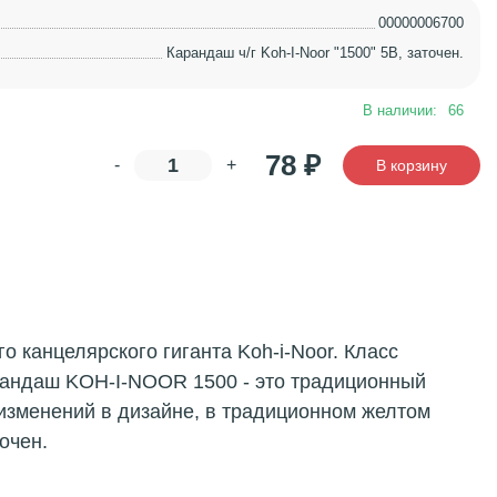
00000006700
Карандаш ч/г Koh-I-Noor "1500" 5В, заточен.
В наличии:
66
78
₽
-
+
В корзину
 канцелярского гиганта Koh-i-Noor. Класс
арандаш KOH-I-NOOR 1500 - это традиционный
 изменений в дизайне, в традиционном желтом
очен.