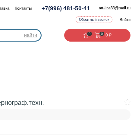
+7(996) 481-50-41
art-line33@mail.ru
тавка
Контакты
Войти
Обратный звонок
0
0
найти
0
₽
рнограф.техн.