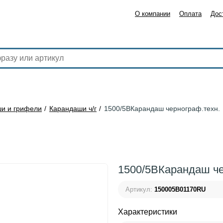
О компании
Оплата
Дос
и и грифели
Карандаши ч/г
1500/5ВКарандаш чернограф.техн.
1500/5ВКарандаш че
Артикул:
150005B01170RU
Характеристики