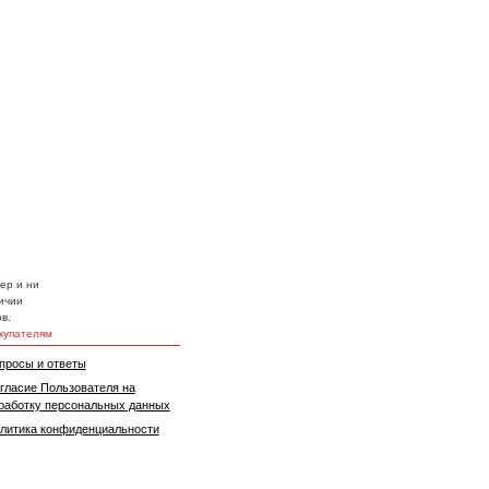
ер и ни
ичии
в.
купателям
просы и ответы
гласие Пользователя на
работку персональных данных
литика конфиденциальности