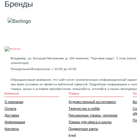
Бренды
Владимир, ул. Большая Московская, д. 19А комплекс "Торговые ряды", 3 этаж (около
эскалатора)
Понедельник-Воскресенье: с 10:00 до 22:00
Обращаем ваше внимание, что сайт носит исключительно информационный характ
при каких условиях не является публичной офертой. Подробную информацию о нал
товара, ценах и условиях приобретения, пожалуйста, уточняйте у наших менеджеро
Компания
Товары
По
О компании
Художественный ассортимент
Во
Оплата
Творчество и хобби
Со
об
Доставка
Письменные товары, черчение
По
Информация
Товары для офиса и школы
Контакты
Подарочные карты
Клей