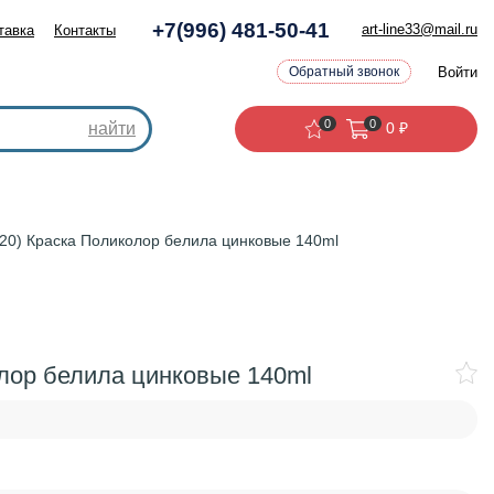
+7(996) 481-50-41
art-line33@mail.ru
тавка
Контакты
Войти
Обратный звонок
0
0
найти
0
₽
020) Краска Поликолор белила цинковые 140ml
олор белила цинковые 140ml