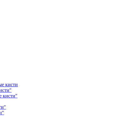
ые кисти
исти"
е кисти"
ти"
и"