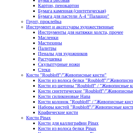
Бумага рисовая
Картон, пенокартон
Бумага каменная (синтетическая)
Бумага для пастели А-4 "Палаццо"
Грунт, проклейка
Инструмент и аксессуары художественные
Инструменты для натяжки холста, прочее
Масленки
Мастихины
Палитры
Пеналы для художников
Растушевка
Скульптурные ножи
Стеки
Кисти "Roubloff"/"Живописные кисти"
Кисти из волоса белки "Roubloff"/"Живописн
Кисти из щетины "Roubloff" / "Живописные к
Кисти синтетические "Roubloff"/"Живописны
Кисти силиконовые Hana
Кисти колонок "Roubloff" / "Живописные кис
Наборы кистей "Roubloff"/"Живописные кист
Крафические кисти
Кисти Pinax
Кисти для каллиграфии Pinax
Кисти из волоса белки Pinax