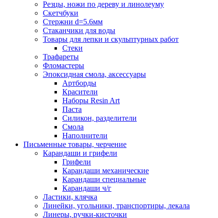
Резцы, ножи по дереву и линолеуму
Скетчбуки
Стержни d=5.6мм
Стаканчики для воды
Товары для лепки и скульптурных работ
Стеки
Трафареты
Фломастеры
Эпоксидная смола, аксессуары
Артборды
Красители
Наборы Resin Art
Паста
Силикон, разделители
Смола
Наполнители
Письменные товары, черчение
Карандаши и грифели
Грифели
Карандаши механические
Карандаши специальные
Карандаши ч/г
Ластики, клячка
Линейки, угольники, транспортиры, лекала
Линеры, ручки-кисточки