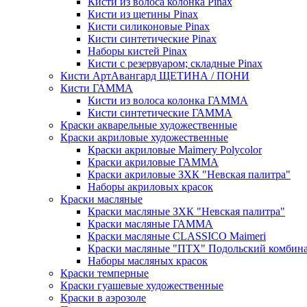
Кисти из волоса колонка Pinax
Кисти из щетины Pinax
Кисти силиконовые Pinax
Кисти синтетические Pinax
Наборы кистей Pinax
Кисти с резервуаром; складные Pinax
Кисти АртАвангард ЩЕТИНА / ПОНИ
Кисти ГАММА
Кисти из волоса колонка ГАММА
Кисти синтетические ГАММА
Краски акварельные художественные
Краски акриловые художественные
Краски акриловые Maimery Polycolor
Краски акриловые ГАММА
Краски акриловые ЗХК "Невская палитра"
Наборы акриловых красок
Краски масляные
Краски масляные ЗХК "Невская палитра"
Краски масляные ГАММА
Краски масляные CLASSICO Maimeri
Краски масляные "ПТХ" Подольский комбин
Наборы масляных красок
Краски темперные
Краски гуашевые художественные
Краски в аэрозоле