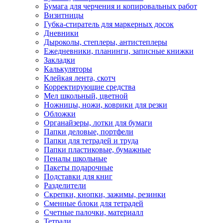
Бумага для черчения и копировальных работ
Визитницы
Губка-стиратель для маркерных досок
Дневники
Дыроколы, степлеры, антистеплеры
Ежедневники, планинги, записные книжки
Закладки
Калькуляторы
Клейкая лента, скотч
Корректирующие средства
Мел школьный, цветной
Ножницы, ножи, коврики для резки
Обложки
Органайзеры, лотки для бумаги
Папки деловые, портфели
Папки для тетрадей и труда
Папки пластиковые, бумажные
Пеналы школьные
Пакеты подарочные
Подставки для книг
Разделители
Скрепки, кнопки, зажимы, резинки
Сменные блоки для тетрадей
Счетные палочки, материалл
Тетради