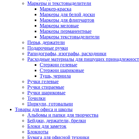
Маркеры и текстовыделители
Маркер-краска
Маркеры для белой доски
Маркеры для флипчартов
Маркеры меловые
Маркеры перманентные
Маркеры текстовыделители
Перья, держатели
Подарочные ручки
Рапидографы, изографы, расходники
Расходные материалы для пишущих принадлежност
Стержни гелевые
Стержни шариковые
Тушь, чернила
Ручки гелевые
Ручки стираемые
Ручки шариковые
Точилки
Циркули, готовальни
Товары для офиса и школы
Альбомы и папки для творчества
Бейджи, держатели, брелки
Блоки для заметок
Блокноты
Бумага для офисной техники