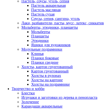
Пастель, соусы, уголь, сепия
Пастель акварельная
Пастель масляная
Пастель сухая
Соусы, сепия, сангина, уголь
Лаки, разбавители, пасты, мусс, латекс, сиккатив
Мольберты, этюдники, планшеты
Мольберты
Планшеты
Этюдники
Ящики для художников
Модульные подрамники
Клинья
Планки боковые
Планки средние
Холсты, картон грунтованный
Картон грунтованный
Холсты в рулонах
Холсты на картоне
Холсты на подрамнике
Творчество и хобби
Блестки
Игрушки и заготовки из дерева и пенопласта
Золочение
Карандаши акварельные