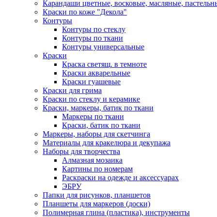
Карандаши цветные, восковые, масляные, пастельн
Краски по коже "Декола"
Контуры
Контуры по стеклу
Контуры по ткани
Контуры универсальные
Краски
Краска светящ. в темноте
Краски акварельные
Краски гуашевые
Краски для грима
Краски по стеклу и керамике
Краски, маркеры, батик по ткани
Маркеры по ткани
Краски, батик по ткани
Маркеры, наборы для скетчинга
Материалы для кракелюра и декупажа
Наборы для творчества
Алмазная мозаика
Картины по номерам
Раскраски на одежде и аксессуарах
ЭБРУ
Папки для рисунков, планшетов
Планшеты для маркеров (доски)
Полимерная глина (пластика), инструменты