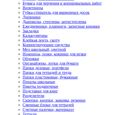
Бумага для черчения и копировальных работ
Визитницы
Губка-стиратель для маркерных досок
Дневники
Дыроколы, степлеры, антистеплеры
Ежедневники, планинги, записные книжки
Закладки
Калькуляторы
Клейкая лента, скотч
Корректирующие средства
Мел школьный, цветной
Ножницы, ножи, коврики для резки
Обложки
Органайзеры, лотки для бумаги
Папки деловые, портфели
Папки для тетрадей и труда
Папки пластиковые, бумажные
Пеналы школьные
Пакеты подарочные
Подставки для книг
Разделители
Скрепки, кнопки, зажимы, резинки
Сменные блоки для тетрадей
Счетные палочки, материалл
Тетради