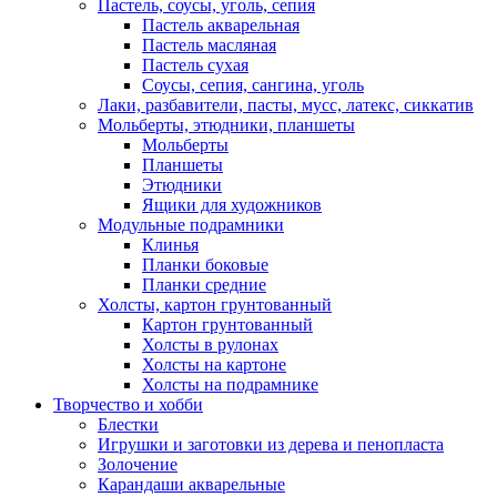
Пастель, соусы, уголь, сепия
Пастель акварельная
Пастель масляная
Пастель сухая
Соусы, сепия, сангина, уголь
Лаки, разбавители, пасты, мусс, латекс, сиккатив
Мольберты, этюдники, планшеты
Мольберты
Планшеты
Этюдники
Ящики для художников
Модульные подрамники
Клинья
Планки боковые
Планки средние
Холсты, картон грунтованный
Картон грунтованный
Холсты в рулонах
Холсты на картоне
Холсты на подрамнике
Творчество и хобби
Блестки
Игрушки и заготовки из дерева и пенопласта
Золочение
Карандаши акварельные