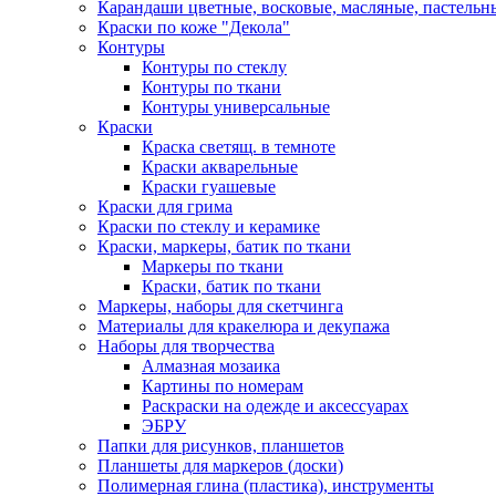
Карандаши цветные, восковые, масляные, пастельн
Краски по коже "Декола"
Контуры
Контуры по стеклу
Контуры по ткани
Контуры универсальные
Краски
Краска светящ. в темноте
Краски акварельные
Краски гуашевые
Краски для грима
Краски по стеклу и керамике
Краски, маркеры, батик по ткани
Маркеры по ткани
Краски, батик по ткани
Маркеры, наборы для скетчинга
Материалы для кракелюра и декупажа
Наборы для творчества
Алмазная мозаика
Картины по номерам
Раскраски на одежде и аксессуарах
ЭБРУ
Папки для рисунков, планшетов
Планшеты для маркеров (доски)
Полимерная глина (пластика), инструменты