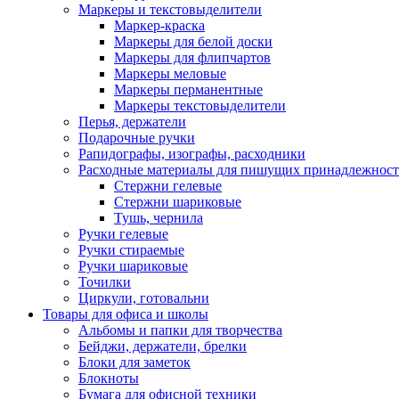
Маркеры и текстовыделители
Маркер-краска
Маркеры для белой доски
Маркеры для флипчартов
Маркеры меловые
Маркеры перманентные
Маркеры текстовыделители
Перья, держатели
Подарочные ручки
Рапидографы, изографы, расходники
Расходные материалы для пишущих принадлежност
Стержни гелевые
Стержни шариковые
Тушь, чернила
Ручки гелевые
Ручки стираемые
Ручки шариковые
Точилки
Циркули, готовальни
Товары для офиса и школы
Альбомы и папки для творчества
Бейджи, держатели, брелки
Блоки для заметок
Блокноты
Бумага для офисной техники