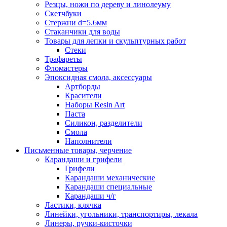
Резцы, ножи по дереву и линолеуму
Скетчбуки
Стержни d=5.6мм
Стаканчики для воды
Товары для лепки и скульптурных работ
Стеки
Трафареты
Фломастеры
Эпоксидная смола, аксессуары
Артборды
Красители
Наборы Resin Art
Паста
Силикон, разделители
Смола
Наполнители
Письменные товары, черчение
Карандаши и грифели
Грифели
Карандаши механические
Карандаши специальные
Карандаши ч/г
Ластики, клячка
Линейки, угольники, транспортиры, лекала
Линеры, ручки-кисточки