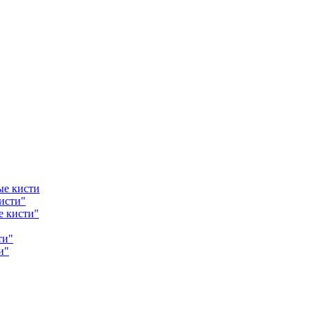
ые кисти
исти"
е кисти"
ти"
и"