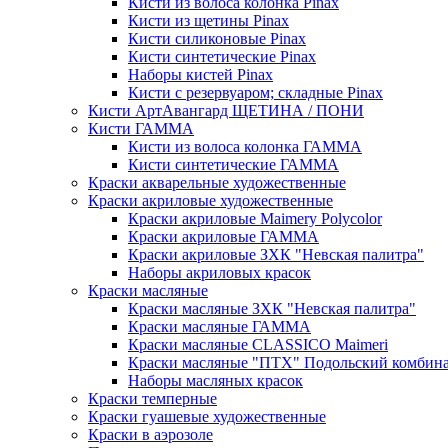
Кисти из волоса колонка Pinax
Кисти из щетины Pinax
Кисти силиконовые Pinax
Кисти синтетические Pinax
Наборы кистей Pinax
Кисти с резервуаром; складные Pinax
Кисти АртАвангард ЩЕТИНА / ПОНИ
Кисти ГАММА
Кисти из волоса колонка ГАММА
Кисти синтетические ГАММА
Краски акварельные художественные
Краски акриловые художественные
Краски акриловые Maimery Polycolor
Краски акриловые ГАММА
Краски акриловые ЗХК "Невская палитра"
Наборы акриловых красок
Краски масляные
Краски масляные ЗХК "Невская палитра"
Краски масляные ГАММА
Краски масляные CLASSICO Maimeri
Краски масляные "ПТХ" Подольский комбин
Наборы масляных красок
Краски темперные
Краски гуашевые художественные
Краски в аэрозоле