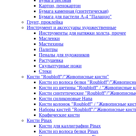
Бумага рисовая
Картон, пенокартон
Бумага каменная (синтетическая)
Бумага для пастели А-4 "Палаццо"
Грунт, проклейка
Инструмент и аксессуары художественные
Инструменты для натяжки холста, прочее
Масленки
Мастихины
Палитры
Пеналы для художников
Растушевка
Скульптурные ножи
Стеки
Кисти "Roubloff"/"Живописные кисти"
Кисти из волоса белки "Roubloff"/"Живописн
Кисти из щетины "Roubloff" / "Живописные к
Кисти синтетические "Roubloff"/"Живописны
Кисти силиконовые Hana
Кисти колонок "Roubloff" / "Живописные кис
Наборы кистей "Roubloff"/"Живописные кист
Крафические кисти
Кисти Pinax
Кисти для каллиграфии Pinax
Кисти из волоса белки Pinax