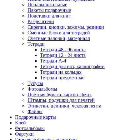
Пеналы школьные
Пакеты подарочные
Подставки для книг
Разделители
Скрепки, кнопки, зажимы, резинки
Сменные блоки для тетрадей
Счетные палочки, материалл
Тетради
Тетради 48 - 96 листа
Тетради 12 - 24 листа
Тетради А-4
Тетради для нот, каллиграфии
Тетради на кольцах
Тетради предметные
Тубусы
Фотоальбомы
Цветная бумага, картон, фетр.
Штампы, подушки для печатей
Этикетки, ценники, чековая лента
Файлы
Подарочные карты
Клей
Фотоальбомы
Фартуки
Гипсовые фигуры, манекены