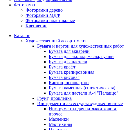
Фоторамки
Фоторамки дерево
Фоторамки МДФ
Фоторамки пластиковые
Крепление
Каталог
Художественный ассортимент
Бумага и картон для художественных работ
Бумага для акварели
Бумага для акрила, масла, гуаши
Бумага для пастели
Бумага крафт
Бумага крепировонная
Бумага рисовая
Картон, пенокартон
Бумага каменная (синтетическая)
Бумага для пастели А-4 "Палаццо"
Грунт, проклейка
Инструмент и аксессуары художественные
Инструменты для натяжки холста,
прочее
Масленки
Мастихины
Палитры