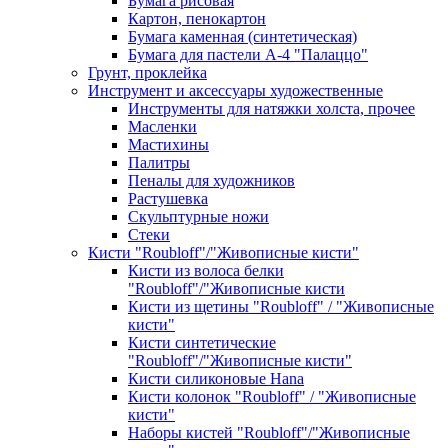
Бумага рисовая
Картон, пенокартон
Бумага каменная (синтетическая)
Бумага для пастели А-4 "Палаццо"
Грунт, проклейка
Инструмент и аксессуары художественные
Инструменты для натяжки холста, прочее
Масленки
Мастихины
Палитры
Пеналы для художников
Растушевка
Скульптурные ножи
Стеки
Кисти "Roubloff"/"Живописные кисти"
Кисти из волоса белки
"Roubloff"/"Живописные кисти
Кисти из щетины "Roubloff" / "Живописные
кисти"
Кисти синтетические
"Roubloff"/"Живописные кисти"
Кисти силиконовые Hana
Кисти колонок "Roubloff" / "Живописные
кисти"
Наборы кистей "Roubloff"/"Живописные