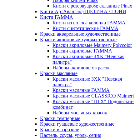
Наборы кистей Pinax
Кисти с резервуаром; складные Pinax
Кисти АртАвангард ЩЕТИНА / ПОНИ
Кисти ГАММА
Кисти из волоса колонка ГАММА
Кисти синтетические ГАММА
Краски акварельные художественные
Краски акриловые художественные
Краски акриловые Maimery Polycolor
Краски акриловые ГАММА
Краски акриловые ЗХК "Невская
палитра"
Наборы акриловых красок
Краски масляные
Краски масляные ЗХК "Невская
палитра"
Краски масляные ГАММА
Краски масляные CLASSICO Maimeri
Краски масляные "ПТХ" Подольский
комбинат
Наборы масляных красок
Краски темперные
Краски гуашевые художественные
Краски в аэрозоле
Пастель, соусы, уголь, сепия