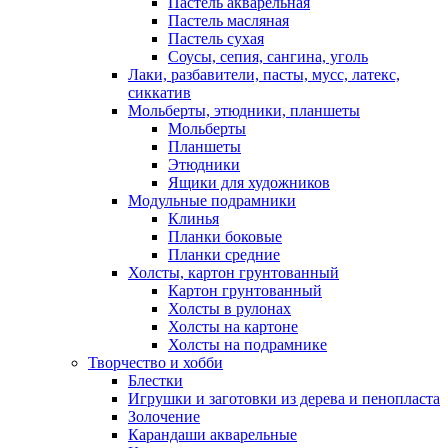
Пастель акварельная
Пастель масляная
Пастель сухая
Соусы, сепия, сангина, уголь
Лаки, разбавители, пасты, мусс, латекс,
сиккатив
Мольберты, этюдники, планшеты
Мольберты
Планшеты
Этюдники
Ящики для художников
Модульные подрамники
Клинья
Планки боковые
Планки средние
Холсты, картон грунтованный
Картон грунтованный
Холсты в рулонах
Холсты на картоне
Холсты на подрамнике
Творчество и хобби
Блестки
Игрушки и заготовки из дерева и пенопласта
Золочение
Карандаши акварельные