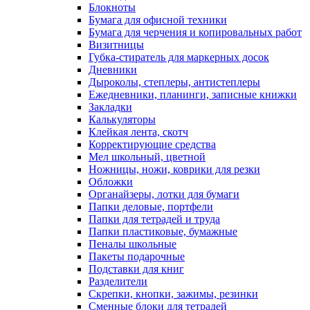
Блокноты
Бумага для офисной техники
Бумага для черчения и копировальных работ
Визитницы
Губка-стиратель для маркерных досок
Дневники
Дыроколы, степлеры, антистеплеры
Ежедневники, планинги, записные книжки
Закладки
Калькуляторы
Клейкая лента, скотч
Корректирующие средства
Мел школьный, цветной
Ножницы, ножи, коврики для резки
Обложки
Органайзеры, лотки для бумаги
Папки деловые, портфели
Папки для тетрадей и труда
Папки пластиковые, бумажные
Пеналы школьные
Пакеты подарочные
Подставки для книг
Разделители
Скрепки, кнопки, зажимы, резинки
Сменные блоки для тетрадей