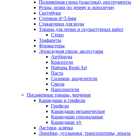
Полимерная глина (пластика), инструменты
Резцы, ножи по дереву и линолеуму
Скетчбуки
Стержни d=5.6мм
Стаканчики для воды
Товары для лепки и скульптурных работ
Стеки
Трафареты
Фломастеры
Эпоксидная смола, аксессуары
Артборды
Красители
Наборы Resin Art
Паста
Силикон, разделители
Смола
Наполнители
Письменные товары, черчение
Карандаши и грифели
Грифели
Карандаши механические
Карандаши специальные
Карандаши ч/г
Ластики, клячка
Линейки, угольники, транспортиры, лекала