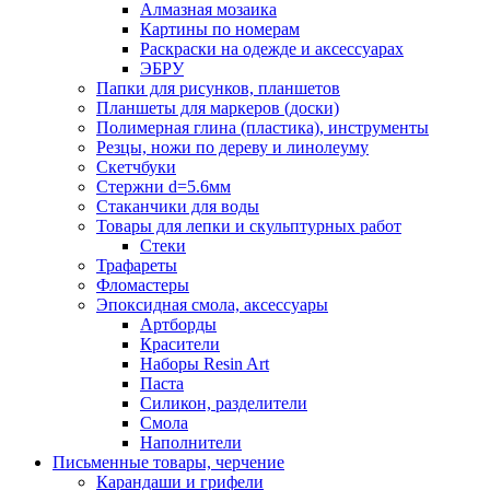
Алмазная мозаика
Картины по номерам
Раскраски на одежде и аксессуарах
ЭБРУ
Папки для рисунков, планшетов
Планшеты для маркеров (доски)
Полимерная глина (пластика), инструменты
Резцы, ножи по дереву и линолеуму
Скетчбуки
Стержни d=5.6мм
Стаканчики для воды
Товары для лепки и скульптурных работ
Стеки
Трафареты
Фломастеры
Эпоксидная смола, аксессуары
Артборды
Красители
Наборы Resin Art
Паста
Силикон, разделители
Смола
Наполнители
Письменные товары, черчение
Карандаши и грифели