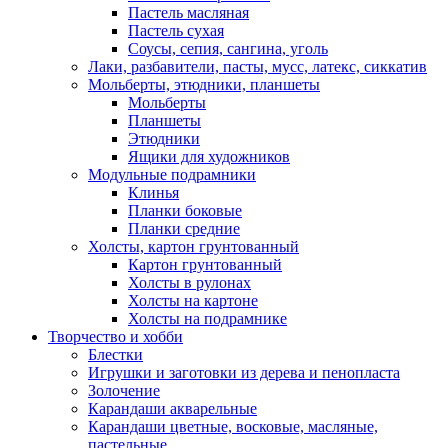
Пастель масляная
Пастель сухая
Соусы, сепия, сангина, уголь
Лаки, разбавители, пасты, мусс, латекс, сиккатив
Мольберты, этюдники, планшеты
Мольберты
Планшеты
Этюдники
Ящики для художников
Модульные подрамники
Клинья
Планки боковые
Планки средние
Холсты, картон грунтованный
Картон грунтованный
Холсты в рулонах
Холсты на картоне
Холсты на подрамнике
Творчество и хобби
Блестки
Игрушки и заготовки из дерева и пенопласта
Золочение
Карандаши акварельные
Карандаши цветные, восковые, масляные,
пастельные