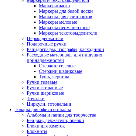
Маркеры и текстовыделители
Маркер-краска
Маркеры для белой доски
Маркеры для флипчартов
Маркеры меловые
Маркеры перманентные
Маркеры текстовыделители
Перья, держатели
Подарочные ручки
Рапидографы, изографы, расходники
Расходные материалы для пишущих
принадлежностей
Стержни гелевые
Стержни шариковые
Тушь, чернила
Ручки гелевые
Ручки стираемые
Ручки шариковые
Точилки
Циркули, готовальни
Товары для офиса и школы
Альбомы и папки для творчества
Бейджи, держатели, брелки
Блоки для заметок
Блокноты