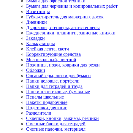
Бумага для офисной техники
Бумага для черчения и копировальных работ
Визитницы
Губка-стиратель для маркерных досок
Дневники
Дыроколы, степлеры, антистеплеры
Ежедневники, планинги, записные книжки
Закладки
Калькуляторы
Клейкая лента, скотч
Корректирующие средства
Мел школьный, цветной
Ножницы, ножи, коврики для резки
Обложки
Органайзеры, лотки для бумаги
Папки деловые, портфели
Папки для тетрадей и труда
Папки пластиковые, бумажные
Пеналы школьные
Пакеты подарочные
Подставки для книг
Разделители
Скрепки, кнопки, зажимы, резинки
Сменные блоки для тетрадей
Счетные палочки, материалл