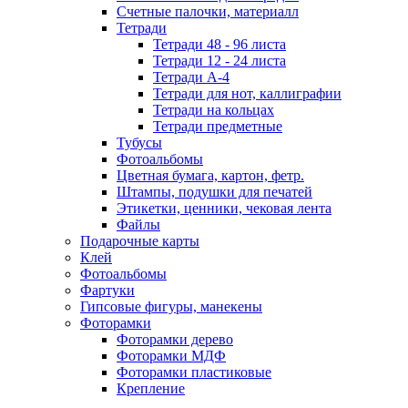
Счетные палочки, материалл
Тетради
Тетради 48 - 96 листа
Тетради 12 - 24 листа
Тетради А-4
Тетради для нот, каллиграфии
Тетради на кольцах
Тетради предметные
Тубусы
Фотоальбомы
Цветная бумага, картон, фетр.
Штампы, подушки для печатей
Этикетки, ценники, чековая лента
Файлы
Подарочные карты
Клей
Фотоальбомы
Фартуки
Гипсовые фигуры, манекены
Фоторамки
Фоторамки дерево
Фоторамки МДФ
Фоторамки пластиковые
Крепление