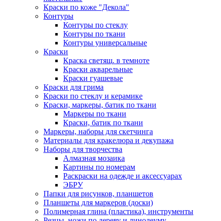
Краски по коже "Декола"
Контуры
Контуры по стеклу
Контуры по ткани
Контуры универсальные
Краски
Краска светящ. в темноте
Краски акварельные
Краски гуашевые
Краски для грима
Краски по стеклу и керамике
Краски, маркеры, батик по ткани
Маркеры по ткани
Краски, батик по ткани
Маркеры, наборы для скетчинга
Материалы для кракелюра и декупажа
Наборы для творчества
Алмазная мозаика
Картины по номерам
Раскраски на одежде и аксессуарах
ЭБРУ
Папки для рисунков, планшетов
Планшеты для маркеров (доски)
Полимерная глина (пластика), инструменты
Резцы, ножи по дереву и линолеуму