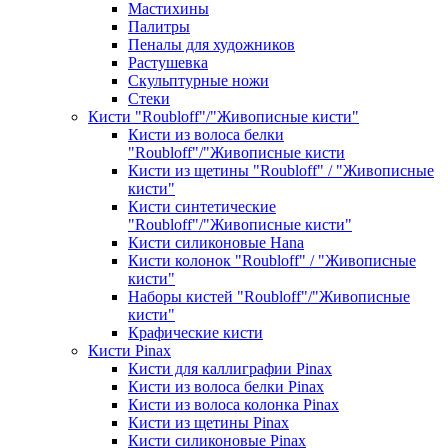
Мастихины
Палитры
Пеналы для художников
Растушевка
Скульптурные ножи
Стеки
Кисти "Roubloff"/"Живописные кисти"
Кисти из волоса белки
"Roubloff"/"Живописные кисти
Кисти из щетины "Roubloff" / "Живописные
кисти"
Кисти синтетические
"Roubloff"/"Живописные кисти"
Кисти силиконовые Hana
Кисти колонок "Roubloff" / "Живописные
кисти"
Наборы кистей "Roubloff"/"Живописные
кисти"
Крафические кисти
Кисти Pinax
Кисти для каллиграфии Pinax
Кисти из волоса белки Pinax
Кисти из волоса колонка Pinax
Кисти из щетины Pinax
Кисти силиконовые Pinax