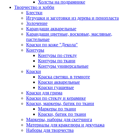
Холсты на подрамнике
Творчество и хобби
Блестки
Игрушки и заготовки из дерева и пенопласта
Золочение
Карандаши акварельные
Карандаши цветные, восковые, масляные,
пастельные
Краски по коже "Декола"
Контуры
Контуры по стеклу
Контуры по ткани
Контуры универсальные
Краски
Краска светящ. в темноте
Краски акварельные
Краски гуашевые
Краски для грима
Краски по стеклу и керамике
Краски, маркеры, батик по ткани
Маркеры по ткани
Краски, батик по ткани
Маркеры, наборы для скетчинга
Материалы для кракелюра и декупажа
Наборы для творчества