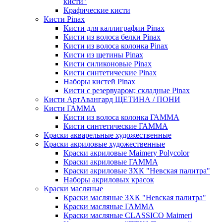
кисти"
Крафические кисти
Кисти Pinax
Кисти для каллиграфии Pinax
Кисти из волоса белки Pinax
Кисти из волоса колонка Pinax
Кисти из щетины Pinax
Кисти силиконовые Pinax
Кисти синтетические Pinax
Наборы кистей Pinax
Кисти с резервуаром; складные Pinax
Кисти АртАвангард ЩЕТИНА / ПОНИ
Кисти ГАММА
Кисти из волоса колонка ГАММА
Кисти синтетические ГАММА
Краски акварельные художественные
Краски акриловые художественные
Краски акриловые Maimery Polycolor
Краски акриловые ГАММА
Краски акриловые ЗХК "Невская палитра"
Наборы акриловых красок
Краски масляные
Краски масляные ЗХК "Невская палитра"
Краски масляные ГАММА
Краски масляные CLASSICO Maimeri