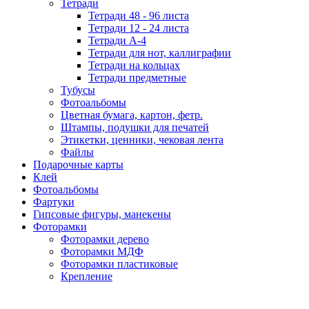
Тетради
Тетради 48 - 96 листа
Тетради 12 - 24 листа
Тетради А-4
Тетради для нот, каллиграфии
Тетради на кольцах
Тетради предметные
Тубусы
Фотоальбомы
Цветная бумага, картон, фетр.
Штампы, подушки для печатей
Этикетки, ценники, чековая лента
Файлы
Подарочные карты
Клей
Фотоальбомы
Фартуки
Гипсовые фигуры, манекены
Фоторамки
Фоторамки дерево
Фоторамки МДФ
Фоторамки пластиковые
Крепление