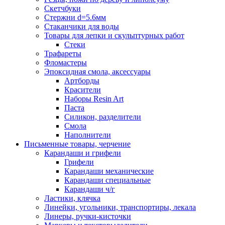
Скетчбуки
Стержни d=5.6мм
Стаканчики для воды
Товары для лепки и скульптурных работ
Стеки
Трафареты
Фломастеры
Эпоксидная смола, аксессуары
Артборды
Красители
Наборы Resin Art
Паста
Силикон, разделители
Смола
Наполнители
Письменные товары, черчение
Карандаши и грифели
Грифели
Карандаши механические
Карандаши специальные
Карандаши ч/г
Ластики, клячка
Линейки, угольники, транспортиры, лекала
Линеры, ручки-кисточки