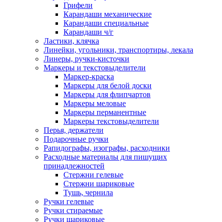
Грифели
Карандаши механические
Карандаши специальные
Карандаши ч/г
Ластики, клячка
Линейки, угольники, транспортиры, лекала
Линеры, ручки-кисточки
Маркеры и текстовыделители
Маркер-краска
Маркеры для белой доски
Маркеры для флипчартов
Маркеры меловые
Маркеры перманентные
Маркеры текстовыделители
Перья, держатели
Подарочные ручки
Рапидографы, изографы, расходники
Расходные материалы для пишущих
принадлежностей
Стержни гелевые
Стержни шариковые
Тушь, чернила
Ручки гелевые
Ручки стираемые
Ручки шариковые