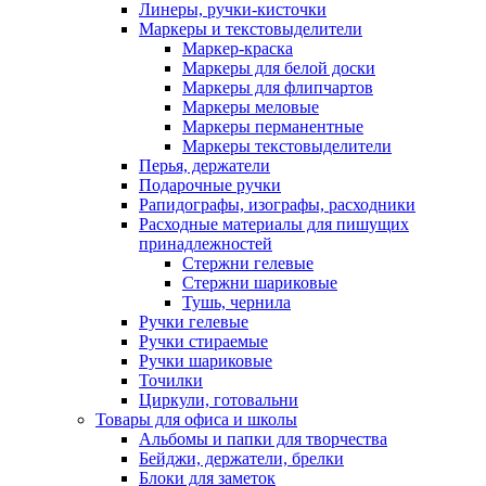
Линеры, ручки-кисточки
Маркеры и текстовыделители
Маркер-краска
Маркеры для белой доски
Маркеры для флипчартов
Маркеры меловые
Маркеры перманентные
Маркеры текстовыделители
Перья, держатели
Подарочные ручки
Рапидографы, изографы, расходники
Расходные материалы для пишущих
принадлежностей
Стержни гелевые
Стержни шариковые
Тушь, чернила
Ручки гелевые
Ручки стираемые
Ручки шариковые
Точилки
Циркули, готовальни
Товары для офиса и школы
Альбомы и папки для творчества
Бейджи, держатели, брелки
Блоки для заметок