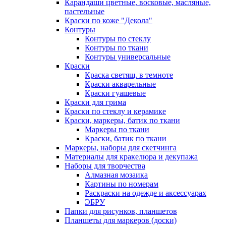
Карандаши цветные, восковые, масляные,
пастельные
Краски по коже "Декола"
Контуры
Контуры по стеклу
Контуры по ткани
Контуры универсальные
Краски
Краска светящ. в темноте
Краски акварельные
Краски гуашевые
Краски для грима
Краски по стеклу и керамике
Краски, маркеры, батик по ткани
Маркеры по ткани
Краски, батик по ткани
Маркеры, наборы для скетчинга
Материалы для кракелюра и декупажа
Наборы для творчества
Алмазная мозаика
Картины по номерам
Раскраски на одежде и аксессуарах
ЭБРУ
Папки для рисунков, планшетов
Планшеты для маркеров (доски)