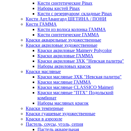
Кисти синтетические Pinax
Наборы кистей Pinax
Кисти с резервуаром; складные Pinax
Кисти АртАвангард ЩЕТИНА / ПОНИ
Кисти ГАММА
Кисти из волоса колонка ГАММА
Кисти синтетические ГАММА
Краски акварельные художественные
Краски акриловые художественные
Краски акриловые Maimery Polycolor
Краски акриловые ГАММА
Краски акриловые ЗХК "Невская палитра"
Наборы акриловых красок
Краски масляные
Краски масляные ЗХК "Невская палитра"
Краски масляные ГАММА
Краски масляные CLASSICO Maimeri
Краски масляные "ПТХ" Подольский
комбинат
Наборы масляных красок
Краски темперные
Краски гуашевые художественные
Краски в аэрозоле
Пастель, соусы, уголь, сепия
Пастель акварельная