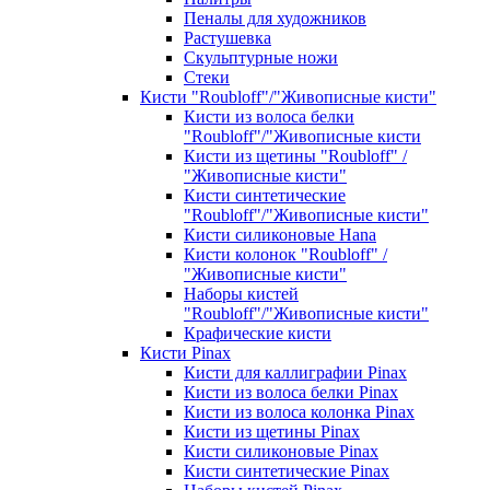
Пеналы для художников
Растушевка
Скульптурные ножи
Стеки
Кисти "Roubloff"/"Живописные кисти"
Кисти из волоса белки
"Roubloff"/"Живописные кисти
Кисти из щетины "Roubloff" /
"Живописные кисти"
Кисти синтетические
"Roubloff"/"Живописные кисти"
Кисти силиконовые Hana
Кисти колонок "Roubloff" /
"Живописные кисти"
Наборы кистей
"Roubloff"/"Живописные кисти"
Крафические кисти
Кисти Pinax
Кисти для каллиграфии Pinax
Кисти из волоса белки Pinax
Кисти из волоса колонка Pinax
Кисти из щетины Pinax
Кисти силиконовые Pinax
Кисти синтетические Pinax