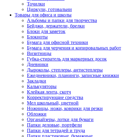
Точилки
Циркули, готовальни
Товары для офиса и школы
Альбомы и папки для творчества
Бейджи, держатели, брелки
Блоки для заметок
Блокноты
Бумага для офисной техники
Бумага для черчения и копировальных работ
Визитницы
Губка-стиратель для маркерных досок
Дневники
Дыроколы, степлеры, антистеплеры
Ежедневники, планинги, записные книжки
Закладки
Калькуляторы
Клейкая лента, скотч
Корректирующие средства
Мел школьный, цветной
Ножницы, ножи, коврики для резки
Обложки
Органайзеры, лотки для бумаги
Папки деловые, портфели
Папки для тетрадей и труда
Папки пластиковые, бумажные