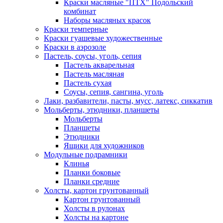
Краски масляные "ПТХ" Подольский
комбинат
Наборы масляных красок
Краски темперные
Краски гуашевые художественные
Краски в аэрозоле
Пастель, соусы, уголь, сепия
Пастель акварельная
Пастель масляная
Пастель сухая
Соусы, сепия, сангина, уголь
Лаки, разбавители, пасты, мусс, латекс, сиккатив
Мольберты, этюдники, планшеты
Мольберты
Планшеты
Этюдники
Ящики для художников
Модульные подрамники
Клинья
Планки боковые
Планки средние
Холсты, картон грунтованный
Картон грунтованный
Холсты в рулонах
Холсты на картоне