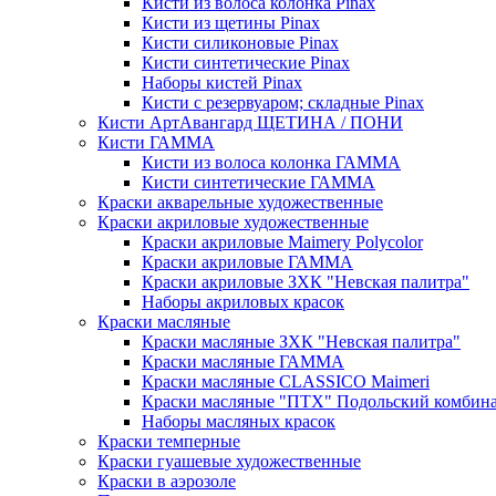
Кисти из волоса колонка Pinax
Кисти из щетины Pinax
Кисти силиконовые Pinax
Кисти синтетические Pinax
Наборы кистей Pinax
Кисти с резервуаром; складные Pinax
Кисти АртАвангард ЩЕТИНА / ПОНИ
Кисти ГАММА
Кисти из волоса колонка ГАММА
Кисти синтетические ГАММА
Краски акварельные художественные
Краски акриловые художественные
Краски акриловые Maimery Polycolor
Краски акриловые ГАММА
Краски акриловые ЗХК "Невская палитра"
Наборы акриловых красок
Краски масляные
Краски масляные ЗХК "Невская палитра"
Краски масляные ГАММА
Краски масляные CLASSICO Maimeri
Краски масляные "ПТХ" Подольский комбин
Наборы масляных красок
Краски темперные
Краски гуашевые художественные
Краски в аэрозоле