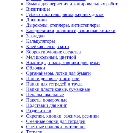
Бумага для черчения и копировальных работ
Визитницы
Губка-стиратель для маркерных досок
Дневники
Дыроколы, степлеры, антистеплеры
Ежедневники, планинги, записные книжки
Закладки
Калькуляторы
Клейкая лента, скотч
Корректирующие средства
Мел школьный, цветной
Ножницы, ножи, коврики для резки
Обложки
Органайзеры, лотки для бумаги
Папки деловые, портфели
Папки для тетрадей и труда
Папки пластиковые, бумажные
Пеналы школьные
Пакеты подарочные
Подставки для книг
Разделители
Скрепки, кнопки, зажимы, резинки
Сменные блоки для тетрадей
Счетные палочки, материалл
Тетради