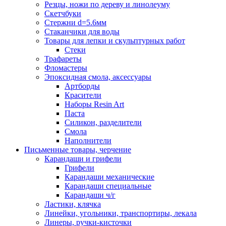
Резцы, ножи по дереву и линолеуму
Скетчбуки
Стержни d=5.6мм
Стаканчики для воды
Товары для лепки и скульптурных работ
Стеки
Трафареты
Фломастеры
Эпоксидная смола, аксессуары
Артборды
Красители
Наборы Resin Art
Паста
Силикон, разделители
Смола
Наполнители
Письменные товары, черчение
Карандаши и грифели
Грифели
Карандаши механические
Карандаши специальные
Карандаши ч/г
Ластики, клячка
Линейки, угольники, транспортиры, лекала
Линеры, ручки-кисточки