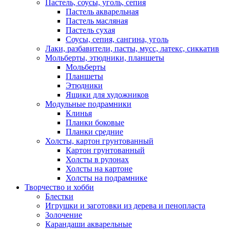
Пастель, соусы, уголь, сепия
Пастель акварельная
Пастель масляная
Пастель сухая
Соусы, сепия, сангина, уголь
Лаки, разбавители, пасты, мусс, латекс, сиккатив
Мольберты, этюдники, планшеты
Мольберты
Планшеты
Этюдники
Ящики для художников
Модульные подрамники
Клинья
Планки боковые
Планки средние
Холсты, картон грунтованный
Картон грунтованный
Холсты в рулонах
Холсты на картоне
Холсты на подрамнике
Творчество и хобби
Блестки
Игрушки и заготовки из дерева и пенопласта
Золочение
Карандаши акварельные