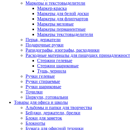
Маркеры и текстовыделители
Маркер-краска
Маркеры для белой доски
Маркеры для флипчартов
Маркеры меловые
Маркеры перманентные
Маркеры текстовыделители
Перья, держатели
Подарочные ручки
Рапидографы, изографы, расходники
Расходные материалы для пишущих принадлежност
Стержни гелевые
Стержни шариковые
Тушь, чернила
Ручки гелевые
Ручки стираемые
Ручки шариковые
Точилки
Циркули, готовальни
Товары для офиса и школы
Альбомы и папки для творчества
Бейджи, держатели, брелки
Блоки для заметок
Блокноты
Бумага для офисной техники