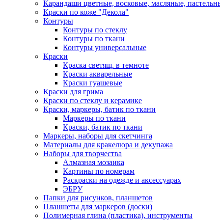
Карандаши цветные, восковые, масляные, пастельн
Краски по коже "Декола"
Контуры
Контуры по стеклу
Контуры по ткани
Контуры универсальные
Краски
Краска светящ. в темноте
Краски акварельные
Краски гуашевые
Краски для грима
Краски по стеклу и керамике
Краски, маркеры, батик по ткани
Маркеры по ткани
Краски, батик по ткани
Маркеры, наборы для скетчинга
Материалы для кракелюра и декупажа
Наборы для творчества
Алмазная мозаика
Картины по номерам
Раскраски на одежде и аксессуарах
ЭБРУ
Папки для рисунков, планшетов
Планшеты для маркеров (доски)
Полимерная глина (пластика), инструменты