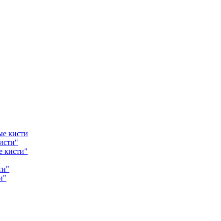
ые кисти
исти"
е кисти"
ти"
и"