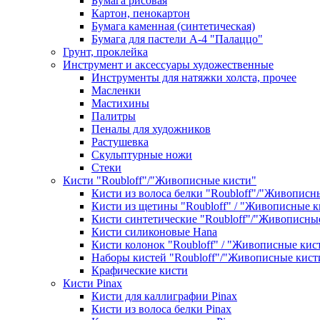
Бумага рисовая
Картон, пенокартон
Бумага каменная (синтетическая)
Бумага для пастели А-4 "Палаццо"
Грунт, проклейка
Инструмент и аксессуары художественные
Инструменты для натяжки холста, прочее
Масленки
Мастихины
Палитры
Пеналы для художников
Растушевка
Скульптурные ножи
Стеки
Кисти "Roubloff"/"Живописные кисти"
Кисти из волоса белки "Roubloff"/"Живописн
Кисти из щетины "Roubloff" / "Живописные к
Кисти синтетические "Roubloff"/"Живописны
Кисти силиконовые Hana
Кисти колонок "Roubloff" / "Живописные кис
Наборы кистей "Roubloff"/"Живописные кист
Крафические кисти
Кисти Pinax
Кисти для каллиграфии Pinax
Кисти из волоса белки Pinax