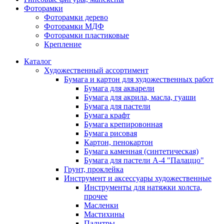
Фоторамки
Фоторамки дерево
Фоторамки МДФ
Фоторамки пластиковые
Крепление
Каталог
Художественный ассортимент
Бумага и картон для художественных работ
Бумага для акварели
Бумага для акрила, масла, гуаши
Бумага для пастели
Бумага крафт
Бумага крепировонная
Бумага рисовая
Картон, пенокартон
Бумага каменная (синтетическая)
Бумага для пастели А-4 "Палаццо"
Грунт, проклейка
Инструмент и аксессуары художественные
Инструменты для натяжки холста,
прочее
Масленки
Мастихины
Палитры