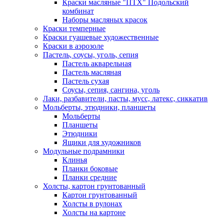
Краски масляные "ПТХ" Подольский
комбинат
Наборы масляных красок
Краски темперные
Краски гуашевые художественные
Краски в аэрозоле
Пастель, соусы, уголь, сепия
Пастель акварельная
Пастель масляная
Пастель сухая
Соусы, сепия, сангина, уголь
Лаки, разбавители, пасты, мусс, латекс, сиккатив
Мольберты, этюдники, планшеты
Мольберты
Планшеты
Этюдники
Ящики для художников
Модульные подрамники
Клинья
Планки боковые
Планки средние
Холсты, картон грунтованный
Картон грунтованный
Холсты в рулонах
Холсты на картоне