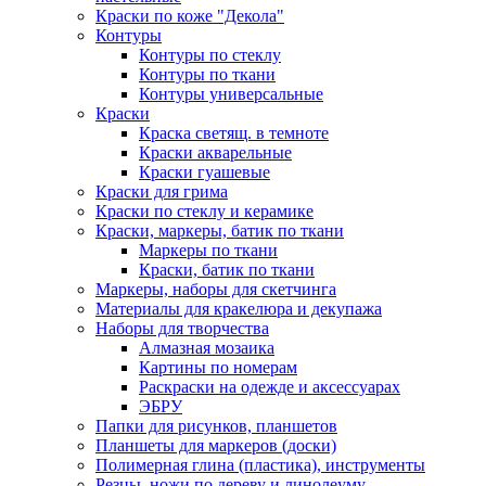
Краски по коже "Декола"
Контуры
Контуры по стеклу
Контуры по ткани
Контуры универсальные
Краски
Краска светящ. в темноте
Краски акварельные
Краски гуашевые
Краски для грима
Краски по стеклу и керамике
Краски, маркеры, батик по ткани
Маркеры по ткани
Краски, батик по ткани
Маркеры, наборы для скетчинга
Материалы для кракелюра и декупажа
Наборы для творчества
Алмазная мозаика
Картины по номерам
Раскраски на одежде и аксессуарах
ЭБРУ
Папки для рисунков, планшетов
Планшеты для маркеров (доски)
Полимерная глина (пластика), инструменты
Резцы, ножи по дереву и линолеуму