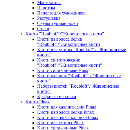
Мастихины
Палитры
Пеналы для художников
Растушевка
Скульптурные ножи
Стеки
Кисти "Roubloff"/"Живописные кисти"
Кисти из волоса белки
"Roubloff"/"Живописные кисти
Кисти из щетины "Roubloff" / "Живописные
кисти"
Кисти синтетические
"Roubloff"/"Живописные кисти"
Кисти силиконовые Hana
Кисти колонок "Roubloff" / "Живописные
кисти"
Наборы кистей "Roubloff"/"Живописные
кисти"
Крафические кисти
Кисти Pinax
Кисти для каллиграфии Pinax
Кисти из волоса белки Pinax
Кисти из волоса колонка Pinax
Кисти из щетины Pinax
Кисти силиконовые Pinax