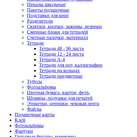
Пеналы школьные
Пакеты подарочные
Подставки для книг
Разделители
Скрепки, кнопки, зажимы, резинки
Сменные блоки для тетрадей
Счетные палочки, материалл
Тетради
Тетради 48 - 96 листа
Тетради 12 - 24 листа
Тетради А-4
Тетради для нот, каллиграфии
Тетради на кольцах
Тетради предметные
Тубусы
Фотоальбомы
Цветная бумага, картон, фетр.
Штампы, подушки для печатей
Этикетки, ценники, чековая лента
Файлы
Подарочные карты
Клей
Фотоальбомы
Фартуки
Гипсовые фигуры, манекены