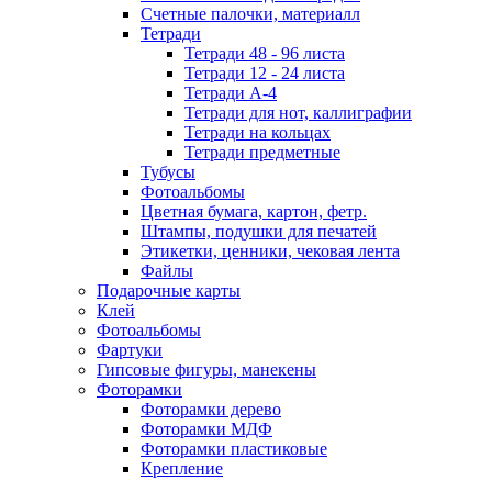
Счетные палочки, материалл
Тетради
Тетради 48 - 96 листа
Тетради 12 - 24 листа
Тетради А-4
Тетради для нот, каллиграфии
Тетради на кольцах
Тетради предметные
Тубусы
Фотоальбомы
Цветная бумага, картон, фетр.
Штампы, подушки для печатей
Этикетки, ценники, чековая лента
Файлы
Подарочные карты
Клей
Фотоальбомы
Фартуки
Гипсовые фигуры, манекены
Фоторамки
Фоторамки дерево
Фоторамки МДФ
Фоторамки пластиковые
Крепление