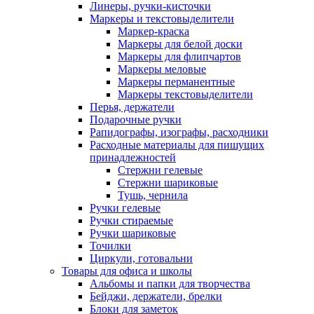
Линеры, ручки-кисточки
Маркеры и текстовыделители
Маркер-краска
Маркеры для белой доски
Маркеры для флипчартов
Маркеры меловые
Маркеры перманентные
Маркеры текстовыделители
Перья, держатели
Подарочные ручки
Рапидографы, изографы, расходники
Расходные материалы для пишущих
принадлежностей
Стержни гелевые
Стержни шариковые
Тушь, чернила
Ручки гелевые
Ручки стираемые
Ручки шариковые
Точилки
Циркули, готовальни
Товары для офиса и школы
Альбомы и папки для творчества
Бейджи, держатели, брелки
Блоки для заметок