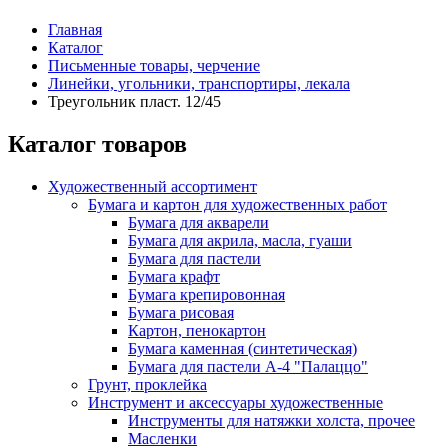
Главная
Каталог
Письменные товары, черчение
Линейки, угольники, транспортиры, лекала
Треугольник пласт. 12/45
Каталог товаров
Художественный ассортимент
Бумага и картон для художественных работ
Бумага для акварели
Бумага для акрила, масла, гуаши
Бумага для пастели
Бумага крафт
Бумага крепировонная
Бумага рисовая
Картон, пенокартон
Бумага каменная (синтетическая)
Бумага для пастели А-4 "Палаццо"
Грунт, проклейка
Инструмент и аксессуары художественные
Инструменты для натяжки холста, прочее
Масленки