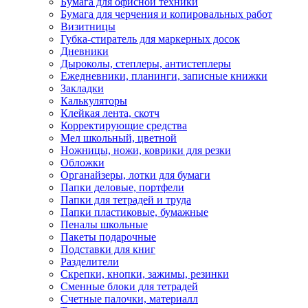
Бумага для офисной техники
Бумага для черчения и копировальных работ
Визитницы
Губка-стиратель для маркерных досок
Дневники
Дыроколы, степлеры, антистеплеры
Ежедневники, планинги, записные книжки
Закладки
Калькуляторы
Клейкая лента, скотч
Корректирующие средства
Мел школьный, цветной
Ножницы, ножи, коврики для резки
Обложки
Органайзеры, лотки для бумаги
Папки деловые, портфели
Папки для тетрадей и труда
Папки пластиковые, бумажные
Пеналы школьные
Пакеты подарочные
Подставки для книг
Разделители
Скрепки, кнопки, зажимы, резинки
Сменные блоки для тетрадей
Счетные палочки, материалл