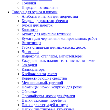
Точилки
Циркули, готовальни
Товары для офиса и школы
Альбомы и папки для творчества
Бейджи, держатели, брелки
Блоки для заметок
Блокноты
Бумага для офисной техники
Бумага для черчения и копировальных работ
Визитницы
Губка-стиратель для маркерных досок
Дневники
Дыроколы, степлеры, антистеплеры
Ежедневники, планинги, записные книжки
Закладки
Калькуляторы
Клейкая лента, скотч
Корректирующие средства
Мел школьный, цветной
Ножницы, ножи, коврики для резки
Обложки
Органайзеры, лотки для бумаги
Папки деловые, портфели
Папки для тетрадей и труда
Папки пластиковые, бумажные