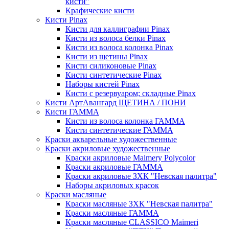
кисти"
Крафические кисти
Кисти Pinax
Кисти для каллиграфии Pinax
Кисти из волоса белки Pinax
Кисти из волоса колонка Pinax
Кисти из щетины Pinax
Кисти силиконовые Pinax
Кисти синтетические Pinax
Наборы кистей Pinax
Кисти с резервуаром; складные Pinax
Кисти АртАвангард ЩЕТИНА / ПОНИ
Кисти ГАММА
Кисти из волоса колонка ГАММА
Кисти синтетические ГАММА
Краски акварельные художественные
Краски акриловые художественные
Краски акриловые Maimery Polycolor
Краски акриловые ГАММА
Краски акриловые ЗХК "Невская палитра"
Наборы акриловых красок
Краски масляные
Краски масляные ЗХК "Невская палитра"
Краски масляные ГАММА
Краски масляные CLASSICO Maimeri