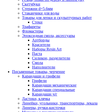
Скетчбуки
Стержни d=5.6мм
Стаканчики для воды
Товары для лепки и скульптурных работ
Стеки
Трафареты
Фломастеры
Эпоксидная смола, аксессуары
Артборды
Красители
Наборы Resin Art
Паста
Силикон, разделители
Смола
Наполнители
Письменные товары, черчение
Карандаши и грифели
Грифели
Карандаши механические
Карандаши специальные
Карандаши ч/г
Ластики, клячка
Линейки, угольники, транспортиры, лекала
Линеры, ручки-кисточки