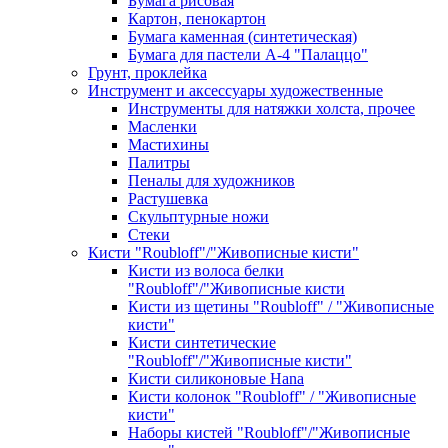
Бумага рисовая
Картон, пенокартон
Бумага каменная (синтетическая)
Бумага для пастели А-4 "Палаццо"
Грунт, проклейка
Инструмент и аксессуары художественные
Инструменты для натяжки холста, прочее
Масленки
Мастихины
Палитры
Пеналы для художников
Растушевка
Скульптурные ножи
Стеки
Кисти "Roubloff"/"Живописные кисти"
Кисти из волоса белки
"Roubloff"/"Живописные кисти
Кисти из щетины "Roubloff" / "Живописные
кисти"
Кисти синтетические
"Roubloff"/"Живописные кисти"
Кисти силиконовые Hana
Кисти колонок "Roubloff" / "Живописные
кисти"
Наборы кистей "Roubloff"/"Живописные