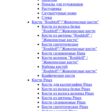
Пеналы для художников
Растушевка
Скульптурные ножи
Стеки
Кисти "Roubloff"/"Живописные кисти"
Кисти из волоса белки
"Roubloff"/"Живописные кисти
Кисти из щетины "Roubloff" /
"Живописные кисти"
Кисти синтетические
"Roubloff"/"Живописные кисти"
Кисти силиконовые Hana
Кисти колонок "Roubloff" /
"Живописные кисти"
Наборы кистей
"Roubloff"/"Живописные кисти"
Крафические кисти
Кисти Pinax
Кисти для каллиграфии Pinax
Кисти из волоса белки Pinax
Кисти из волоса колонка Pinax
Кисти из щетины Pinax
Кисти силиконовые Pinax
Кисти синтетические Pinax