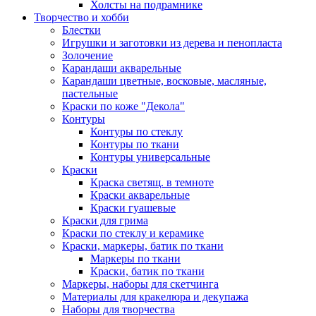
Холсты на подрамнике
Творчество и хобби
Блестки
Игрушки и заготовки из дерева и пенопласта
Золочение
Карандаши акварельные
Карандаши цветные, восковые, масляные,
пастельные
Краски по коже "Декола"
Контуры
Контуры по стеклу
Контуры по ткани
Контуры универсальные
Краски
Краска светящ. в темноте
Краски акварельные
Краски гуашевые
Краски для грима
Краски по стеклу и керамике
Краски, маркеры, батик по ткани
Маркеры по ткани
Краски, батик по ткани
Маркеры, наборы для скетчинга
Материалы для кракелюра и декупажа
Наборы для творчества