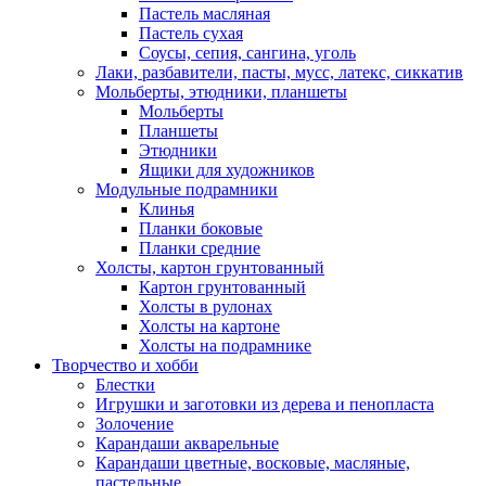
Пастель масляная
Пастель сухая
Соусы, сепия, сангина, уголь
Лаки, разбавители, пасты, мусс, латекс, сиккатив
Мольберты, этюдники, планшеты
Мольберты
Планшеты
Этюдники
Ящики для художников
Модульные подрамники
Клинья
Планки боковые
Планки средние
Холсты, картон грунтованный
Картон грунтованный
Холсты в рулонах
Холсты на картоне
Холсты на подрамнике
Творчество и хобби
Блестки
Игрушки и заготовки из дерева и пенопласта
Золочение
Карандаши акварельные
Карандаши цветные, восковые, масляные,
пастельные