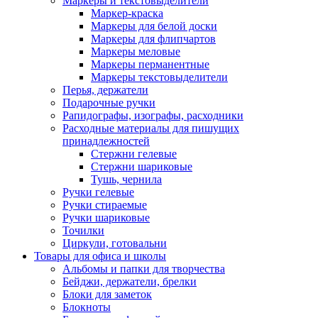
Маркеры и текстовыделители
Маркер-краска
Маркеры для белой доски
Маркеры для флипчартов
Маркеры меловые
Маркеры перманентные
Маркеры текстовыделители
Перья, держатели
Подарочные ручки
Рапидографы, изографы, расходники
Расходные материалы для пишущих
принадлежностей
Стержни гелевые
Стержни шариковые
Тушь, чернила
Ручки гелевые
Ручки стираемые
Ручки шариковые
Точилки
Циркули, готовальни
Товары для офиса и школы
Альбомы и папки для творчества
Бейджи, держатели, брелки
Блоки для заметок
Блокноты