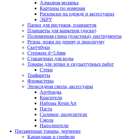
Алмазная мозаика
Картины по номерам
Раскраски на одежде и аксессуарах
ЭБРУ
Папки для рисунков, планшетов
Планшеты для маркеров (доски)
Полимерная глина (пластика), инструменты
Резцы, ножи по дереву и линолеуму
Скетчбуки
Стержни d=5.6мм
Стаканчики для воды
Товары для лепки и скульптурных работ
Стеки
Трафареты
Фломастеры
Эпоксидная смола, аксессуары
Артборды
Красители
Наборы Resin Art
Паста
Силикон, разделители
Смола
Наполнители
Письменные товары, черчение
Карандаши и грифели