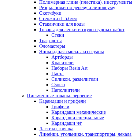
Полимерная глина (пластика), инструменты
Резцы, ножи по дереву и линолеуму
Скетчбуки
Стержни d=5.6мм
Стаканчики для воды
Товары для лепки и скульптурных работ
Стеки
Трафареты
Фломастеры
Эпоксидная смола, аксессуары
Артборды
Красители
Наборы Resin Art
Паста
Силикон, разделители
Смола
Наполнители
Письменные товары, черчение
Карандаши и грифели
Грифели
Карандаши механические
Карандаши специальные
Карандаши ч/г
Ластики, клячка
Линейки, угольники, транспортиры, лекала