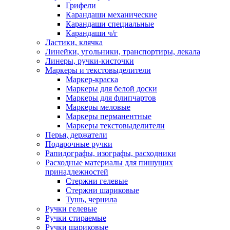
Грифели
Карандаши механические
Карандаши специальные
Карандаши ч/г
Ластики, клячка
Линейки, угольники, транспортиры, лекала
Линеры, ручки-кисточки
Маркеры и текстовыделители
Маркер-краска
Маркеры для белой доски
Маркеры для флипчартов
Маркеры меловые
Маркеры перманентные
Маркеры текстовыделители
Перья, держатели
Подарочные ручки
Рапидографы, изографы, расходники
Расходные материалы для пишущих
принадлежностей
Стержни гелевые
Стержни шариковые
Тушь, чернила
Ручки гелевые
Ручки стираемые
Ручки шариковые