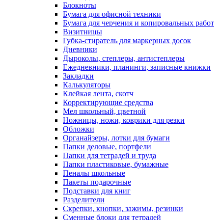
Блокноты
Бумага для офисной техники
Бумага для черчения и копировальных работ
Визитницы
Губка-стиратель для маркерных досок
Дневники
Дыроколы, степлеры, антистеплеры
Ежедневники, планинги, записные книжки
Закладки
Калькуляторы
Клейкая лента, скотч
Корректирующие средства
Мел школьный, цветной
Ножницы, ножи, коврики для резки
Обложки
Органайзеры, лотки для бумаги
Папки деловые, портфели
Папки для тетрадей и труда
Папки пластиковые, бумажные
Пеналы школьные
Пакеты подарочные
Подставки для книг
Разделители
Скрепки, кнопки, зажимы, резинки
Сменные блоки для тетрадей