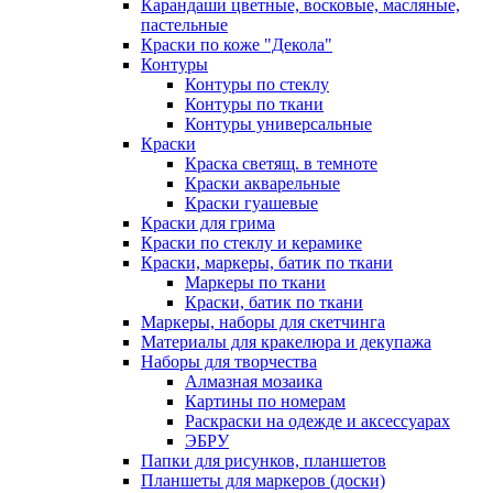
Карандаши цветные, восковые, масляные,
пастельные
Краски по коже "Декола"
Контуры
Контуры по стеклу
Контуры по ткани
Контуры универсальные
Краски
Краска светящ. в темноте
Краски акварельные
Краски гуашевые
Краски для грима
Краски по стеклу и керамике
Краски, маркеры, батик по ткани
Маркеры по ткани
Краски, батик по ткани
Маркеры, наборы для скетчинга
Материалы для кракелюра и декупажа
Наборы для творчества
Алмазная мозаика
Картины по номерам
Раскраски на одежде и аксессуарах
ЭБРУ
Папки для рисунков, планшетов
Планшеты для маркеров (доски)