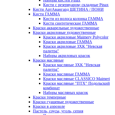
Наборы кистей Pinax
Кисти с резервуаром; складные Pinax
Кисти АртАвангард ЩЕТИНА / ПОНИ
Кисти ГАММА
Кисти из волоса колонка ГАММА
Кисти синтетические ГАММА
Краски акварельные художественные
Краски акриловые художественные
Краски акриловые Maimery Polycolor
Краски акриловые ГАММА
Краски акриловые ЗХК "Невская
палитра"
Наборы акриловых красок
Краски масляные
Краски масляные ЗХК "Невская
палитра"
Краски масляные ГАММА
Краски масляные CLASSICO Maimeri
Краски масляные "ПТХ" Подольский
комбинат
Наборы масляных красок
Краски темперные
Краски гуашевые художественные
Краски в аэрозоле
Пастель, соусы, уголь, сепия