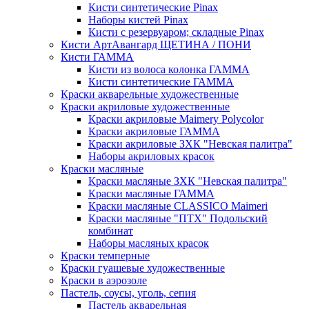
Кисти синтетические Pinax
Наборы кистей Pinax
Кисти с резервуаром; складные Pinax
Кисти АртАвангард ЩЕТИНА / ПОНИ
Кисти ГАММА
Кисти из волоса колонка ГАММА
Кисти синтетические ГАММА
Краски акварельные художественные
Краски акриловые художественные
Краски акриловые Maimery Polycolor
Краски акриловые ГАММА
Краски акриловые ЗХК "Невская палитра"
Наборы акриловых красок
Краски масляные
Краски масляные ЗХК "Невская палитра"
Краски масляные ГАММА
Краски масляные CLASSICO Maimeri
Краски масляные "ПТХ" Подольский
комбинат
Наборы масляных красок
Краски темперные
Краски гуашевые художественные
Краски в аэрозоле
Пастель, соусы, уголь, сепия
Пастель акварельная