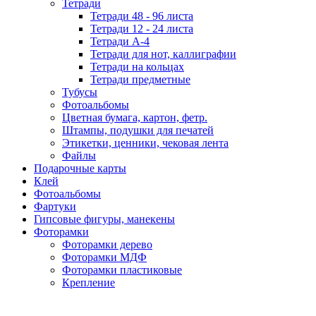
Тетради
Тетради 48 - 96 листа
Тетради 12 - 24 листа
Тетради А-4
Тетради для нот, каллиграфии
Тетради на кольцах
Тетради предметные
Тубусы
Фотоальбомы
Цветная бумага, картон, фетр.
Штампы, подушки для печатей
Этикетки, ценники, чековая лента
Файлы
Подарочные карты
Клей
Фотоальбомы
Фартуки
Гипсовые фигуры, манекены
Фоторамки
Фоторамки дерево
Фоторамки МДФ
Фоторамки пластиковые
Крепление