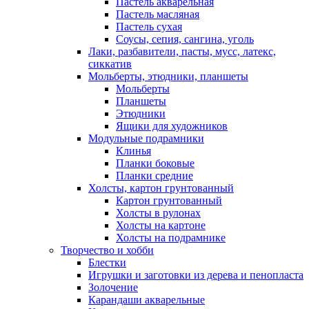
Пастель акварельная
Пастель масляная
Пастель сухая
Соусы, сепия, сангина, уголь
Лаки, разбавители, пасты, мусс, латекс,
сиккатив
Мольберты, этюдники, планшеты
Мольберты
Планшеты
Этюдники
Ящики для художников
Модульные подрамники
Клинья
Планки боковые
Планки средние
Холсты, картон грунтованный
Картон грунтованный
Холсты в рулонах
Холсты на картоне
Холсты на подрамнике
Творчество и хобби
Блестки
Игрушки и заготовки из дерева и пенопласта
Золочение
Карандаши акварельные