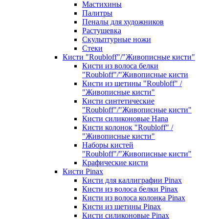
Мастихины
Палитры
Пеналы для художников
Растушевка
Скульптурные ножи
Стеки
Кисти "Roubloff"/"Живописные кисти"
Кисти из волоса белки
"Roubloff"/"Живописные кисти
Кисти из щетины "Roubloff" /
"Живописные кисти"
Кисти синтетические
"Roubloff"/"Живописные кисти"
Кисти силиконовые Hana
Кисти колонок "Roubloff" /
"Живописные кисти"
Наборы кистей
"Roubloff"/"Живописные кисти"
Крафические кисти
Кисти Pinax
Кисти для каллиграфии Pinax
Кисти из волоса белки Pinax
Кисти из волоса колонка Pinax
Кисти из щетины Pinax
Кисти силиконовые Pinax