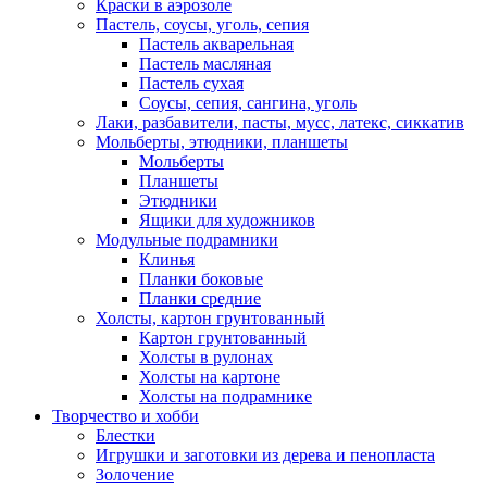
Краски в аэрозоле
Пастель, соусы, уголь, сепия
Пастель акварельная
Пастель масляная
Пастель сухая
Соусы, сепия, сангина, уголь
Лаки, разбавители, пасты, мусс, латекс, сиккатив
Мольберты, этюдники, планшеты
Мольберты
Планшеты
Этюдники
Ящики для художников
Модульные подрамники
Клинья
Планки боковые
Планки средние
Холсты, картон грунтованный
Картон грунтованный
Холсты в рулонах
Холсты на картоне
Холсты на подрамнике
Творчество и хобби
Блестки
Игрушки и заготовки из дерева и пенопласта
Золочение