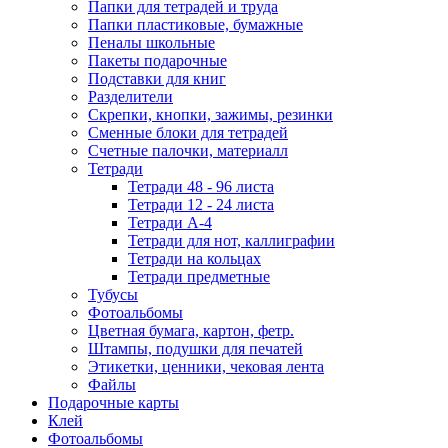
Папки для тетрадей и труда
Папки пластиковые, бумажные
Пеналы школьные
Пакеты подарочные
Подставки для книг
Разделители
Скрепки, кнопки, зажимы, резинки
Сменные блоки для тетрадей
Счетные палочки, материалл
Тетради
Тетради 48 - 96 листа
Тетради 12 - 24 листа
Тетради А-4
Тетради для нот, каллиграфии
Тетради на кольцах
Тетради предметные
Тубусы
Фотоальбомы
Цветная бумага, картон, фетр.
Штампы, подушки для печатей
Этикетки, ценники, чековая лента
Файлы
Подарочные карты
Клей
Фотоальбомы