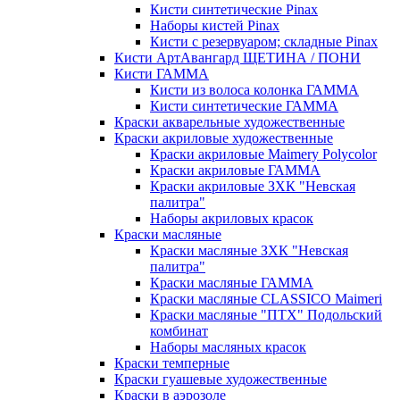
Кисти синтетические Pinax
Наборы кистей Pinax
Кисти с резервуаром; складные Pinax
Кисти АртАвангард ЩЕТИНА / ПОНИ
Кисти ГАММА
Кисти из волоса колонка ГАММА
Кисти синтетические ГАММА
Краски акварельные художественные
Краски акриловые художественные
Краски акриловые Maimery Polycolor
Краски акриловые ГАММА
Краски акриловые ЗХК "Невская
палитра"
Наборы акриловых красок
Краски масляные
Краски масляные ЗХК "Невская
палитра"
Краски масляные ГАММА
Краски масляные CLASSICO Maimeri
Краски масляные "ПТХ" Подольский
комбинат
Наборы масляных красок
Краски темперные
Краски гуашевые художественные
Краски в аэрозоле