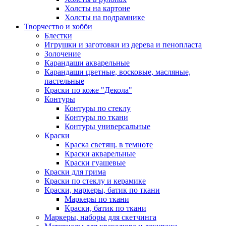
Холсты на картоне
Холсты на подрамнике
Творчество и хобби
Блестки
Игрушки и заготовки из дерева и пенопласта
Золочение
Карандаши акварельные
Карандаши цветные, восковые, масляные,
пастельные
Краски по коже "Декола"
Контуры
Контуры по стеклу
Контуры по ткани
Контуры универсальные
Краски
Краска светящ. в темноте
Краски акварельные
Краски гуашевые
Краски для грима
Краски по стеклу и керамике
Краски, маркеры, батик по ткани
Маркеры по ткани
Краски, батик по ткани
Маркеры, наборы для скетчинга