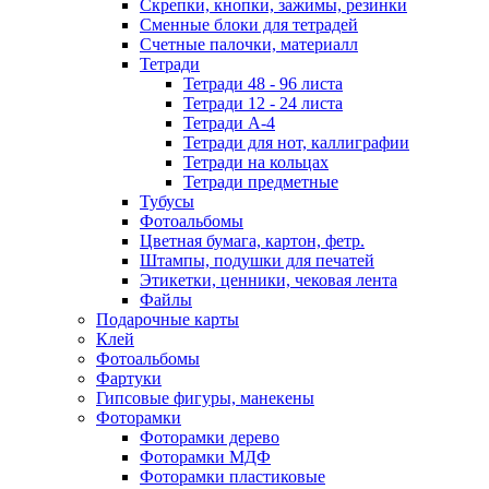
Скрепки, кнопки, зажимы, резинки
Сменные блоки для тетрадей
Счетные палочки, материалл
Тетради
Тетради 48 - 96 листа
Тетради 12 - 24 листа
Тетради А-4
Тетради для нот, каллиграфии
Тетради на кольцах
Тетради предметные
Тубусы
Фотоальбомы
Цветная бумага, картон, фетр.
Штампы, подушки для печатей
Этикетки, ценники, чековая лента
Файлы
Подарочные карты
Клей
Фотоальбомы
Фартуки
Гипсовые фигуры, манекены
Фоторамки
Фоторамки дерево
Фоторамки МДФ
Фоторамки пластиковые