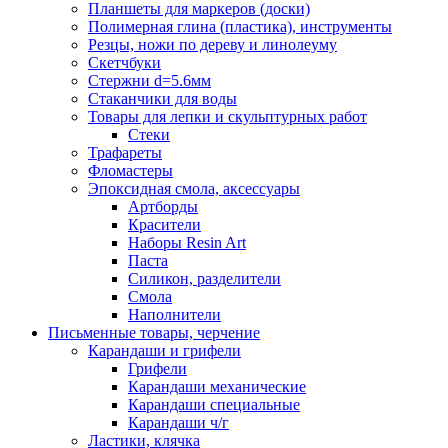
Планшеты для маркеров (доски)
Полимерная глина (пластика), инструменты
Резцы, ножи по дереву и линолеуму
Скетчбуки
Стержни d=5.6мм
Стаканчики для воды
Товары для лепки и скульптурных работ
Стеки
Трафареты
Фломастеры
Эпоксидная смола, аксессуары
Артборды
Красители
Наборы Resin Art
Паста
Силикон, разделители
Смола
Наполнители
Письменные товары, черчение
Карандаши и грифели
Грифели
Карандаши механические
Карандаши специальные
Карандаши ч/г
Ластики, клячка