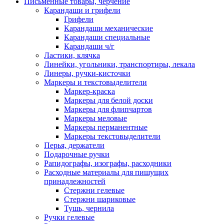
Письменные товары, черчение
Карандаши и грифели
Грифели
Карандаши механические
Карандаши специальные
Карандаши ч/г
Ластики, клячка
Линейки, угольники, транспортиры, лекала
Линеры, ручки-кисточки
Маркеры и текстовыделители
Маркер-краска
Маркеры для белой доски
Маркеры для флипчартов
Маркеры меловые
Маркеры перманентные
Маркеры текстовыделители
Перья, держатели
Подарочные ручки
Рапидографы, изографы, расходники
Расходные материалы для пишущих
принадлежностей
Стержни гелевые
Стержни шариковые
Тушь, чернила
Ручки гелевые