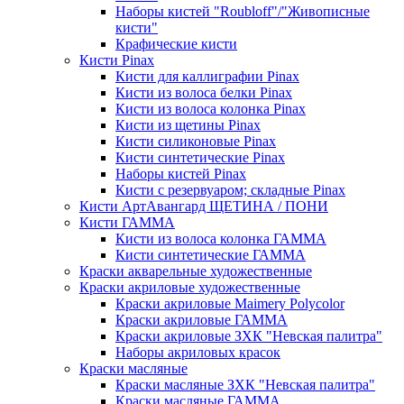
Наборы кистей "Roubloff"/"Живописные
кисти"
Крафические кисти
Кисти Pinax
Кисти для каллиграфии Pinax
Кисти из волоса белки Pinax
Кисти из волоса колонка Pinax
Кисти из щетины Pinax
Кисти силиконовые Pinax
Кисти синтетические Pinax
Наборы кистей Pinax
Кисти с резервуаром; складные Pinax
Кисти АртАвангард ЩЕТИНА / ПОНИ
Кисти ГАММА
Кисти из волоса колонка ГАММА
Кисти синтетические ГАММА
Краски акварельные художественные
Краски акриловые художественные
Краски акриловые Maimery Polycolor
Краски акриловые ГАММА
Краски акриловые ЗХК "Невская палитра"
Наборы акриловых красок
Краски масляные
Краски масляные ЗХК "Невская палитра"
Краски масляные ГАММА