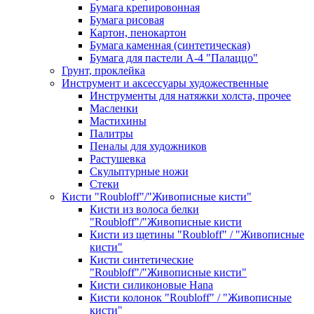
Бумага крепировонная
Бумага рисовая
Картон, пенокартон
Бумага каменная (синтетическая)
Бумага для пастели А-4 "Палаццо"
Грунт, проклейка
Инструмент и аксессуары художественные
Инструменты для натяжки холста, прочее
Масленки
Мастихины
Палитры
Пеналы для художников
Растушевка
Скульптурные ножи
Стеки
Кисти "Roubloff"/"Живописные кисти"
Кисти из волоса белки
"Roubloff"/"Живописные кисти
Кисти из щетины "Roubloff" / "Живописные
кисти"
Кисти синтетические
"Roubloff"/"Живописные кисти"
Кисти силиконовые Hana
Кисти колонок "Roubloff" / "Живописные
кисти"