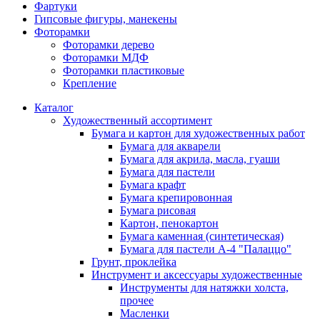
Фартуки
Гипсовые фигуры, манекены
Фоторамки
Фоторамки дерево
Фоторамки МДФ
Фоторамки пластиковые
Крепление
Каталог
Художественный ассортимент
Бумага и картон для художественных работ
Бумага для акварели
Бумага для акрила, масла, гуаши
Бумага для пастели
Бумага крафт
Бумага крепировонная
Бумага рисовая
Картон, пенокартон
Бумага каменная (синтетическая)
Бумага для пастели А-4 "Палаццо"
Грунт, проклейка
Инструмент и аксессуары художественные
Инструменты для натяжки холста,
прочее
Масленки