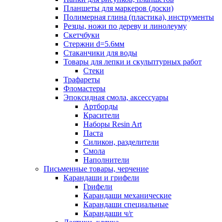
Планшеты для маркеров (доски)
Полимерная глина (пластика), инструменты
Резцы, ножи по дереву и линолеуму
Скетчбуки
Стержни d=5.6мм
Стаканчики для воды
Товары для лепки и скульптурных работ
Стеки
Трафареты
Фломастеры
Эпоксидная смола, аксессуары
Артборды
Красители
Наборы Resin Art
Паста
Силикон, разделители
Смола
Наполнители
Письменные товары, черчение
Карандаши и грифели
Грифели
Карандаши механические
Карандаши специальные
Карандаши ч/г