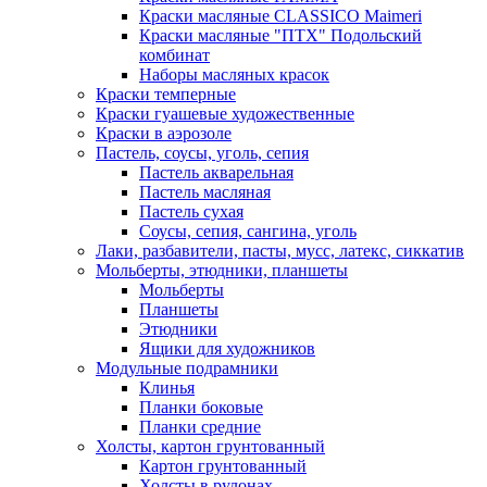
Краски масляные CLASSICO Maimeri
Краски масляные "ПТХ" Подольский
комбинат
Наборы масляных красок
Краски темперные
Краски гуашевые художественные
Краски в аэрозоле
Пастель, соусы, уголь, сепия
Пастель акварельная
Пастель масляная
Пастель сухая
Соусы, сепия, сангина, уголь
Лаки, разбавители, пасты, мусс, латекс, сиккатив
Мольберты, этюдники, планшеты
Мольберты
Планшеты
Этюдники
Ящики для художников
Модульные подрамники
Клинья
Планки боковые
Планки средние
Холсты, картон грунтованный
Картон грунтованный
Холсты в рулонах