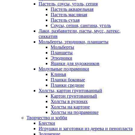
Пастель, соусы, уголь, сепия
Пастель акварельная
Пастель масляная
Пастель сухая
Соусы, сепия, сангина, уголь
Лаки, разбавители, пасты, мусс, латекс,
сиккатив
Мольберты, этюдники, планшеты
Мольберты
Планшеты
Этюдники
Ящики для художников
Модульные подрамники
Клинья
Планки боковые
Планки средние
Холсты, картон грунтованный
Картон грунтованный
Холсты в рулонах
Холсты на картоне
Холсты на подрамнике
Творчество и хобби
Блестки
Игрушки и заготовки из дерева и пенопласта
Золочение