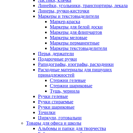
Ластики, клячка
Линейки, угольники, транспортиры, лекала
Линеры, ручки-кисточки
Маркеры и текстовыделители
Маркер-краска
Маркеры для белой доски
Маркеры для флипчартов
Маркеры меловые
Маркеры перманентные
Маркеры текстовыделители
Перья, держатели
Подарочные ручки
Рапидографы, изографы, расходники
Расходные материалы для пишущих
принадлежностей
Стержни гелевые
Стержни шариковые
Тушь, чернила
Ручки гелевые
Ручки стираемые
Ручки шариковые
Точилки
Циркули, готовальни
Товары для офиса и школы
Альбомы и папки для творчества