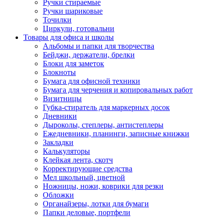
Ручки стираемые
Ручки шариковые
Точилки
Циркули, готовальни
Товары для офиса и школы
Альбомы и папки для творчества
Бейджи, держатели, брелки
Блоки для заметок
Блокноты
Бумага для офисной техники
Бумага для черчения и копировальных работ
Визитницы
Губка-стиратель для маркерных досок
Дневники
Дыроколы, степлеры, антистеплеры
Ежедневники, планинги, записные книжки
Закладки
Калькуляторы
Клейкая лента, скотч
Корректирующие средства
Мел школьный, цветной
Ножницы, ножи, коврики для резки
Обложки
Органайзеры, лотки для бумаги
Папки деловые, портфели