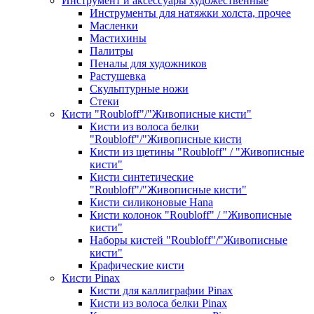
Инструмент и аксессуары художественные
Инструменты для натяжки холста, прочее
Масленки
Мастихины
Палитры
Пеналы для художников
Растушевка
Скульптурные ножи
Стеки
Кисти "Roubloff"/"Живописные кисти"
Кисти из волоса белки
"Roubloff"/"Живописные кисти
Кисти из щетины "Roubloff" / "Живописные
кисти"
Кисти синтетические
"Roubloff"/"Живописные кисти"
Кисти силиконовые Hana
Кисти колонок "Roubloff" / "Живописные
кисти"
Наборы кистей "Roubloff"/"Живописные
кисти"
Крафические кисти
Кисти Pinax
Кисти для каллиграфии Pinax
Кисти из волоса белки Pinax