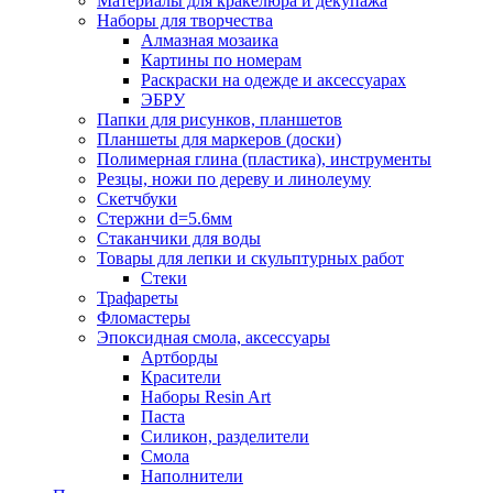
Материалы для кракелюра и декупажа
Наборы для творчества
Алмазная мозаика
Картины по номерам
Раскраски на одежде и аксессуарах
ЭБРУ
Папки для рисунков, планшетов
Планшеты для маркеров (доски)
Полимерная глина (пластика), инструменты
Резцы, ножи по дереву и линолеуму
Скетчбуки
Стержни d=5.6мм
Стаканчики для воды
Товары для лепки и скульптурных работ
Стеки
Трафареты
Фломастеры
Эпоксидная смола, аксессуары
Артборды
Красители
Наборы Resin Art
Паста
Силикон, разделители
Смола
Наполнители