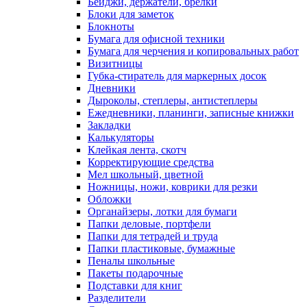
Бейджи, держатели, брелки
Блоки для заметок
Блокноты
Бумага для офисной техники
Бумага для черчения и копировальных работ
Визитницы
Губка-стиратель для маркерных досок
Дневники
Дыроколы, степлеры, антистеплеры
Ежедневники, планинги, записные книжки
Закладки
Калькуляторы
Клейкая лента, скотч
Корректирующие средства
Мел школьный, цветной
Ножницы, ножи, коврики для резки
Обложки
Органайзеры, лотки для бумаги
Папки деловые, портфели
Папки для тетрадей и труда
Папки пластиковые, бумажные
Пеналы школьные
Пакеты подарочные
Подставки для книг
Разделители