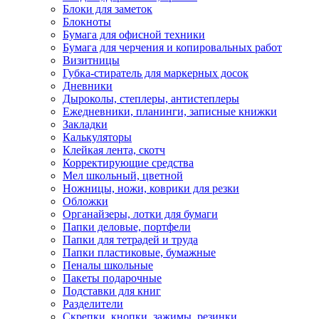
Блоки для заметок
Блокноты
Бумага для офисной техники
Бумага для черчения и копировальных работ
Визитницы
Губка-стиратель для маркерных досок
Дневники
Дыроколы, степлеры, антистеплеры
Ежедневники, планинги, записные книжки
Закладки
Калькуляторы
Клейкая лента, скотч
Корректирующие средства
Мел школьный, цветной
Ножницы, ножи, коврики для резки
Обложки
Органайзеры, лотки для бумаги
Папки деловые, портфели
Папки для тетрадей и труда
Папки пластиковые, бумажные
Пеналы школьные
Пакеты подарочные
Подставки для книг
Разделители
Скрепки, кнопки, зажимы, резинки