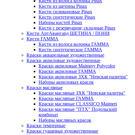
Кисти из волоса колонка Pinax
Кисти из щетины Pinax
Кисти силиконовые Pinax
Кисти синтетические Pinax
Наборы кистей Pinax
Кисти с резервуаром; складные Pinax
Кисти АртАвангард ЩЕТИНА / ПОНИ
Кисти ГАММА
Кисти из волоса колонка ГАММА
Кисти синтетические ГАММА
Краски акварельные художественные
Краски акриловые художественные
Краски акриловые Maimery Polycolor
Краски акриловые ГАММА
Краски акриловые ЗХК "Невская палитра"
Наборы акриловых красок
Краски масляные
Краски масляные ЗХК "Невская палитра"
Краски масляные ГАММА
Краски масляные CLASSICO Maimeri
Краски масляные "ПТХ" Подольский
комбинат
Наборы масляных красок
Краски темперные
Краски гуашевые художественные