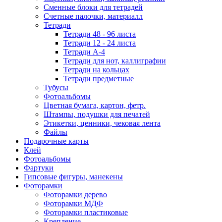
Сменные блоки для тетрадей
Счетные палочки, материалл
Тетради
Тетради 48 - 96 листа
Тетради 12 - 24 листа
Тетради А-4
Тетради для нот, каллиграфии
Тетради на кольцах
Тетради предметные
Тубусы
Фотоальбомы
Цветная бумага, картон, фетр.
Штампы, подушки для печатей
Этикетки, ценники, чековая лента
Файлы
Подарочные карты
Клей
Фотоальбомы
Фартуки
Гипсовые фигуры, манекены
Фоторамки
Фоторамки дерево
Фоторамки МДФ
Фоторамки пластиковые
Крепление