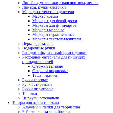
Линейки, угольники, транспортиры, лекала
Линеры, ручки-кисточки
Маркеры и текстовыделители
Маркер-краска
Маркеры для белой доски
Маркеры для флипчартов
Маркеры меловые
Маркеры перманентные
Маркеры текстовыделители
Перья, держатели
Подарочные ручки
Рапидографы, изографы, расходники
Расходные материалы для пишущих
принадлежностей
Стержни гелевые
Стержни шариковые
Тушь, чернила
Ручки гелевые
Ручки стираемые
Ручки шариковые
Точилки
Циркули, готовальни
Товары для офиса и школы
Альбомы и папки для творчества
Бейджи, держатели, брелки