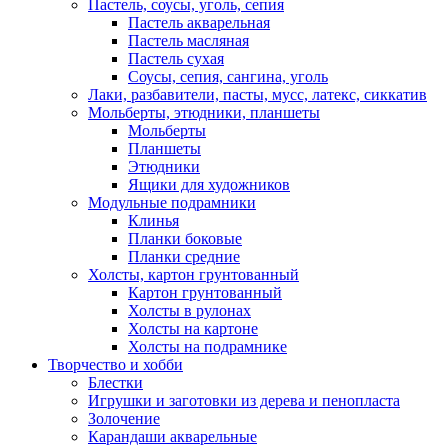
Пастель, соусы, уголь, сепия
Пастель акварельная
Пастель масляная
Пастель сухая
Соусы, сепия, сангина, уголь
Лаки, разбавители, пасты, мусс, латекс, сиккатив
Мольберты, этюдники, планшеты
Мольберты
Планшеты
Этюдники
Ящики для художников
Модульные подрамники
Клинья
Планки боковые
Планки средние
Холсты, картон грунтованный
Картон грунтованный
Холсты в рулонах
Холсты на картоне
Холсты на подрамнике
Творчество и хобби
Блестки
Игрушки и заготовки из дерева и пенопласта
Золочение
Карандаши акварельные