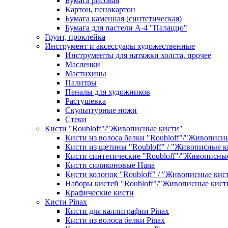
Бумага рисовая
Картон, пенокартон
Бумага каменная (синтетическая)
Бумага для пастели А-4 "Палаццо"
Грунт, проклейка
Инструмент и аксессуары художественные
Инструменты для натяжки холста, прочее
Масленки
Мастихины
Палитры
Пеналы для художников
Растушевка
Скульптурные ножи
Стеки
Кисти "Roubloff"/"Живописные кисти"
Кисти из волоса белки "Roubloff"/"Живописн
Кисти из щетины "Roubloff" / "Живописные к
Кисти синтетические "Roubloff"/"Живописны
Кисти силиконовые Hana
Кисти колонок "Roubloff" / "Живописные кис
Наборы кистей "Roubloff"/"Живописные кист
Крафические кисти
Кисти Pinax
Кисти для каллиграфии Pinax
Кисти из волоса белки Pinax