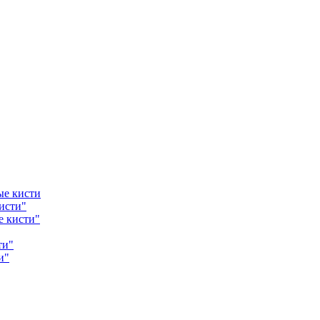
ые кисти
исти"
е кисти"
ти"
и"