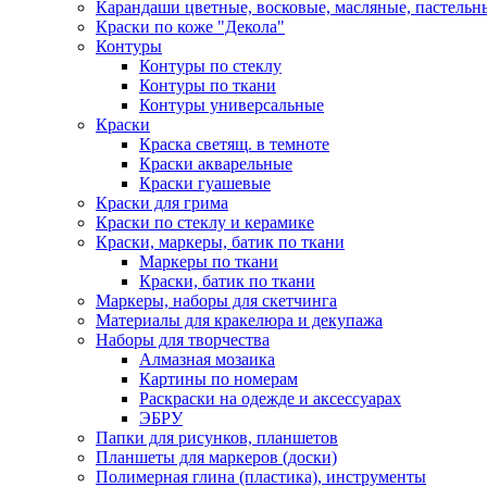
Карандаши цветные, восковые, масляные, пастельн
Краски по коже "Декола"
Контуры
Контуры по стеклу
Контуры по ткани
Контуры универсальные
Краски
Краска светящ. в темноте
Краски акварельные
Краски гуашевые
Краски для грима
Краски по стеклу и керамике
Краски, маркеры, батик по ткани
Маркеры по ткани
Краски, батик по ткани
Маркеры, наборы для скетчинга
Материалы для кракелюра и декупажа
Наборы для творчества
Алмазная мозаика
Картины по номерам
Раскраски на одежде и аксессуарах
ЭБРУ
Папки для рисунков, планшетов
Планшеты для маркеров (доски)
Полимерная глина (пластика), инструменты