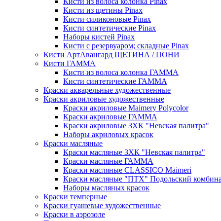
Кисти из волоса колонка Pinax
Кисти из щетины Pinax
Кисти силиконовые Pinax
Кисти синтетические Pinax
Наборы кистей Pinax
Кисти с резервуаром; складные Pinax
Кисти АртАвангард ЩЕТИНА / ПОНИ
Кисти ГАММА
Кисти из волоса колонка ГАММА
Кисти синтетические ГАММА
Краски акварельные художественные
Краски акриловые художественные
Краски акриловые Maimery Polycolor
Краски акриловые ГАММА
Краски акриловые ЗХК "Невская палитра"
Наборы акриловых красок
Краски масляные
Краски масляные ЗХК "Невская палитра"
Краски масляные ГАММА
Краски масляные CLASSICO Maimeri
Краски масляные "ПТХ" Подольский комбин
Наборы масляных красок
Краски темперные
Краски гуашевые художественные
Краски в аэрозоле