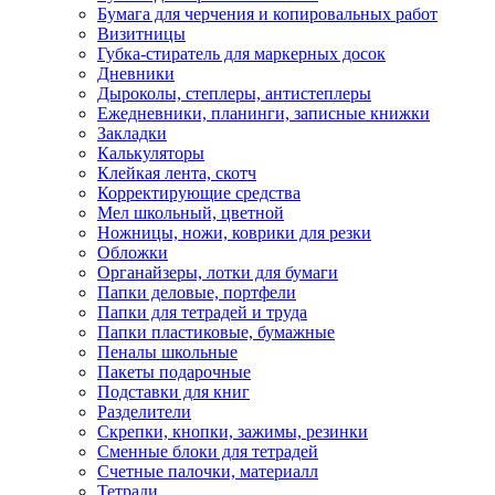
Бумага для черчения и копировальных работ
Визитницы
Губка-стиратель для маркерных досок
Дневники
Дыроколы, степлеры, антистеплеры
Ежедневники, планинги, записные книжки
Закладки
Калькуляторы
Клейкая лента, скотч
Корректирующие средства
Мел школьный, цветной
Ножницы, ножи, коврики для резки
Обложки
Органайзеры, лотки для бумаги
Папки деловые, портфели
Папки для тетрадей и труда
Папки пластиковые, бумажные
Пеналы школьные
Пакеты подарочные
Подставки для книг
Разделители
Скрепки, кнопки, зажимы, резинки
Сменные блоки для тетрадей
Счетные палочки, материалл
Тетради