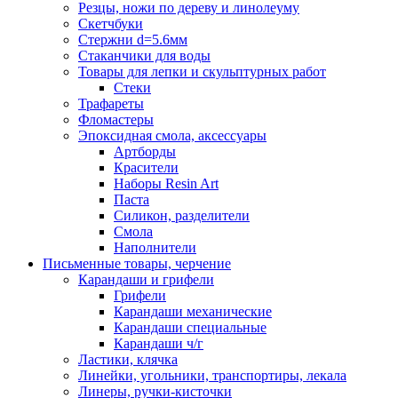
Резцы, ножи по дереву и линолеуму
Скетчбуки
Стержни d=5.6мм
Стаканчики для воды
Товары для лепки и скульптурных работ
Стеки
Трафареты
Фломастеры
Эпоксидная смола, аксессуары
Артборды
Красители
Наборы Resin Art
Паста
Силикон, разделители
Смола
Наполнители
Письменные товары, черчение
Карандаши и грифели
Грифели
Карандаши механические
Карандаши специальные
Карандаши ч/г
Ластики, клячка
Линейки, угольники, транспортиры, лекала
Линеры, ручки-кисточки