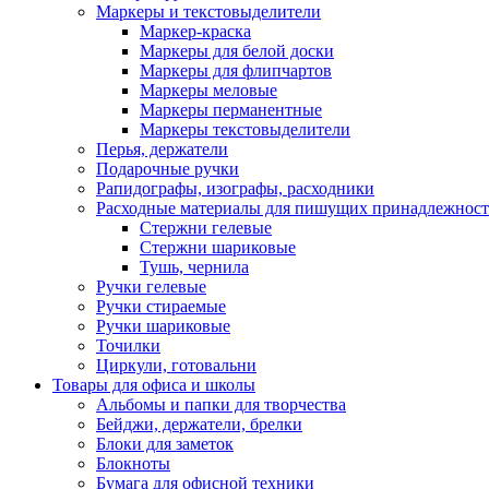
Маркеры и текстовыделители
Маркер-краска
Маркеры для белой доски
Маркеры для флипчартов
Маркеры меловые
Маркеры перманентные
Маркеры текстовыделители
Перья, держатели
Подарочные ручки
Рапидографы, изографы, расходники
Расходные материалы для пишущих принадлежност
Стержни гелевые
Стержни шариковые
Тушь, чернила
Ручки гелевые
Ручки стираемые
Ручки шариковые
Точилки
Циркули, готовальни
Товары для офиса и школы
Альбомы и папки для творчества
Бейджи, держатели, брелки
Блоки для заметок
Блокноты
Бумага для офисной техники