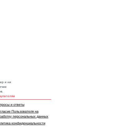
ер и ни
ичии
в.
купателям
просы и ответы
гласие Пользователя на
работку персональных данных
литика конфиденциальности