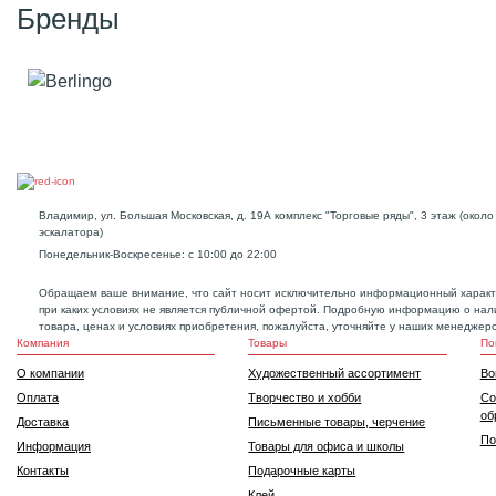
Бренды
Владимир, ул. Большая Московская, д. 19А комплекс "Торговые ряды", 3 этаж (около
эскалатора)
Понедельник-Воскресенье: с 10:00 до 22:00
Обращаем ваше внимание, что сайт носит исключительно информационный характ
при каких условиях не является публичной офертой. Подробную информацию о нал
товара, ценах и условиях приобретения, пожалуйста, уточняйте у наших менеджеро
Компания
Товары
По
О компании
Художественный ассортимент
Во
Оплата
Творчество и хобби
Со
об
Доставка
Письменные товары, черчение
По
Информация
Товары для офиса и школы
Контакты
Подарочные карты
Клей