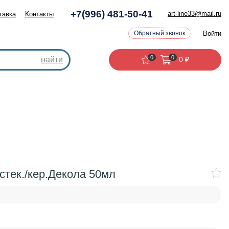
+7(996) 481-50-41
art-line33@mail.ru
тавка
Контакты
Войти
Обратный звонок
0
0
найти
0
₽
стек./кер.Декола 50мл