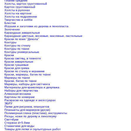
Планки средние
Холсты, картон грунтованный
Картон грунтованный
Холсты в рулонах
Холсты на картоне
Холсты на подрамнике
Творчество и хобби
Блестки
Игрушки и заготовки из дерева и пенопласта
Золочение
Карандаши акварельные
Карандаши цветные, восковые, масляные, пастельные
Краски по коже "Декола"
Контуры
Контуры по стеклу
Контуры по ткани
Контуры универсальные
Краски
Краска светящ. в темноте
Краски акварельные
Краски гуашевые
Краски для грима
Краски по стеклу и керамике
Краски, маркеры, батик по ткани
Маркеры по ткани
Краски, батик по ткани
Маркеры, наборы для скетчинга
Материалы для кракелюра и декупажа
Наборы для творчества
Алмазная мозаика
Картины по номерам
Раскраски на одежде и аксессуарах
ЭБРУ
Папки для рисунков, планшетов
Планшеты для маркеров (доски)
Полимерная глина (пластика), инструменты
Резцы, ножи по дереву и линолеуму
Скетчбуки
Стержни d=5.6мм
Стаканчики для воды
Товары для лепки и скульптурных работ