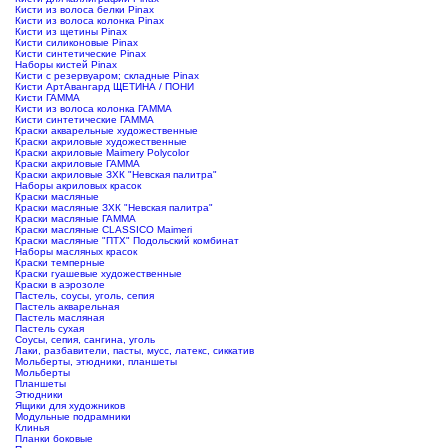
Кисти из волоса белки Pinax
Кисти из волоса колонка Pinax
Кисти из щетины Pinax
Кисти силиконовые Pinax
Кисти синтетические Pinax
Наборы кистей Pinax
Кисти с резервуаром; складные Pinax
Кисти АртАвангард ЩЕТИНА / ПОНИ
Кисти ГАММА
Кисти из волоса колонка ГАММА
Кисти синтетические ГАММА
Краски акварельные художественные
Краски акриловые художественные
Краски акриловые Maimery Polycolor
Краски акриловые ГАММА
Краски акриловые ЗХК "Невская палитра"
Наборы акриловых красок
Краски масляные
Краски масляные ЗХК "Невская палитра"
Краски масляные ГАММА
Краски масляные CLASSICO Maimeri
Краски масляные "ПТХ" Подольский комбинат
Наборы масляных красок
Краски темперные
Краски гуашевые художественные
Краски в аэрозоле
Пастель, соусы, уголь, сепия
Пастель акварельная
Пастель масляная
Пастель сухая
Соусы, сепия, сангина, уголь
Лаки, разбавители, пасты, мусс, латекс, сиккатив
Мольберты, этюдники, планшеты
Мольберты
Планшеты
Этюдники
Ящики для художников
Модульные подрамники
Клинья
Планки боковые