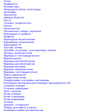
Стеки
Трафареты
Фломастеры
Эпоксидная смола, аксессуары
Артборды
Красители
Наборы Resin Art
Паста
Силикон, разделители
Смола
Наполнители
Письменные товары, черчение
Карандаши и грифели
Грифели
Карандаши механические
Карандаши специальные
Карандаши ч/г
Ластики, клячка
Линейки, угольники, транспортиры, лекала
Линеры, ручки-кисточки
Маркеры и текстовыделители
Маркер-краска
Маркеры для белой доски
Маркеры для флипчартов
Маркеры меловые
Маркеры перманентные
Маркеры текстовыделители
Перья, держатели
Подарочные ручки
Рапидографы, изографы, расходники
Расходные материалы для пишущих принадлежностей
Стержни гелевые
Стержни шариковые
Тушь, чернила
Ручки гелевые
Ручки стираемые
Ручки шариковые
Точилки
Циркули, готовальни
Товары для офиса и школы
Альбомы и папки для творчества