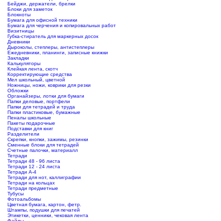
Бейджи, держатели, брелки
Блоки для заметок
Блокноты
Бумага для офисной техники
Бумага для черчения и копировальных работ
Визитницы
Губка-стиратель для маркерных досок
Дневники
Дыроколы, степлеры, антистеплеры
Ежедневники, планинги, записные книжки
Закладки
Калькуляторы
Клейкая лента, скотч
Корректирующие средства
Мел школьный, цветной
Ножницы, ножи, коврики для резки
Обложки
Органайзеры, лотки для бумаги
Папки деловые, портфели
Папки для тетрадей и труда
Папки пластиковые, бумажные
Пеналы школьные
Пакеты подарочные
Подставки для книг
Разделители
Скрепки, кнопки, зажимы, резинки
Сменные блоки для тетрадей
Счетные палочки, материалл
Тетради
Тетради 48 - 96 листа
Тетради 12 - 24 листа
Тетради А-4
Тетради для нот, каллиграфии
Тетради на кольцах
Тетради предметные
Тубусы
Фотоальбомы
Цветная бумага, картон, фетр.
Штампы, подушки для печатей
Этикетки, ценники, чековая лента
Файлы