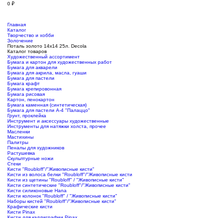
0
₽
Главная
Каталог
Творчество и хобби
Золочение
Поталь золото 14х14 25л. Decola
Каталог товаров
Художественный ассортимент
Бумага и картон для художественных работ
Бумага для акварели
Бумага для акрила, масла, гуаши
Бумага для пастели
Бумага крафт
Бумага крепировонная
Бумага рисовая
Картон, пенокартон
Бумага каменная (синтетическая)
Бумага для пастели А-4 "Палаццо"
Грунт, проклейка
Инструмент и аксессуары художественные
Инструменты для натяжки холста, прочее
Масленки
Мастихины
Палитры
Пеналы для художников
Растушевка
Скульптурные ножи
Стеки
Кисти "Roubloff"/"Живописные кисти"
Кисти из волоса белки "Roubloff"/"Живописные кисти
Кисти из щетины "Roubloff" / "Живописные кисти"
Кисти синтетические "Roubloff"/"Живописные кисти"
Кисти силиконовые Hana
Кисти колонок "Roubloff" / "Живописные кисти"
Наборы кистей "Roubloff"/"Живописные кисти"
Крафические кисти
Кисти Pinax
Кисти для каллиграфии Pinax