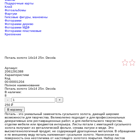
Подарочные карты
Клей
Фотоальбомы
Фартуки
Гипсовые фигуры, манекены
Фоторамки
Фоторамки дерево
Фоторамки МДФ
Фоторамки пластиковые
Крепление
Поталь золото 14х14 25л. Decola
Артикул:
2061291388
Характеристики
Код
00-00001204
Полное наименование
Поталь золото 14х14 25л. Decola
В наличии:
8
-
+
250
₽
В корзину
Поталь - это уникальный заменитель сусального золота, дающий широкие
возможности для творчества. Великолепно подходит и для профессиональных
декоративных или реставрационных работ, и для любительского творчества,
отделки мебели или предметов интерьера. Листы потали с имитацией сусального
золота получают из металлической фольги, сплава латуни и меди. Это
высокотехнологичный продукт, не содержащий драгоценных металлов. В обращении
и по внешнему виду поталь напоминает сусальное золото. Нанесенная на
поверхность она неотличима от настоящего золотого покрытия. Набор листов