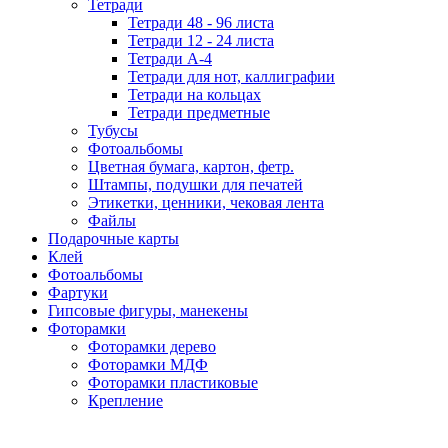
Тетради
Тетради 48 - 96 листа
Тетради 12 - 24 листа
Тетради А-4
Тетради для нот, каллиграфии
Тетради на кольцах
Тетради предметные
Тубусы
Фотоальбомы
Цветная бумага, картон, фетр.
Штампы, подушки для печатей
Этикетки, ценники, чековая лента
Файлы
Подарочные карты
Клей
Фотоальбомы
Фартуки
Гипсовые фигуры, манекены
Фоторамки
Фоторамки дерево
Фоторамки МДФ
Фоторамки пластиковые
Крепление