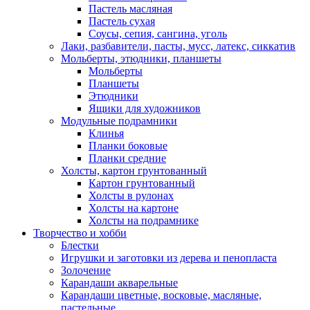
Пастель масляная
Пастель сухая
Соусы, сепия, сангина, уголь
Лаки, разбавители, пасты, мусс, латекс, сиккатив
Мольберты, этюдники, планшеты
Мольберты
Планшеты
Этюдники
Ящики для художников
Модульные подрамники
Клинья
Планки боковые
Планки средние
Холсты, картон грунтованный
Картон грунтованный
Холсты в рулонах
Холсты на картоне
Холсты на подрамнике
Творчество и хобби
Блестки
Игрушки и заготовки из дерева и пенопласта
Золочение
Карандаши акварельные
Карандаши цветные, восковые, масляные,
пастельные