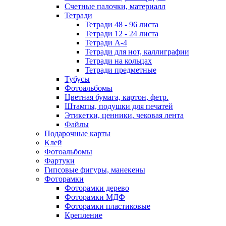
Счетные палочки, материалл
Тетради
Тетради 48 - 96 листа
Тетради 12 - 24 листа
Тетради А-4
Тетради для нот, каллиграфии
Тетради на кольцах
Тетради предметные
Тубусы
Фотоальбомы
Цветная бумага, картон, фетр.
Штампы, подушки для печатей
Этикетки, ценники, чековая лента
Файлы
Подарочные карты
Клей
Фотоальбомы
Фартуки
Гипсовые фигуры, манекены
Фоторамки
Фоторамки дерево
Фоторамки МДФ
Фоторамки пластиковые
Крепление