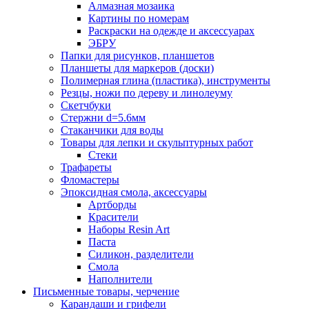
Алмазная мозаика
Картины по номерам
Раскраски на одежде и аксессуарах
ЭБРУ
Папки для рисунков, планшетов
Планшеты для маркеров (доски)
Полимерная глина (пластика), инструменты
Резцы, ножи по дереву и линолеуму
Скетчбуки
Стержни d=5.6мм
Стаканчики для воды
Товары для лепки и скульптурных работ
Стеки
Трафареты
Фломастеры
Эпоксидная смола, аксессуары
Артборды
Красители
Наборы Resin Art
Паста
Силикон, разделители
Смола
Наполнители
Письменные товары, черчение
Карандаши и грифели