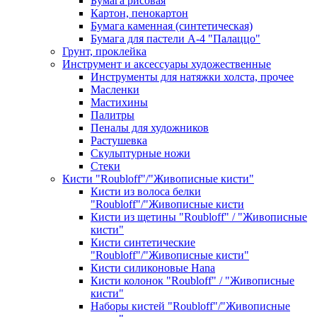
Бумага рисовая
Картон, пенокартон
Бумага каменная (синтетическая)
Бумага для пастели А-4 "Палаццо"
Грунт, проклейка
Инструмент и аксессуары художественные
Инструменты для натяжки холста, прочее
Масленки
Мастихины
Палитры
Пеналы для художников
Растушевка
Скульптурные ножи
Стеки
Кисти "Roubloff"/"Живописные кисти"
Кисти из волоса белки
"Roubloff"/"Живописные кисти
Кисти из щетины "Roubloff" / "Живописные
кисти"
Кисти синтетические
"Roubloff"/"Живописные кисти"
Кисти силиконовые Hana
Кисти колонок "Roubloff" / "Живописные
кисти"
Наборы кистей "Roubloff"/"Живописные