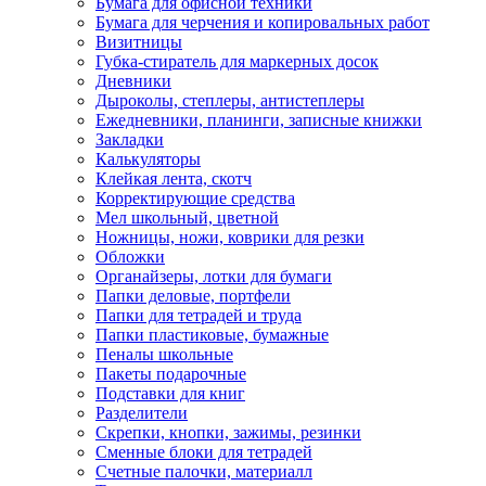
Бумага для офисной техники
Бумага для черчения и копировальных работ
Визитницы
Губка-стиратель для маркерных досок
Дневники
Дыроколы, степлеры, антистеплеры
Ежедневники, планинги, записные книжки
Закладки
Калькуляторы
Клейкая лента, скотч
Корректирующие средства
Мел школьный, цветной
Ножницы, ножи, коврики для резки
Обложки
Органайзеры, лотки для бумаги
Папки деловые, портфели
Папки для тетрадей и труда
Папки пластиковые, бумажные
Пеналы школьные
Пакеты подарочные
Подставки для книг
Разделители
Скрепки, кнопки, зажимы, резинки
Сменные блоки для тетрадей
Счетные палочки, материалл