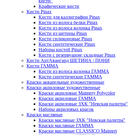
кисти"
Крафические кисти
Кисти Pinax
Кисти для каллиграфии Pinax
Кисти из волоса белки Pinax
Кисти из волоса колонка Pinax
Кисти из щетины Pinax
Кисти силиконовые Pinax
Кисти синтетические Pinax
Наборы кистей Pinax
Кисти с резервуаром; складные Pinax
Кисти АртАвангард ЩЕТИНА / ПОНИ
Кисти ГАММА
Кисти из волоса колонка ГАММА
Кисти синтетические ГАММА
Краски акварельные художественные
Краски акриловые художественные
Краски акриловые Maimery Polycolor
Краски акриловые ГАММА
Краски акриловые ЗХК "Невская палитра"
Наборы акриловых красок
Краски масляные
Краски масляные ЗХК "Невская палитра"
Краски масляные ГАММА
Краски масляные CLASSICO Maimeri