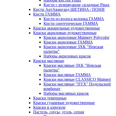
Наборы кистей Pinax
Кисти с резервуаром; складные Pinax
Кисти АртАвангард ЩЕТИНА / ПОНИ
Кисти ГАММА
Кисти из волоса колонка ГАММА
Кисти синтетические ГАММА
Краски акварельные художественные
Краски акриловые художественные
Краски акриловые Maimery Polycolor
Краски акриловые ГАММА
Краски акриловые ЗХК "Невская
палитра"
Наборы акриловых красок
Краски масляные
Краски масляные ЗХК "Невская
палитра"
Краски масляные ГАММА
Краски масляные CLASSICO Maimeri
Краски масляные "ПТХ" Подольский
комбинат
Наборы масляных красок
Краски темперные
Краски гуашевые художественные
Краски в аэрозоле
Пастель, соусы, уголь, сепия