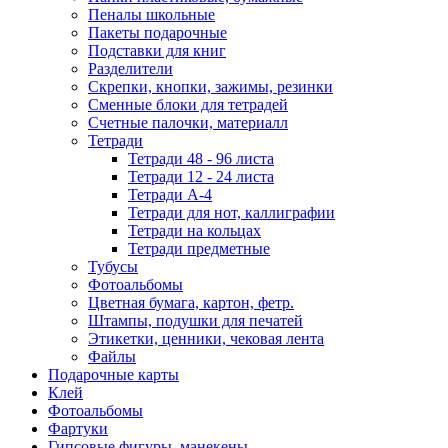
Пеналы школьные
Пакеты подарочные
Подставки для книг
Разделители
Скрепки, кнопки, зажимы, резинки
Сменные блоки для тетрадей
Счетные палочки, материалл
Тетради
Тетради 48 - 96 листа
Тетради 12 - 24 листа
Тетради А-4
Тетради для нот, каллиграфии
Тетради на кольцах
Тетради предметные
Тубусы
Фотоальбомы
Цветная бумага, картон, фетр.
Штампы, подушки для печатей
Этикетки, ценники, чековая лента
Файлы
Подарочные карты
Клей
Фотоальбомы
Фартуки
Гипсовые фигуры, манекены