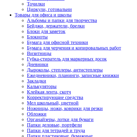
Точилки
Циркули, готовальни
Товары для офиса и школы
Альбомы и папки для творчества
Бейджи, держатели, брелки
Блоки для заметок
Блокноты
Бумага для офисной техники
Бумага для черчения и копировальных работ
Визитницы
Губка-стиратель для маркерных досок
Дневники
Дыроколы, степлеры, антистеплеры
Ежедневники, планинги, записные книжки
Закладки
Калькуляторы
Клейкая лента, скотч
Корректирующие средства
Мел школьный, цветной
Ножницы, ножи, коврики для резки
Обложки
Органайзеры, лотки для бумаги
Папки деловые, портфели
Папки для тетрадей и труда
Папки пластиковые, бумажные