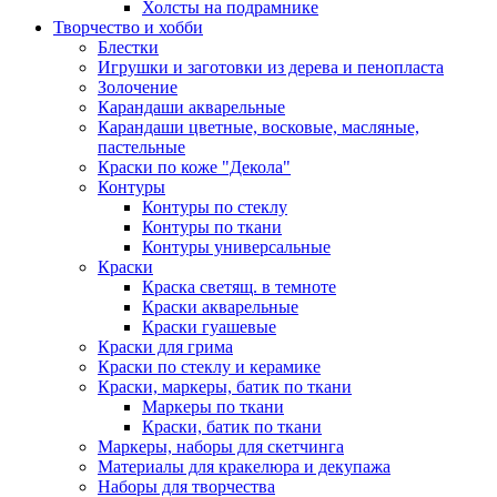
Холсты на подрамнике
Творчество и хобби
Блестки
Игрушки и заготовки из дерева и пенопласта
Золочение
Карандаши акварельные
Карандаши цветные, восковые, масляные,
пастельные
Краски по коже "Декола"
Контуры
Контуры по стеклу
Контуры по ткани
Контуры универсальные
Краски
Краска светящ. в темноте
Краски акварельные
Краски гуашевые
Краски для грима
Краски по стеклу и керамике
Краски, маркеры, батик по ткани
Маркеры по ткани
Краски, батик по ткани
Маркеры, наборы для скетчинга
Материалы для кракелюра и декупажа
Наборы для творчества