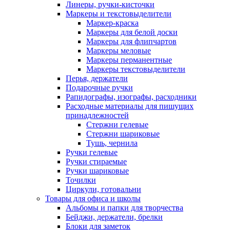
Линеры, ручки-кисточки
Маркеры и текстовыделители
Маркер-краска
Маркеры для белой доски
Маркеры для флипчартов
Маркеры меловые
Маркеры перманентные
Маркеры текстовыделители
Перья, держатели
Подарочные ручки
Рапидографы, изографы, расходники
Расходные материалы для пишущих
принадлежностей
Стержни гелевые
Стержни шариковые
Тушь, чернила
Ручки гелевые
Ручки стираемые
Ручки шариковые
Точилки
Циркули, готовальни
Товары для офиса и школы
Альбомы и папки для творчества
Бейджи, держатели, брелки
Блоки для заметок