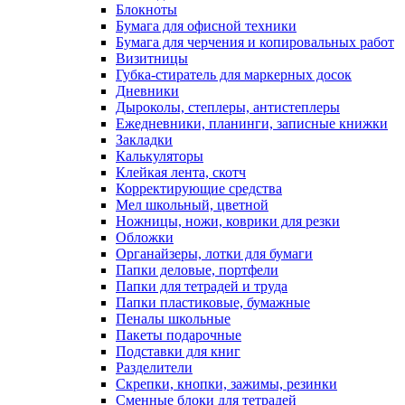
Блокноты
Бумага для офисной техники
Бумага для черчения и копировальных работ
Визитницы
Губка-стиратель для маркерных досок
Дневники
Дыроколы, степлеры, антистеплеры
Ежедневники, планинги, записные книжки
Закладки
Калькуляторы
Клейкая лента, скотч
Корректирующие средства
Мел школьный, цветной
Ножницы, ножи, коврики для резки
Обложки
Органайзеры, лотки для бумаги
Папки деловые, портфели
Папки для тетрадей и труда
Папки пластиковые, бумажные
Пеналы школьные
Пакеты подарочные
Подставки для книг
Разделители
Скрепки, кнопки, зажимы, резинки
Сменные блоки для тетрадей