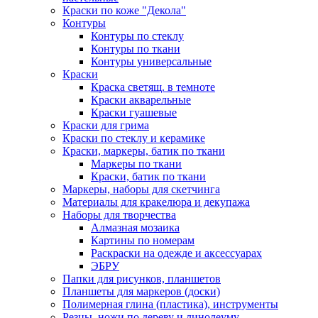
Краски по коже "Декола"
Контуры
Контуры по стеклу
Контуры по ткани
Контуры универсальные
Краски
Краска светящ. в темноте
Краски акварельные
Краски гуашевые
Краски для грима
Краски по стеклу и керамике
Краски, маркеры, батик по ткани
Маркеры по ткани
Краски, батик по ткани
Маркеры, наборы для скетчинга
Материалы для кракелюра и декупажа
Наборы для творчества
Алмазная мозаика
Картины по номерам
Раскраски на одежде и аксессуарах
ЭБРУ
Папки для рисунков, планшетов
Планшеты для маркеров (доски)
Полимерная глина (пластика), инструменты
Резцы, ножи по дереву и линолеуму