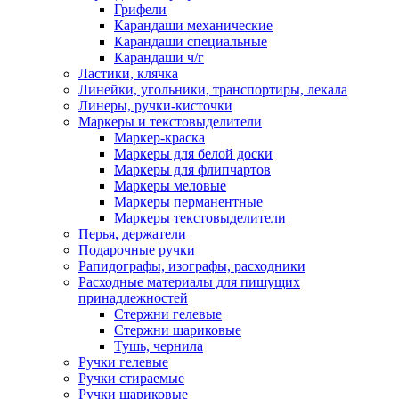
Грифели
Карандаши механические
Карандаши специальные
Карандаши ч/г
Ластики, клячка
Линейки, угольники, транспортиры, лекала
Линеры, ручки-кисточки
Маркеры и текстовыделители
Маркер-краска
Маркеры для белой доски
Маркеры для флипчартов
Маркеры меловые
Маркеры перманентные
Маркеры текстовыделители
Перья, держатели
Подарочные ручки
Рапидографы, изографы, расходники
Расходные материалы для пишущих
принадлежностей
Стержни гелевые
Стержни шариковые
Тушь, чернила
Ручки гелевые
Ручки стираемые
Ручки шариковые