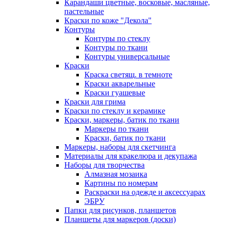
Карандаши цветные, восковые, масляные,
пастельные
Краски по коже "Декола"
Контуры
Контуры по стеклу
Контуры по ткани
Контуры универсальные
Краски
Краска светящ. в темноте
Краски акварельные
Краски гуашевые
Краски для грима
Краски по стеклу и керамике
Краски, маркеры, батик по ткани
Маркеры по ткани
Краски, батик по ткани
Маркеры, наборы для скетчинга
Материалы для кракелюра и декупажа
Наборы для творчества
Алмазная мозаика
Картины по номерам
Раскраски на одежде и аксессуарах
ЭБРУ
Папки для рисунков, планшетов
Планшеты для маркеров (доски)