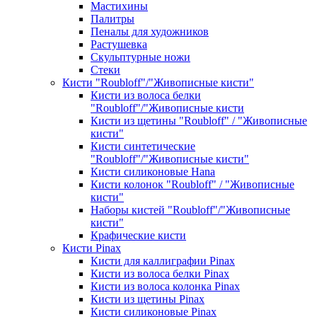
Мастихины
Палитры
Пеналы для художников
Растушевка
Скульптурные ножи
Стеки
Кисти "Roubloff"/"Живописные кисти"
Кисти из волоса белки
"Roubloff"/"Живописные кисти
Кисти из щетины "Roubloff" / "Живописные
кисти"
Кисти синтетические
"Roubloff"/"Живописные кисти"
Кисти силиконовые Hana
Кисти колонок "Roubloff" / "Живописные
кисти"
Наборы кистей "Roubloff"/"Живописные
кисти"
Крафические кисти
Кисти Pinax
Кисти для каллиграфии Pinax
Кисти из волоса белки Pinax
Кисти из волоса колонка Pinax
Кисти из щетины Pinax
Кисти силиконовые Pinax