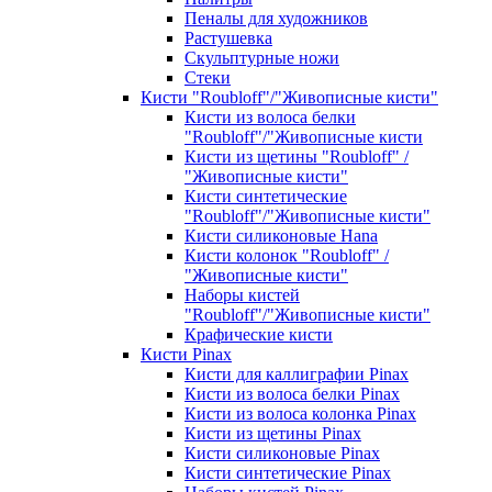
Пеналы для художников
Растушевка
Скульптурные ножи
Стеки
Кисти "Roubloff"/"Живописные кисти"
Кисти из волоса белки
"Roubloff"/"Живописные кисти
Кисти из щетины "Roubloff" /
"Живописные кисти"
Кисти синтетические
"Roubloff"/"Живописные кисти"
Кисти силиконовые Hana
Кисти колонок "Roubloff" /
"Живописные кисти"
Наборы кистей
"Roubloff"/"Живописные кисти"
Крафические кисти
Кисти Pinax
Кисти для каллиграфии Pinax
Кисти из волоса белки Pinax
Кисти из волоса колонка Pinax
Кисти из щетины Pinax
Кисти силиконовые Pinax
Кисти синтетические Pinax