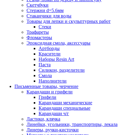
Скетчбуки
Стержни d=5.6мм
Стаканчики для воды
Товары для лепки и скульптурных работ
Стеки
Трафареты
Фломастеры
Эпоксидная смола, аксессуары
Артборды
Красители
Наборы Resin Art
Паста
Силикон, разделители
Смола
Наполнители
Письменные товары, черчение
Карандаши и грифели
Грифели
Карандаши механические
Карандаши специальные
Карандаши ч/г
Ластики, клячка
Линейки, угольники, транспортиры, лекала
Линеры, ручки-кисточки