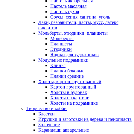
Пастель акварельная
Пастель масляная
Пастель сухая
Соусы, сепия, сангина, уголь
Лаки, разбавители, пасты, мусс, латекс,
сиккатив
Мольберты, этюдники, планшеты
Мольберты
Планшеты
Этюдники
Ящики для художников
Модульные подрамники
Клинья
Планки боковые
Планки средние
Холсты, картон грунтованный
Картон грунтованный
Холсты в рулонах
Холсты на картоне
Холсты на подрамнике
Творчество и хобби
Блестки
Игрушки и заготовки из дерева и пенопласта
Золочение
Карандаши акварельные