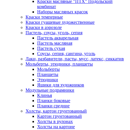
Краски масляные "ПТХ" Подольский
комбинат
Наборы масляных красок
Краски темперные
Краски гуашевые художественные
Краски в аэрозоле
Пастель, соусы, уголь, сепия
Пастель акварельная
Пастель масляная
Пастель сухая
Соусы, сепия, сангина, уголь
Лаки, разбавители, пасты, мусс, латекс, сиккатив
Мольберты, этюдники, планшеты
Мольберты
Планшеты
Этюдники
Ящики для художников
Модульные подрамники
Клинья
Планки боковые
Планки средние
Холсты, картон грунтованный
Картон грунтованный
Холсты в рулонах
Холсты на картоне