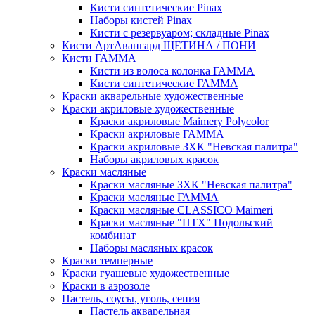
Кисти синтетические Pinax
Наборы кистей Pinax
Кисти с резервуаром; складные Pinax
Кисти АртАвангард ЩЕТИНА / ПОНИ
Кисти ГАММА
Кисти из волоса колонка ГАММА
Кисти синтетические ГАММА
Краски акварельные художественные
Краски акриловые художественные
Краски акриловые Maimery Polycolor
Краски акриловые ГАММА
Краски акриловые ЗХК "Невская палитра"
Наборы акриловых красок
Краски масляные
Краски масляные ЗХК "Невская палитра"
Краски масляные ГАММА
Краски масляные CLASSICO Maimeri
Краски масляные "ПТХ" Подольский
комбинат
Наборы масляных красок
Краски темперные
Краски гуашевые художественные
Краски в аэрозоле
Пастель, соусы, уголь, сепия
Пастель акварельная