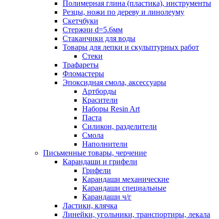
Полимерная глина (пластика), инструменты
Резцы, ножи по дереву и линолеуму
Скетчбуки
Стержни d=5.6мм
Стаканчики для воды
Товары для лепки и скульптурных работ
Стеки
Трафареты
Фломастеры
Эпоксидная смола, аксессуары
Артборды
Красители
Наборы Resin Art
Паста
Силикон, разделители
Смола
Наполнители
Письменные товары, черчение
Карандаши и грифели
Грифели
Карандаши механические
Карандаши специальные
Карандаши ч/г
Ластики, клячка
Линейки, угольники, транспортиры, лекала