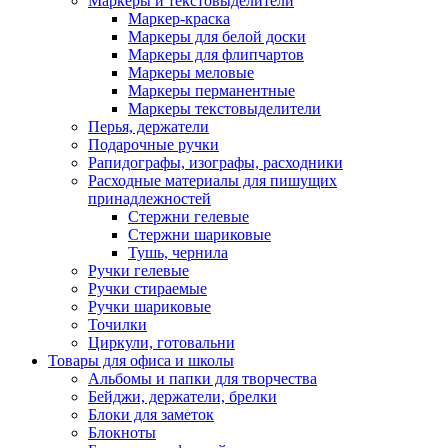
Маркеры и текстовыделители
Маркер-краска
Маркеры для белой доски
Маркеры для флипчартов
Маркеры меловые
Маркеры перманентные
Маркеры текстовыделители
Перья, держатели
Подарочные ручки
Рапидографы, изографы, расходники
Расходные материалы для пишущих
принадлежностей
Стержни гелевые
Стержни шариковые
Тушь, чернила
Ручки гелевые
Ручки стираемые
Ручки шариковые
Точилки
Циркули, готовальни
Товары для офиса и школы
Альбомы и папки для творчества
Бейджи, держатели, брелки
Блоки для заметок
Блокноты