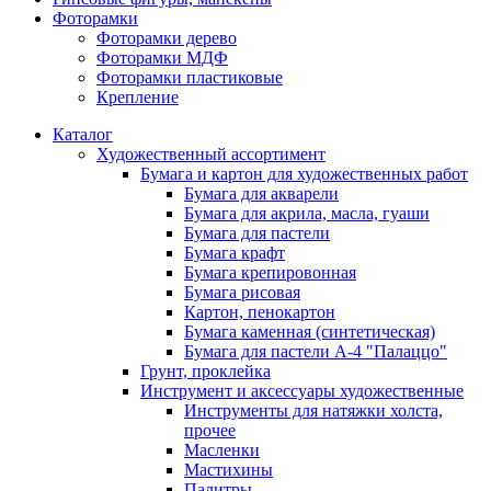
Фоторамки
Фоторамки дерево
Фоторамки МДФ
Фоторамки пластиковые
Крепление
Каталог
Художественный ассортимент
Бумага и картон для художественных работ
Бумага для акварели
Бумага для акрила, масла, гуаши
Бумага для пастели
Бумага крафт
Бумага крепировонная
Бумага рисовая
Картон, пенокартон
Бумага каменная (синтетическая)
Бумага для пастели А-4 "Палаццо"
Грунт, проклейка
Инструмент и аксессуары художественные
Инструменты для натяжки холста,
прочее
Масленки
Мастихины
Палитры