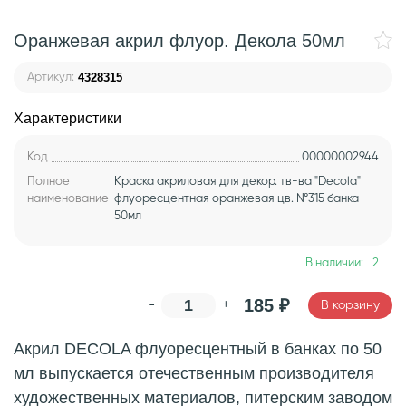
Оранжевая акрил флуор. Декола 50мл
4328315
Артикул:
Характеристики
Код
00000002944
Полное
Краска акриловая для декор. тв-ва "Decola"
наименование
флуоресцентная оранжевая цв. №315 банка
50мл
В наличии:
2
185
₽
-
+
В корзину
Акрил DECOLA флуоресцентный в банках по 50
мл выпускается отечественным производителя
художественных материалов, питерским заводом