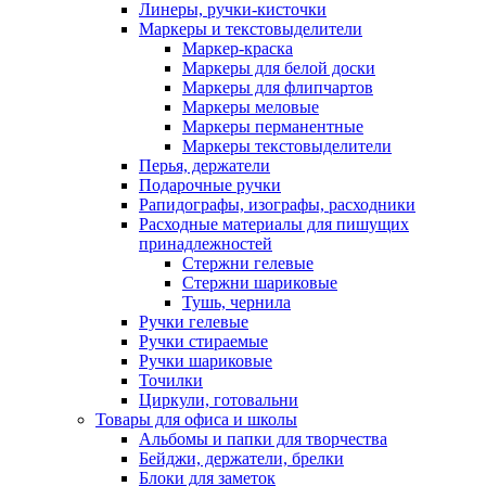
Линеры, ручки-кисточки
Маркеры и текстовыделители
Маркер-краска
Маркеры для белой доски
Маркеры для флипчартов
Маркеры меловые
Маркеры перманентные
Маркеры текстовыделители
Перья, держатели
Подарочные ручки
Рапидографы, изографы, расходники
Расходные материалы для пишущих
принадлежностей
Стержни гелевые
Стержни шариковые
Тушь, чернила
Ручки гелевые
Ручки стираемые
Ручки шариковые
Точилки
Циркули, готовальни
Товары для офиса и школы
Альбомы и папки для творчества
Бейджи, держатели, брелки
Блоки для заметок