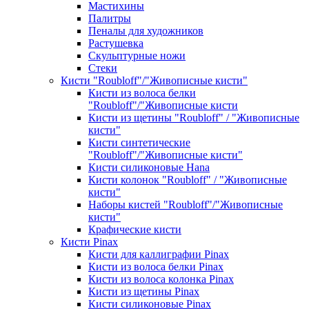
Мастихины
Палитры
Пеналы для художников
Растушевка
Скульптурные ножи
Стеки
Кисти "Roubloff"/"Живописные кисти"
Кисти из волоса белки
"Roubloff"/"Живописные кисти
Кисти из щетины "Roubloff" / "Живописные
кисти"
Кисти синтетические
"Roubloff"/"Живописные кисти"
Кисти силиконовые Hana
Кисти колонок "Roubloff" / "Живописные
кисти"
Наборы кистей "Roubloff"/"Живописные
кисти"
Крафические кисти
Кисти Pinax
Кисти для каллиграфии Pinax
Кисти из волоса белки Pinax
Кисти из волоса колонка Pinax
Кисти из щетины Pinax
Кисти силиконовые Pinax