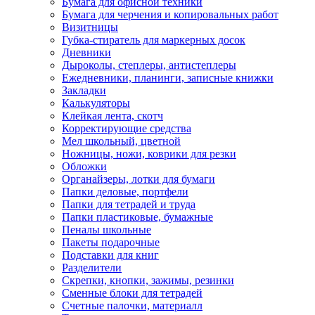
Бумага для офисной техники
Бумага для черчения и копировальных работ
Визитницы
Губка-стиратель для маркерных досок
Дневники
Дыроколы, степлеры, антистеплеры
Ежедневники, планинги, записные книжки
Закладки
Калькуляторы
Клейкая лента, скотч
Корректирующие средства
Мел школьный, цветной
Ножницы, ножи, коврики для резки
Обложки
Органайзеры, лотки для бумаги
Папки деловые, портфели
Папки для тетрадей и труда
Папки пластиковые, бумажные
Пеналы школьные
Пакеты подарочные
Подставки для книг
Разделители
Скрепки, кнопки, зажимы, резинки
Сменные блоки для тетрадей
Счетные палочки, материалл