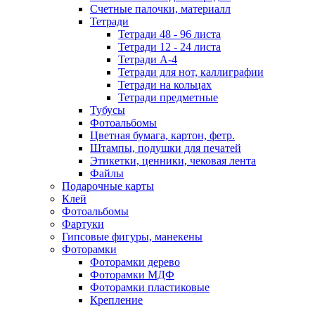
Счетные палочки, материалл
Тетради
Тетради 48 - 96 листа
Тетради 12 - 24 листа
Тетради А-4
Тетради для нот, каллиграфии
Тетради на кольцах
Тетради предметные
Тубусы
Фотоальбомы
Цветная бумага, картон, фетр.
Штампы, подушки для печатей
Этикетки, ценники, чековая лента
Файлы
Подарочные карты
Клей
Фотоальбомы
Фартуки
Гипсовые фигуры, манекены
Фоторамки
Фоторамки дерево
Фоторамки МДФ
Фоторамки пластиковые
Крепление