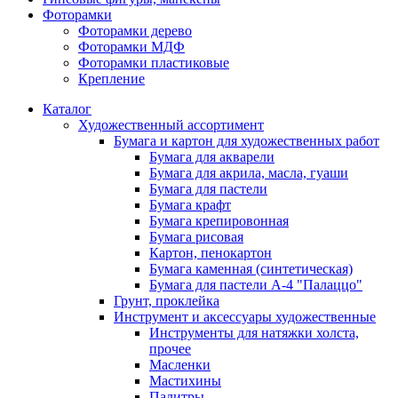
Фоторамки
Фоторамки дерево
Фоторамки МДФ
Фоторамки пластиковые
Крепление
Каталог
Художественный ассортимент
Бумага и картон для художественных работ
Бумага для акварели
Бумага для акрила, масла, гуаши
Бумага для пастели
Бумага крафт
Бумага крепировонная
Бумага рисовая
Картон, пенокартон
Бумага каменная (синтетическая)
Бумага для пастели А-4 "Палаццо"
Грунт, проклейка
Инструмент и аксессуары художественные
Инструменты для натяжки холста,
прочее
Масленки
Мастихины
Палитры