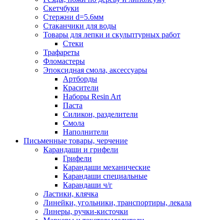
Скетчбуки
Стержни d=5.6мм
Стаканчики для воды
Товары для лепки и скульптурных работ
Стеки
Трафареты
Фломастеры
Эпоксидная смола, аксессуары
Артборды
Красители
Наборы Resin Art
Паста
Силикон, разделители
Смола
Наполнители
Письменные товары, черчение
Карандаши и грифели
Грифели
Карандаши механические
Карандаши специальные
Карандаши ч/г
Ластики, клячка
Линейки, угольники, транспортиры, лекала
Линеры, ручки-кисточки