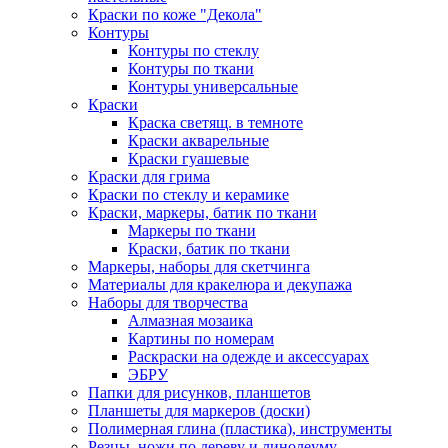
Краски по коже "Декола"
Контуры
Контуры по стеклу
Контуры по ткани
Контуры универсальные
Краски
Краска светящ. в темноте
Краски акварельные
Краски гуашевые
Краски для грима
Краски по стеклу и керамике
Краски, маркеры, батик по ткани
Маркеры по ткани
Краски, батик по ткани
Маркеры, наборы для скетчинга
Материалы для кракелюра и декупажа
Наборы для творчества
Алмазная мозаика
Картины по номерам
Раскраски на одежде и аксессуарах
ЭБРУ
Папки для рисунков, планшетов
Планшеты для маркеров (доски)
Полимерная глина (пластика), инструменты
Резцы, ножи по дереву и линолеуму