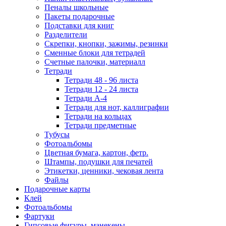
Пеналы школьные
Пакеты подарочные
Подставки для книг
Разделители
Скрепки, кнопки, зажимы, резинки
Сменные блоки для тетрадей
Счетные палочки, материалл
Тетради
Тетради 48 - 96 листа
Тетради 12 - 24 листа
Тетради А-4
Тетради для нот, каллиграфии
Тетради на кольцах
Тетради предметные
Тубусы
Фотоальбомы
Цветная бумага, картон, фетр.
Штампы, подушки для печатей
Этикетки, ценники, чековая лента
Файлы
Подарочные карты
Клей
Фотоальбомы
Фартуки
Гипсовые фигуры, манекены