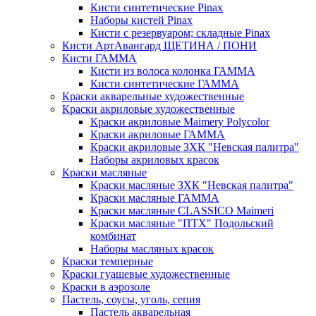
Кисти синтетические Pinax
Наборы кистей Pinax
Кисти с резервуаром; складные Pinax
Кисти АртАвангард ЩЕТИНА / ПОНИ
Кисти ГАММА
Кисти из волоса колонка ГАММА
Кисти синтетические ГАММА
Краски акварельные художественные
Краски акриловые художественные
Краски акриловые Maimery Polycolor
Краски акриловые ГАММА
Краски акриловые ЗХК "Невская палитра"
Наборы акриловых красок
Краски масляные
Краски масляные ЗХК "Невская палитра"
Краски масляные ГАММА
Краски масляные CLASSICO Maimeri
Краски масляные "ПТХ" Подольский
комбинат
Наборы масляных красок
Краски темперные
Краски гуашевые художественные
Краски в аэрозоле
Пастель, соусы, уголь, сепия
Пастель акварельная