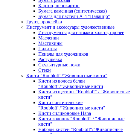
Бумага рисовая
Картон, пенокартон
Бумага каменная (синтетическая)
Бумага для пастели А-4 "Палаццо"
Грунт, проклейка
Инструмент и аксессуары художественные
Инструменты для натяжки холста, прочее
Масленки
Мастихины
Палитры
Пеналы для художников
Растушевка
Скульптурные ножи
Стеки
Кисти "Roubloff"/"Живописные кисти"
Кисти из волоса белки
"Roubloff"/"Живописные кисти
Кисти из щетины "Roubloff" / "Живописные
кисти"
Кисти синтетические
"Roubloff"/"Живописные кисти"
Кисти силиконовые Hana
Кисти колонок "Roubloff" / "Живописные
кисти"
Наборы кистей "Roubloff"/"Живописные