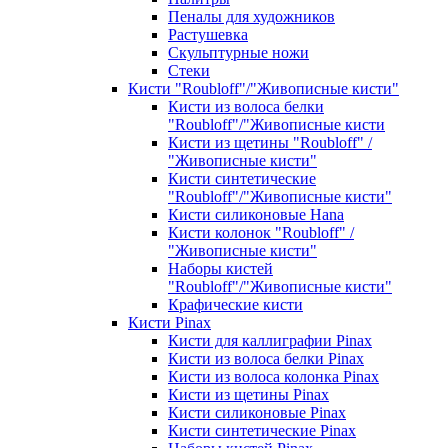
Пеналы для художников
Растушевка
Скульптурные ножи
Стеки
Кисти "Roubloff"/"Живописные кисти"
Кисти из волоса белки
"Roubloff"/"Живописные кисти
Кисти из щетины "Roubloff" /
"Живописные кисти"
Кисти синтетические
"Roubloff"/"Живописные кисти"
Кисти силиконовые Hana
Кисти колонок "Roubloff" /
"Живописные кисти"
Наборы кистей
"Roubloff"/"Живописные кисти"
Крафические кисти
Кисти Pinax
Кисти для каллиграфии Pinax
Кисти из волоса белки Pinax
Кисти из волоса колонка Pinax
Кисти из щетины Pinax
Кисти силиконовые Pinax
Кисти синтетические Pinax