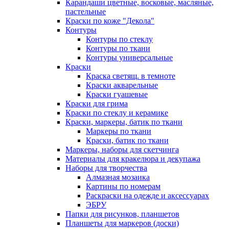
Карандаши цветные, восковые, масляные,
пастельные
Краски по коже "Декола"
Контуры
Контуры по стеклу
Контуры по ткани
Контуры универсальные
Краски
Краска светящ. в темноте
Краски акварельные
Краски гуашевые
Краски для грима
Краски по стеклу и керамике
Краски, маркеры, батик по ткани
Маркеры по ткани
Краски, батик по ткани
Маркеры, наборы для скетчинга
Материалы для кракелюра и декупажа
Наборы для творчества
Алмазная мозаика
Картины по номерам
Раскраски на одежде и аксессуарах
ЭБРУ
Папки для рисунков, планшетов
Планшеты для маркеров (доски)