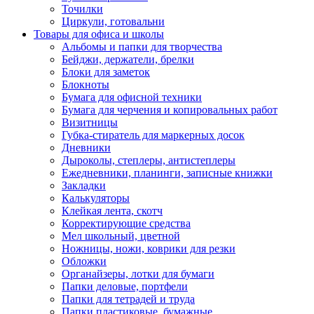
Точилки
Циркули, готовальни
Товары для офиса и школы
Альбомы и папки для творчества
Бейджи, держатели, брелки
Блоки для заметок
Блокноты
Бумага для офисной техники
Бумага для черчения и копировальных работ
Визитницы
Губка-стиратель для маркерных досок
Дневники
Дыроколы, степлеры, антистеплеры
Ежедневники, планинги, записные книжки
Закладки
Калькуляторы
Клейкая лента, скотч
Корректирующие средства
Мел школьный, цветной
Ножницы, ножи, коврики для резки
Обложки
Органайзеры, лотки для бумаги
Папки деловые, портфели
Папки для тетрадей и труда
Папки пластиковые, бумажные