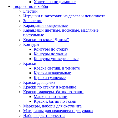
Холсты на подрамнике
Творчество и хобби
Блестки
Игрушки и заготовки из дерева и пенопласта
Золочение
Карандаши акварельные
Карандаши цветные, восковые, масляные,
пастельные
Краски по коже "Декола"
Контуры
Контуры по стеклу
Контуры по ткани
Контуры универсальные
Краски
Краска светящ. в темноте
Краски акварельные
Краски гуашевые
Краски для грима
Краски по стеклу и керамике
Краски, маркеры, батик по ткани
Маркеры по ткани
Краски, батик по ткани
Маркеры, наборы для скетчинга
Материалы для кракелюра и декупажа
Наборы для творчества