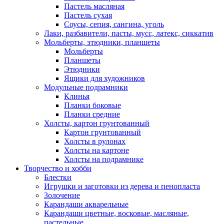
Пастель масляная
Пастель сухая
Соусы, сепия, сангина, уголь
Лаки, разбавители, пасты, мусс, латекс, сиккатив
Мольберты, этюдники, планшеты
Мольберты
Планшеты
Этюдники
Ящики для художников
Модульные подрамники
Клинья
Планки боковые
Планки средние
Холсты, картон грунтованный
Картон грунтованный
Холсты в рулонах
Холсты на картоне
Холсты на подрамнике
Творчество и хобби
Блестки
Игрушки и заготовки из дерева и пенопласта
Золочение
Карандаши акварельные
Карандаши цветные, восковые, масляные,
пастельные