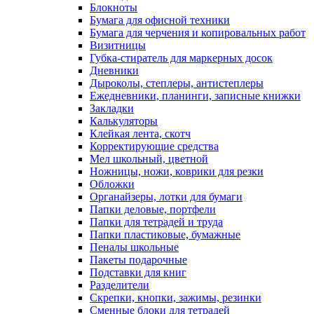
Блокноты
Бумага для офисной техники
Бумага для черчения и копировальных работ
Визитницы
Губка-стиратель для маркерных досок
Дневники
Дыроколы, степлеры, антистеплеры
Ежедневники, планинги, записные книжки
Закладки
Калькуляторы
Клейкая лента, скотч
Корректирующие средства
Мел школьный, цветной
Ножницы, ножи, коврики для резки
Обложки
Органайзеры, лотки для бумаги
Папки деловые, портфели
Папки для тетрадей и труда
Папки пластиковые, бумажные
Пеналы школьные
Пакеты подарочные
Подставки для книг
Разделители
Скрепки, кнопки, зажимы, резинки
Сменные блоки для тетрадей