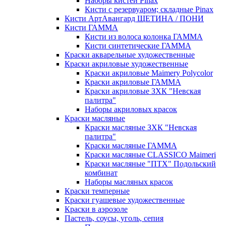
Наборы кистей Pinax
Кисти с резервуаром; складные Pinax
Кисти АртАвангард ЩЕТИНА / ПОНИ
Кисти ГАММА
Кисти из волоса колонка ГАММА
Кисти синтетические ГАММА
Краски акварельные художественные
Краски акриловые художественные
Краски акриловые Maimery Polycolor
Краски акриловые ГАММА
Краски акриловые ЗХК "Невская
палитра"
Наборы акриловых красок
Краски масляные
Краски масляные ЗХК "Невская
палитра"
Краски масляные ГАММА
Краски масляные CLASSICO Maimeri
Краски масляные "ПТХ" Подольский
комбинат
Наборы масляных красок
Краски темперные
Краски гуашевые художественные
Краски в аэрозоле
Пастель, соусы, уголь, сепия