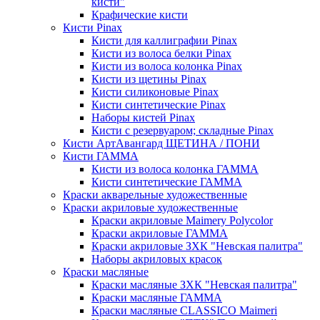
кисти"
Крафические кисти
Кисти Pinax
Кисти для каллиграфии Pinax
Кисти из волоса белки Pinax
Кисти из волоса колонка Pinax
Кисти из щетины Pinax
Кисти силиконовые Pinax
Кисти синтетические Pinax
Наборы кистей Pinax
Кисти с резервуаром; складные Pinax
Кисти АртАвангард ЩЕТИНА / ПОНИ
Кисти ГАММА
Кисти из волоса колонка ГАММА
Кисти синтетические ГАММА
Краски акварельные художественные
Краски акриловые художественные
Краски акриловые Maimery Polycolor
Краски акриловые ГАММА
Краски акриловые ЗХК "Невская палитра"
Наборы акриловых красок
Краски масляные
Краски масляные ЗХК "Невская палитра"
Краски масляные ГАММА
Краски масляные CLASSICO Maimeri