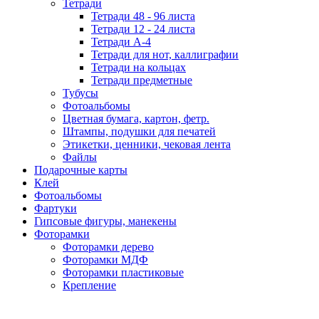
Тетради
Тетради 48 - 96 листа
Тетради 12 - 24 листа
Тетради А-4
Тетради для нот, каллиграфии
Тетради на кольцах
Тетради предметные
Тубусы
Фотоальбомы
Цветная бумага, картон, фетр.
Штампы, подушки для печатей
Этикетки, ценники, чековая лента
Файлы
Подарочные карты
Клей
Фотоальбомы
Фартуки
Гипсовые фигуры, манекены
Фоторамки
Фоторамки дерево
Фоторамки МДФ
Фоторамки пластиковые
Крепление