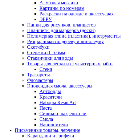
Алмазная мозаика
Картины по номерам
Раскраски на одежде и аксессуарах
ЭБРУ
Папки для рисунков, планшетов
Планшеты для маркеров (доски)
Полимерная глина (пластика), инструменты
Резцы, ножи по дереву и линолеуму
Скетчбуки
Стержни d=5.6мм
Стаканчики для воды
Товары для лепки и скульптурных работ
Стеки
Трафареты
Фломастеры
Эпоксидная смола, аксессуары
Артборды
Красители
Наборы Resin Art
Паста
Силикон, разделители
Смола
Наполнители
Письменные товары, черчение
Карандаши и грифели