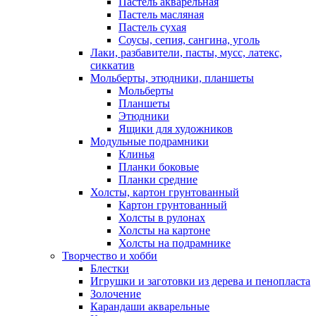
Пастель акварельная
Пастель масляная
Пастель сухая
Соусы, сепия, сангина, уголь
Лаки, разбавители, пасты, мусс, латекс,
сиккатив
Мольберты, этюдники, планшеты
Мольберты
Планшеты
Этюдники
Ящики для художников
Модульные подрамники
Клинья
Планки боковые
Планки средние
Холсты, картон грунтованный
Картон грунтованный
Холсты в рулонах
Холсты на картоне
Холсты на подрамнике
Творчество и хобби
Блестки
Игрушки и заготовки из дерева и пенопласта
Золочение
Карандаши акварельные