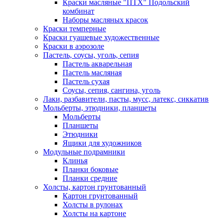
Краски масляные "ПТХ" Подольский
комбинат
Наборы масляных красок
Краски темперные
Краски гуашевые художественные
Краски в аэрозоле
Пастель, соусы, уголь, сепия
Пастель акварельная
Пастель масляная
Пастель сухая
Соусы, сепия, сангина, уголь
Лаки, разбавители, пасты, мусс, латекс, сиккатив
Мольберты, этюдники, планшеты
Мольберты
Планшеты
Этюдники
Ящики для художников
Модульные подрамники
Клинья
Планки боковые
Планки средние
Холсты, картон грунтованный
Картон грунтованный
Холсты в рулонах
Холсты на картоне