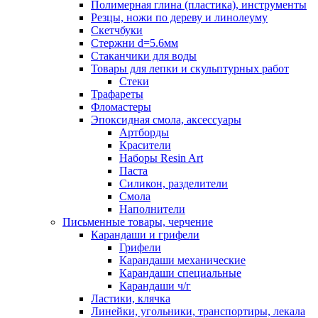
Полимерная глина (пластика), инструменты
Резцы, ножи по дереву и линолеуму
Скетчбуки
Стержни d=5.6мм
Стаканчики для воды
Товары для лепки и скульптурных работ
Стеки
Трафареты
Фломастеры
Эпоксидная смола, аксессуары
Артборды
Красители
Наборы Resin Art
Паста
Силикон, разделители
Смола
Наполнители
Письменные товары, черчение
Карандаши и грифели
Грифели
Карандаши механические
Карандаши специальные
Карандаши ч/г
Ластики, клячка
Линейки, угольники, транспортиры, лекала