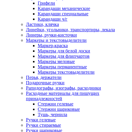
Грифели
Карандаши механические
Карандаши специальные
Карандаши ч/г
Ластики, клячка
Линейки, угольники, транспортиры, лекала
Линеры, ручки-кисточки
Маркеры и текстовыделители
Маркер-краска
Маркеры для белой доски
Маркеры для флипчартов
Маркеры меловые
Маркеры перманентные
Маркеры текстовыделители
Перья, держатели
Подарочные ручки
Рапидографы, изографы, расходники
Расходные материалы для пишущих
принадлежностей
Стержни гелевые
Стержни шариковые
Тушь, чернила
Ручки гелевые
Ручки стираемые
Ручки шариковые