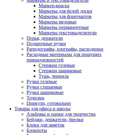
Маркеры и текстовыделители
Маркер-краска
Маркеры для белой доски
Маркеры для флипчартов
Маркеры меловые
Маркеры перманентные
Маркеры текстовыделители
Перья, держатели
Подарочные ручки
Рапидографы, изографы, расходники
Расходные материалы для пишущих
принадлежностей
Стержни гелевые
Стержни шариковые
Тушь, чернила
Ручки гелевые
Ручки стираемые
Ручки шариковые
Точилки
Циркули, готовальни
Товары для офиса и школы
Альбомы и папки для творчества
Бейджи, держатели, брелки
Блоки для заметок
Блокноты