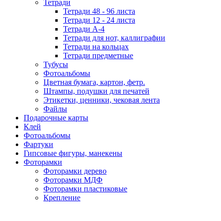
Тетради
Тетради 48 - 96 листа
Тетради 12 - 24 листа
Тетради А-4
Тетради для нот, каллиграфии
Тетради на кольцах
Тетради предметные
Тубусы
Фотоальбомы
Цветная бумага, картон, фетр.
Штампы, подушки для печатей
Этикетки, ценники, чековая лента
Файлы
Подарочные карты
Клей
Фотоальбомы
Фартуки
Гипсовые фигуры, манекены
Фоторамки
Фоторамки дерево
Фоторамки МДФ
Фоторамки пластиковые
Крепление