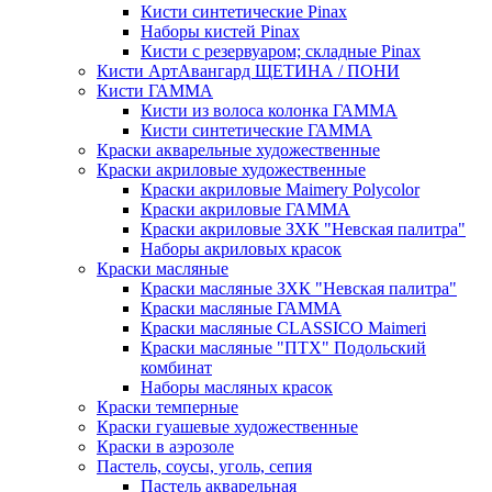
Кисти синтетические Pinax
Наборы кистей Pinax
Кисти с резервуаром; складные Pinax
Кисти АртАвангард ЩЕТИНА / ПОНИ
Кисти ГАММА
Кисти из волоса колонка ГАММА
Кисти синтетические ГАММА
Краски акварельные художественные
Краски акриловые художественные
Краски акриловые Maimery Polycolor
Краски акриловые ГАММА
Краски акриловые ЗХК "Невская палитра"
Наборы акриловых красок
Краски масляные
Краски масляные ЗХК "Невская палитра"
Краски масляные ГАММА
Краски масляные CLASSICO Maimeri
Краски масляные "ПТХ" Подольский
комбинат
Наборы масляных красок
Краски темперные
Краски гуашевые художественные
Краски в аэрозоле
Пастель, соусы, уголь, сепия
Пастель акварельная