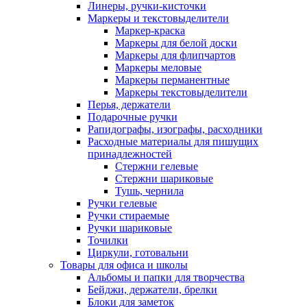
Линеры, ручки-кисточки
Маркеры и текстовыделители
Маркер-краска
Маркеры для белой доски
Маркеры для флипчартов
Маркеры меловые
Маркеры перманентные
Маркеры текстовыделители
Перья, держатели
Подарочные ручки
Рапидографы, изографы, расходники
Расходные материалы для пишущих
принадлежностей
Стержни гелевые
Стержни шариковые
Тушь, чернила
Ручки гелевые
Ручки стираемые
Ручки шариковые
Точилки
Циркули, готовальни
Товары для офиса и школы
Альбомы и папки для творчества
Бейджи, держатели, брелки
Блоки для заметок