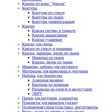
Краски по коже "Декола"
Контуры
Контуры по стеклу
Контуры по ткани
Контуры универсальные
Краски
Краска светящ. в темноте
Краски акварельные
Краски гуашевые
Краски для грима
Краски по стеклу и керамике
Краски, маркеры, батик по ткани
Маркеры по ткани
Краски, батик по ткани
Маркеры, наборы для скетчинга
Материалы для кракелюра и декупажа
Наборы для творчества
Алмазная мозаика
Картины по номерам
Раскраски на одежде и аксессуарах
ЭБРУ
Папки для рисунков, планшетов
Планшеты для маркеров (доски)
Полимерная глина (пластика), инструменты
Резцы, ножи по дереву и линолеуму