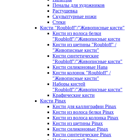
Пеналы для художников
Растушевка
Скульптурные ножи
Стеки
Кисти "Roubloff"/"Живописные кисти"
Кисти из волоса белки
"Roubloff"/"Живописные кисти
Кисти из щетины "Roubloff" /
"Живописные кисти"
Кисти синтетические
"Roubloff"/"Живописные кисти"
Кисти силиконовые Hana
Кисти колонок "Roubloff" /
"Живописные кисти"
Наборы кистей
"Roubloff"/"Живописные кисти"
Крафические кисти
Кисти Pinax
Кисти для каллиграфии Pinax
Кисти из волоса белки Pinax
Кисти из волоса колонка Pinax
Кисти из щетины Pinax
Кисти силиконовые Pinax
Кисти синтетические Pinax