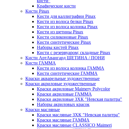
кисти"
Крафические кисти
Кисти Pinax
Кисти для каллиграфии Pinax
Кисти из волоса белки Pinax
Кисти из волоса колонка Pinax
Кисти из щетины Pinax
Кисти силиконовые Pinax
Кисти синтетические Pinax
Наборы кистей Pinax
Кисти с резервуаром; складные Pinax
Кисти АртАвангард ЩЕТИНА / ПОНИ
Кисти ГАММА
Кисти из волоса колонка ГАММА
Кисти синтетические ГАММА
Краски акварельные художественные
Краски акриловые художественные
Краски акриловые Maimery Polycolor
Краски акриловые ГАММА
Краски акриловые ЗХК "Невская палитра"
Наборы акриловых красок
Краски масляные
Краски масляные ЗХК "Невская палитра"
Краски масляные ГАММА
Краски масляные CLASSICO Maimeri