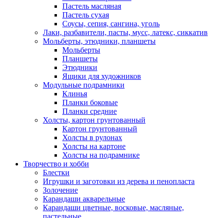
Пастель масляная
Пастель сухая
Соусы, сепия, сангина, уголь
Лаки, разбавители, пасты, мусс, латекс, сиккатив
Мольберты, этюдники, планшеты
Мольберты
Планшеты
Этюдники
Ящики для художников
Модульные подрамники
Клинья
Планки боковые
Планки средние
Холсты, картон грунтованный
Картон грунтованный
Холсты в рулонах
Холсты на картоне
Холсты на подрамнике
Творчество и хобби
Блестки
Игрушки и заготовки из дерева и пенопласта
Золочение
Карандаши акварельные
Карандаши цветные, восковые, масляные,
пастельные