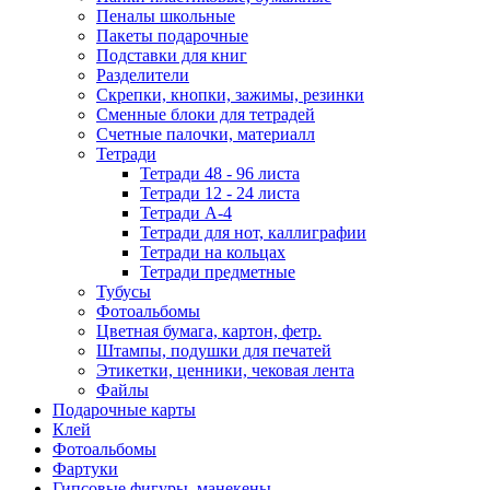
Пеналы школьные
Пакеты подарочные
Подставки для книг
Разделители
Скрепки, кнопки, зажимы, резинки
Сменные блоки для тетрадей
Счетные палочки, материалл
Тетради
Тетради 48 - 96 листа
Тетради 12 - 24 листа
Тетради А-4
Тетради для нот, каллиграфии
Тетради на кольцах
Тетради предметные
Тубусы
Фотоальбомы
Цветная бумага, картон, фетр.
Штампы, подушки для печатей
Этикетки, ценники, чековая лента
Файлы
Подарочные карты
Клей
Фотоальбомы
Фартуки
Гипсовые фигуры, манекены