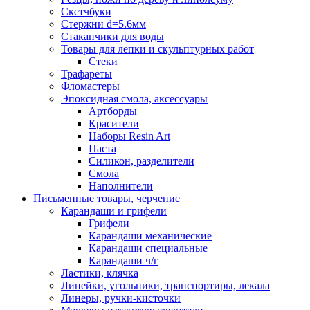
Скетчбуки
Стержни d=5.6мм
Стаканчики для воды
Товары для лепки и скульптурных работ
Стеки
Трафареты
Фломастеры
Эпоксидная смола, аксессуары
Артборды
Красители
Наборы Resin Art
Паста
Силикон, разделители
Смола
Наполнители
Письменные товары, черчение
Карандаши и грифели
Грифели
Карандаши механические
Карандаши специальные
Карандаши ч/г
Ластики, клячка
Линейки, угольники, транспортиры, лекала
Линеры, ручки-кисточки