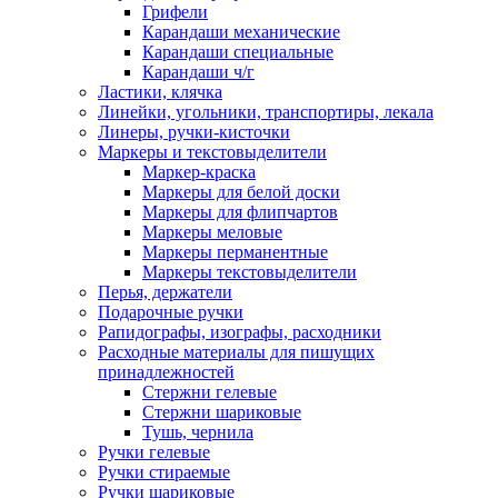
Грифели
Карандаши механические
Карандаши специальные
Карандаши ч/г
Ластики, клячка
Линейки, угольники, транспортиры, лекала
Линеры, ручки-кисточки
Маркеры и текстовыделители
Маркер-краска
Маркеры для белой доски
Маркеры для флипчартов
Маркеры меловые
Маркеры перманентные
Маркеры текстовыделители
Перья, держатели
Подарочные ручки
Рапидографы, изографы, расходники
Расходные материалы для пишущих
принадлежностей
Стержни гелевые
Стержни шариковые
Тушь, чернила
Ручки гелевые
Ручки стираемые
Ручки шариковые