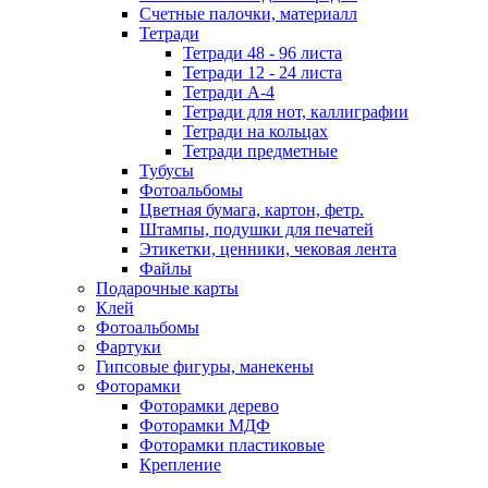
Счетные палочки, материалл
Тетради
Тетради 48 - 96 листа
Тетради 12 - 24 листа
Тетради А-4
Тетради для нот, каллиграфии
Тетради на кольцах
Тетради предметные
Тубусы
Фотоальбомы
Цветная бумага, картон, фетр.
Штампы, подушки для печатей
Этикетки, ценники, чековая лента
Файлы
Подарочные карты
Клей
Фотоальбомы
Фартуки
Гипсовые фигуры, манекены
Фоторамки
Фоторамки дерево
Фоторамки МДФ
Фоторамки пластиковые
Крепление