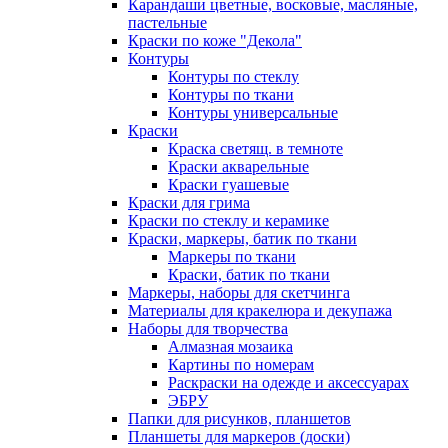
Карандаши цветные, восковые, масляные,
пастельные
Краски по коже "Декола"
Контуры
Контуры по стеклу
Контуры по ткани
Контуры универсальные
Краски
Краска светящ. в темноте
Краски акварельные
Краски гуашевые
Краски для грима
Краски по стеклу и керамике
Краски, маркеры, батик по ткани
Маркеры по ткани
Краски, батик по ткани
Маркеры, наборы для скетчинга
Материалы для кракелюра и декупажа
Наборы для творчества
Алмазная мозаика
Картины по номерам
Раскраски на одежде и аксессуарах
ЭБРУ
Папки для рисунков, планшетов
Планшеты для маркеров (доски)