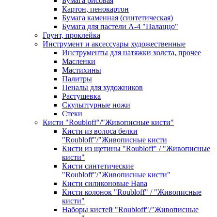
Бумага рисовая
Картон, пенокартон
Бумага каменная (синтетическая)
Бумага для пастели А-4 "Палаццо"
Грунт, проклейка
Инструмент и аксессуары художественные
Инструменты для натяжки холста, прочее
Масленки
Мастихины
Палитры
Пеналы для художников
Растушевка
Скульптурные ножи
Стеки
Кисти "Roubloff"/"Живописные кисти"
Кисти из волоса белки
"Roubloff"/"Живописные кисти
Кисти из щетины "Roubloff" / "Живописные
кисти"
Кисти синтетические
"Roubloff"/"Живописные кисти"
Кисти силиконовые Hana
Кисти колонок "Roubloff" / "Живописные
кисти"
Наборы кистей "Roubloff"/"Живописные