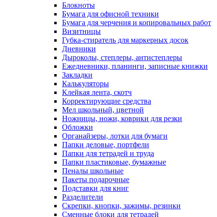
Блокноты
Бумага для офисной техники
Бумага для черчения и копировальных работ
Визитницы
Губка-стиратель для маркерных досок
Дневники
Дыроколы, степлеры, антистеплеры
Ежедневники, планинги, записные книжки
Закладки
Калькуляторы
Клейкая лента, скотч
Корректирующие средства
Мел школьный, цветной
Ножницы, ножи, коврики для резки
Обложки
Органайзеры, лотки для бумаги
Папки деловые, портфели
Папки для тетрадей и труда
Папки пластиковые, бумажные
Пеналы школьные
Пакеты подарочные
Подставки для книг
Разделители
Скрепки, кнопки, зажимы, резинки
Сменные блоки для тетрадей