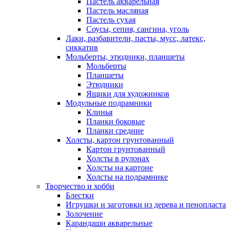
Пастель акварельная
Пастель масляная
Пастель сухая
Соусы, сепия, сангина, уголь
Лаки, разбавители, пасты, мусс, латекс,
сиккатив
Мольберты, этюдники, планшеты
Мольберты
Планшеты
Этюдники
Ящики для художников
Модульные подрамники
Клинья
Планки боковые
Планки средние
Холсты, картон грунтованный
Картон грунтованный
Холсты в рулонах
Холсты на картоне
Холсты на подрамнике
Творчество и хобби
Блестки
Игрушки и заготовки из дерева и пенопласта
Золочение
Карандаши акварельные