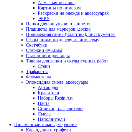
Алмазная мозаика
Картины по номерам
Раскраски на одежде и аксессуарах
ЭБРУ
Папки для рисунков, планшетов
Планшеты для маркеров (доски)
Полимерная глина (пластика), инструменты
Резцы, ножи по дереву и линолеуму
Скетчбуки
Стержни d=5.6мм
Стаканчики для воды
Товары для лепки и скульптурных работ
Стеки
Трафареты
Фломастеры
Эпоксидная смола, аксессуары
Артборды
Красители
Наборы Resin Art
Паста
Силикон, разделители
Смола
Наполнители
Письменные товары, черчение
Карандаши и грифели