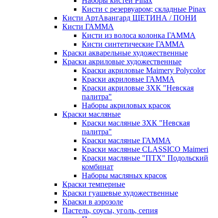
Наборы кистей Pinax
Кисти с резервуаром; складные Pinax
Кисти АртАвангард ЩЕТИНА / ПОНИ
Кисти ГАММА
Кисти из волоса колонка ГАММА
Кисти синтетические ГАММА
Краски акварельные художественные
Краски акриловые художественные
Краски акриловые Maimery Polycolor
Краски акриловые ГАММА
Краски акриловые ЗХК "Невская
палитра"
Наборы акриловых красок
Краски масляные
Краски масляные ЗХК "Невская
палитра"
Краски масляные ГАММА
Краски масляные CLASSICO Maimeri
Краски масляные "ПТХ" Подольский
комбинат
Наборы масляных красок
Краски темперные
Краски гуашевые художественные
Краски в аэрозоле
Пастель, соусы, уголь, сепия