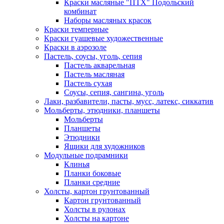
Краски масляные "ПТХ" Подольский
комбинат
Наборы масляных красок
Краски темперные
Краски гуашевые художественные
Краски в аэрозоле
Пастель, соусы, уголь, сепия
Пастель акварельная
Пастель масляная
Пастель сухая
Соусы, сепия, сангина, уголь
Лаки, разбавители, пасты, мусс, латекс, сиккатив
Мольберты, этюдники, планшеты
Мольберты
Планшеты
Этюдники
Ящики для художников
Модульные подрамники
Клинья
Планки боковые
Планки средние
Холсты, картон грунтованный
Картон грунтованный
Холсты в рулонах
Холсты на картоне