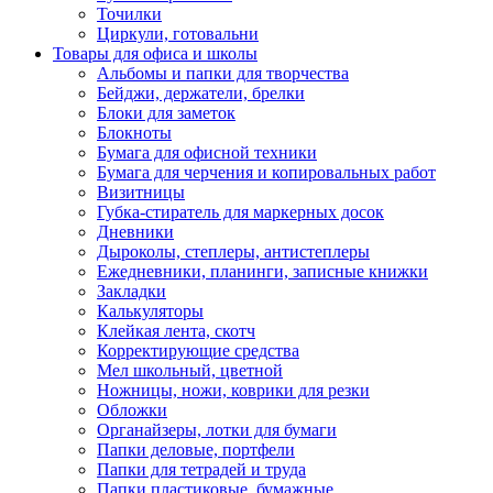
Точилки
Циркули, готовальни
Товары для офиса и школы
Альбомы и папки для творчества
Бейджи, держатели, брелки
Блоки для заметок
Блокноты
Бумага для офисной техники
Бумага для черчения и копировальных работ
Визитницы
Губка-стиратель для маркерных досок
Дневники
Дыроколы, степлеры, антистеплеры
Ежедневники, планинги, записные книжки
Закладки
Калькуляторы
Клейкая лента, скотч
Корректирующие средства
Мел школьный, цветной
Ножницы, ножи, коврики для резки
Обложки
Органайзеры, лотки для бумаги
Папки деловые, портфели
Папки для тетрадей и труда
Папки пластиковые, бумажные