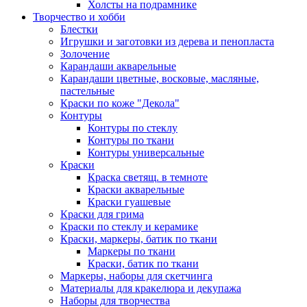
Холсты на подрамнике
Творчество и хобби
Блестки
Игрушки и заготовки из дерева и пенопласта
Золочение
Карандаши акварельные
Карандаши цветные, восковые, масляные,
пастельные
Краски по коже "Декола"
Контуры
Контуры по стеклу
Контуры по ткани
Контуры универсальные
Краски
Краска светящ. в темноте
Краски акварельные
Краски гуашевые
Краски для грима
Краски по стеклу и керамике
Краски, маркеры, батик по ткани
Маркеры по ткани
Краски, батик по ткани
Маркеры, наборы для скетчинга
Материалы для кракелюра и декупажа
Наборы для творчества