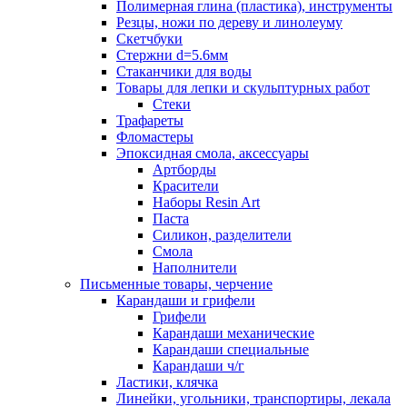
Полимерная глина (пластика), инструменты
Резцы, ножи по дереву и линолеуму
Скетчбуки
Стержни d=5.6мм
Стаканчики для воды
Товары для лепки и скульптурных работ
Стеки
Трафареты
Фломастеры
Эпоксидная смола, аксессуары
Артборды
Красители
Наборы Resin Art
Паста
Силикон, разделители
Смола
Наполнители
Письменные товары, черчение
Карандаши и грифели
Грифели
Карандаши механические
Карандаши специальные
Карандаши ч/г
Ластики, клячка
Линейки, угольники, транспортиры, лекала