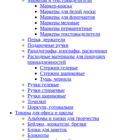
Маркеры и текстовыделители
Маркер-краска
Маркеры для белой доски
Маркеры для флипчартов
Маркеры меловые
Маркеры перманентные
Маркеры текстовыделители
Перья, держатели
Подарочные ручки
Рапидографы, изографы, расходники
Расходные материалы для пишущих
принадлежностей
Стержни гелевые
Стержни шариковые
Тушь, чернила
Ручки гелевые
Ручки стираемые
Ручки шариковые
Точилки
Циркули, готовальни
Товары для офиса и школы
Альбомы и папки для творчества
Бейджи, держатели, брелки
Блоки для заметок
Блокноты