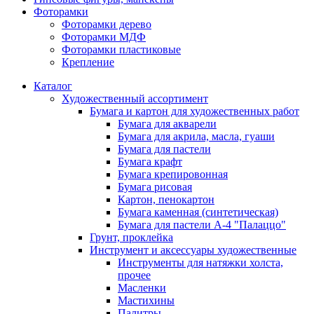
Фоторамки
Фоторамки дерево
Фоторамки МДФ
Фоторамки пластиковые
Крепление
Каталог
Художественный ассортимент
Бумага и картон для художественных работ
Бумага для акварели
Бумага для акрила, масла, гуаши
Бумага для пастели
Бумага крафт
Бумага крепировонная
Бумага рисовая
Картон, пенокартон
Бумага каменная (синтетическая)
Бумага для пастели А-4 "Палаццо"
Грунт, проклейка
Инструмент и аксессуары художественные
Инструменты для натяжки холста,
прочее
Масленки
Мастихины
Палитры