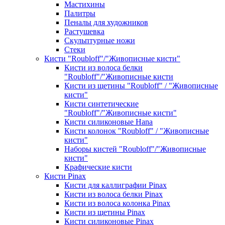
Мастихины
Палитры
Пеналы для художников
Растушевка
Скульптурные ножи
Стеки
Кисти "Roubloff"/"Живописные кисти"
Кисти из волоса белки
"Roubloff"/"Живописные кисти
Кисти из щетины "Roubloff" / "Живописные
кисти"
Кисти синтетические
"Roubloff"/"Живописные кисти"
Кисти силиконовые Hana
Кисти колонок "Roubloff" / "Живописные
кисти"
Наборы кистей "Roubloff"/"Живописные
кисти"
Крафические кисти
Кисти Pinax
Кисти для каллиграфии Pinax
Кисти из волоса белки Pinax
Кисти из волоса колонка Pinax
Кисти из щетины Pinax
Кисти силиконовые Pinax