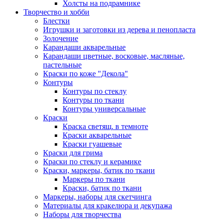
Холсты на подрамнике
Творчество и хобби
Блестки
Игрушки и заготовки из дерева и пенопласта
Золочение
Карандаши акварельные
Карандаши цветные, восковые, масляные,
пастельные
Краски по коже "Декола"
Контуры
Контуры по стеклу
Контуры по ткани
Контуры универсальные
Краски
Краска светящ. в темноте
Краски акварельные
Краски гуашевые
Краски для грима
Краски по стеклу и керамике
Краски, маркеры, батик по ткани
Маркеры по ткани
Краски, батик по ткани
Маркеры, наборы для скетчинга
Материалы для кракелюра и декупажа
Наборы для творчества