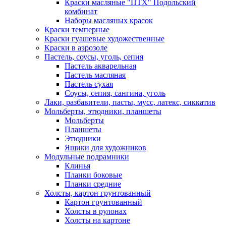
Краски масляные "ПТХ" Подольский
комбинат
Наборы масляных красок
Краски темперные
Краски гуашевые художественные
Краски в аэрозоле
Пастель, соусы, уголь, сепия
Пастель акварельная
Пастель масляная
Пастель сухая
Соусы, сепия, сангина, уголь
Лаки, разбавители, пасты, мусс, латекс, сиккатив
Мольберты, этюдники, планшеты
Мольберты
Планшеты
Этюдники
Ящики для художников
Модульные подрамники
Клинья
Планки боковые
Планки средние
Холсты, картон грунтованный
Картон грунтованный
Холсты в рулонах
Холсты на картоне