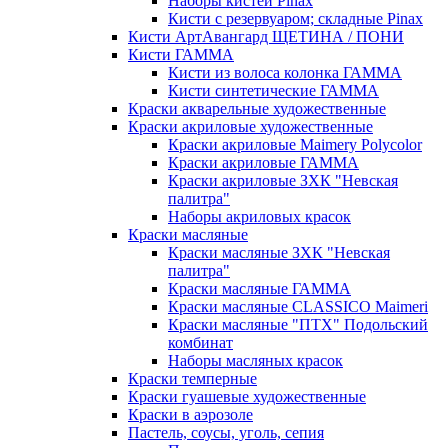
Наборы кистей Pinax
Кисти с резервуаром; складные Pinax
Кисти АртАвангард ЩЕТИНА / ПОНИ
Кисти ГАММА
Кисти из волоса колонка ГАММА
Кисти синтетические ГАММА
Краски акварельные художественные
Краски акриловые художественные
Краски акриловые Maimery Polycolor
Краски акриловые ГАММА
Краски акриловые ЗХК "Невская
палитра"
Наборы акриловых красок
Краски масляные
Краски масляные ЗХК "Невская
палитра"
Краски масляные ГАММА
Краски масляные CLASSICO Maimeri
Краски масляные "ПТХ" Подольский
комбинат
Наборы масляных красок
Краски темперные
Краски гуашевые художественные
Краски в аэрозоле
Пастель, соусы, уголь, сепия