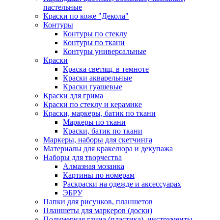
пастельные
Краски по коже "Декола"
Контуры
Контуры по стеклу
Контуры по ткани
Контуры универсальные
Краски
Краска светящ. в темноте
Краски акварельные
Краски гуашевые
Краски для грима
Краски по стеклу и керамике
Краски, маркеры, батик по ткани
Маркеры по ткани
Краски, батик по ткани
Маркеры, наборы для скетчинга
Материалы для кракелюра и декупажа
Наборы для творчества
Алмазная мозаика
Картины по номерам
Раскраски на одежде и аксессуарах
ЭБРУ
Папки для рисунков, планшетов
Планшеты для маркеров (доски)
Полимерная глина (пластика), инструменты