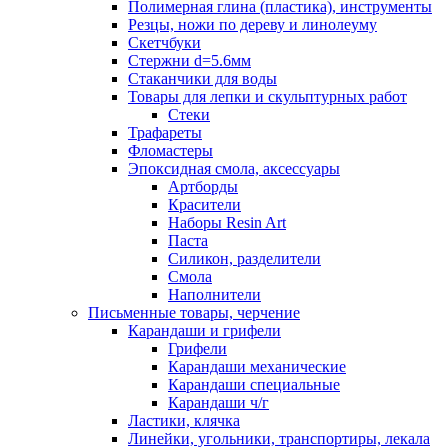
Полимерная глина (пластика), инструменты
Резцы, ножи по дереву и линолеуму
Скетчбуки
Стержни d=5.6мм
Стаканчики для воды
Товары для лепки и скульптурных работ
Стеки
Трафареты
Фломастеры
Эпоксидная смола, аксессуары
Артборды
Красители
Наборы Resin Art
Паста
Силикон, разделители
Смола
Наполнители
Письменные товары, черчение
Карандаши и грифели
Грифели
Карандаши механические
Карандаши специальные
Карандаши ч/г
Ластики, клячка
Линейки, угольники, транспортиры, лекала