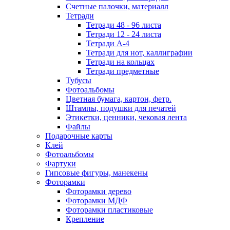
Счетные палочки, материалл
Тетради
Тетради 48 - 96 листа
Тетради 12 - 24 листа
Тетради А-4
Тетради для нот, каллиграфии
Тетради на кольцах
Тетради предметные
Тубусы
Фотоальбомы
Цветная бумага, картон, фетр.
Штампы, подушки для печатей
Этикетки, ценники, чековая лента
Файлы
Подарочные карты
Клей
Фотоальбомы
Фартуки
Гипсовые фигуры, манекены
Фоторамки
Фоторамки дерево
Фоторамки МДФ
Фоторамки пластиковые
Крепление