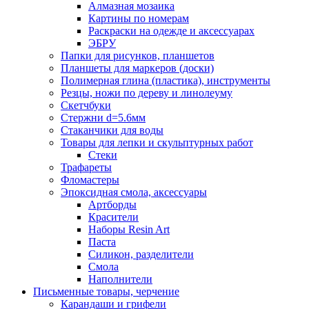
Алмазная мозаика
Картины по номерам
Раскраски на одежде и аксессуарах
ЭБРУ
Папки для рисунков, планшетов
Планшеты для маркеров (доски)
Полимерная глина (пластика), инструменты
Резцы, ножи по дереву и линолеуму
Скетчбуки
Стержни d=5.6мм
Стаканчики для воды
Товары для лепки и скульптурных работ
Стеки
Трафареты
Фломастеры
Эпоксидная смола, аксессуары
Артборды
Красители
Наборы Resin Art
Паста
Силикон, разделители
Смола
Наполнители
Письменные товары, черчение
Карандаши и грифели