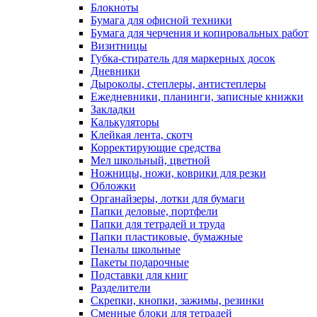
Блокноты
Бумага для офисной техники
Бумага для черчения и копировальных работ
Визитницы
Губка-стиратель для маркерных досок
Дневники
Дыроколы, степлеры, антистеплеры
Ежедневники, планинги, записные книжки
Закладки
Калькуляторы
Клейкая лента, скотч
Корректирующие средства
Мел школьный, цветной
Ножницы, ножи, коврики для резки
Обложки
Органайзеры, лотки для бумаги
Папки деловые, портфели
Папки для тетрадей и труда
Папки пластиковые, бумажные
Пеналы школьные
Пакеты подарочные
Подставки для книг
Разделители
Скрепки, кнопки, зажимы, резинки
Сменные блоки для тетрадей