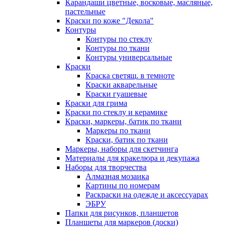
Карандаши цветные, восковые, масляные,
пастельные
Краски по коже "Декола"
Контуры
Контуры по стеклу
Контуры по ткани
Контуры универсальные
Краски
Краска светящ. в темноте
Краски акварельные
Краски гуашевые
Краски для грима
Краски по стеклу и керамике
Краски, маркеры, батик по ткани
Маркеры по ткани
Краски, батик по ткани
Маркеры, наборы для скетчинга
Материалы для кракелюра и декупажа
Наборы для творчества
Алмазная мозаика
Картины по номерам
Раскраски на одежде и аксессуарах
ЭБРУ
Папки для рисунков, планшетов
Планшеты для маркеров (доски)