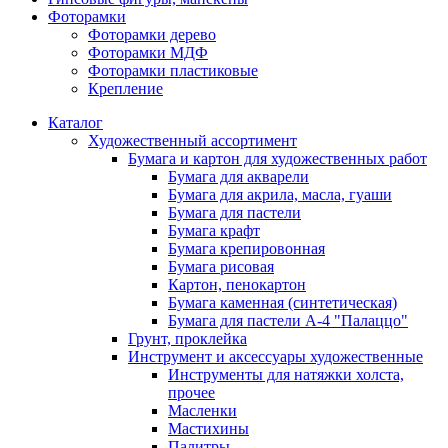
Фоторамки
Фоторамки дерево
Фоторамки МДФ
Фоторамки пластиковые
Крепление
Каталог
Художественный ассортимент
Бумага и картон для художественных работ
Бумага для акварели
Бумага для акрила, масла, гуаши
Бумага для пастели
Бумага крафт
Бумага крепировонная
Бумага рисовая
Картон, пенокартон
Бумага каменная (синтетическая)
Бумага для пастели А-4 "Палаццо"
Грунт, проклейка
Инструмент и аксессуары художественные
Инструменты для натяжки холста,
прочее
Масленки
Мастихины
Палитры