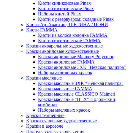
Кисти силиконовые Pinax
Кисти синтетические Pinax
Наборы кистей Pinax
Кисти с резервуаром; складные Pinax
Кисти АртАвангард ЩЕТИНА / ПОНИ
Кисти ГАММА
Кисти из волоса колонка ГАММА
Кисти синтетические ГАММА
Краски акварельные художественные
Краски акриловые художественные
Краски акриловые Maimery Polycolor
Краски акриловые ГАММА
Краски акриловые ЗХК "Невская палитра"
Наборы акриловых красок
Краски масляные
Краски масляные ЗХК "Невская палитра"
Краски масляные ГАММА
Краски масляные CLASSICO Maimeri
Краски масляные "ПТХ" Подольский
комбинат
Наборы масляных красок
Краски темперные
Краски гуашевые художественные
Краски в аэрозоле
Пастель, соусы, уголь, сепия