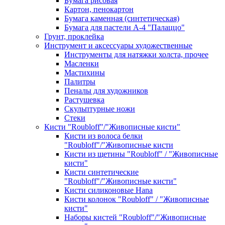
Бумага рисовая
Картон, пенокартон
Бумага каменная (синтетическая)
Бумага для пастели А-4 "Палаццо"
Грунт, проклейка
Инструмент и аксессуары художественные
Инструменты для натяжки холста, прочее
Масленки
Мастихины
Палитры
Пеналы для художников
Растушевка
Скульптурные ножи
Стеки
Кисти "Roubloff"/"Живописные кисти"
Кисти из волоса белки
"Roubloff"/"Живописные кисти
Кисти из щетины "Roubloff" / "Живописные
кисти"
Кисти синтетические
"Roubloff"/"Живописные кисти"
Кисти силиконовые Hana
Кисти колонок "Roubloff" / "Живописные
кисти"
Наборы кистей "Roubloff"/"Живописные