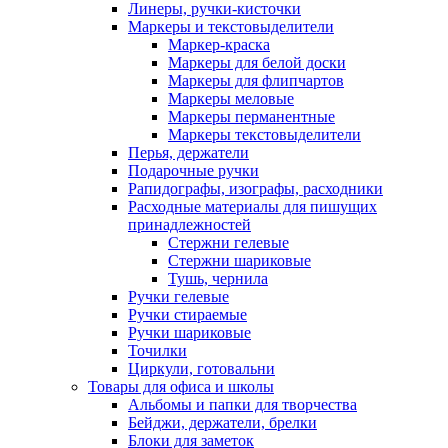
Линеры, ручки-кисточки
Маркеры и текстовыделители
Маркер-краска
Маркеры для белой доски
Маркеры для флипчартов
Маркеры меловые
Маркеры перманентные
Маркеры текстовыделители
Перья, держатели
Подарочные ручки
Рапидографы, изографы, расходники
Расходные материалы для пишущих
принадлежностей
Стержни гелевые
Стержни шариковые
Тушь, чернила
Ручки гелевые
Ручки стираемые
Ручки шариковые
Точилки
Циркули, готовальни
Товары для офиса и школы
Альбомы и папки для творчества
Бейджи, держатели, брелки
Блоки для заметок