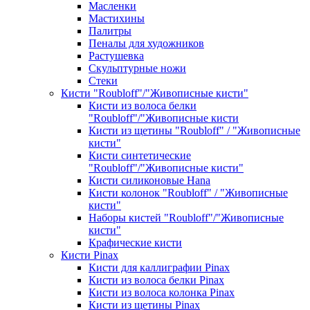
Масленки
Мастихины
Палитры
Пеналы для художников
Растушевка
Скульптурные ножи
Стеки
Кисти "Roubloff"/"Живописные кисти"
Кисти из волоса белки
"Roubloff"/"Живописные кисти
Кисти из щетины "Roubloff" / "Живописные
кисти"
Кисти синтетические
"Roubloff"/"Живописные кисти"
Кисти силиконовые Hana
Кисти колонок "Roubloff" / "Живописные
кисти"
Наборы кистей "Roubloff"/"Живописные
кисти"
Крафические кисти
Кисти Pinax
Кисти для каллиграфии Pinax
Кисти из волоса белки Pinax
Кисти из волоса колонка Pinax
Кисти из щетины Pinax