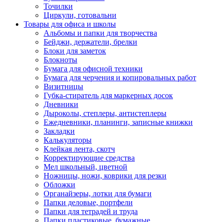
Точилки
Циркули, готовальни
Товары для офиса и школы
Альбомы и папки для творчества
Бейджи, держатели, брелки
Блоки для заметок
Блокноты
Бумага для офисной техники
Бумага для черчения и копировальных работ
Визитницы
Губка-стиратель для маркерных досок
Дневники
Дыроколы, степлеры, антистеплеры
Ежедневники, планинги, записные книжки
Закладки
Калькуляторы
Клейкая лента, скотч
Корректирующие средства
Мел школьный, цветной
Ножницы, ножи, коврики для резки
Обложки
Органайзеры, лотки для бумаги
Папки деловые, портфели
Папки для тетрадей и труда
Папки пластиковые, бумажные