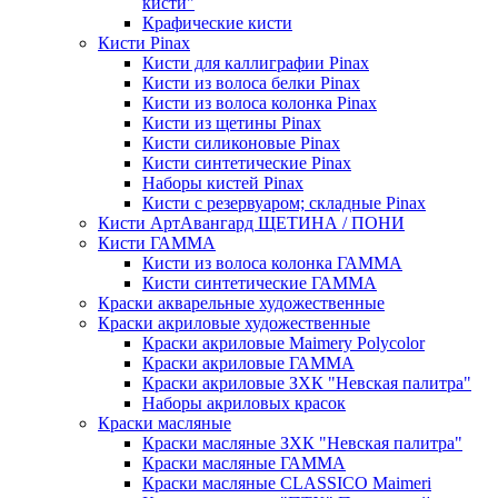
кисти"
Крафические кисти
Кисти Pinax
Кисти для каллиграфии Pinax
Кисти из волоса белки Pinax
Кисти из волоса колонка Pinax
Кисти из щетины Pinax
Кисти силиконовые Pinax
Кисти синтетические Pinax
Наборы кистей Pinax
Кисти с резервуаром; складные Pinax
Кисти АртАвангард ЩЕТИНА / ПОНИ
Кисти ГАММА
Кисти из волоса колонка ГАММА
Кисти синтетические ГАММА
Краски акварельные художественные
Краски акриловые художественные
Краски акриловые Maimery Polycolor
Краски акриловые ГАММА
Краски акриловые ЗХК "Невская палитра"
Наборы акриловых красок
Краски масляные
Краски масляные ЗХК "Невская палитра"
Краски масляные ГАММА
Краски масляные CLASSICO Maimeri