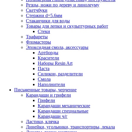
Резцы, ножи по дереву и линолеуму
Скетчбуки
Стержни d=5.6мм
Стаканчики для воды
Товары для лепки и скульптурных работ
Стеки
Трафареты
Фломастеры
Эпоксидная смола, аксессуары
Артборды
Красители
Наборы Resin Art
Паста
Силикон, разделители
Смола
Наполнители
Письменные товары, черчение
Карандаши и грифели
Грифели
Карандаши механические
Карандаши специальные
Карандаши ч/г
Ластики, клячка
Линейки, угольники, транспортиры, лекала