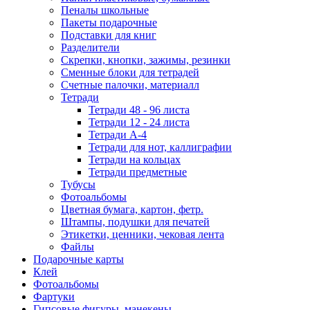
Пеналы школьные
Пакеты подарочные
Подставки для книг
Разделители
Скрепки, кнопки, зажимы, резинки
Сменные блоки для тетрадей
Счетные палочки, материалл
Тетради
Тетради 48 - 96 листа
Тетради 12 - 24 листа
Тетради А-4
Тетради для нот, каллиграфии
Тетради на кольцах
Тетради предметные
Тубусы
Фотоальбомы
Цветная бумага, картон, фетр.
Штампы, подушки для печатей
Этикетки, ценники, чековая лента
Файлы
Подарочные карты
Клей
Фотоальбомы
Фартуки
Гипсовые фигуры, манекены