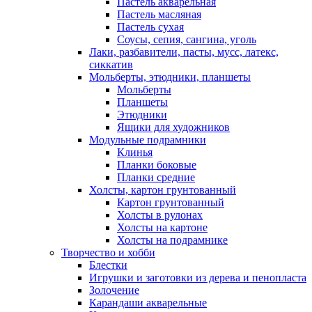
Пастель акварельная
Пастель масляная
Пастель сухая
Соусы, сепия, сангина, уголь
Лаки, разбавители, пасты, мусс, латекс,
сиккатив
Мольберты, этюдники, планшеты
Мольберты
Планшеты
Этюдники
Ящики для художников
Модульные подрамники
Клинья
Планки боковые
Планки средние
Холсты, картон грунтованный
Картон грунтованный
Холсты в рулонах
Холсты на картоне
Холсты на подрамнике
Творчество и хобби
Блестки
Игрушки и заготовки из дерева и пенопласта
Золочение
Карандаши акварельные