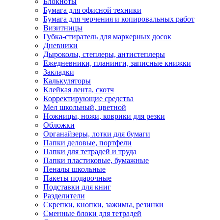
Блокноты
Бумага для офисной техники
Бумага для черчения и копировальных работ
Визитницы
Губка-стиратель для маркерных досок
Дневники
Дыроколы, степлеры, антистеплеры
Ежедневники, планинги, записные книжки
Закладки
Калькуляторы
Клейкая лента, скотч
Корректирующие средства
Мел школьный, цветной
Ножницы, ножи, коврики для резки
Обложки
Органайзеры, лотки для бумаги
Папки деловые, портфели
Папки для тетрадей и труда
Папки пластиковые, бумажные
Пеналы школьные
Пакеты подарочные
Подставки для книг
Разделители
Скрепки, кнопки, зажимы, резинки
Сменные блоки для тетрадей