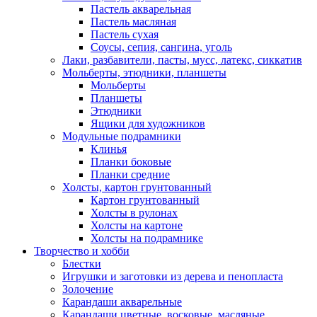
Пастель акварельная
Пастель масляная
Пастель сухая
Соусы, сепия, сангина, уголь
Лаки, разбавители, пасты, мусс, латекс, сиккатив
Мольберты, этюдники, планшеты
Мольберты
Планшеты
Этюдники
Ящики для художников
Модульные подрамники
Клинья
Планки боковые
Планки средние
Холсты, картон грунтованный
Картон грунтованный
Холсты в рулонах
Холсты на картоне
Холсты на подрамнике
Творчество и хобби
Блестки
Игрушки и заготовки из дерева и пенопласта
Золочение
Карандаши акварельные
Карандаши цветные, восковые, масляные,