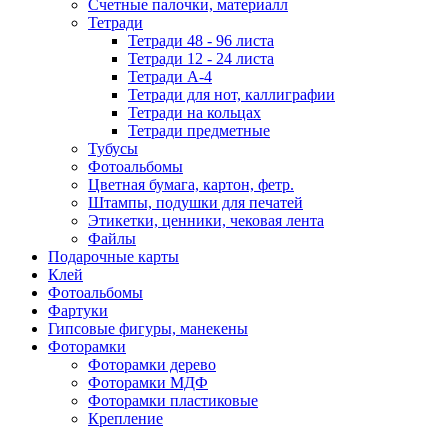
Счетные палочки, материалл
Тетради
Тетради 48 - 96 листа
Тетради 12 - 24 листа
Тетради А-4
Тетради для нот, каллиграфии
Тетради на кольцах
Тетради предметные
Тубусы
Фотоальбомы
Цветная бумага, картон, фетр.
Штампы, подушки для печатей
Этикетки, ценники, чековая лента
Файлы
Подарочные карты
Клей
Фотоальбомы
Фартуки
Гипсовые фигуры, манекены
Фоторамки
Фоторамки дерево
Фоторамки МДФ
Фоторамки пластиковые
Крепление