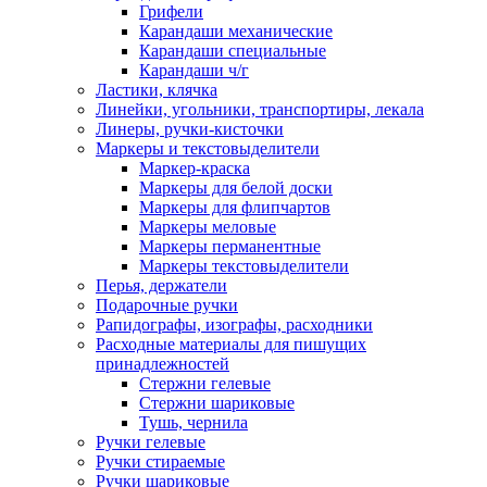
Грифели
Карандаши механические
Карандаши специальные
Карандаши ч/г
Ластики, клячка
Линейки, угольники, транспортиры, лекала
Линеры, ручки-кисточки
Маркеры и текстовыделители
Маркер-краска
Маркеры для белой доски
Маркеры для флипчартов
Маркеры меловые
Маркеры перманентные
Маркеры текстовыделители
Перья, держатели
Подарочные ручки
Рапидографы, изографы, расходники
Расходные материалы для пишущих
принадлежностей
Стержни гелевые
Стержни шариковые
Тушь, чернила
Ручки гелевые
Ручки стираемые
Ручки шариковые