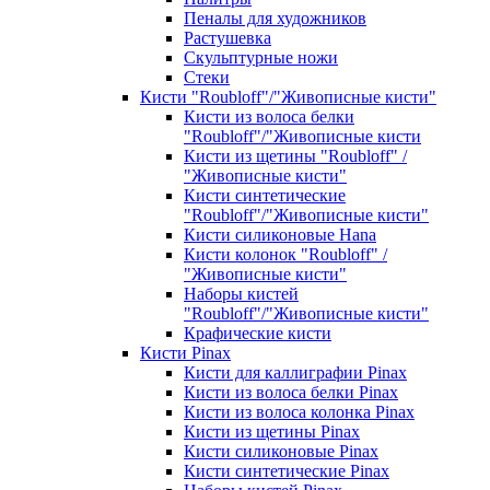
Пеналы для художников
Растушевка
Скульптурные ножи
Стеки
Кисти "Roubloff"/"Живописные кисти"
Кисти из волоса белки
"Roubloff"/"Живописные кисти
Кисти из щетины "Roubloff" /
"Живописные кисти"
Кисти синтетические
"Roubloff"/"Живописные кисти"
Кисти силиконовые Hana
Кисти колонок "Roubloff" /
"Живописные кисти"
Наборы кистей
"Roubloff"/"Живописные кисти"
Крафические кисти
Кисти Pinax
Кисти для каллиграфии Pinax
Кисти из волоса белки Pinax
Кисти из волоса колонка Pinax
Кисти из щетины Pinax
Кисти силиконовые Pinax
Кисти синтетические Pinax