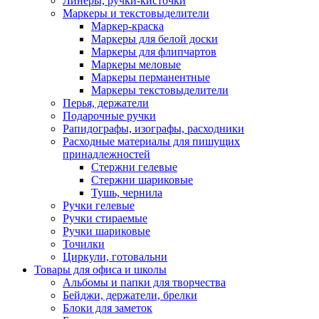
Линеры, ручки-кисточки
Маркеры и текстовыделители
Маркер-краска
Маркеры для белой доски
Маркеры для флипчартов
Маркеры меловые
Маркеры перманентные
Маркеры текстовыделители
Перья, держатели
Подарочные ручки
Рапидографы, изографы, расходники
Расходные материалы для пишущих
принадлежностей
Стержни гелевые
Стержни шариковые
Тушь, чернила
Ручки гелевые
Ручки стираемые
Ручки шариковые
Точилки
Циркули, готовальни
Товары для офиса и школы
Альбомы и папки для творчества
Бейджи, держатели, брелки
Блоки для заметок