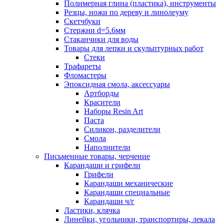
Полимерная глина (пластика), инструменты
Резцы, ножи по дереву и линолеуму
Скетчбуки
Стержни d=5.6мм
Стаканчики для воды
Товары для лепки и скульптурных работ
Стеки
Трафареты
Фломастеры
Эпоксидная смола, аксессуары
Артборды
Красители
Наборы Resin Art
Паста
Силикон, разделители
Смола
Наполнители
Письменные товары, черчение
Карандаши и грифели
Грифели
Карандаши механические
Карандаши специальные
Карандаши ч/г
Ластики, клячка
Линейки, угольники, транспортиры, лекала