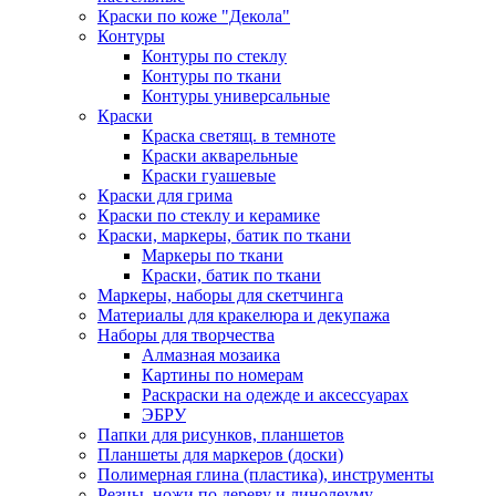
Краски по коже "Декола"
Контуры
Контуры по стеклу
Контуры по ткани
Контуры универсальные
Краски
Краска светящ. в темноте
Краски акварельные
Краски гуашевые
Краски для грима
Краски по стеклу и керамике
Краски, маркеры, батик по ткани
Маркеры по ткани
Краски, батик по ткани
Маркеры, наборы для скетчинга
Материалы для кракелюра и декупажа
Наборы для творчества
Алмазная мозаика
Картины по номерам
Раскраски на одежде и аксессуарах
ЭБРУ
Папки для рисунков, планшетов
Планшеты для маркеров (доски)
Полимерная глина (пластика), инструменты
Резцы, ножи по дереву и линолеуму