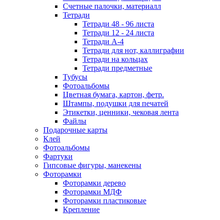
Счетные палочки, материалл
Тетради
Тетради 48 - 96 листа
Тетради 12 - 24 листа
Тетради А-4
Тетради для нот, каллиграфии
Тетради на кольцах
Тетради предметные
Тубусы
Фотоальбомы
Цветная бумага, картон, фетр.
Штампы, подушки для печатей
Этикетки, ценники, чековая лента
Файлы
Подарочные карты
Клей
Фотоальбомы
Фартуки
Гипсовые фигуры, манекены
Фоторамки
Фоторамки дерево
Фоторамки МДФ
Фоторамки пластиковые
Крепление