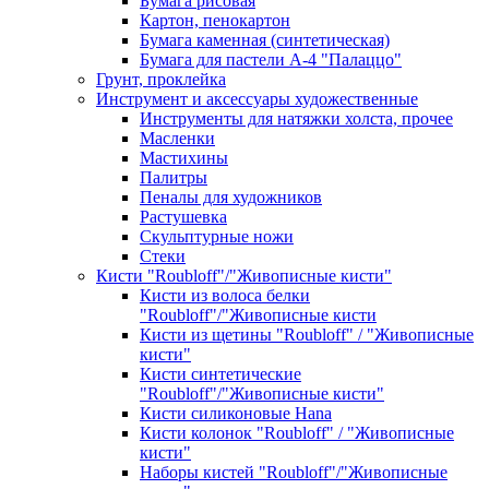
Бумага рисовая
Картон, пенокартон
Бумага каменная (синтетическая)
Бумага для пастели А-4 "Палаццо"
Грунт, проклейка
Инструмент и аксессуары художественные
Инструменты для натяжки холста, прочее
Масленки
Мастихины
Палитры
Пеналы для художников
Растушевка
Скульптурные ножи
Стеки
Кисти "Roubloff"/"Живописные кисти"
Кисти из волоса белки
"Roubloff"/"Живописные кисти
Кисти из щетины "Roubloff" / "Живописные
кисти"
Кисти синтетические
"Roubloff"/"Живописные кисти"
Кисти силиконовые Hana
Кисти колонок "Roubloff" / "Живописные
кисти"
Наборы кистей "Roubloff"/"Живописные