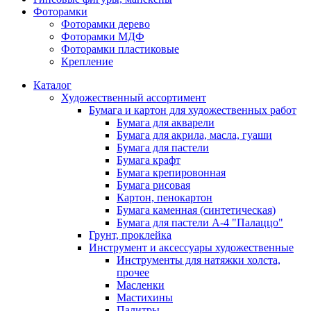
Фоторамки
Фоторамки дерево
Фоторамки МДФ
Фоторамки пластиковые
Крепление
Каталог
Художественный ассортимент
Бумага и картон для художественных работ
Бумага для акварели
Бумага для акрила, масла, гуаши
Бумага для пастели
Бумага крафт
Бумага крепировонная
Бумага рисовая
Картон, пенокартон
Бумага каменная (синтетическая)
Бумага для пастели А-4 "Палаццо"
Грунт, проклейка
Инструмент и аксессуары художественные
Инструменты для натяжки холста,
прочее
Масленки
Мастихины
Палитры