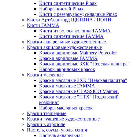
Кисти синтетические Pinax
Наборы кистей Pinax
Кисти с резервуаром; складные Pinax
Кисти АртАвангард ЩЕТИНА / ПОНИ
Кисти ГАММА
Кисти из волоса колонка ГАММА
Кисти синтетические ГАММА
Краски акварельные художественные
Краски акриловые художественные
Краски акриловые Maimery Polycolor
Краски акриловые ГАММА
Краски акриловые ЗХК "Невская палитра"
Наборы акриловых красок
Краски масляные
Краски масляные ЗХК "Невская палитра"
Краски масляные ГАММА
Краски масляные CLASSICO Maimeri
Краски масляные "ПТХ" Подольский
комбинат
Наборы масляных красок
Краски темперные
Краски гуашевые художественные
Краски в аэрозоле
Пастель, соусы, уголь, сепия
Пастель акварельная