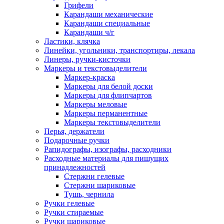
Грифели
Карандаши механические
Карандаши специальные
Карандаши ч/г
Ластики, клячка
Линейки, угольники, транспортиры, лекала
Линеры, ручки-кисточки
Маркеры и текстовыделители
Маркер-краска
Маркеры для белой доски
Маркеры для флипчартов
Маркеры меловые
Маркеры перманентные
Маркеры текстовыделители
Перья, держатели
Подарочные ручки
Рапидографы, изографы, расходники
Расходные материалы для пишущих
принадлежностей
Стержни гелевые
Стержни шариковые
Тушь, чернила
Ручки гелевые
Ручки стираемые
Ручки шариковые