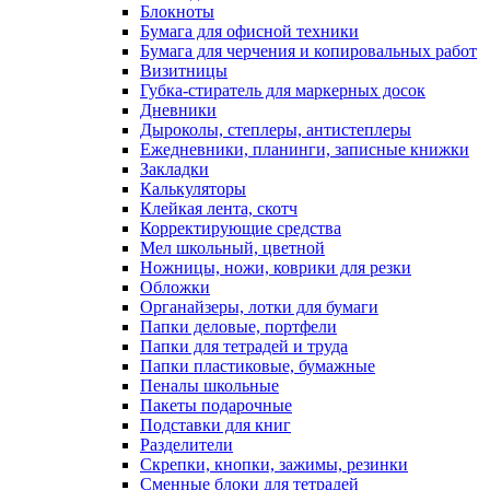
Блокноты
Бумага для офисной техники
Бумага для черчения и копировальных работ
Визитницы
Губка-стиратель для маркерных досок
Дневники
Дыроколы, степлеры, антистеплеры
Ежедневники, планинги, записные книжки
Закладки
Калькуляторы
Клейкая лента, скотч
Корректирующие средства
Мел школьный, цветной
Ножницы, ножи, коврики для резки
Обложки
Органайзеры, лотки для бумаги
Папки деловые, портфели
Папки для тетрадей и труда
Папки пластиковые, бумажные
Пеналы школьные
Пакеты подарочные
Подставки для книг
Разделители
Скрепки, кнопки, зажимы, резинки
Сменные блоки для тетрадей