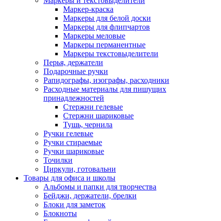
Маркеры и текстовыделители
Маркер-краска
Маркеры для белой доски
Маркеры для флипчартов
Маркеры меловые
Маркеры перманентные
Маркеры текстовыделители
Перья, держатели
Подарочные ручки
Рапидографы, изографы, расходники
Расходные материалы для пишущих
принадлежностей
Стержни гелевые
Стержни шариковые
Тушь, чернила
Ручки гелевые
Ручки стираемые
Ручки шариковые
Точилки
Циркули, готовальни
Товары для офиса и школы
Альбомы и папки для творчества
Бейджи, держатели, брелки
Блоки для заметок
Блокноты