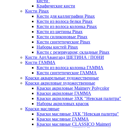
кисти"
Крафические кисти
Кисти Pinax
Кисти для каллиграфии Pinax
Кисти из волоса белки Pinax
Кисти из волоса колонка Pinax
Кисти из щетины Pinax
Кисти силиконовые Pinax
Кисти синтетические Pinax
Наборы кистей Pinax
Кисти с резервуаром; складные Pinax
Кисти АртАвангард ЩЕТИНА / ПОНИ
Кисти ГАММА
Кисти из волоса колонка ГАММА
Кисти синтетические ГАММА
Краски акварельные художественные
Краски акриловые художественные
Краски акриловые Maimery Polycolor
Краски акриловые ГАММА
Краски акриловые ЗХК "Невская палитра"
Наборы акриловых красок
Краски масляные
Краски масляные ЗХК "Невская палитра"
Краски масляные ГАММА
Краски масляные CLASSICO Maimeri