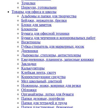
Точилки
Циркули, готовальни
Товары для офиса и школы
Альбомы и папки для творчества
Бейджи, держатели, брелки
Блоки для заметок
Блокноты
Бумага для офисной техники
Бумага для черчения и копировальных работ
Визитницы
Губка-стиратель для маркерных досок
Дневники
Дыроколы, степлеры, антистеплеры
Ежедневники, планинги, записные книжки
Закладки
Калькуляторы
Клейкая лента, скотч
Корректирующие средства
Мел школьный, цветной
Ножницы, ножи, коврики для резки
Обложки
Органайзеры, лотки для бумаги
Папки деловые, портфели
Папки для тетрадей и труда
Папки пластиковые, бумажные