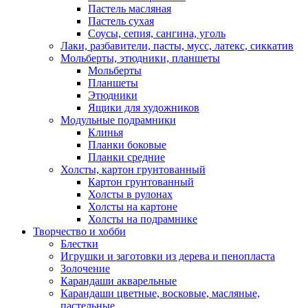
Пастель масляная
Пастель сухая
Соусы, сепия, сангина, уголь
Лаки, разбавители, пасты, мусс, латекс, сиккатив
Мольберты, этюдники, планшеты
Мольберты
Планшеты
Этюдники
Ящики для художников
Модульные подрамники
Клинья
Планки боковые
Планки средние
Холсты, картон грунтованный
Картон грунтованный
Холсты в рулонах
Холсты на картоне
Холсты на подрамнике
Творчество и хобби
Блестки
Игрушки и заготовки из дерева и пенопласта
Золочение
Карандаши акварельные
Карандаши цветные, восковые, масляные,
пастельные