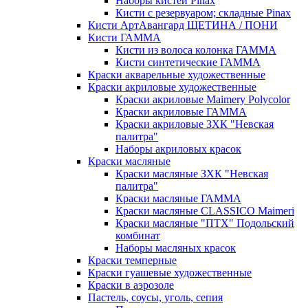
Наборы кистей Pinax
Кисти с резервуаром; складные Pinax
Кисти АртАвангард ЩЕТИНА / ПОНИ
Кисти ГАММА
Кисти из волоса колонка ГАММА
Кисти синтетические ГАММА
Краски акварельные художественные
Краски акриловые художественные
Краски акриловые Maimery Polycolor
Краски акриловые ГАММА
Краски акриловые ЗХК "Невская
палитра"
Наборы акриловых красок
Краски масляные
Краски масляные ЗХК "Невская
палитра"
Краски масляные ГАММА
Краски масляные CLASSICO Maimeri
Краски масляные "ПТХ" Подольский
комбинат
Наборы масляных красок
Краски темперные
Краски гуашевые художественные
Краски в аэрозоле
Пастель, соусы, уголь, сепия