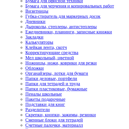
Бумага для офисной техники
Бумага для черчения и копировальных работ
Визитницы
Губка-стиратель для маркерных досок
Дневники
Дыроколы, степлеры, антистеплеры
Ежедневники, планинги, записные книжки
Закладки
Калькуляторы
Клейкая лента, скотч
Корректирующие средства
Мел школьный, цветной
Ножницы, ножи, коврики для резки
Обложки
Органайзеры, лотки для бумаги
Папки деловые, портфели
Папки для тетрадей и труда
Папки пластиковые, бумажные
Пеналы школьные
Пакеты подарочные
Подставки для книг
Разделители
Скрепки, кнопки, зажимы, резинки
Сменные блоки для тетрадей
Счетные палочки, материалл