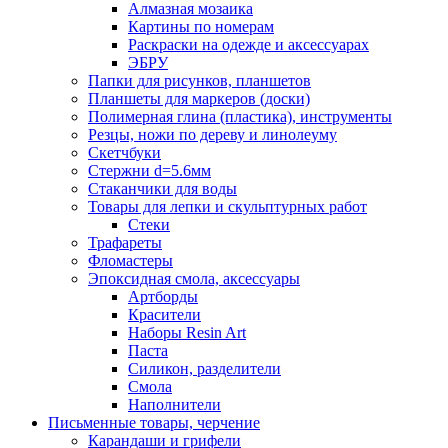
Алмазная мозаика
Картины по номерам
Раскраски на одежде и аксессуарах
ЭБРУ
Папки для рисунков, планшетов
Планшеты для маркеров (доски)
Полимерная глина (пластика), инструменты
Резцы, ножи по дереву и линолеуму
Скетчбуки
Стержни d=5.6мм
Стаканчики для воды
Товары для лепки и скульптурных работ
Стеки
Трафареты
Фломастеры
Эпоксидная смола, аксессуары
Артборды
Красители
Наборы Resin Art
Паста
Силикон, разделители
Смола
Наполнители
Письменные товары, черчение
Карандаши и грифели