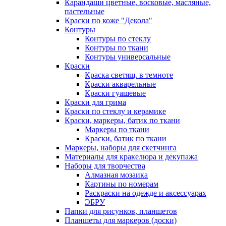
Карандаши цветные, восковые, масляные,
пастельные
Краски по коже "Декола"
Контуры
Контуры по стеклу
Контуры по ткани
Контуры универсальные
Краски
Краска светящ. в темноте
Краски акварельные
Краски гуашевые
Краски для грима
Краски по стеклу и керамике
Краски, маркеры, батик по ткани
Маркеры по ткани
Краски, батик по ткани
Маркеры, наборы для скетчинга
Материалы для кракелюра и декупажа
Наборы для творчества
Алмазная мозаика
Картины по номерам
Раскраски на одежде и аксессуарах
ЭБРУ
Папки для рисунков, планшетов
Планшеты для маркеров (доски)