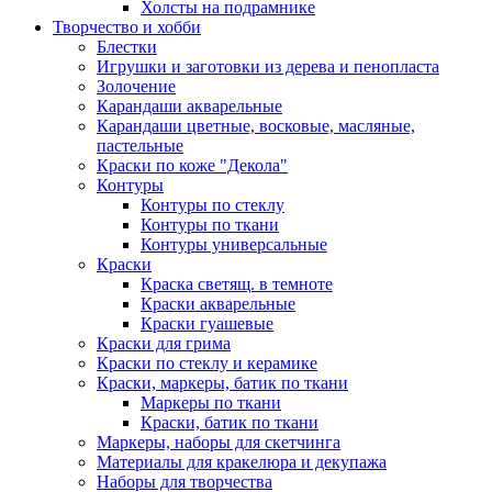
Холсты на подрамнике
Творчество и хобби
Блестки
Игрушки и заготовки из дерева и пенопласта
Золочение
Карандаши акварельные
Карандаши цветные, восковые, масляные,
пастельные
Краски по коже "Декола"
Контуры
Контуры по стеклу
Контуры по ткани
Контуры универсальные
Краски
Краска светящ. в темноте
Краски акварельные
Краски гуашевые
Краски для грима
Краски по стеклу и керамике
Краски, маркеры, батик по ткани
Маркеры по ткани
Краски, батик по ткани
Маркеры, наборы для скетчинга
Материалы для кракелюра и декупажа
Наборы для творчества