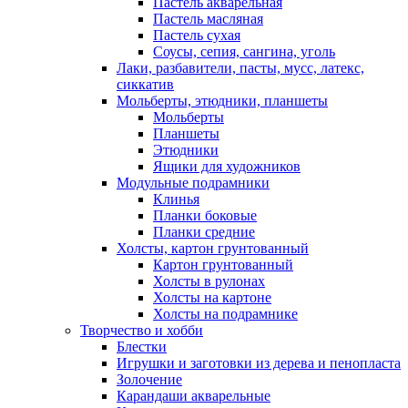
Пастель акварельная
Пастель масляная
Пастель сухая
Соусы, сепия, сангина, уголь
Лаки, разбавители, пасты, мусс, латекс,
сиккатив
Мольберты, этюдники, планшеты
Мольберты
Планшеты
Этюдники
Ящики для художников
Модульные подрамники
Клинья
Планки боковые
Планки средние
Холсты, картон грунтованный
Картон грунтованный
Холсты в рулонах
Холсты на картоне
Холсты на подрамнике
Творчество и хобби
Блестки
Игрушки и заготовки из дерева и пенопласта
Золочение
Карандаши акварельные