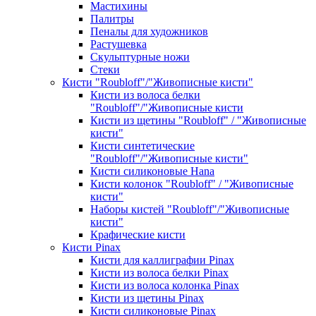
Мастихины
Палитры
Пеналы для художников
Растушевка
Скульптурные ножи
Стеки
Кисти "Roubloff"/"Живописные кисти"
Кисти из волоса белки
"Roubloff"/"Живописные кисти
Кисти из щетины "Roubloff" / "Живописные
кисти"
Кисти синтетические
"Roubloff"/"Живописные кисти"
Кисти силиконовые Hana
Кисти колонок "Roubloff" / "Живописные
кисти"
Наборы кистей "Roubloff"/"Живописные
кисти"
Крафические кисти
Кисти Pinax
Кисти для каллиграфии Pinax
Кисти из волоса белки Pinax
Кисти из волоса колонка Pinax
Кисти из щетины Pinax
Кисти силиконовые Pinax