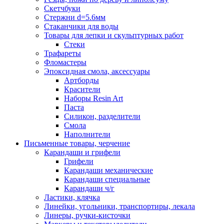
Скетчбуки
Стержни d=5.6мм
Стаканчики для воды
Товары для лепки и скульптурных работ
Стеки
Трафареты
Фломастеры
Эпоксидная смола, аксессуары
Артборды
Красители
Наборы Resin Art
Паста
Силикон, разделители
Смола
Наполнители
Письменные товары, черчение
Карандаши и грифели
Грифели
Карандаши механические
Карандаши специальные
Карандаши ч/г
Ластики, клячка
Линейки, угольники, транспортиры, лекала
Линеры, ручки-кисточки