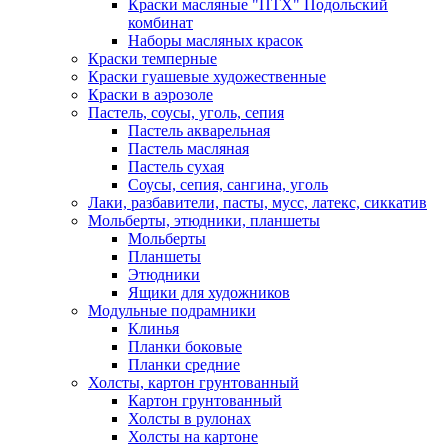
Краски масляные "ПТХ" Подольский
комбинат
Наборы масляных красок
Краски темперные
Краски гуашевые художественные
Краски в аэрозоле
Пастель, соусы, уголь, сепия
Пастель акварельная
Пастель масляная
Пастель сухая
Соусы, сепия, сангина, уголь
Лаки, разбавители, пасты, мусс, латекс, сиккатив
Мольберты, этюдники, планшеты
Мольберты
Планшеты
Этюдники
Ящики для художников
Модульные подрамники
Клинья
Планки боковые
Планки средние
Холсты, картон грунтованный
Картон грунтованный
Холсты в рулонах
Холсты на картоне