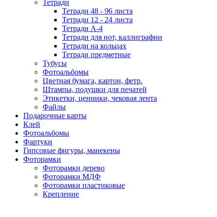
Тетради
Тетради 48 - 96 листа
Тетради 12 - 24 листа
Тетради А-4
Тетради для нот, каллиграфии
Тетради на кольцах
Тетради предметные
Тубусы
Фотоальбомы
Цветная бумага, картон, фетр.
Штампы, подушки для печатей
Этикетки, ценники, чековая лента
Файлы
Подарочные карты
Клей
Фотоальбомы
Фартуки
Гипсовые фигуры, манекены
Фоторамки
Фоторамки дерево
Фоторамки МДФ
Фоторамки пластиковые
Крепление