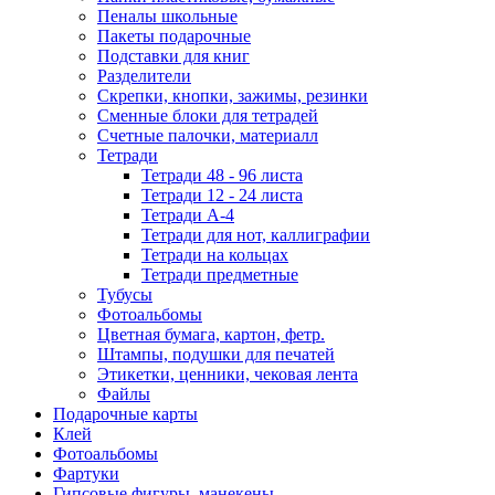
Пеналы школьные
Пакеты подарочные
Подставки для книг
Разделители
Скрепки, кнопки, зажимы, резинки
Сменные блоки для тетрадей
Счетные палочки, материалл
Тетради
Тетради 48 - 96 листа
Тетради 12 - 24 листа
Тетради А-4
Тетради для нот, каллиграфии
Тетради на кольцах
Тетради предметные
Тубусы
Фотоальбомы
Цветная бумага, картон, фетр.
Штампы, подушки для печатей
Этикетки, ценники, чековая лента
Файлы
Подарочные карты
Клей
Фотоальбомы
Фартуки
Гипсовые фигуры, манекены