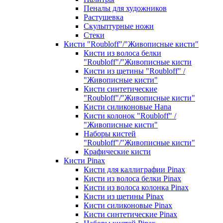
Пеналы для художников
Растушевка
Скульптурные ножи
Стеки
Кисти "Roubloff"/"Живописные кисти"
Кисти из волоса белки
"Roubloff"/"Живописные кисти
Кисти из щетины "Roubloff" /
"Живописные кисти"
Кисти синтетические
"Roubloff"/"Живописные кисти"
Кисти силиконовые Hana
Кисти колонок "Roubloff" /
"Живописные кисти"
Наборы кистей
"Roubloff"/"Живописные кисти"
Крафические кисти
Кисти Pinax
Кисти для каллиграфии Pinax
Кисти из волоса белки Pinax
Кисти из волоса колонка Pinax
Кисти из щетины Pinax
Кисти силиконовые Pinax
Кисти синтетические Pinax