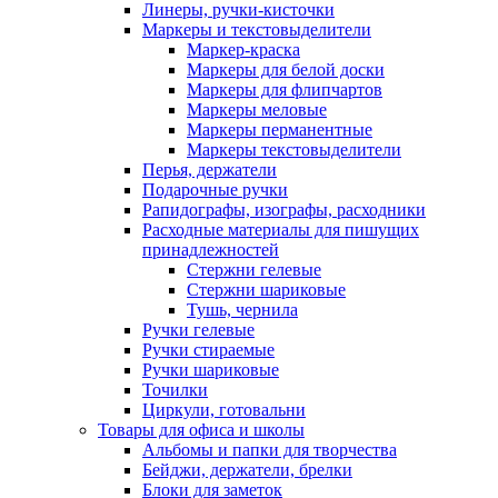
Линеры, ручки-кисточки
Маркеры и текстовыделители
Маркер-краска
Маркеры для белой доски
Маркеры для флипчартов
Маркеры меловые
Маркеры перманентные
Маркеры текстовыделители
Перья, держатели
Подарочные ручки
Рапидографы, изографы, расходники
Расходные материалы для пишущих
принадлежностей
Стержни гелевые
Стержни шариковые
Тушь, чернила
Ручки гелевые
Ручки стираемые
Ручки шариковые
Точилки
Циркули, готовальни
Товары для офиса и школы
Альбомы и папки для творчества
Бейджи, держатели, брелки
Блоки для заметок