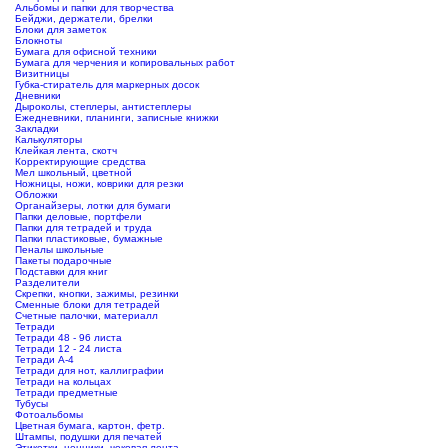
Альбомы и папки для творчества
Бейджи, держатели, брелки
Блоки для заметок
Блокноты
Бумага для офисной техники
Бумага для черчения и копировальных работ
Визитницы
Губка-стиратель для маркерных досок
Дневники
Дыроколы, степлеры, антистеплеры
Ежедневники, планинги, записные книжки
Закладки
Калькуляторы
Клейкая лента, скотч
Корректирующие средства
Мел школьный, цветной
Ножницы, ножи, коврики для резки
Обложки
Органайзеры, лотки для бумаги
Папки деловые, портфели
Папки для тетрадей и труда
Папки пластиковые, бумажные
Пеналы школьные
Пакеты подарочные
Подставки для книг
Разделители
Скрепки, кнопки, зажимы, резинки
Сменные блоки для тетрадей
Счетные палочки, материалл
Тетради
Тетради 48 - 96 листа
Тетради 12 - 24 листа
Тетради А-4
Тетради для нот, каллиграфии
Тетради на кольцах
Тетради предметные
Тубусы
Фотоальбомы
Цветная бумага, картон, фетр.
Штампы, подушки для печатей
Этикетки, ценники, чековая лента