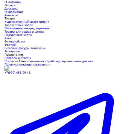
О компании
Оплата
Доставка
Информация
Контакты
Товары
Художественный ассортимент
Творчество и хобби
Письменные товары, черчение
Товары для офиса и школы
Подарочные карты
Клей
Фотоальбомы
Фартуки
Гипсовые фигуры, манекены
Фоторамки
Покупателям
Вопросы и ответы
Согласие Пользователя на обработку персональных данных
Политика конфиденциальности
+7(996) 481-50-41