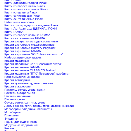
Кисти для каллиграфии Pinax
Кисти из волоса белки Pinax
Кисти из волоса колонка Pinax
Кисти из щетины Pinax
Кисти силиконовые Pinax
Кисти синтетические Pinax
Наборы кистей Pinax
Кисти с резервуаром; складные Pinax
Кисти АртАвангард ЩЕТИНА / ПОНИ
Кисти ГАММА
Кисти из волоса колонка ГАММА
Кисти синтетические ГАММА
Краски акварельные художественные
Краски акриловые художественные
Краски акриловые Maimery Polycolor
Краски акриловые ГАММА
Краски акриловые ЗХК "Невская палитра"
Наборы акриловых красок
Краски масляные
Краски масляные ЗХК "Невская палитра"
Краски масляные ГАММА
Краски масляные CLASSICO Maimeri
Краски масляные "ПТХ" Подольский комбинат
Наборы масляных красок
Краски темперные
Краски гуашевые художественные
Краски в аэрозоле
Пастель, соусы, уголь, сепия
Пастель акварельная
Пастель масляная
Пастель сухая
Соусы, сепия, сангина, уголь
Лаки, разбавители, пасты, мусс, латекс, сиккатив
Мольберты, этюдники, планшеты
Мольберты
Планшеты
Этюдники
Ящики для художников
Модульные подрамники
Клинья