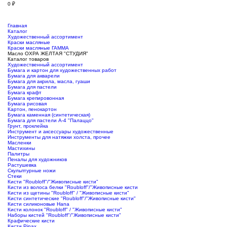
0
₽
Главная
Каталог
Художественный ассортимент
Краски масляные
Краски масляные ГАММА
Масло ОХРА ЖЕЛТАЯ "СТУДИЯ"
Каталог товаров
Художественный ассортимент
Бумага и картон для художественных работ
Бумага для акварели
Бумага для акрила, масла, гуаши
Бумага для пастели
Бумага крафт
Бумага крепировонная
Бумага рисовая
Картон, пенокартон
Бумага каменная (синтетическая)
Бумага для пастели А-4 "Палаццо"
Грунт, проклейка
Инструмент и аксессуары художественные
Инструменты для натяжки холста, прочее
Масленки
Мастихины
Палитры
Пеналы для художников
Растушевка
Скульптурные ножи
Стеки
Кисти "Roubloff"/"Живописные кисти"
Кисти из волоса белки "Roubloff"/"Живописные кисти
Кисти из щетины "Roubloff" / "Живописные кисти"
Кисти синтетические "Roubloff"/"Живописные кисти"
Кисти силиконовые Hana
Кисти колонок "Roubloff" / "Живописные кисти"
Наборы кистей "Roubloff"/"Живописные кисти"
Крафические кисти
Кисти Pinax