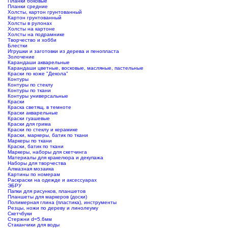
Планки боковые
Планки средние
Холсты, картон грунтованный
Картон грунтованный
Холсты в рулонах
Холсты на картоне
Холсты на подрамнике
Творчество и хобби
Блестки
Игрушки и заготовки из дерева и пенопласта
Золочение
Карандаши акварельные
Карандаши цветные, восковые, масляные, пастельные
Краски по коже "Декола"
Контуры
Контуры по стеклу
Контуры по ткани
Контуры универсальные
Краски
Краска светящ. в темноте
Краски акварельные
Краски гуашевые
Краски для грима
Краски по стеклу и керамике
Краски, маркеры, батик по ткани
Маркеры по ткани
Краски, батик по ткани
Маркеры, наборы для скетчинга
Материалы для кракелюра и декупажа
Наборы для творчества
Алмазная мозаика
Картины по номерам
Раскраски на одежде и аксессуарах
ЭБРУ
Папки для рисунков, планшетов
Планшеты для маркеров (доски)
Полимерная глина (пластика), инструменты
Резцы, ножи по дереву и линолеуму
Скетчбуки
Стержни d=5.6мм
Стаканчики для воды