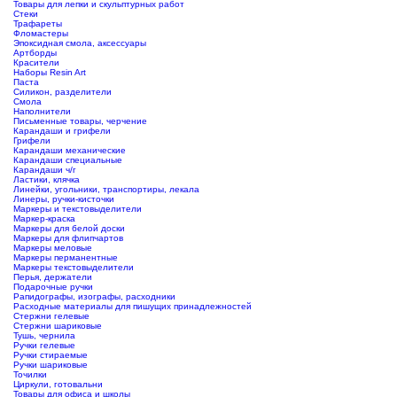
Товары для лепки и скульптурных работ
Стеки
Трафареты
Фломастеры
Эпоксидная смола, аксессуары
Артборды
Красители
Наборы Resin Art
Паста
Силикон, разделители
Смола
Наполнители
Письменные товары, черчение
Карандаши и грифели
Грифели
Карандаши механические
Карандаши специальные
Карандаши ч/г
Ластики, клячка
Линейки, угольники, транспортиры, лекала
Линеры, ручки-кисточки
Маркеры и текстовыделители
Маркер-краска
Маркеры для белой доски
Маркеры для флипчартов
Маркеры меловые
Маркеры перманентные
Маркеры текстовыделители
Перья, держатели
Подарочные ручки
Рапидографы, изографы, расходники
Расходные материалы для пишущих принадлежностей
Стержни гелевые
Стержни шариковые
Тушь, чернила
Ручки гелевые
Ручки стираемые
Ручки шариковые
Точилки
Циркули, готовальни
Товары для офиса и школы