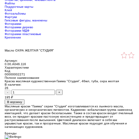
Файлы
Подарочные карты
Клей
Фотоальбомы
Фартуки
Гипсовые фигуры, манекены
Фоторамки
Фоторамки дерево
Фоторамки МДФ
Фоторамки пластиковые
Крепление
Масло ОХРА ЖЕЛТАЯ "СТУДИЯ"
Артикул:
0.00.А046.116
Характеристики
Код
00000002271
Полное наименование
Краска масляная художественная Гамма "Студия", 46мл, туба, охра желтая
В наличии:
26
-
+
195
₽
В корзину
Масляные краски "Гамма" серии "Студия" изготавливаются из льняного масла,
органических и неорганических пигментов. Кадмиево- кобальтовая группа заменена
имитацией, что делает краски безопасными. Также в состав красок входит пчелиный
воск, он придает краскам пастозную консистенцию и предотвращает от
растрескивания после высыхания. Цветовой диапазон включает в себя как
укрывистые краски, так и прозрачные. Масляные краски подходят для обучения и
начинающих художников.
Бренды