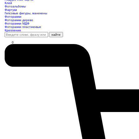
Клей
Фотоальбомы
Фартуки
Гипсовые фигуры, манекены
Фоторамки
Фоторамки дерево
Фоторамки МДФ
Фоторамки пластиковые
Крепление
найти
0