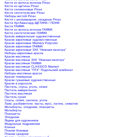
Кисти из волоса колонка Pinax
Кисти из щетины Pinax
Кисти силиконовые Pinax
Кисти синтетические Pinax
Наборы кистей Pinax
Кисти с резервуаром; складные Pinax
Кисти АртАвангард ЩЕТИНА / ПОНИ
Кисти ГАММА
Кисти из волоса колонка ГАММА
Кисти синтетические ГАММА
Краски акварельные художественные
Краски акриловые художественные
Краски акриловые Maimery Polycolor
Краски акриловые ГАММА
Краски акриловые ЗХК "Невская палитра"
Наборы акриловых красок
Краски масляные
Краски масляные ЗХК "Невская палитра"
Краски масляные ГАММА
Краски масляные CLASSICO Maimeri
Краски масляные "ПТХ" Подольский комбинат
Наборы масляных красок
Краски темперные
Краски гуашевые художественные
Краски в аэрозоле
Пастель, соусы, уголь, сепия
Пастель акварельная
Пастель масляная
Пастель сухая
Соусы, сепия, сангина, уголь
Лаки, разбавители, пасты, мусс, латекс, сиккатив
Мольберты, этюдники, планшеты
Мольберты
Планшеты
Этюдники
Ящики для художников
Модульные подрамники
Клинья
Планки боковые
Планки средние