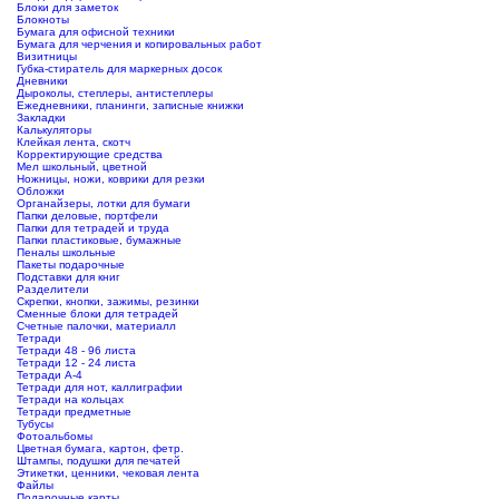
Блоки для заметок
Блокноты
Бумага для офисной техники
Бумага для черчения и копировальных работ
Визитницы
Губка-стиратель для маркерных досок
Дневники
Дыроколы, степлеры, антистеплеры
Ежедневники, планинги, записные книжки
Закладки
Калькуляторы
Клейкая лента, скотч
Корректирующие средства
Мел школьный, цветной
Ножницы, ножи, коврики для резки
Обложки
Органайзеры, лотки для бумаги
Папки деловые, портфели
Папки для тетрадей и труда
Папки пластиковые, бумажные
Пеналы школьные
Пакеты подарочные
Подставки для книг
Разделители
Скрепки, кнопки, зажимы, резинки
Сменные блоки для тетрадей
Счетные палочки, материалл
Тетради
Тетради 48 - 96 листа
Тетради 12 - 24 листа
Тетради А-4
Тетради для нот, каллиграфии
Тетради на кольцах
Тетради предметные
Тубусы
Фотоальбомы
Цветная бумага, картон, фетр.
Штампы, подушки для печатей
Этикетки, ценники, чековая лента
Файлы
Подарочные карты