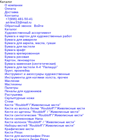
Каталог
О компании
Оплата
Доставка
Контакты
+7(996) 481-50-41
art-line33@mail.ru
Обратный звонок
Войти
Каталог
Художественный ассортимент
Бумага и картон для художественных работ
Бумага для акварели
Бумага для акрила, масла, гуаши
Бумага для пастели
Бумага крафт
Бумага крепировонная
Бумага рисовая
Картон, пенокартон
Бумага каменная (синтетическая)
Бумага для пастели А-4 "Палаццо"
Грунт, проклейка
Инструмент и аксессуары художественные
Инструменты для натяжки холста, прочее
Масленки
Мастихины
Палитры
Пеналы для художников
Растушевка
Скульптурные ножи
Стеки
Кисти "Roubloff"/"Живописные кисти"
Кисти из волоса белки "Roubloff"/"Живописные кисти
Кисти из щетины "Roubloff" / "Живописные кисти"
Кисти синтетические "Roubloff"/"Живописные кисти"
Кисти силиконовые Hana
Кисти колонок "Roubloff" / "Живописные кисти"
Наборы кистей "Roubloff"/"Живописные кисти"
Крафические кисти
Кисти Pinax
Кисти для каллиграфии Pinax
Кисти из волоса белки Pinax