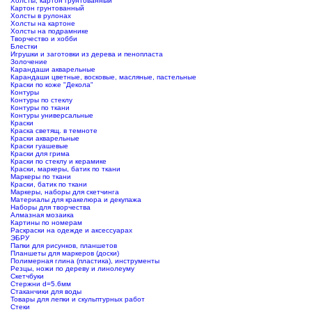
Холсты, картон грунтованный
Картон грунтованный
Холсты в рулонах
Холсты на картоне
Холсты на подрамнике
Творчество и хобби
Блестки
Игрушки и заготовки из дерева и пенопласта
Золочение
Карандаши акварельные
Карандаши цветные, восковые, масляные, пастельные
Краски по коже "Декола"
Контуры
Контуры по стеклу
Контуры по ткани
Контуры универсальные
Краски
Краска светящ. в темноте
Краски акварельные
Краски гуашевые
Краски для грима
Краски по стеклу и керамике
Краски, маркеры, батик по ткани
Маркеры по ткани
Краски, батик по ткани
Маркеры, наборы для скетчинга
Материалы для кракелюра и декупажа
Наборы для творчества
Алмазная мозаика
Картины по номерам
Раскраски на одежде и аксессуарах
ЭБРУ
Папки для рисунков, планшетов
Планшеты для маркеров (доски)
Полимерная глина (пластика), инструменты
Резцы, ножи по дереву и линолеуму
Скетчбуки
Стержни d=5.6мм
Стаканчики для воды
Товары для лепки и скульптурных работ
Стеки