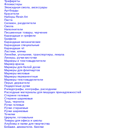
Трафареты
Фломастеры
Эпоксидная смола, аксессуары
Артборды
Красители
Наборы Resin Art
Паста
Силикон, разделители
Смола
Наполнители
Письменные товары, черчение
Карандаши и грифели
Грифели
Карандаши механические
Карандаши специальные
Карандаши ч/г
Ластики, клячка
Линейки, угольники, транспортиры, лекала
Линеры, ручки-кисточки
Маркеры и текстовыделители
Маркер-краска
Маркеры для белой доски
Маркеры для флипчартов
Маркеры меловые
Маркеры перманентные
Маркеры текстовыделители
Перья, держатели
Подарочные ручки
Рапидографы, изографы, расходники
Расходные материалы для пишущих принадлежностей
Стержни гелевые
Стержни шариковые
Тушь, чернила
Ручки гелевые
Ручки стираемые
Ручки шариковые
Точилки
Циркули, готовальни
Товары для офиса и школы
Альбомы и папки для творчества
Бейджи, держатели, брелки