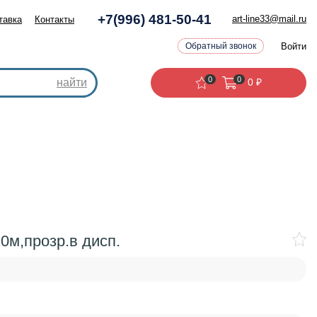
+7(996) 481-50-41
art-line33@mail.ru
тавка
Контакты
Войти
Обратный звонок
0
0
найти
0
₽
0м,прозр.в дисп.