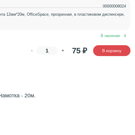
00000008024
нта 12мм*20м, OfficeSpace, прозрачная, в пластиковом диспенсере,
В наличии:
4
75
₽
-
+
В корзину
амотка - 20м.