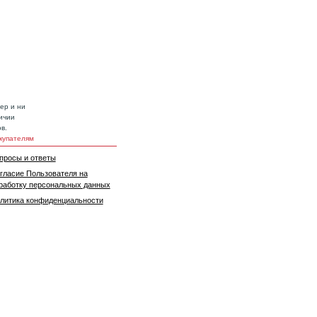
ер и ни
ичии
в.
купателям
просы и ответы
гласие Пользователя на
работку персональных данных
литика конфиденциальности