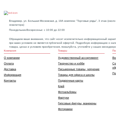
Владимир, ул. Большая Московская, д. 19А комплекс "Торговые ряды", 3 этаж (около
эскалатора)
Понедельник-Воскресенье: с 10:00 до 22:00
Обращаем ваше внимание, что сайт носит исключительно информационный характ
при каких условиях не является публичной офертой. Подробную информацию о нал
товара, ценах и условиях приобретения, пожалуйста, уточняйте у наших менеджеро
Компания
Товары
По
О компании
Художественный ассортимент
Во
Оплата
Творчество и хобби
Со
об
Доставка
Письменные товары, черчение
По
Информация
Товары для офиса и школы
Контакты
Подарочные карты
Клей
Фотоальбомы
Фартуки
Гипсовые фигуры, манекены
Фоторамки