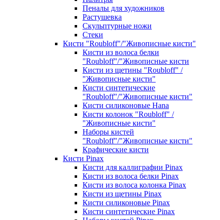
Пеналы для художников
Растушевка
Скульптурные ножи
Стеки
Кисти "Roubloff"/"Живописные кисти"
Кисти из волоса белки
"Roubloff"/"Живописные кисти
Кисти из щетины "Roubloff" /
"Живописные кисти"
Кисти синтетические
"Roubloff"/"Живописные кисти"
Кисти силиконовые Hana
Кисти колонок "Roubloff" /
"Живописные кисти"
Наборы кистей
"Roubloff"/"Живописные кисти"
Крафические кисти
Кисти Pinax
Кисти для каллиграфии Pinax
Кисти из волоса белки Pinax
Кисти из волоса колонка Pinax
Кисти из щетины Pinax
Кисти силиконовые Pinax
Кисти синтетические Pinax