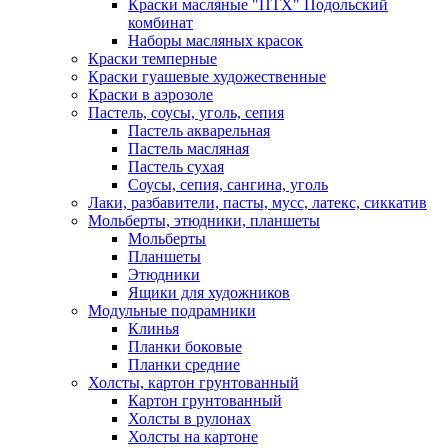
Краски масляные "ПТХ" Подольский
комбинат
Наборы масляных красок
Краски темперные
Краски гуашевые художественные
Краски в аэрозоле
Пастель, соусы, уголь, сепия
Пастель акварельная
Пастель масляная
Пастель сухая
Соусы, сепия, сангина, уголь
Лаки, разбавители, пасты, мусс, латекс, сиккатив
Мольберты, этюдники, планшеты
Мольберты
Планшеты
Этюдники
Ящики для художников
Модульные подрамники
Клинья
Планки боковые
Планки средние
Холсты, картон грунтованный
Картон грунтованный
Холсты в рулонах
Холсты на картоне