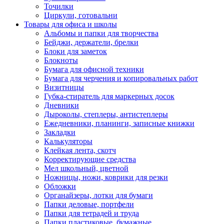
Точилки
Циркули, готовальни
Товары для офиса и школы
Альбомы и папки для творчества
Бейджи, держатели, брелки
Блоки для заметок
Блокноты
Бумага для офисной техники
Бумага для черчения и копировальных работ
Визитницы
Губка-стиратель для маркерных досок
Дневники
Дыроколы, степлеры, антистеплеры
Ежедневники, планинги, записные книжки
Закладки
Калькуляторы
Клейкая лента, скотч
Корректирующие средства
Мел школьный, цветной
Ножницы, ножи, коврики для резки
Обложки
Органайзеры, лотки для бумаги
Папки деловые, портфели
Папки для тетрадей и труда
Папки пластиковые, бумажные