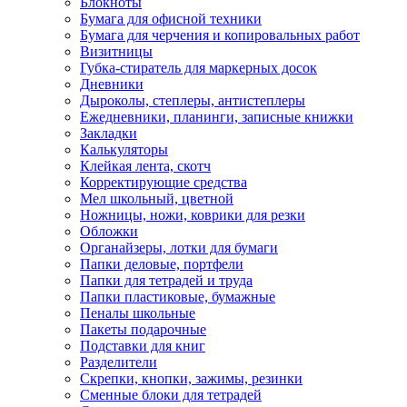
Блокноты
Бумага для офисной техники
Бумага для черчения и копировальных работ
Визитницы
Губка-стиратель для маркерных досок
Дневники
Дыроколы, степлеры, антистеплеры
Ежедневники, планинги, записные книжки
Закладки
Калькуляторы
Клейкая лента, скотч
Корректирующие средства
Мел школьный, цветной
Ножницы, ножи, коврики для резки
Обложки
Органайзеры, лотки для бумаги
Папки деловые, портфели
Папки для тетрадей и труда
Папки пластиковые, бумажные
Пеналы школьные
Пакеты подарочные
Подставки для книг
Разделители
Скрепки, кнопки, зажимы, резинки
Сменные блоки для тетрадей