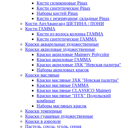
Кисти силиконовые Pinax
Кисти синтетические Pinax
Наборы кистей Pinax
Кисти с резервуаром; складные Pinax
Кисти АртАвангард ЩЕТИНА / ПОНИ
Кисти ГАММА
Кисти из волоса колонка ГАММА
Кисти синтетические ГАММА
Краски акварельные художественные
Краски акриловые художественные
Краски акриловые Maimery Polycolor
Краски акриловые ГАММА
Краски акриловые ЗХК "Невская палитра"
Наборы акриловых красок
Краски масляные
Краски масляные ЗХК "Невская палитра"
Краски масляные ГАММА
Краски масляные CLASSICO Maimeri
Краски масляные "ПТХ" Подольский
комбинат
Наборы масляных красок
Краски темперные
Краски гуашевые художественные
Краски в аэрозоле
Пастель, соусы, уголь, сепия