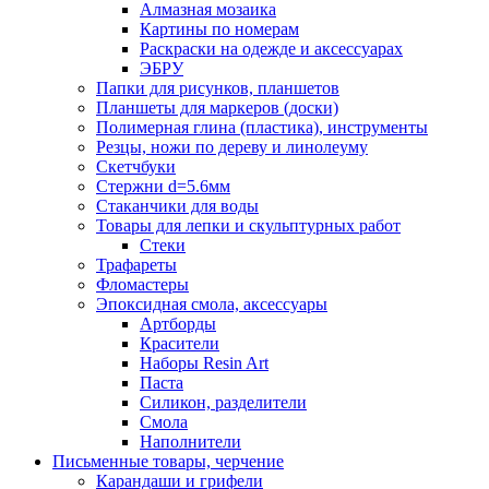
Алмазная мозаика
Картины по номерам
Раскраски на одежде и аксессуарах
ЭБРУ
Папки для рисунков, планшетов
Планшеты для маркеров (доски)
Полимерная глина (пластика), инструменты
Резцы, ножи по дереву и линолеуму
Скетчбуки
Стержни d=5.6мм
Стаканчики для воды
Товары для лепки и скульптурных работ
Стеки
Трафареты
Фломастеры
Эпоксидная смола, аксессуары
Артборды
Красители
Наборы Resin Art
Паста
Силикон, разделители
Смола
Наполнители
Письменные товары, черчение
Карандаши и грифели