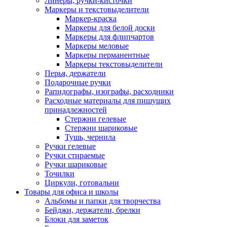
Линеры, ручки-кисточки
Маркеры и текстовыделители
Маркер-краска
Маркеры для белой доски
Маркеры для флипчартов
Маркеры меловые
Маркеры перманентные
Маркеры текстовыделители
Перья, держатели
Подарочные ручки
Рапидографы, изографы, расходники
Расходные материалы для пишущих
принадлежностей
Стержни гелевые
Стержни шариковые
Тушь, чернила
Ручки гелевые
Ручки стираемые
Ручки шариковые
Точилки
Циркули, готовальни
Товары для офиса и школы
Альбомы и папки для творчества
Бейджи, держатели, брелки
Блоки для заметок