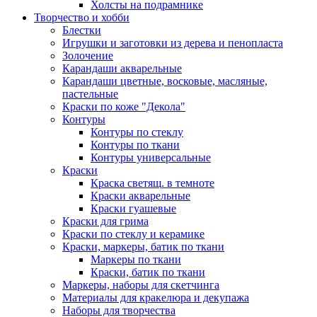
Холсты на подрамнике
Творчество и хобби
Блестки
Игрушки и заготовки из дерева и пенопласта
Золочение
Карандаши акварельные
Карандаши цветные, восковые, масляные,
пастельные
Краски по коже "Декола"
Контуры
Контуры по стеклу
Контуры по ткани
Контуры универсальные
Краски
Краска светящ. в темноте
Краски акварельные
Краски гуашевые
Краски для грима
Краски по стеклу и керамике
Краски, маркеры, батик по ткани
Маркеры по ткани
Краски, батик по ткани
Маркеры, наборы для скетчинга
Материалы для кракелюра и декупажа
Наборы для творчества