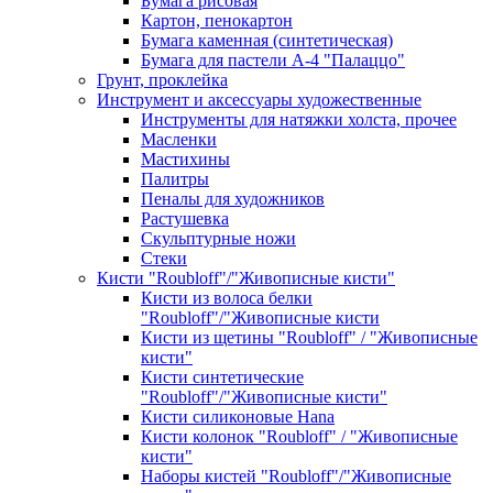
Бумага рисовая
Картон, пенокартон
Бумага каменная (синтетическая)
Бумага для пастели А-4 "Палаццо"
Грунт, проклейка
Инструмент и аксессуары художественные
Инструменты для натяжки холста, прочее
Масленки
Мастихины
Палитры
Пеналы для художников
Растушевка
Скульптурные ножи
Стеки
Кисти "Roubloff"/"Живописные кисти"
Кисти из волоса белки
"Roubloff"/"Живописные кисти
Кисти из щетины "Roubloff" / "Живописные
кисти"
Кисти синтетические
"Roubloff"/"Живописные кисти"
Кисти силиконовые Hana
Кисти колонок "Roubloff" / "Живописные
кисти"
Наборы кистей "Roubloff"/"Живописные