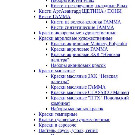
Наборы кистей Pinax
Кисти с резервуаром; складные Pinax
Кисти АртАвангард ЩЕТИНА / ПОНИ
Кисти ГАММА
Кисти из волоса колонка ГАММА
Кисти синтетические ГАММА
Краски акварельные художественные
Краски акриловые художественные
Краски акриловые Maimery Polycolor
Краски акриловые ГАММА
Краски акриловые ЗХК "Невская
палитра"
Наборы акриловых красок
Краски масляные
Краски масляные ЗХК "Невская
палитра"
Краски масляные ГАММА
Краски масляные CLASSICO Maimeri
Краски масляные "ПТХ" Подольский
комбинат
Наборы масляных красок
Краски темперные
Краски гуашевые художественные
Краски в аэрозоле
Пастель, соусы, уголь, сепия