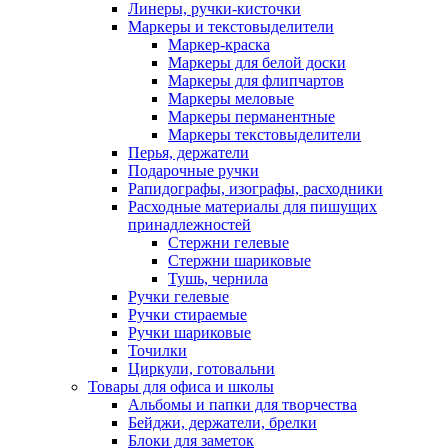
Линеры, ручки-кисточки
Маркеры и текстовыделители
Маркер-краска
Маркеры для белой доски
Маркеры для флипчартов
Маркеры меловые
Маркеры перманентные
Маркеры текстовыделители
Перья, держатели
Подарочные ручки
Рапидографы, изографы, расходники
Расходные материалы для пишущих
принадлежностей
Стержни гелевые
Стержни шариковые
Тушь, чернила
Ручки гелевые
Ручки стираемые
Ручки шариковые
Точилки
Циркули, готовальни
Товары для офиса и школы
Альбомы и папки для творчества
Бейджи, держатели, брелки
Блоки для заметок