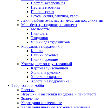
Пастель акварельная
Пастель масляная
Пастель сухая
Соусы, сепия, сангина, уголь
Лаки, разбавители, пасты, мусс, латекс, сиккатив
Мольберты, этюдники, планшеты
Мольберты
Планшеты
Этюдники
Ящики для художников
Модульные подрамники
Клинья
Планки боковые
Планки средние
Холсты, картон грунтованный
Картон грунтованный
Холсты в рулонах
Холсты на картоне
Холсты на подрамнике
Творчество и хобби
Блестки
Игрушки и заготовки из дерева и пенопласта
Золочение
Карандаши акварельные
Карандаши цветные, восковые, масляные,