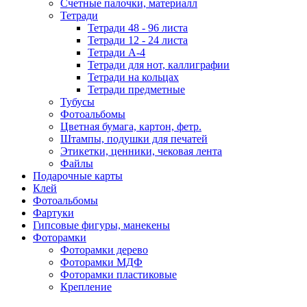
Счетные палочки, материалл
Тетради
Тетради 48 - 96 листа
Тетради 12 - 24 листа
Тетради А-4
Тетради для нот, каллиграфии
Тетради на кольцах
Тетради предметные
Тубусы
Фотоальбомы
Цветная бумага, картон, фетр.
Штампы, подушки для печатей
Этикетки, ценники, чековая лента
Файлы
Подарочные карты
Клей
Фотоальбомы
Фартуки
Гипсовые фигуры, манекены
Фоторамки
Фоторамки дерево
Фоторамки МДФ
Фоторамки пластиковые
Крепление