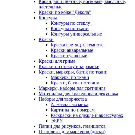
Карандаши цветные, восковые, масляные,
пастельные
Краски по коже "Декола"
Контуры
Контуры по стеклу
Контуры по ткани
Контуры универсальные
Краски
Краска светящ. в темноте
Краски акварельные
Краски гуашевые
Краски для грима
Краски по стеклу и керамике
Краски, маркеры, батик по ткани
Маркеры по ткани
Краски, батик по ткани
Маркеры, наборы для скетчинга
Материалы для кракелюра и декупажа
Наборы для творчества
Алмазная мозаика
Картины по номерам
Раскраски на одежде и аксессуарах
ЭБРУ
Папки для рисунков, планшетов
Планшеты для маркеров (доски)