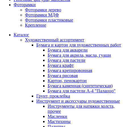
Фоторамки
Фоторамки дерево
Фоторамки МДФ
Фоторамки пластиковые
Крепление
Каталог
Художественный ассортимент
Бумага и картон для художественных работ
Бумага для акварели
Бумага для акрила, масла, гуаши
Бумага для пастели
Бумага крафт
Бумага крепировонная
Бумага рисовая
Картон, пенокартон
Бумага каменная (синтетическая)
Бумага для пастели А-4 "Палаццо"
Грунт, проклейка
Инструмент и аксессуары художественные
Инструменты для натяжки холста,
прочее
Масленки
Мастихины
Палитры