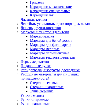
Грифели
Карандаши механические
Карандаши специальные
Карандаши ч/г
Ластики, клячка
Линейки, угольники, транспортиры, лекала
Линеры, ручки-кисточки
Маркеры и текстовыделители
Маркер-краска
Маркеры для белой доски
Маркеры для флипчартов
Маркеры меловые
Маркеры перманентные
Маркеры текстовыделители
Перья, держатели
Подарочные ручки
Рапидографы, изографы, расходники
Расходные материалы для пишущих
принадлежностей
Стержни гелевые
Стержни шариковые
Тушь, чернила
Ручки гелевые
Ручки стираемые
Ручки шариковые