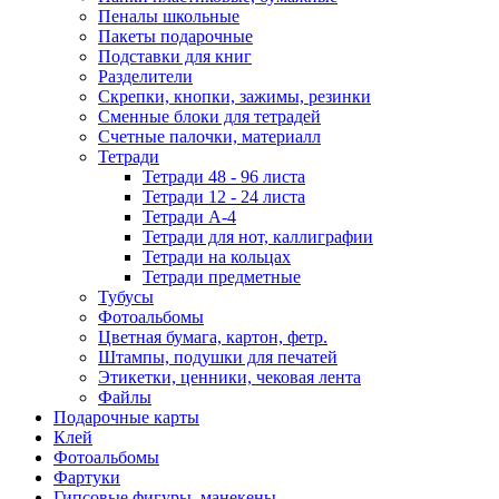
Пеналы школьные
Пакеты подарочные
Подставки для книг
Разделители
Скрепки, кнопки, зажимы, резинки
Сменные блоки для тетрадей
Счетные палочки, материалл
Тетради
Тетради 48 - 96 листа
Тетради 12 - 24 листа
Тетради А-4
Тетради для нот, каллиграфии
Тетради на кольцах
Тетради предметные
Тубусы
Фотоальбомы
Цветная бумага, картон, фетр.
Штампы, подушки для печатей
Этикетки, ценники, чековая лента
Файлы
Подарочные карты
Клей
Фотоальбомы
Фартуки
Гипсовые фигуры, манекены