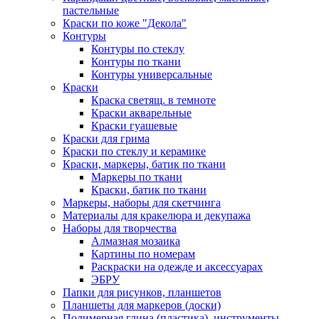
пастельные
Краски по коже "Декола"
Контуры
Контуры по стеклу
Контуры по ткани
Контуры универсальные
Краски
Краска светящ. в темноте
Краски акварельные
Краски гуашевые
Краски для грима
Краски по стеклу и керамике
Краски, маркеры, батик по ткани
Маркеры по ткани
Краски, батик по ткани
Маркеры, наборы для скетчинга
Материалы для кракелюра и декупажа
Наборы для творчества
Алмазная мозаика
Картины по номерам
Раскраски на одежде и аксессуарах
ЭБРУ
Папки для рисунков, планшетов
Планшеты для маркеров (доски)
Полимерная глина (пластика), инструменты