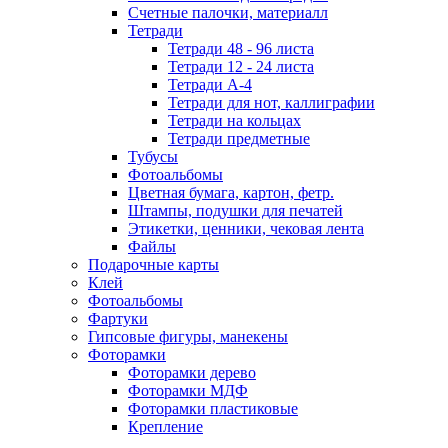
Счетные палочки, материалл
Тетради
Тетради 48 - 96 листа
Тетради 12 - 24 листа
Тетради А-4
Тетради для нот, каллиграфии
Тетради на кольцах
Тетради предметные
Тубусы
Фотоальбомы
Цветная бумага, картон, фетр.
Штампы, подушки для печатей
Этикетки, ценники, чековая лента
Файлы
Подарочные карты
Клей
Фотоальбомы
Фартуки
Гипсовые фигуры, манекены
Фоторамки
Фоторамки дерево
Фоторамки МДФ
Фоторамки пластиковые
Крепление