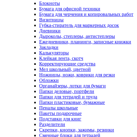
Блокноты
Бумага для офисной техники
Бумага для черчения и копировальных работ
Визитницы
Губка-стиратель для маркерных досок
Дневники
Дыроколы, степлеры, антистеплеры
Ежедневники, планинги, записные книжки
Закладки
Калькуляторы
Клейкая лента, скотч
Корректирующие средства
Мел школьный, цветной
Ножницы, ножи, коврики для резки
Обложки
Органайзеры, лотки для бумаги
Папки деловые, портфели
Папки для тетрадей и труда
Папки пластиковые, бумажные
Пеналы школьные
Пакеты подарочные
Подставки для книг
Разделители
Скрепки, кнопки, зажимы, резинки
Сменные блоки для тетрадей