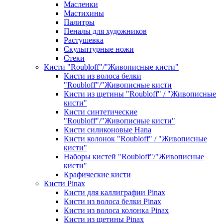
Масленки
Мастихины
Палитры
Пеналы для художников
Растушевка
Скульптурные ножи
Стеки
Кисти "Roubloff"/"Живописные кисти"
Кисти из волоса белки
"Roubloff"/"Живописные кисти
Кисти из щетины "Roubloff" / "Живописные
кисти"
Кисти синтетические
"Roubloff"/"Живописные кисти"
Кисти силиконовые Hana
Кисти колонок "Roubloff" / "Живописные
кисти"
Наборы кистей "Roubloff"/"Живописные
кисти"
Крафические кисти
Кисти Pinax
Кисти для каллиграфии Pinax
Кисти из волоса белки Pinax
Кисти из волоса колонка Pinax
Кисти из щетины Pinax