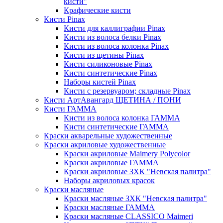
кисти"
Крафические кисти
Кисти Pinax
Кисти для каллиграфии Pinax
Кисти из волоса белки Pinax
Кисти из волоса колонка Pinax
Кисти из щетины Pinax
Кисти силиконовые Pinax
Кисти синтетические Pinax
Наборы кистей Pinax
Кисти с резервуаром; складные Pinax
Кисти АртАвангард ЩЕТИНА / ПОНИ
Кисти ГАММА
Кисти из волоса колонка ГАММА
Кисти синтетические ГАММА
Краски акварельные художественные
Краски акриловые художественные
Краски акриловые Maimery Polycolor
Краски акриловые ГАММА
Краски акриловые ЗХК "Невская палитра"
Наборы акриловых красок
Краски масляные
Краски масляные ЗХК "Невская палитра"
Краски масляные ГАММА
Краски масляные CLASSICO Maimeri