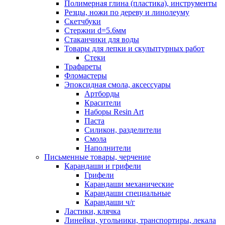
Полимерная глина (пластика), инструменты
Резцы, ножи по дереву и линолеуму
Скетчбуки
Стержни d=5.6мм
Стаканчики для воды
Товары для лепки и скульптурных работ
Стеки
Трафареты
Фломастеры
Эпоксидная смола, аксессуары
Артборды
Красители
Наборы Resin Art
Паста
Силикон, разделители
Смола
Наполнители
Письменные товары, черчение
Карандаши и грифели
Грифели
Карандаши механические
Карандаши специальные
Карандаши ч/г
Ластики, клячка
Линейки, угольники, транспортиры, лекала