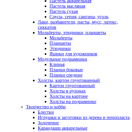
Пастель акварельная
Пастель масляная
Пастель сухая
Соусы, сепия, сангина, уголь
Лаки, разбавители, пасты, мусс, латекс,
сиккатив
Мольберты, этюдники, планшеты
Мольберты
Планшеты
Этюдники
Ящики для художников
Модульные подрамники
Клинья
Планки боковые
Планки средние
Холсты, картон грунтованный
Картон грунтованный
Холсты в рулонах
Холсты на картоне
Холсты на подрамнике
Творчество и хобби
Блестки
Игрушки и заготовки из дерева и пенопласта
Золочение
Карандаши акварельные