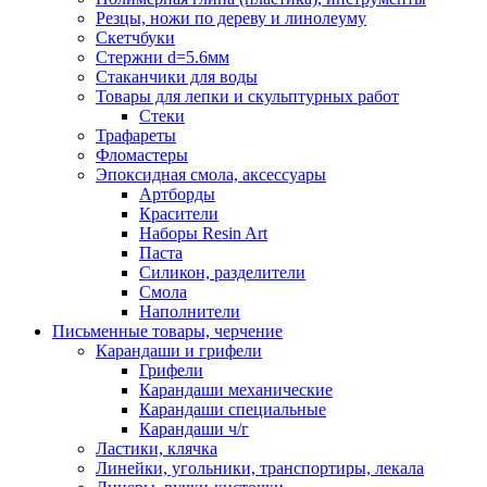
Резцы, ножи по дереву и линолеуму
Скетчбуки
Стержни d=5.6мм
Стаканчики для воды
Товары для лепки и скульптурных работ
Стеки
Трафареты
Фломастеры
Эпоксидная смола, аксессуары
Артборды
Красители
Наборы Resin Art
Паста
Силикон, разделители
Смола
Наполнители
Письменные товары, черчение
Карандаши и грифели
Грифели
Карандаши механические
Карандаши специальные
Карандаши ч/г
Ластики, клячка
Линейки, угольники, транспортиры, лекала