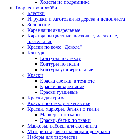
Холсты на подрамнике
Творчество и хобби
Блестки
Игрушки и заготовки из дерева и пенопласта
Золочение
Карандаши акварельные
Карандаши цветные, восковые, масляные,
пастельные
Краски по коже "Декола"
Контуры
Контуры по стеклу
Контуры по ткани
Контуры универсальные
Краски
Краска светящ. в темноте
Краски акварельные
Краски гуашевые
Краски для грима
Краски по стеклу и керамике
Краски, маркеры, батик по ткани
Маркеры по ткани
Краски, батик по ткани
Маркеры, наборы для скетчинга
Материалы для кракелюра и декупажа
Наборы для творчества