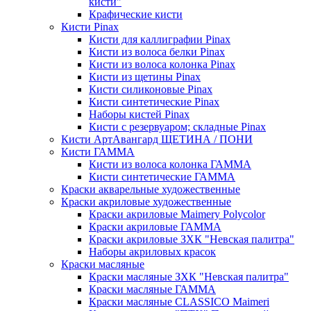
кисти"
Крафические кисти
Кисти Pinax
Кисти для каллиграфии Pinax
Кисти из волоса белки Pinax
Кисти из волоса колонка Pinax
Кисти из щетины Pinax
Кисти силиконовые Pinax
Кисти синтетические Pinax
Наборы кистей Pinax
Кисти с резервуаром; складные Pinax
Кисти АртАвангард ЩЕТИНА / ПОНИ
Кисти ГАММА
Кисти из волоса колонка ГАММА
Кисти синтетические ГАММА
Краски акварельные художественные
Краски акриловые художественные
Краски акриловые Maimery Polycolor
Краски акриловые ГАММА
Краски акриловые ЗХК "Невская палитра"
Наборы акриловых красок
Краски масляные
Краски масляные ЗХК "Невская палитра"
Краски масляные ГАММА
Краски масляные CLASSICO Maimeri