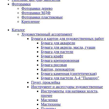
Фоторамки
Фоторамки дерево
Фоторамки МДФ
Фоторамки пластиковые
Крепление
Каталог
Художественный ассортимент
Бумага и картон для художественных работ
Бумага для акварели
Бумага для акрила, масла, гуаши
Бумага для пастели
Бумага крафт
Бумага крепировонная
Бумага рисовая
Картон, пенокартон
Бумага каменная (синтетическая)
Бумага для пастели А-4 "Палаццо"
Грунт, проклейка
Инструмент и аксессуары художественные
Инструменты для натяжки холста,
прочее
Масленки
Мастихины
Палитры