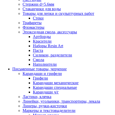
Стержни d=5.6мм
Стаканчики для воды
Товары для лепки и скульптурных работ
Стеки
Трафареты
Фломастеры
Эпоксидная смола, аксессуары
Артборды
Красители
Наборы Resin Art
Паста
Силикон, разделители
Смола
Наполнители
Письменные товары, черчение
Карандаши и грифели
Грифели
Карандаши механические
Карандаши специальные
Карандаши ч/г
Ластики, клячка
Линейки, угольники, транспортиры, лекала
Линеры, ручки-кисточки
Маркеры и текстовыделители