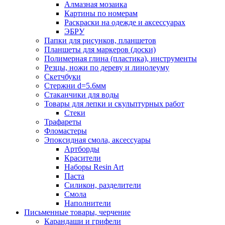
Алмазная мозаика
Картины по номерам
Раскраски на одежде и аксессуарах
ЭБРУ
Папки для рисунков, планшетов
Планшеты для маркеров (доски)
Полимерная глина (пластика), инструменты
Резцы, ножи по дереву и линолеуму
Скетчбуки
Стержни d=5.6мм
Стаканчики для воды
Товары для лепки и скульптурных работ
Стеки
Трафареты
Фломастеры
Эпоксидная смола, аксессуары
Артборды
Красители
Наборы Resin Art
Паста
Силикон, разделители
Смола
Наполнители
Письменные товары, черчение
Карандаши и грифели