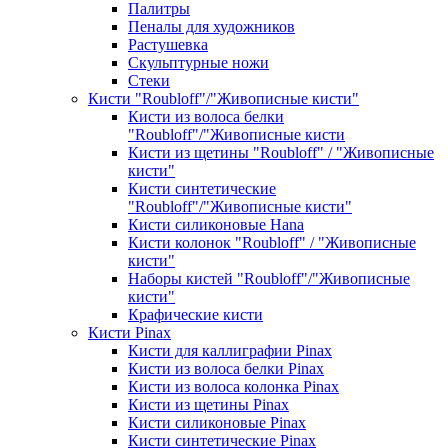
Палитры
Пеналы для художников
Растушевка
Скульптурные ножи
Стеки
Кисти "Roubloff"/"Живописные кисти"
Кисти из волоса белки
"Roubloff"/"Живописные кисти
Кисти из щетины "Roubloff" / "Живописные
кисти"
Кисти синтетические
"Roubloff"/"Живописные кисти"
Кисти силиконовые Hana
Кисти колонок "Roubloff" / "Живописные
кисти"
Наборы кистей "Roubloff"/"Живописные
кисти"
Крафические кисти
Кисти Pinax
Кисти для каллиграфии Pinax
Кисти из волоса белки Pinax
Кисти из волоса колонка Pinax
Кисти из щетины Pinax
Кисти силиконовые Pinax
Кисти синтетические Pinax