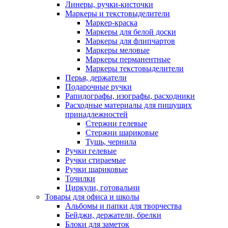
Линеры, ручки-кисточки
Маркеры и текстовыделители
Маркер-краска
Маркеры для белой доски
Маркеры для флипчартов
Маркеры меловые
Маркеры перманентные
Маркеры текстовыделители
Перья, держатели
Подарочные ручки
Рапидографы, изографы, расходники
Расходные материалы для пишущих
принадлежностей
Стержни гелевые
Стержни шариковые
Тушь, чернила
Ручки гелевые
Ручки стираемые
Ручки шариковые
Точилки
Циркули, готовальни
Товары для офиса и школы
Альбомы и папки для творчества
Бейджи, держатели, брелки
Блоки для заметок