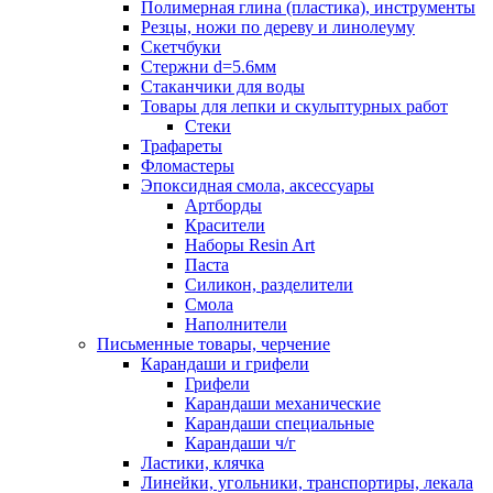
Полимерная глина (пластика), инструменты
Резцы, ножи по дереву и линолеуму
Скетчбуки
Стержни d=5.6мм
Стаканчики для воды
Товары для лепки и скульптурных работ
Стеки
Трафареты
Фломастеры
Эпоксидная смола, аксессуары
Артборды
Красители
Наборы Resin Art
Паста
Силикон, разделители
Смола
Наполнители
Письменные товары, черчение
Карандаши и грифели
Грифели
Карандаши механические
Карандаши специальные
Карандаши ч/г
Ластики, клячка
Линейки, угольники, транспортиры, лекала