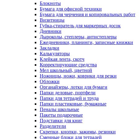
Блокноты
Бумага для офисной техники
Бумага для черчения и копировальных работ
Визитницы
Губка-стиратель для маркерных досок
Дневники
Дыроколы, степлеры, антистеплеры
Ежедневники, планинги, записные книжки
Закладки
Калькуляторы
Клейкая лента, скотч
Корректирующие средства
Мел школьный, цветной
Ножницы, ножи, коврики для резки
Обложки
Органайзеры, лотки для бумаги
Папки деловые, портфели
Папки для тетрадей и труда
Папки пластиковые, бумажные
Пеналы школьные
Пакеты подарочные
Подставки для книг
Разделители
Скрепки, кнопки, зажимы, резинки
Сменные блоки для тетрадей