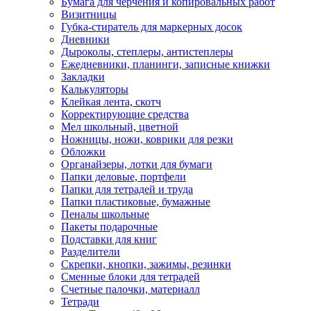
Бумага для черчения и копировальных работ
Визитницы
Губка-стиратель для маркерных досок
Дневники
Дыроколы, степлеры, антистеплеры
Ежедневники, планинги, записные книжки
Закладки
Калькуляторы
Клейкая лента, скотч
Корректирующие средства
Мел школьный, цветной
Ножницы, ножи, коврики для резки
Обложки
Органайзеры, лотки для бумаги
Папки деловые, портфели
Папки для тетрадей и труда
Папки пластиковые, бумажные
Пеналы школьные
Пакеты подарочные
Подставки для книг
Разделители
Скрепки, кнопки, зажимы, резинки
Сменные блоки для тетрадей
Счетные палочки, материалл
Тетради