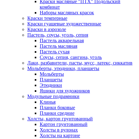
Краски масляные "ПТХ" Подольский
комбинат
Наборы масляных красок
Краски темперные
Краски гуашевые художественные
Краски в аэрозоле
Пастель, соусы, уголь, сепия
Пастель акварельная
Пастель масляная
Пастель сухая
Соусы, сепия, сангина, уголь
Лаки, разбавители, пасты, мусс, латекс, сиккатив
Мольберты, этюдники, планшеты
Мольберты
Планшеты
Этюдники
Ящики для художников
Модульные подрамники
Клинья
Планки боковые
Планки средние
Холсты, картон грунтованный
Картон грунтованный
Холсты в рулонах
Холсты на картоне