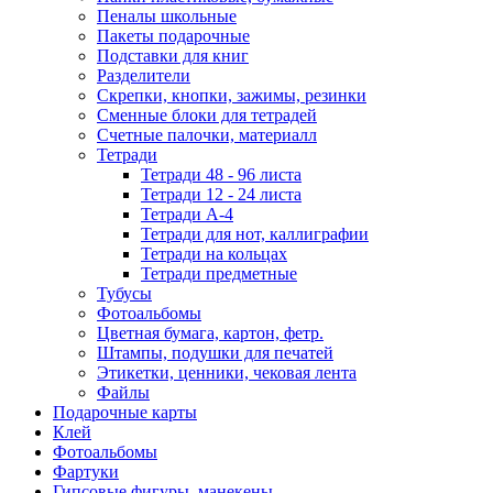
Пеналы школьные
Пакеты подарочные
Подставки для книг
Разделители
Скрепки, кнопки, зажимы, резинки
Сменные блоки для тетрадей
Счетные палочки, материалл
Тетради
Тетради 48 - 96 листа
Тетради 12 - 24 листа
Тетради А-4
Тетради для нот, каллиграфии
Тетради на кольцах
Тетради предметные
Тубусы
Фотоальбомы
Цветная бумага, картон, фетр.
Штампы, подушки для печатей
Этикетки, ценники, чековая лента
Файлы
Подарочные карты
Клей
Фотоальбомы
Фартуки
Гипсовые фигуры, манекены