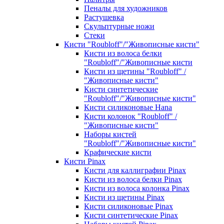
Пеналы для художников
Растушевка
Скульптурные ножи
Стеки
Кисти "Roubloff"/"Живописные кисти"
Кисти из волоса белки
"Roubloff"/"Живописные кисти
Кисти из щетины "Roubloff" /
"Живописные кисти"
Кисти синтетические
"Roubloff"/"Живописные кисти"
Кисти силиконовые Hana
Кисти колонок "Roubloff" /
"Живописные кисти"
Наборы кистей
"Roubloff"/"Живописные кисти"
Крафические кисти
Кисти Pinax
Кисти для каллиграфии Pinax
Кисти из волоса белки Pinax
Кисти из волоса колонка Pinax
Кисти из щетины Pinax
Кисти силиконовые Pinax
Кисти синтетические Pinax