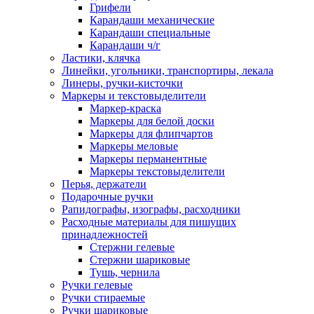
Грифели
Карандаши механические
Карандаши специальные
Карандаши ч/г
Ластики, клячка
Линейки, угольники, транспортиры, лекала
Линеры, ручки-кисточки
Маркеры и текстовыделители
Маркер-краска
Маркеры для белой доски
Маркеры для флипчартов
Маркеры меловые
Маркеры перманентные
Маркеры текстовыделители
Перья, держатели
Подарочные ручки
Рапидографы, изографы, расходники
Расходные материалы для пишущих
принадлежностей
Стержни гелевые
Стержни шариковые
Тушь, чернила
Ручки гелевые
Ручки стираемые
Ручки шариковые