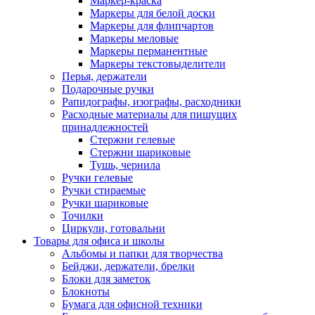
Маркер-краска
Маркеры для белой доски
Маркеры для флипчартов
Маркеры меловые
Маркеры перманентные
Маркеры текстовыделители
Перья, держатели
Подарочные ручки
Рапидографы, изографы, расходники
Расходные материалы для пишущих
принадлежностей
Стержни гелевые
Стержни шариковые
Тушь, чернила
Ручки гелевые
Ручки стираемые
Ручки шариковые
Точилки
Циркули, готовальни
Товары для офиса и школы
Альбомы и папки для творчества
Бейджи, держатели, брелки
Блоки для заметок
Блокноты
Бумага для офисной техники