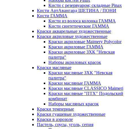
Наборы кистей Pinax
Кисти с резервуаром; складные Pinax
Кисти АртАвангард ЩЕТИНА / ПОНИ
Кисти ГАММА
Кисти из волоса колонка ГАММА
Кисти синтетические ГАММА
Краски акварельные художественные
Краски акриловые художественные
Краски акриловые Maimery Polycolor
Краски акриловые ГАММА
Краски акриловые ЗХК "Невская
палитра"
Наборы акриловых красок
Краски масляные
Краски масляные ЗХК "Невская
палитра"
Краски масляные ГАММА
Краски масляные CLASSICO Maimeri
Краски масляные "ПТХ" Подольский
комбинат
Наборы масляных красок
Краски темперные
Краски гуашевые художественные
Краски в аэрозоле
Пастель, соусы, уголь, сепия