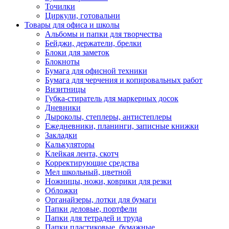
Точилки
Циркули, готовальни
Товары для офиса и школы
Альбомы и папки для творчества
Бейджи, держатели, брелки
Блоки для заметок
Блокноты
Бумага для офисной техники
Бумага для черчения и копировальных работ
Визитницы
Губка-стиратель для маркерных досок
Дневники
Дыроколы, степлеры, антистеплеры
Ежедневники, планинги, записные книжки
Закладки
Калькуляторы
Клейкая лента, скотч
Корректирующие средства
Мел школьный, цветной
Ножницы, ножи, коврики для резки
Обложки
Органайзеры, лотки для бумаги
Папки деловые, портфели
Папки для тетрадей и труда
Папки пластиковые, бумажные