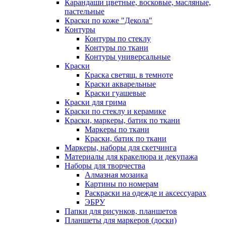
Карандаши цветные, восковые, масляные,
пастельные
Краски по коже "Декола"
Контуры
Контуры по стеклу
Контуры по ткани
Контуры универсальные
Краски
Краска светящ. в темноте
Краски акварельные
Краски гуашевые
Краски для грима
Краски по стеклу и керамике
Краски, маркеры, батик по ткани
Маркеры по ткани
Краски, батик по ткани
Маркеры, наборы для скетчинга
Материалы для кракелюра и декупажа
Наборы для творчества
Алмазная мозаика
Картины по номерам
Раскраски на одежде и аксессуарах
ЭБРУ
Папки для рисунков, планшетов
Планшеты для маркеров (доски)