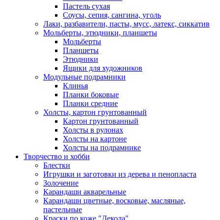
Пастель сухая
Соусы, сепия, сангина, уголь
Лаки, разбавители, пасты, мусс, латекс, сиккатив
Мольберты, этюдники, планшеты
Мольберты
Планшеты
Этюдники
Ящики для художников
Модульные подрамники
Клинья
Планки боковые
Планки средние
Холсты, картон грунтованный
Картон грунтованный
Холсты в рулонах
Холсты на картоне
Холсты на подрамнике
Творчество и хобби
Блестки
Игрушки и заготовки из дерева и пенопласта
Золочение
Карандаши акварельные
Карандаши цветные, восковые, масляные,
пастельные
Краски по коже "Декола"