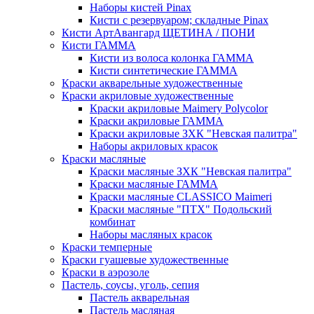
Наборы кистей Pinax
Кисти с резервуаром; складные Pinax
Кисти АртАвангард ЩЕТИНА / ПОНИ
Кисти ГАММА
Кисти из волоса колонка ГАММА
Кисти синтетические ГАММА
Краски акварельные художественные
Краски акриловые художественные
Краски акриловые Maimery Polycolor
Краски акриловые ГАММА
Краски акриловые ЗХК "Невская палитра"
Наборы акриловых красок
Краски масляные
Краски масляные ЗХК "Невская палитра"
Краски масляные ГАММА
Краски масляные CLASSICO Maimeri
Краски масляные "ПТХ" Подольский
комбинат
Наборы масляных красок
Краски темперные
Краски гуашевые художественные
Краски в аэрозоле
Пастель, соусы, уголь, сепия
Пастель акварельная
Пастель масляная