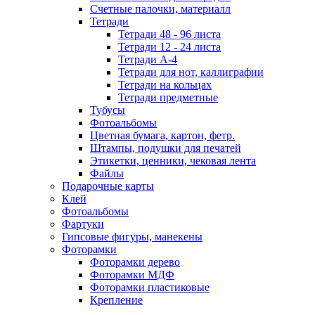
Счетные палочки, материалл
Тетради
Тетради 48 - 96 листа
Тетради 12 - 24 листа
Тетради А-4
Тетради для нот, каллиграфии
Тетради на кольцах
Тетради предметные
Тубусы
Фотоальбомы
Цветная бумага, картон, фетр.
Штампы, подушки для печатей
Этикетки, ценники, чековая лента
Файлы
Подарочные карты
Клей
Фотоальбомы
Фартуки
Гипсовые фигуры, манекены
Фоторамки
Фоторамки дерево
Фоторамки МДФ
Фоторамки пластиковые
Крепление