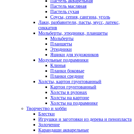
Пастель акварельная
Пастель масляная
Пастель сухая
Соусы, сепия, сангина, уголь
Лаки, разбавители, пасты, мусс, латекс,
сиккатив
Мольберты, этюдники, планшеты
Мольберты
Планшеты
Этюдники
Ящики для художников
Модульные подрамники
Клинья
Планки боковые
Планки средние
Холсты, картон грунтованный
Картон грунтованный
Холсты в рулонах
Холсты на картоне
Холсты на подрамнике
Творчество и хобби
Блестки
Игрушки и заготовки из дерева и пенопласта
Золочение
Карандаши акварельные