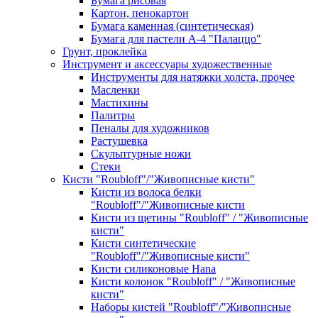
Бумага рисовая
Картон, пенокартон
Бумага каменная (синтетическая)
Бумага для пастели А-4 "Палаццо"
Грунт, проклейка
Инструмент и аксессуары художественные
Инструменты для натяжки холста, прочее
Масленки
Мастихины
Палитры
Пеналы для художников
Растушевка
Скульптурные ножи
Стеки
Кисти "Roubloff"/"Живописные кисти"
Кисти из волоса белки
"Roubloff"/"Живописные кисти
Кисти из щетины "Roubloff" / "Живописные
кисти"
Кисти синтетические
"Roubloff"/"Живописные кисти"
Кисти силиконовые Hana
Кисти колонок "Roubloff" / "Живописные
кисти"
Наборы кистей "Roubloff"/"Живописные