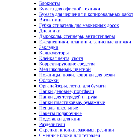
Блокноты
Бумага для офисной техники
Бумага для черчения и копировальных работ
Визитницы
Губка-стиратель для маркерных досок
Дневники
Дыроколы, степлеры, антистеплеры
Ежедневники, планинги, записные книжки
Закладки
Калькуляторы
Клейкая лента, скотч
Корректирующие средства
Мел школьный, цветной
Ножницы, ножи, коврики для резки
Обложки
Органайзеры, лотки для бумаги
Папки деловые, портфели
Папки для тетрадей и труда
Папки пластиковые, бумажные
Пеналы школьные
Пакеты подарочные
Подставки для книг
Разделители
Скрепки, кнопки, зажимы, резинки
Сменные блоки для тетрадей