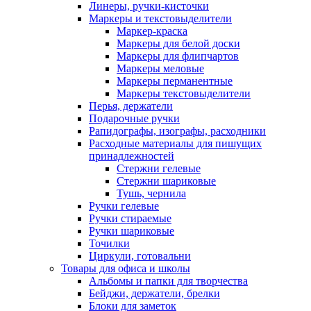
Линеры, ручки-кисточки
Маркеры и текстовыделители
Маркер-краска
Маркеры для белой доски
Маркеры для флипчартов
Маркеры меловые
Маркеры перманентные
Маркеры текстовыделители
Перья, держатели
Подарочные ручки
Рапидографы, изографы, расходники
Расходные материалы для пишущих
принадлежностей
Стержни гелевые
Стержни шариковые
Тушь, чернила
Ручки гелевые
Ручки стираемые
Ручки шариковые
Точилки
Циркули, готовальни
Товары для офиса и школы
Альбомы и папки для творчества
Бейджи, держатели, брелки
Блоки для заметок