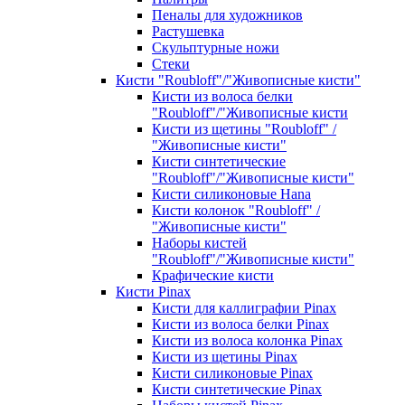
Пеналы для художников
Растушевка
Скульптурные ножи
Стеки
Кисти "Roubloff"/"Живописные кисти"
Кисти из волоса белки
"Roubloff"/"Живописные кисти
Кисти из щетины "Roubloff" /
"Живописные кисти"
Кисти синтетические
"Roubloff"/"Живописные кисти"
Кисти силиконовые Hana
Кисти колонок "Roubloff" /
"Живописные кисти"
Наборы кистей
"Roubloff"/"Живописные кисти"
Крафические кисти
Кисти Pinax
Кисти для каллиграфии Pinax
Кисти из волоса белки Pinax
Кисти из волоса колонка Pinax
Кисти из щетины Pinax
Кисти силиконовые Pinax
Кисти синтетические Pinax