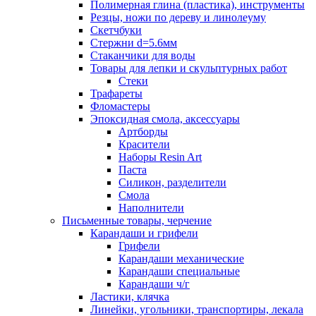
Полимерная глина (пластика), инструменты
Резцы, ножи по дереву и линолеуму
Скетчбуки
Стержни d=5.6мм
Стаканчики для воды
Товары для лепки и скульптурных работ
Стеки
Трафареты
Фломастеры
Эпоксидная смола, аксессуары
Артборды
Красители
Наборы Resin Art
Паста
Силикон, разделители
Смола
Наполнители
Письменные товары, черчение
Карандаши и грифели
Грифели
Карандаши механические
Карандаши специальные
Карандаши ч/г
Ластики, клячка
Линейки, угольники, транспортиры, лекала