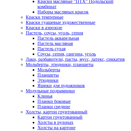
Краски масляные "ПТХ" Подольский
комбинат
Наборы масляных красок
Краски темперные
Краски гуашевые художественные
Краски в аэрозоле
Пастель, соусы, уголь, сепия
Пастель акварельная
Пастель масляная
Пастель сухая
Соусы, сепия, сангина, уголь
Лаки, разбавители, пасты, мусс, латекс, сиккатив
Мольберты, этюдники, планшеты
Мольберты
Планшеты
Этюдники
Ящики для художников
Модульные подрамники
Клинья
Планки боковые
Планки средние
Холсты, картон грунтованный
Картон грунтованный
Холсты в рулонах
Холсты на картоне