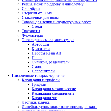
Резцы, ножи по дереву и линолеуму
Скетчбуки
Стержни d=5.6мм
Стаканчики для воды
Товары для лепки и скульптурных работ
Стеки
Трафареты
Фломастеры
Эпоксидная смола, аксессуары
Артборды
Красители
Наборы Resin Art
Паста
Силикон, разделители
Смола
Наполнители
Письменные товары, черчение
Карандаши и грифели
Грифели
Карандаши механические
Карандаши специальные
Карандаши ч/г
Ластики, клячка
Линейки, угольники, транспортиры, лекала