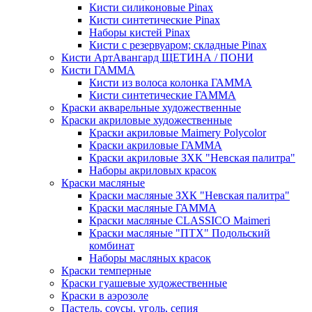
Кисти силиконовые Pinax
Кисти синтетические Pinax
Наборы кистей Pinax
Кисти с резервуаром; складные Pinax
Кисти АртАвангард ЩЕТИНА / ПОНИ
Кисти ГАММА
Кисти из волоса колонка ГАММА
Кисти синтетические ГАММА
Краски акварельные художественные
Краски акриловые художественные
Краски акриловые Maimery Polycolor
Краски акриловые ГАММА
Краски акриловые ЗХК "Невская палитра"
Наборы акриловых красок
Краски масляные
Краски масляные ЗХК "Невская палитра"
Краски масляные ГАММА
Краски масляные CLASSICO Maimeri
Краски масляные "ПТХ" Подольский
комбинат
Наборы масляных красок
Краски темперные
Краски гуашевые художественные
Краски в аэрозоле
Пастель, соусы, уголь, сепия