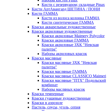
Наборы кистей Pinax
Кисти с резервуаром; складные Pinax
Кисти АртАвангард ЩЕТИНА / ПОНИ
Кисти ГАММА
Кисти из волоса колонка ГАММА
Кисти синтетические ГАММА
Краски акварельные художественные
Краски акриловые художественные
Краски акриловые Maimery Polycolor
Краски акриловые ГАММА
Краски акриловые ЗХК "Невская
палитра"
Наборы акриловых красок
Краски масляные
Краски масляные ЗХК "Невская
палитра"
Краски масляные ГАММА
Краски масляные CLASSICO Maimeri
Краски масляные "ПТХ" Подольский
комбинат
Наборы масляных красок
Краски темперные
Краски гуашевые художественные
Краски в аэрозоле
Пастель, соусы, уголь, сепия