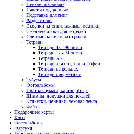
Пеналы школьные
Пакеты подарочные
Подставки для книг
Разделители
Скрепки, кнопки, зажимы, резинки
Сменные блоки для тетрадей
Счетные палочки, материалл
Тетради
Тетради 48 - 96 листа
Тетради 12 - 24 листа
Тетради А-4
Тетради для нот, каллиграфии
Тетради на кольцах
Тетради предметные
Тубусы
Фотоальбомы
Цветная бумага, картон, фетр.
Штампы, подушки для печатей
Этикетки, ценники, чековая лента
Файлы
Подарочные карты
Клей
Фотоальбомы
Фартуки
Гипсовые фигуры, манекены