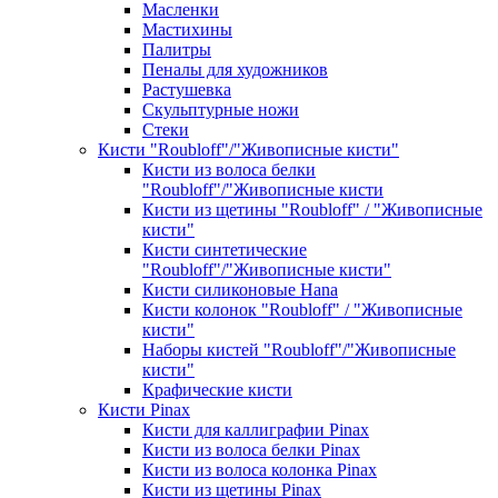
Масленки
Мастихины
Палитры
Пеналы для художников
Растушевка
Скульптурные ножи
Стеки
Кисти "Roubloff"/"Живописные кисти"
Кисти из волоса белки
"Roubloff"/"Живописные кисти
Кисти из щетины "Roubloff" / "Живописные
кисти"
Кисти синтетические
"Roubloff"/"Живописные кисти"
Кисти силиконовые Hana
Кисти колонок "Roubloff" / "Живописные
кисти"
Наборы кистей "Roubloff"/"Живописные
кисти"
Крафические кисти
Кисти Pinax
Кисти для каллиграфии Pinax
Кисти из волоса белки Pinax
Кисти из волоса колонка Pinax
Кисти из щетины Pinax