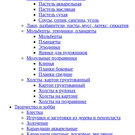
Пастель акварельная
Пастель масляная
Пастель сухая
Соусы, сепия, сангина, уголь
Лаки, разбавители, пасты, мусс, латекс, сиккатив
Мольберты, этюдники, планшеты
Мольберты
Планшеты
Этюдники
Ящики для художников
Модульные подрамники
Клинья
Планки боковые
Планки средние
Холсты, картон грунтованный
Картон грунтованный
Холсты в рулонах
Холсты на картоне
Холсты на подрамнике
Творчество и хобби
Блестки
Игрушки и заготовки из дерева и пенопласта
Золочение
Карандаши акварельные
Карандаши цветные, восковые, масляные,