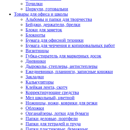
Точилки
Циркули, готовальни
Товары для офиса и школы
Альбомы и папки для творчества
Бейджи, держатели, брелки
Блоки для заметок
Блокноты
Бумага для офисной техники
Бумага для черчения и копировальных работ
Визитницы
Губка-стиратель для маркерных досок
Дневники
Дыроколы, степлеры, антистеплеры
Ежедневники, планинги, записные книжки
Закладки
Калькуляторы
Клейкая лента, скотч
Корректирующие средства
Мел школьный, цветной
Ножницы, ножи, коврики для резки
Обложки
Органайзеры, лотки для бумаги
Папки деловые, портфели
Папки для тетрадей и труда
Папки пластиковые, бумажные