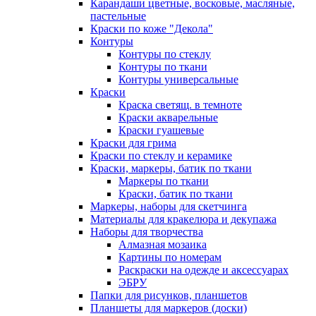
Карандаши цветные, восковые, масляные,
пастельные
Краски по коже "Декола"
Контуры
Контуры по стеклу
Контуры по ткани
Контуры универсальные
Краски
Краска светящ. в темноте
Краски акварельные
Краски гуашевые
Краски для грима
Краски по стеклу и керамике
Краски, маркеры, батик по ткани
Маркеры по ткани
Краски, батик по ткани
Маркеры, наборы для скетчинга
Материалы для кракелюра и декупажа
Наборы для творчества
Алмазная мозаика
Картины по номерам
Раскраски на одежде и аксессуарах
ЭБРУ
Папки для рисунков, планшетов
Планшеты для маркеров (доски)