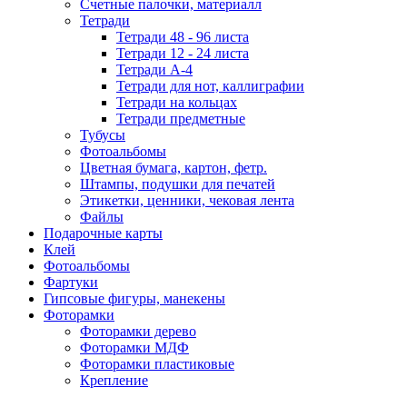
Счетные палочки, материалл
Тетради
Тетради 48 - 96 листа
Тетради 12 - 24 листа
Тетради А-4
Тетради для нот, каллиграфии
Тетради на кольцах
Тетради предметные
Тубусы
Фотоальбомы
Цветная бумага, картон, фетр.
Штампы, подушки для печатей
Этикетки, ценники, чековая лента
Файлы
Подарочные карты
Клей
Фотоальбомы
Фартуки
Гипсовые фигуры, манекены
Фоторамки
Фоторамки дерево
Фоторамки МДФ
Фоторамки пластиковые
Крепление