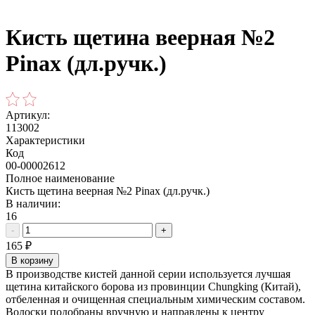
Кисть щетина веерная №2
Pinax (дл.ручк.)
Артикул:
113002
Характеристики
Код
00-00002612
Полное наименование
Кисть щетина веерная №2 Pinax (дл.ручк.)
В наличии:
16
-
+
165
₽
В корзину
В производстве кистей данной серии используется лучшая
щетина китайского борова из провинции Chungking (Китай),
отбеленная и очищенная специальным химическим составом.
Волоски подобраны вручную и направлены к центру