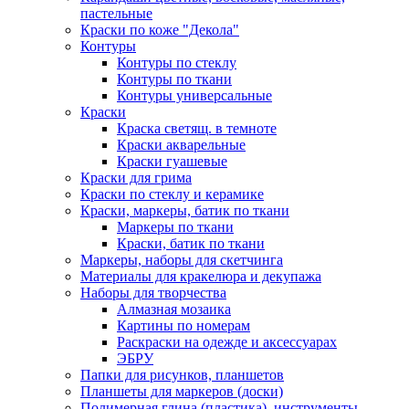
пастельные
Краски по коже "Декола"
Контуры
Контуры по стеклу
Контуры по ткани
Контуры универсальные
Краски
Краска светящ. в темноте
Краски акварельные
Краски гуашевые
Краски для грима
Краски по стеклу и керамике
Краски, маркеры, батик по ткани
Маркеры по ткани
Краски, батик по ткани
Маркеры, наборы для скетчинга
Материалы для кракелюра и декупажа
Наборы для творчества
Алмазная мозаика
Картины по номерам
Раскраски на одежде и аксессуарах
ЭБРУ
Папки для рисунков, планшетов
Планшеты для маркеров (доски)
Полимерная глина (пластика), инструменты