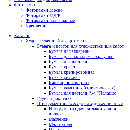
Фоторамки
Фоторамки дерево
Фоторамки МДФ
Фоторамки пластиковые
Крепление
Каталог
Художественный ассортимент
Бумага и картон для художественных работ
Бумага для акварели
Бумага для акрила, масла, гуаши
Бумага для пастели
Бумага крафт
Бумага крепировонная
Бумага рисовая
Картон, пенокартон
Бумага каменная (синтетическая)
Бумага для пастели А-4 "Палаццо"
Грунт, проклейка
Инструмент и аксессуары художественные
Инструменты для натяжки холста,
прочее
Масленки
Мастихины
Палитры