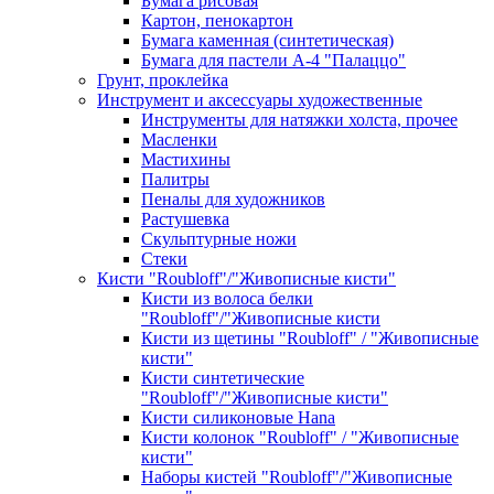
Бумага рисовая
Картон, пенокартон
Бумага каменная (синтетическая)
Бумага для пастели А-4 "Палаццо"
Грунт, проклейка
Инструмент и аксессуары художественные
Инструменты для натяжки холста, прочее
Масленки
Мастихины
Палитры
Пеналы для художников
Растушевка
Скульптурные ножи
Стеки
Кисти "Roubloff"/"Живописные кисти"
Кисти из волоса белки
"Roubloff"/"Живописные кисти
Кисти из щетины "Roubloff" / "Живописные
кисти"
Кисти синтетические
"Roubloff"/"Живописные кисти"
Кисти силиконовые Hana
Кисти колонок "Roubloff" / "Живописные
кисти"
Наборы кистей "Roubloff"/"Живописные