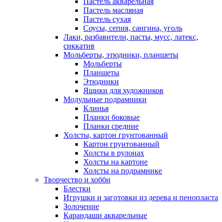
Пастель акварельная
Пастель масляная
Пастель сухая
Соусы, сепия, сангина, уголь
Лаки, разбавители, пасты, мусс, латекс,
сиккатив
Мольберты, этюдники, планшеты
Мольберты
Планшеты
Этюдники
Ящики для художников
Модульные подрамники
Клинья
Планки боковые
Планки средние
Холсты, картон грунтованный
Картон грунтованный
Холсты в рулонах
Холсты на картоне
Холсты на подрамнике
Творчество и хобби
Блестки
Игрушки и заготовки из дерева и пенопласта
Золочение
Карандаши акварельные