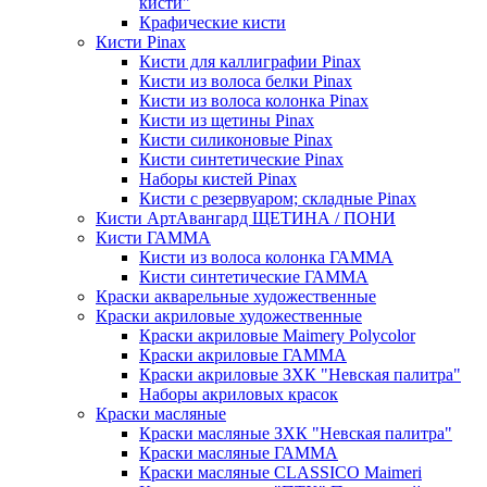
кисти"
Крафические кисти
Кисти Pinax
Кисти для каллиграфии Pinax
Кисти из волоса белки Pinax
Кисти из волоса колонка Pinax
Кисти из щетины Pinax
Кисти силиконовые Pinax
Кисти синтетические Pinax
Наборы кистей Pinax
Кисти с резервуаром; складные Pinax
Кисти АртАвангард ЩЕТИНА / ПОНИ
Кисти ГАММА
Кисти из волоса колонка ГАММА
Кисти синтетические ГАММА
Краски акварельные художественные
Краски акриловые художественные
Краски акриловые Maimery Polycolor
Краски акриловые ГАММА
Краски акриловые ЗХК "Невская палитра"
Наборы акриловых красок
Краски масляные
Краски масляные ЗХК "Невская палитра"
Краски масляные ГАММА
Краски масляные CLASSICO Maimeri