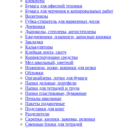
Блокноты
Бумага для офисной техники
Бумага для черчения и копировальных работ
Визитницы
Губка-стиратель для маркерных досок
Дневники
Дыроколы, степлеры, антистеплеры
Ежедневники, планинги, записные книжки
Закладки
Калькуляторы
Клейкая лента, скотч
Корректирующие средства
Мел школьный, цветной
Ножницы, ножи, коврики для резки
Обложки
Органайзеры, лотки для бумаги
Папки деловые, портфели
Папки для тетрадей и труда
Папки пластиковые, бумажные
Пеналы школьные
Пакеты подарочные
Подставки для книг
Разделители
Скрепки, кнопки, зажимы, резинки
Сменные блоки для тетрадей