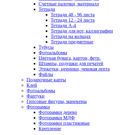
Счетные палочки, материалл
Тетради
Тетради 48 - 96 листа
Тетради 12 - 24 листа
Тетради А-4
Тетради для нот, каллиграфии
Тетради на кольцах
Тетради предметные
Тубусы
Фотоальбомы
Цветная бумага, картон, фетр.
Штампы, подушки для печатей
Этикетки, ценники, чековая лента
Файлы
Подарочные карты
Клей
Фотоальбомы
Фартуки
Гипсовые фигуры, манекены
Фоторамки
Фоторамки дерево
Фоторамки МДФ
Фоторамки пластиковые
Крепление