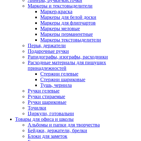
Линеры, ручки-кисточки
Маркеры и текстовыделители
Маркер-краска
Маркеры для белой доски
Маркеры для флипчартов
Маркеры меловые
Маркеры перманентные
Маркеры текстовыделители
Перья, держатели
Подарочные ручки
Рапидографы, изографы, расходники
Расходные материалы для пишущих
принадлежностей
Стержни гелевые
Стержни шариковые
Тушь, чернила
Ручки гелевые
Ручки стираемые
Ручки шариковые
Точилки
Циркули, готовальни
Товары для офиса и школы
Альбомы и папки для творчества
Бейджи, держатели, брелки
Блоки для заметок