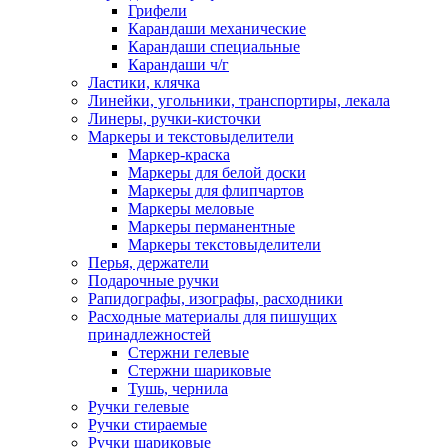
Грифели
Карандаши механические
Карандаши специальные
Карандаши ч/г
Ластики, клячка
Линейки, угольники, транспортиры, лекала
Линеры, ручки-кисточки
Маркеры и текстовыделители
Маркер-краска
Маркеры для белой доски
Маркеры для флипчартов
Маркеры меловые
Маркеры перманентные
Маркеры текстовыделители
Перья, держатели
Подарочные ручки
Рапидографы, изографы, расходники
Расходные материалы для пишущих
принадлежностей
Стержни гелевые
Стержни шариковые
Тушь, чернила
Ручки гелевые
Ручки стираемые
Ручки шариковые