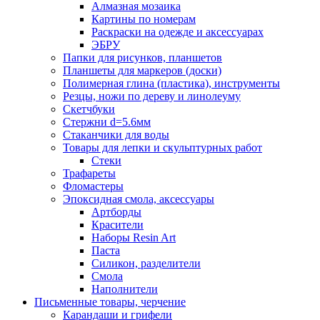
Алмазная мозаика
Картины по номерам
Раскраски на одежде и аксессуарах
ЭБРУ
Папки для рисунков, планшетов
Планшеты для маркеров (доски)
Полимерная глина (пластика), инструменты
Резцы, ножи по дереву и линолеуму
Скетчбуки
Стержни d=5.6мм
Стаканчики для воды
Товары для лепки и скульптурных работ
Стеки
Трафареты
Фломастеры
Эпоксидная смола, аксессуары
Артборды
Красители
Наборы Resin Art
Паста
Силикон, разделители
Смола
Наполнители
Письменные товары, черчение
Карандаши и грифели