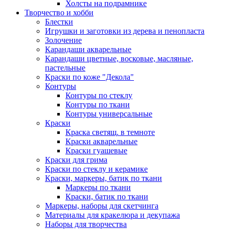
Холсты на подрамнике
Творчество и хобби
Блестки
Игрушки и заготовки из дерева и пенопласта
Золочение
Карандаши акварельные
Карандаши цветные, восковые, масляные,
пастельные
Краски по коже "Декола"
Контуры
Контуры по стеклу
Контуры по ткани
Контуры универсальные
Краски
Краска светящ. в темноте
Краски акварельные
Краски гуашевые
Краски для грима
Краски по стеклу и керамике
Краски, маркеры, батик по ткани
Маркеры по ткани
Краски, батик по ткани
Маркеры, наборы для скетчинга
Материалы для кракелюра и декупажа
Наборы для творчества