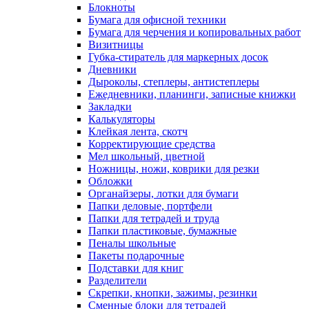
Блокноты
Бумага для офисной техники
Бумага для черчения и копировальных работ
Визитницы
Губка-стиратель для маркерных досок
Дневники
Дыроколы, степлеры, антистеплеры
Ежедневники, планинги, записные книжки
Закладки
Калькуляторы
Клейкая лента, скотч
Корректирующие средства
Мел школьный, цветной
Ножницы, ножи, коврики для резки
Обложки
Органайзеры, лотки для бумаги
Папки деловые, портфели
Папки для тетрадей и труда
Папки пластиковые, бумажные
Пеналы школьные
Пакеты подарочные
Подставки для книг
Разделители
Скрепки, кнопки, зажимы, резинки
Сменные блоки для тетрадей