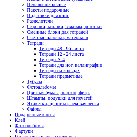
Пеналы школьные
Пакеты подарочные
Подставки для книг
Разделители
Скрепки, кнопки, зажимы, резинки
Сменные блоки для тетрадей
Счетные палочки, материалл
Тетради
Тетради 48 - 96 листа
Тетради 12 - 24 листа
Тетради А-4
Тетради для нот, каллиграфии
Тетради на кольцах
Тетради предметные
Тубусы
Фотоальбомы
Цветная бумага, картон, фетр.
Штампы, подушки для печатей
Этикетки, ценники, чековая лента
Файлы
Подарочные карты
Клей
Фотоальбомы
Фартуки
Гипсовые фигуры, манекены