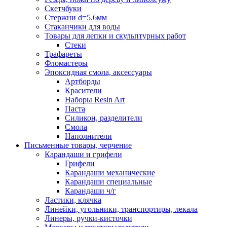
Скетчбуки
Стержни d=5.6мм
Стаканчики для воды
Товары для лепки и скульптурных работ
Стеки
Трафареты
Фломастеры
Эпоксидная смола, аксессуары
Артборды
Красители
Наборы Resin Art
Паста
Силикон, разделители
Смола
Наполнители
Письменные товары, черчение
Карандаши и грифели
Грифели
Карандаши механические
Карандаши специальные
Карандаши ч/г
Ластики, клячка
Линейки, угольники, транспортиры, лекала
Линеры, ручки-кисточки