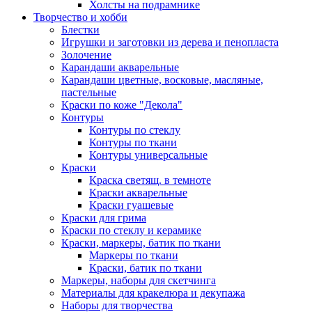
Холсты на подрамнике
Творчество и хобби
Блестки
Игрушки и заготовки из дерева и пенопласта
Золочение
Карандаши акварельные
Карандаши цветные, восковые, масляные,
пастельные
Краски по коже "Декола"
Контуры
Контуры по стеклу
Контуры по ткани
Контуры универсальные
Краски
Краска светящ. в темноте
Краски акварельные
Краски гуашевые
Краски для грима
Краски по стеклу и керамике
Краски, маркеры, батик по ткани
Маркеры по ткани
Краски, батик по ткани
Маркеры, наборы для скетчинга
Материалы для кракелюра и декупажа
Наборы для творчества