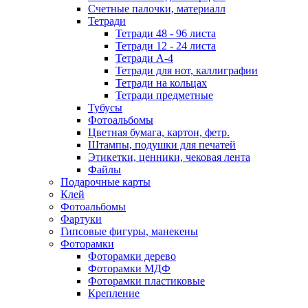
Счетные палочки, материалл
Тетради
Тетради 48 - 96 листа
Тетради 12 - 24 листа
Тетради А-4
Тетради для нот, каллиграфии
Тетради на кольцах
Тетради предметные
Тубусы
Фотоальбомы
Цветная бумага, картон, фетр.
Штампы, подушки для печатей
Этикетки, ценники, чековая лента
Файлы
Подарочные карты
Клей
Фотоальбомы
Фартуки
Гипсовые фигуры, манекены
Фоторамки
Фоторамки дерево
Фоторамки МДФ
Фоторамки пластиковые
Крепление