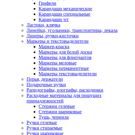
Грифели
Карандаши механические
Карандаши специальные
Карандаши ч/г
Ластики, клячка
Линейки, угольники, транспортиры, лекала
Линеры, ручки-кисточки
Маркеры и текстовыделители
Маркер-краска
Маркеры для белой доски
Маркеры для флипчартов
Маркеры меловые
Маркеры перманентные
Маркеры текстовыделители
Перья, держатели
Подарочные ручки
Рапидографы, изографы, расходники
Расходные материалы для пишущих
принадлежностей
Стержни гелевые
Стержни шариковые
Тушь, чернила
Ручки гелевые
Ручки стираемые
Ручки шариковые