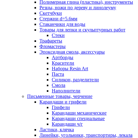
Полимерная глина (пластика), инструменты
Резцы, ножи по дереву и линолеуму
Скетчбуки
Стержни d=5.6мм
Стаканчики для воды
Товары для лепки и скульптурных работ
Стеки
Трафареты
Фломастеры
Эпоксидная смола, аксессуары
Артборды
Красители
Наборы Resin Art
Паста
Силикон, разделители
Смола
Наполнители
Письменные товары, черчение
Карандаши и грифели
Грифели
Карандаши механические
Карандаши специальные
Карандаши ч/г
Ластики, клячка
Линейки, угольники, транспортиры, лекала