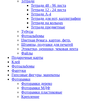
Тетради
Тетради 48 - 96 листа
Тетради 12 - 24 листа
Тетради А-4
Тетради для нот, каллиграфии
Тетради на кольцах
Тетради предметные
Тубусы
Фотоальбомы
Цветная бумага, картон, фетр.
Штампы, подушки для печатей
Этикетки, ценники, чековая лента
Файлы
Подарочные карты
Клей
Фотоальбомы
Фартуки
Гипсовые фигуры, манекены
Фоторамки
Фоторамки дерево
Фоторамки МДФ
Фоторамки пластиковые
Крепление