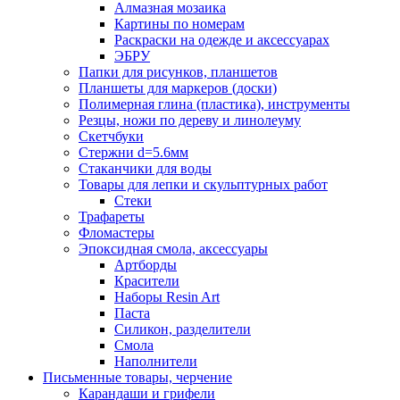
Алмазная мозаика
Картины по номерам
Раскраски на одежде и аксессуарах
ЭБРУ
Папки для рисунков, планшетов
Планшеты для маркеров (доски)
Полимерная глина (пластика), инструменты
Резцы, ножи по дереву и линолеуму
Скетчбуки
Стержни d=5.6мм
Стаканчики для воды
Товары для лепки и скульптурных работ
Стеки
Трафареты
Фломастеры
Эпоксидная смола, аксессуары
Артборды
Красители
Наборы Resin Art
Паста
Силикон, разделители
Смола
Наполнители
Письменные товары, черчение
Карандаши и грифели