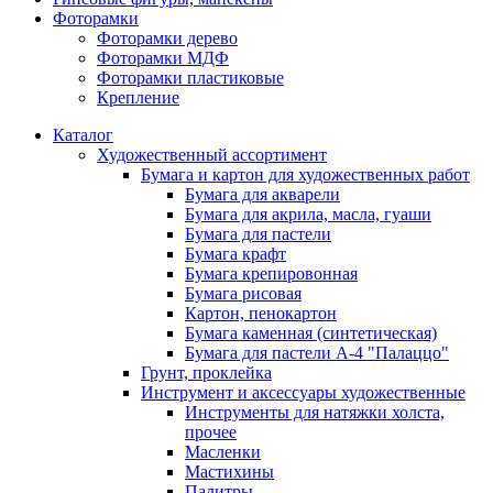
Фоторамки
Фоторамки дерево
Фоторамки МДФ
Фоторамки пластиковые
Крепление
Каталог
Художественный ассортимент
Бумага и картон для художественных работ
Бумага для акварели
Бумага для акрила, масла, гуаши
Бумага для пастели
Бумага крафт
Бумага крепировонная
Бумага рисовая
Картон, пенокартон
Бумага каменная (синтетическая)
Бумага для пастели А-4 "Палаццо"
Грунт, проклейка
Инструмент и аксессуары художественные
Инструменты для натяжки холста,
прочее
Масленки
Мастихины
Палитры