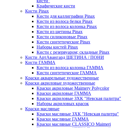
кисти"
Крафические кисти
Кисти Pinax
Кисти для каллиграфии Pinax
Кисти из волоса белки Pinax
Кисти из волоса колонка Pinax
Кисти из щетины Pinax
Кисти силиконовые Pinax
Кисти синтетические Pinax
Наборы кистей Pinax
Кисти с резервуаром; складные Pinax
Кисти АртАвангард ЩЕТИНА / ПОНИ
Кисти ГАММА
Кисти из волоса колонка ГАММА
Кисти синтетические ГАММА
Краски акварельные художественные
Краски акриловые художественные
Краски акриловые Maimery Polycolor
Краски акриловые ГАММА
Краски акриловые ЗХК "Невская палитра"
Наборы акриловых красок
Краски масляные
Краски масляные ЗХК "Невская палитра"
Краски масляные ГАММА
Краски масляные CLASSICO Maimeri