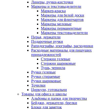
Линеры, ручки-кисточки
Маркеры и текстовыделители
Маркер-краска
Маркеры для белой доски
Маркеры для флипчартов
Маркеры меловые
Маркеры перманентные
Маркеры текстовыделители
Перья, держатели
Подарочные ручки
Рапидографы, изографы, расходники
Расходные материалы для пишущих
принадлежностей
Стержни гелевые
Стержни шариковые
Тушь, чернила
Ручки гелевые
Ручки стираемые
Ручки шариковые
Точилки
Циркули, готовальни
Товары для офиса и школы
Альбомы и папки для творчества
Бейджи, держатели, брелки
Блоки для заметок