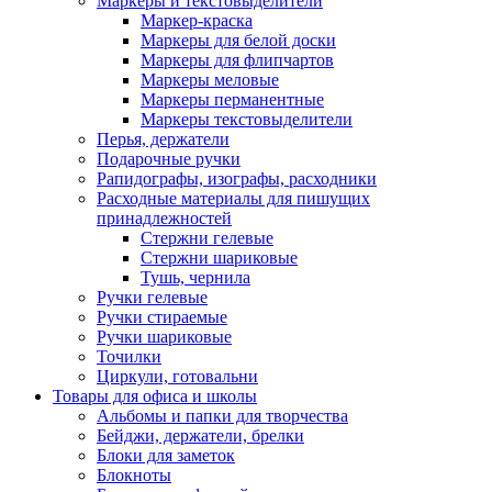
Маркеры и текстовыделители
Маркер-краска
Маркеры для белой доски
Маркеры для флипчартов
Маркеры меловые
Маркеры перманентные
Маркеры текстовыделители
Перья, держатели
Подарочные ручки
Рапидографы, изографы, расходники
Расходные материалы для пишущих
принадлежностей
Стержни гелевые
Стержни шариковые
Тушь, чернила
Ручки гелевые
Ручки стираемые
Ручки шариковые
Точилки
Циркули, готовальни
Товары для офиса и школы
Альбомы и папки для творчества
Бейджи, держатели, брелки
Блоки для заметок
Блокноты