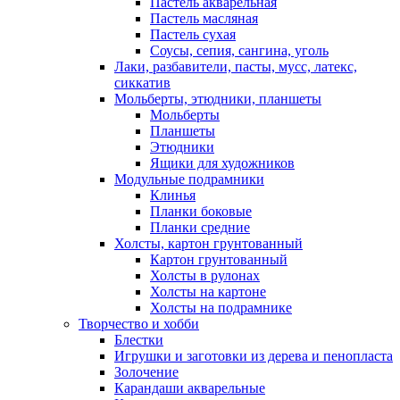
Пастель акварельная
Пастель масляная
Пастель сухая
Соусы, сепия, сангина, уголь
Лаки, разбавители, пасты, мусс, латекс,
сиккатив
Мольберты, этюдники, планшеты
Мольберты
Планшеты
Этюдники
Ящики для художников
Модульные подрамники
Клинья
Планки боковые
Планки средние
Холсты, картон грунтованный
Картон грунтованный
Холсты в рулонах
Холсты на картоне
Холсты на подрамнике
Творчество и хобби
Блестки
Игрушки и заготовки из дерева и пенопласта
Золочение
Карандаши акварельные