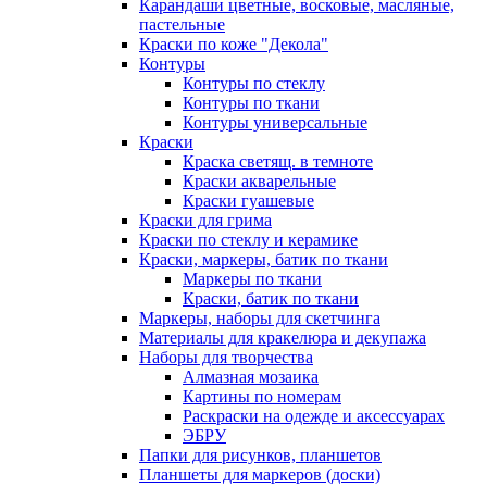
Карандаши цветные, восковые, масляные,
пастельные
Краски по коже "Декола"
Контуры
Контуры по стеклу
Контуры по ткани
Контуры универсальные
Краски
Краска светящ. в темноте
Краски акварельные
Краски гуашевые
Краски для грима
Краски по стеклу и керамике
Краски, маркеры, батик по ткани
Маркеры по ткани
Краски, батик по ткани
Маркеры, наборы для скетчинга
Материалы для кракелюра и декупажа
Наборы для творчества
Алмазная мозаика
Картины по номерам
Раскраски на одежде и аксессуарах
ЭБРУ
Папки для рисунков, планшетов
Планшеты для маркеров (доски)