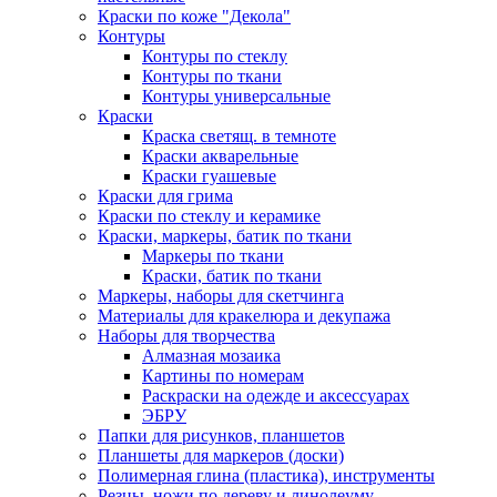
Краски по коже "Декола"
Контуры
Контуры по стеклу
Контуры по ткани
Контуры универсальные
Краски
Краска светящ. в темноте
Краски акварельные
Краски гуашевые
Краски для грима
Краски по стеклу и керамике
Краски, маркеры, батик по ткани
Маркеры по ткани
Краски, батик по ткани
Маркеры, наборы для скетчинга
Материалы для кракелюра и декупажа
Наборы для творчества
Алмазная мозаика
Картины по номерам
Раскраски на одежде и аксессуарах
ЭБРУ
Папки для рисунков, планшетов
Планшеты для маркеров (доски)
Полимерная глина (пластика), инструменты
Резцы, ножи по дереву и линолеуму