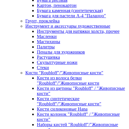
Бумага рисовая
Картон, пенокартон
Бумага каменная (синтетическая)
Бумага для пастели А-4 "Палаццо"
Грунт, проклейка
Инструмент и аксессуары художественные
Инструменты для натяжки холста, прочее
Масленки
Мастихины
Палитры
Пеналы для художников
Растушевка
Скульптурные ножи
Стеки
Кисти "Roubloff"/"Живописные кисти"
Кисти из волоса белки
"Roubloff"/"Живописные кисти
Кисти из щетины "Roubloff" / "Живописные
кисти"
Кисти синтетические
"Roubloff"/"Живописные кисти"
Кисти силиконовые Hana
Кисти колонок "Roubloff" / "Живописные
кисти"
Наборы кистей "Roubloff"/"Живописные