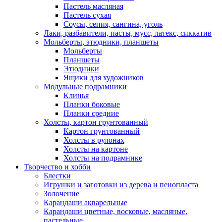
Пастель масляная
Пастель сухая
Соусы, сепия, сангина, уголь
Лаки, разбавители, пасты, мусс, латекс, сиккатив
Мольберты, этюдники, планшеты
Мольберты
Планшеты
Этюдники
Ящики для художников
Модульные подрамники
Клинья
Планки боковые
Планки средние
Холсты, картон грунтованный
Картон грунтованный
Холсты в рулонах
Холсты на картоне
Холсты на подрамнике
Творчество и хобби
Блестки
Игрушки и заготовки из дерева и пенопласта
Золочение
Карандаши акварельные
Карандаши цветные, восковые, масляные,
пастельные