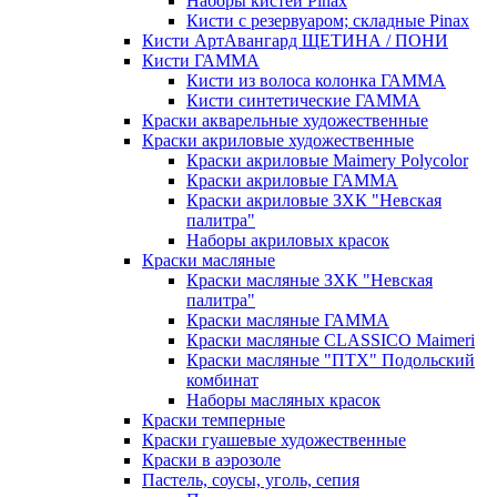
Наборы кистей Pinax
Кисти с резервуаром; складные Pinax
Кисти АртАвангард ЩЕТИНА / ПОНИ
Кисти ГАММА
Кисти из волоса колонка ГАММА
Кисти синтетические ГАММА
Краски акварельные художественные
Краски акриловые художественные
Краски акриловые Maimery Polycolor
Краски акриловые ГАММА
Краски акриловые ЗХК "Невская
палитра"
Наборы акриловых красок
Краски масляные
Краски масляные ЗХК "Невская
палитра"
Краски масляные ГАММА
Краски масляные CLASSICO Maimeri
Краски масляные "ПТХ" Подольский
комбинат
Наборы масляных красок
Краски темперные
Краски гуашевые художественные
Краски в аэрозоле
Пастель, соусы, уголь, сепия