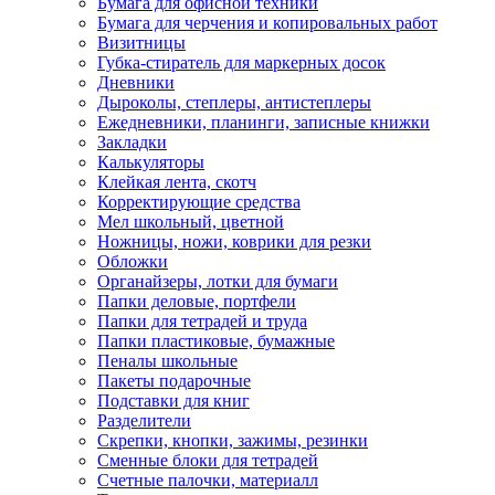
Бумага для офисной техники
Бумага для черчения и копировальных работ
Визитницы
Губка-стиратель для маркерных досок
Дневники
Дыроколы, степлеры, антистеплеры
Ежедневники, планинги, записные книжки
Закладки
Калькуляторы
Клейкая лента, скотч
Корректирующие средства
Мел школьный, цветной
Ножницы, ножи, коврики для резки
Обложки
Органайзеры, лотки для бумаги
Папки деловые, портфели
Папки для тетрадей и труда
Папки пластиковые, бумажные
Пеналы школьные
Пакеты подарочные
Подставки для книг
Разделители
Скрепки, кнопки, зажимы, резинки
Сменные блоки для тетрадей
Счетные палочки, материалл