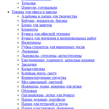
Точилки
Циркули, готовальни
Товары для офиса и школы
Альбомы и папки для творчества
Бейджи, держатели, брелки
Блоки для заметок
Блокноты
Бумага для офисной техники
Бумага для черчения и копировальных работ
Визитницы
Губка-стиратель для маркерных досок
Дневники
Дыроколы, степлеры, антистеплеры
Ежедневники, планинги, записные книжки
Закладки
Калькуляторы
Клейкая лента, скотч
Корректирующие средства
Мел школьный, цветной
Ножницы, ножи, коврики для резки
Обложки
Органайзеры, лотки для бумаги
Папки деловые, портфели
Папки для тетрадей и труда
Папки пластиковые, бумажные