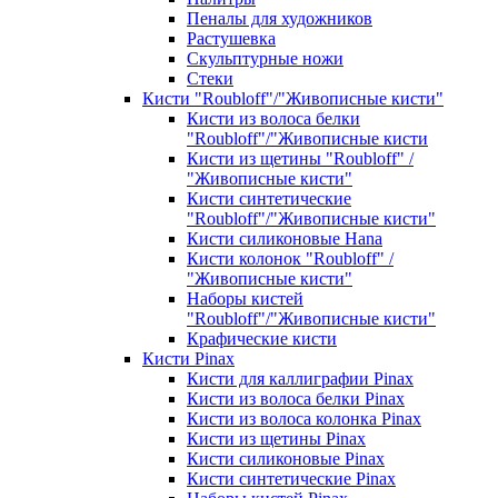
Пеналы для художников
Растушевка
Скульптурные ножи
Стеки
Кисти "Roubloff"/"Живописные кисти"
Кисти из волоса белки
"Roubloff"/"Живописные кисти
Кисти из щетины "Roubloff" /
"Живописные кисти"
Кисти синтетические
"Roubloff"/"Живописные кисти"
Кисти силиконовые Hana
Кисти колонок "Roubloff" /
"Живописные кисти"
Наборы кистей
"Roubloff"/"Живописные кисти"
Крафические кисти
Кисти Pinax
Кисти для каллиграфии Pinax
Кисти из волоса белки Pinax
Кисти из волоса колонка Pinax
Кисти из щетины Pinax
Кисти силиконовые Pinax
Кисти синтетические Pinax