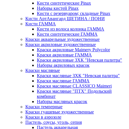
Кисти синтетические Pinax
Наборы кистей Pinax
Кисти с резервуаром; складные Pinax
Кисти АртАвангард ЩЕТИНА / ПОНИ
Кисти ГАММА
Кисти из волоса колонка ГАММА
Кисти синтетические ГАММА
Краски акварельные художественные
Краски акриловые художественные
Краски акриловые Maimery Polycolor
Краски акриловые ГАММА
Краски акриловые ЗХК "Невская палитра"
Наборы акриловых красок
Краски масляные
Краски масляные ЗХК "Невская палитра"
Краски масляные ГАММА
Краски масляные CLASSICO Maimeri
Краски масляные "ПТХ" Подольский
комбинат
Наборы масляных красок
Краски темперные
Краски гуашевые художественные
Краски в аэрозоле
Пастель, соусы, уголь, сепия
Пастель акварельная