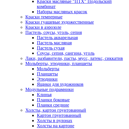
Краски масляные "ПТХ" Подольский
комбинат
Наборы масляных красок
Краски темперные
Краски гуашевые художественные
Краски в аэрозоле
Пастель, соусы, уголь, сепия
Пастель акварельная
Пастель масляная
Пастель сухая
Соусы, сепия, сангина, уголь
Лаки, разбавители, пасты, мусс, латекс, сиккатив
Мольберты, этюдники, планшеты
Мольберты
Планшеты
Этюдники
Ящики для художников
Модульные подрамники
Клинья
Планки боковые
Планки средние
Холсты, картон грунтованный
Картон грунтованный
Холсты в рулонах
Холсты на картоне