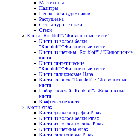
Мастихины
Палитры
Пеналы для художников
Растушевка
Скульптурные ножи
Стеки
Кисти "Roubloff"/"Живописные кисти"
Кисти из волоса белки
"Roubloff"/"Живописные кисти
Кисти из щетины "Roubloff" / "Живописные
кисти"
Кисти синтетические
"Roubloff"/"Живописные кисти"
Кисти силиконовые Hana
Кисти колонок "Roubloff" / "Живописные
кисти"
Наборы кистей "Roubloff"/"Живописные
кисти"
Крафические кисти
Кисти Pinax
Кисти для каллиграфии Pinax
Кисти из волоса белки Pinax
Кисти из волоса колонка Pinax
Кисти из щетины Pinax
Кисти силиконовые Pinax