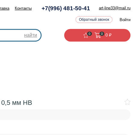
+7(996) 481-50-41
art-line33@mail.ru
тавка
Контакты
Войти
Обратный звонок
0
0
найти
0
₽
, 0,5 мм HB