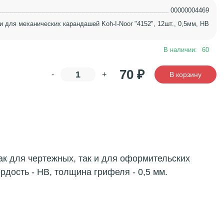
00000004469
 для механических карандашей Koh-I-Noor "4152", 12шт., 0,5мм, HB
В наличии:
60
70
₽
-
+
В корзину
к для чертежных, так и для оформительских
дость - HB, толщина грифеля - 0,5 мм.