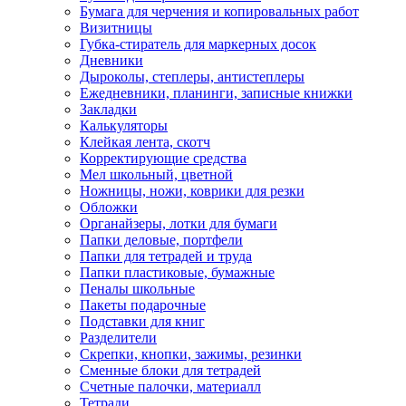
Бумага для черчения и копировальных работ
Визитницы
Губка-стиратель для маркерных досок
Дневники
Дыроколы, степлеры, антистеплеры
Ежедневники, планинги, записные книжки
Закладки
Калькуляторы
Клейкая лента, скотч
Корректирующие средства
Мел школьный, цветной
Ножницы, ножи, коврики для резки
Обложки
Органайзеры, лотки для бумаги
Папки деловые, портфели
Папки для тетрадей и труда
Папки пластиковые, бумажные
Пеналы школьные
Пакеты подарочные
Подставки для книг
Разделители
Скрепки, кнопки, зажимы, резинки
Сменные блоки для тетрадей
Счетные палочки, материалл
Тетради