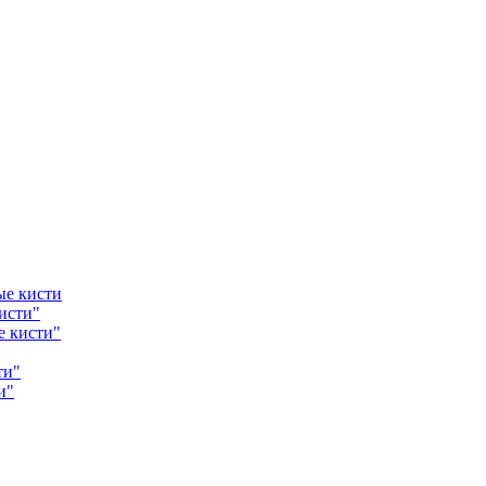
ые кисти
исти"
е кисти"
ти"
и"