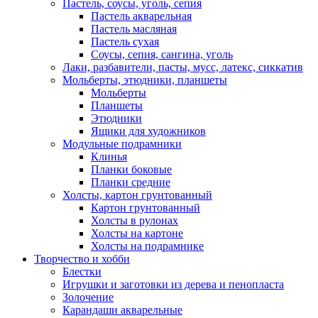
Пастель, соусы, уголь, сепия
Пастель акварельная
Пастель масляная
Пастель сухая
Соусы, сепия, сангина, уголь
Лаки, разбавители, пасты, мусс, латекс, сиккатив
Мольберты, этюдники, планшеты
Мольберты
Планшеты
Этюдники
Ящики для художников
Модульные подрамники
Клинья
Планки боковые
Планки средние
Холсты, картон грунтованный
Картон грунтованный
Холсты в рулонах
Холсты на картоне
Холсты на подрамнике
Творчество и хобби
Блестки
Игрушки и заготовки из дерева и пенопласта
Золочение
Карандаши акварельные