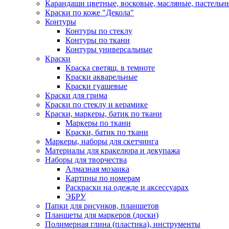
Карандаши цветные, восковые, масляные, пастельн
Краски по коже "Декола"
Контуры
Контуры по стеклу
Контуры по ткани
Контуры универсальные
Краски
Краска светящ. в темноте
Краски акварельные
Краски гуашевые
Краски для грима
Краски по стеклу и керамике
Краски, маркеры, батик по ткани
Маркеры по ткани
Краски, батик по ткани
Маркеры, наборы для скетчинга
Материалы для кракелюра и декупажа
Наборы для творчества
Алмазная мозаика
Картины по номерам
Раскраски на одежде и аксессуарах
ЭБРУ
Папки для рисунков, планшетов
Планшеты для маркеров (доски)
Полимерная глина (пластика), инструменты