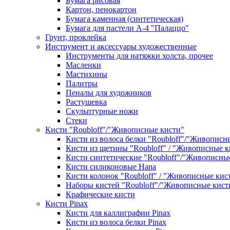
Бумага рисовая
Картон, пенокартон
Бумага каменная (синтетическая)
Бумага для пастели А-4 "Палаццо"
Грунт, проклейка
Инструмент и аксессуары художественные
Инструменты для натяжки холста, прочее
Масленки
Мастихины
Палитры
Пеналы для художников
Растушевка
Скульптурные ножи
Стеки
Кисти "Roubloff"/"Живописные кисти"
Кисти из волоса белки "Roubloff"/"Живописн
Кисти из щетины "Roubloff" / "Живописные к
Кисти синтетические "Roubloff"/"Живописны
Кисти силиконовые Hana
Кисти колонок "Roubloff" / "Живописные кис
Наборы кистей "Roubloff"/"Живописные кист
Крафические кисти
Кисти Pinax
Кисти для каллиграфии Pinax
Кисти из волоса белки Pinax