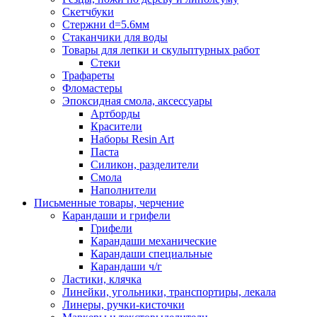
Скетчбуки
Стержни d=5.6мм
Стаканчики для воды
Товары для лепки и скульптурных работ
Стеки
Трафареты
Фломастеры
Эпоксидная смола, аксессуары
Артборды
Красители
Наборы Resin Art
Паста
Силикон, разделители
Смола
Наполнители
Письменные товары, черчение
Карандаши и грифели
Грифели
Карандаши механические
Карандаши специальные
Карандаши ч/г
Ластики, клячка
Линейки, угольники, транспортиры, лекала
Линеры, ручки-кисточки