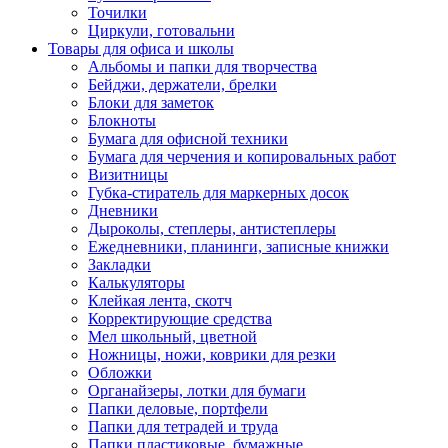
Точилки
Циркули, готовальни
Товары для офиса и школы
Альбомы и папки для творчества
Бейджи, держатели, брелки
Блоки для заметок
Блокноты
Бумага для офисной техники
Бумага для черчения и копировальных работ
Визитницы
Губка-стиратель для маркерных досок
Дневники
Дыроколы, степлеры, антистеплеры
Ежедневники, планинги, записные книжки
Закладки
Калькуляторы
Клейкая лента, скотч
Корректирующие средства
Мел школьный, цветной
Ножницы, ножи, коврики для резки
Обложки
Органайзеры, лотки для бумаги
Папки деловые, портфели
Папки для тетрадей и труда
Папки пластиковые, бумажные