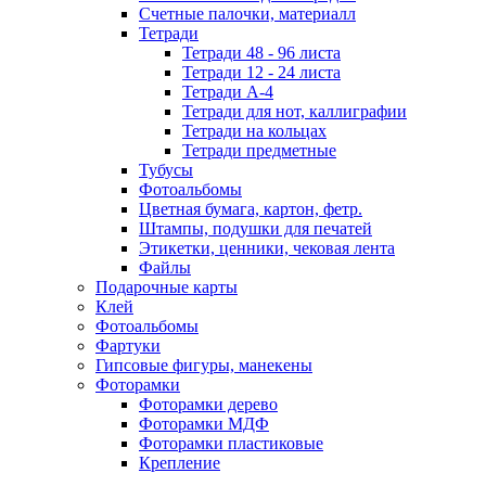
Счетные палочки, материалл
Тетради
Тетради 48 - 96 листа
Тетради 12 - 24 листа
Тетради А-4
Тетради для нот, каллиграфии
Тетради на кольцах
Тетради предметные
Тубусы
Фотоальбомы
Цветная бумага, картон, фетр.
Штампы, подушки для печатей
Этикетки, ценники, чековая лента
Файлы
Подарочные карты
Клей
Фотоальбомы
Фартуки
Гипсовые фигуры, манекены
Фоторамки
Фоторамки дерево
Фоторамки МДФ
Фоторамки пластиковые
Крепление