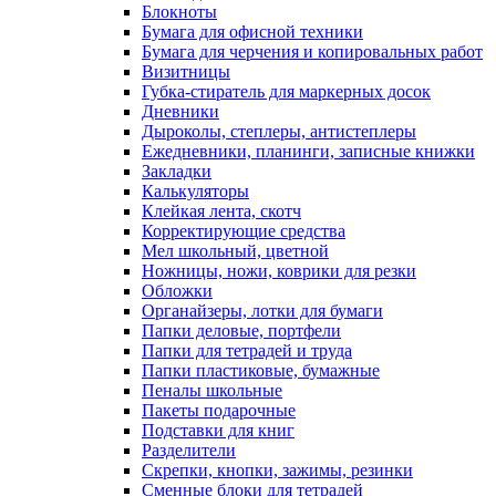
Блокноты
Бумага для офисной техники
Бумага для черчения и копировальных работ
Визитницы
Губка-стиратель для маркерных досок
Дневники
Дыроколы, степлеры, антистеплеры
Ежедневники, планинги, записные книжки
Закладки
Калькуляторы
Клейкая лента, скотч
Корректирующие средства
Мел школьный, цветной
Ножницы, ножи, коврики для резки
Обложки
Органайзеры, лотки для бумаги
Папки деловые, портфели
Папки для тетрадей и труда
Папки пластиковые, бумажные
Пеналы школьные
Пакеты подарочные
Подставки для книг
Разделители
Скрепки, кнопки, зажимы, резинки
Сменные блоки для тетрадей