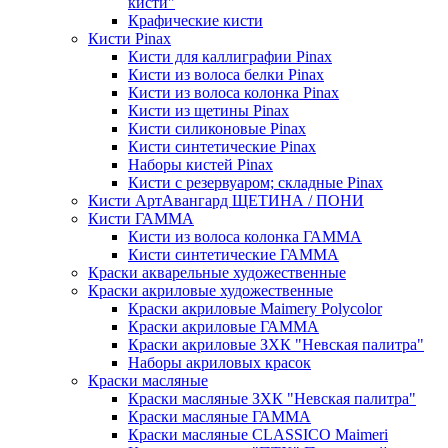
кисти"
Крафические кисти
Кисти Pinax
Кисти для каллиграфии Pinax
Кисти из волоса белки Pinax
Кисти из волоса колонка Pinax
Кисти из щетины Pinax
Кисти силиконовые Pinax
Кисти синтетические Pinax
Наборы кистей Pinax
Кисти с резервуаром; складные Pinax
Кисти АртАвангард ЩЕТИНА / ПОНИ
Кисти ГАММА
Кисти из волоса колонка ГАММА
Кисти синтетические ГАММА
Краски акварельные художественные
Краски акриловые художественные
Краски акриловые Maimery Polycolor
Краски акриловые ГАММА
Краски акриловые ЗХК "Невская палитра"
Наборы акриловых красок
Краски масляные
Краски масляные ЗХК "Невская палитра"
Краски масляные ГАММА
Краски масляные CLASSICO Maimeri