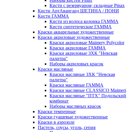
Наборы кистей Pinax
Кисти с резервуаром; складные Pinax
Кисти АртАвангард ЩЕТИНА / ПОНИ
Кисти ГАММА
Кисти из волоса колонка ГАММА
Кисти синтетические ГАММА
Краски акварельные художественные
Краски акриловые художественные
Краски акриловые Maimery Polycolor
Краски акриловые ГАММА
Краски акриловые ЗХК "Невская
палитра"
Наборы акриловых красок
Краски масляные
Краски масляные ЗХК "Невская
палитра"
Краски масляные ГАММА
Краски масляные CLASSICO Maimeri
Краски масляные "ПТХ" Подольский
комбинат
Наборы масляных красок
Краски темперные
Краски гуашевые художественные
Краски в аэрозоле
Пастель, соусы, уголь, сепия