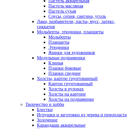
Пастель акварельная
Пастель масляная
Пастель сухая
Соусы, сепия, сангина, уголь
Лаки, разбавители, пасты, мусс, латекс,
сиккатив
Мольберты, этюдники, планшеты
Мольберты
Планшеты
Этюдники
Ящики для художников
Модульные подрамники
Клинья
Планки боковые
Планки средние
Холсты, картон грунтованный
Картон грунтованный
Холсты в рулонах
Холсты на картоне
Холсты на подрамнике
Творчество и хобби
Блестки
Игрушки и заготовки из дерева и пенопласта
Золочение
Карандаши акварельные