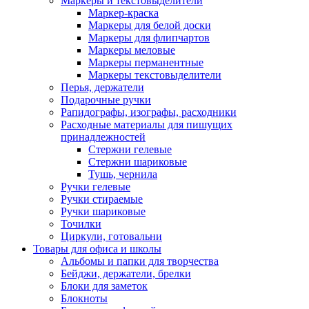
Маркеры и текстовыделители
Маркер-краска
Маркеры для белой доски
Маркеры для флипчартов
Маркеры меловые
Маркеры перманентные
Маркеры текстовыделители
Перья, держатели
Подарочные ручки
Рапидографы, изографы, расходники
Расходные материалы для пишущих
принадлежностей
Стержни гелевые
Стержни шариковые
Тушь, чернила
Ручки гелевые
Ручки стираемые
Ручки шариковые
Точилки
Циркули, готовальни
Товары для офиса и школы
Альбомы и папки для творчества
Бейджи, держатели, брелки
Блоки для заметок
Блокноты