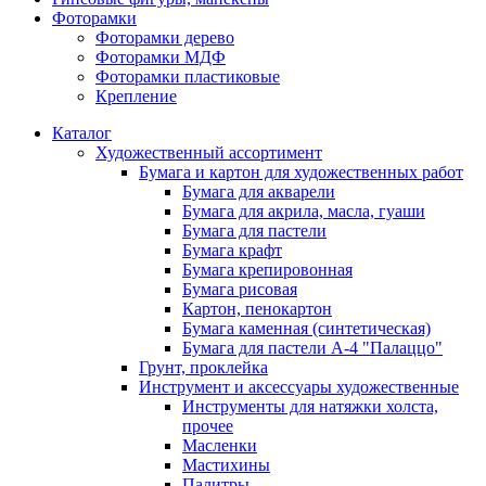
Фоторамки
Фоторамки дерево
Фоторамки МДФ
Фоторамки пластиковые
Крепление
Каталог
Художественный ассортимент
Бумага и картон для художественных работ
Бумага для акварели
Бумага для акрила, масла, гуаши
Бумага для пастели
Бумага крафт
Бумага крепировонная
Бумага рисовая
Картон, пенокартон
Бумага каменная (синтетическая)
Бумага для пастели А-4 "Палаццо"
Грунт, проклейка
Инструмент и аксессуары художественные
Инструменты для натяжки холста,
прочее
Масленки
Мастихины
Палитры