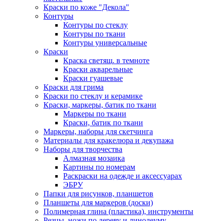
Краски по коже "Декола"
Контуры
Контуры по стеклу
Контуры по ткани
Контуры универсальные
Краски
Краска светящ. в темноте
Краски акварельные
Краски гуашевые
Краски для грима
Краски по стеклу и керамике
Краски, маркеры, батик по ткани
Маркеры по ткани
Краски, батик по ткани
Маркеры, наборы для скетчинга
Материалы для кракелюра и декупажа
Наборы для творчества
Алмазная мозаика
Картины по номерам
Раскраски на одежде и аксессуарах
ЭБРУ
Папки для рисунков, планшетов
Планшеты для маркеров (доски)
Полимерная глина (пластика), инструменты
Резцы, ножи по дереву и линолеуму