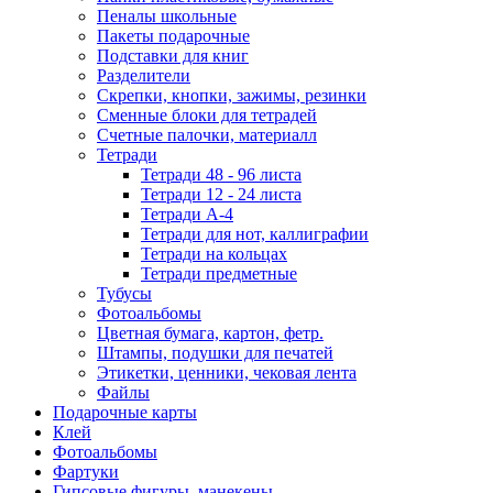
Пеналы школьные
Пакеты подарочные
Подставки для книг
Разделители
Скрепки, кнопки, зажимы, резинки
Сменные блоки для тетрадей
Счетные палочки, материалл
Тетради
Тетради 48 - 96 листа
Тетради 12 - 24 листа
Тетради А-4
Тетради для нот, каллиграфии
Тетради на кольцах
Тетради предметные
Тубусы
Фотоальбомы
Цветная бумага, картон, фетр.
Штампы, подушки для печатей
Этикетки, ценники, чековая лента
Файлы
Подарочные карты
Клей
Фотоальбомы
Фартуки
Гипсовые фигуры, манекены