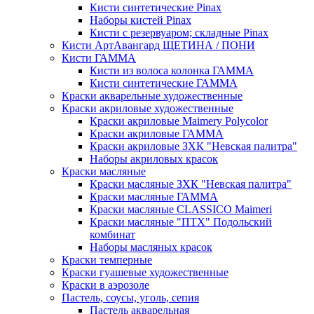
Кисти синтетические Pinax
Наборы кистей Pinax
Кисти с резервуаром; складные Pinax
Кисти АртАвангард ЩЕТИНА / ПОНИ
Кисти ГАММА
Кисти из волоса колонка ГАММА
Кисти синтетические ГАММА
Краски акварельные художественные
Краски акриловые художественные
Краски акриловые Maimery Polycolor
Краски акриловые ГАММА
Краски акриловые ЗХК "Невская палитра"
Наборы акриловых красок
Краски масляные
Краски масляные ЗХК "Невская палитра"
Краски масляные ГАММА
Краски масляные CLASSICO Maimeri
Краски масляные "ПТХ" Подольский
комбинат
Наборы масляных красок
Краски темперные
Краски гуашевые художественные
Краски в аэрозоле
Пастель, соусы, уголь, сепия
Пастель акварельная