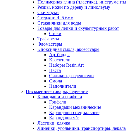
Полимерная глина (пластика), инструменты
Резцы, ножи по дереву и линолеуму
Скетчбуки
Стержни d=5.6мм
Стаканчики для воды
Товары для лепки и скульптурных работ
Стеки
Трафареты
Фломастеры
Эпоксидная смола, аксессуары
Артборды
Красители
Наборы Resin Art
Паста
Силикон, разделители
Смола
Наполнители
Письменные товары, черчение
Карандаши и грифели
Грифели
Карандаши механические
Карандаши специальные
Карандаши ч/г
Ластики, клячка
Линейки, угольники, транспортиры, лекала