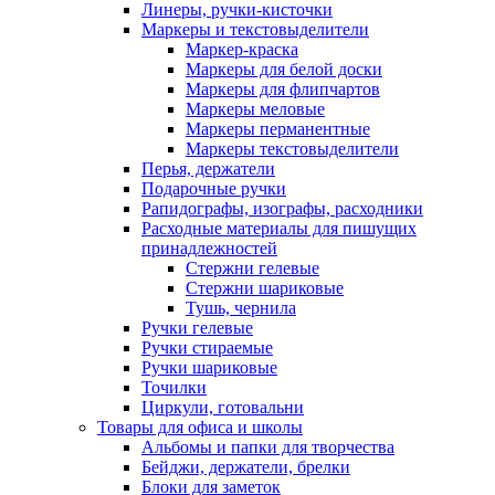
Линеры, ручки-кисточки
Маркеры и текстовыделители
Маркер-краска
Маркеры для белой доски
Маркеры для флипчартов
Маркеры меловые
Маркеры перманентные
Маркеры текстовыделители
Перья, держатели
Подарочные ручки
Рапидографы, изографы, расходники
Расходные материалы для пишущих
принадлежностей
Стержни гелевые
Стержни шариковые
Тушь, чернила
Ручки гелевые
Ручки стираемые
Ручки шариковые
Точилки
Циркули, готовальни
Товары для офиса и школы
Альбомы и папки для творчества
Бейджи, держатели, брелки
Блоки для заметок