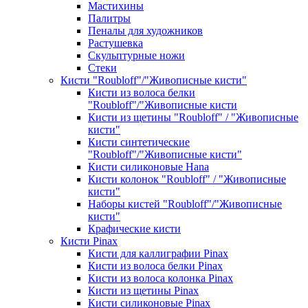
Мастихины
Палитры
Пеналы для художников
Растушевка
Скульптурные ножи
Стеки
Кисти "Roubloff"/"Живописные кисти"
Кисти из волоса белки
"Roubloff"/"Живописные кисти
Кисти из щетины "Roubloff" / "Живописные
кисти"
Кисти синтетические
"Roubloff"/"Живописные кисти"
Кисти силиконовые Hana
Кисти колонок "Roubloff" / "Живописные
кисти"
Наборы кистей "Roubloff"/"Живописные
кисти"
Крафические кисти
Кисти Pinax
Кисти для каллиграфии Pinax
Кисти из волоса белки Pinax
Кисти из волоса колонка Pinax
Кисти из щетины Pinax
Кисти силиконовые Pinax