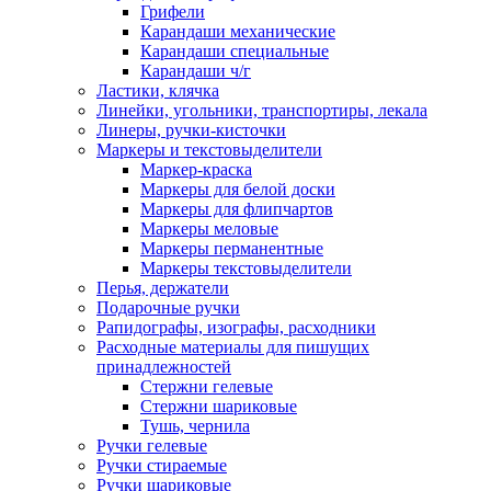
Грифели
Карандаши механические
Карандаши специальные
Карандаши ч/г
Ластики, клячка
Линейки, угольники, транспортиры, лекала
Линеры, ручки-кисточки
Маркеры и текстовыделители
Маркер-краска
Маркеры для белой доски
Маркеры для флипчартов
Маркеры меловые
Маркеры перманентные
Маркеры текстовыделители
Перья, держатели
Подарочные ручки
Рапидографы, изографы, расходники
Расходные материалы для пишущих
принадлежностей
Стержни гелевые
Стержни шариковые
Тушь, чернила
Ручки гелевые
Ручки стираемые
Ручки шариковые