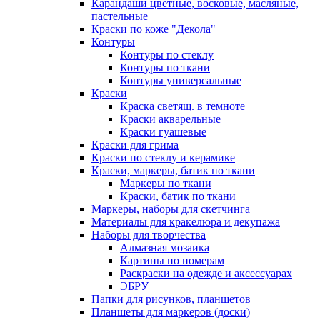
Карандаши цветные, восковые, масляные,
пастельные
Краски по коже "Декола"
Контуры
Контуры по стеклу
Контуры по ткани
Контуры универсальные
Краски
Краска светящ. в темноте
Краски акварельные
Краски гуашевые
Краски для грима
Краски по стеклу и керамике
Краски, маркеры, батик по ткани
Маркеры по ткани
Краски, батик по ткани
Маркеры, наборы для скетчинга
Материалы для кракелюра и декупажа
Наборы для творчества
Алмазная мозаика
Картины по номерам
Раскраски на одежде и аксессуарах
ЭБРУ
Папки для рисунков, планшетов
Планшеты для маркеров (доски)