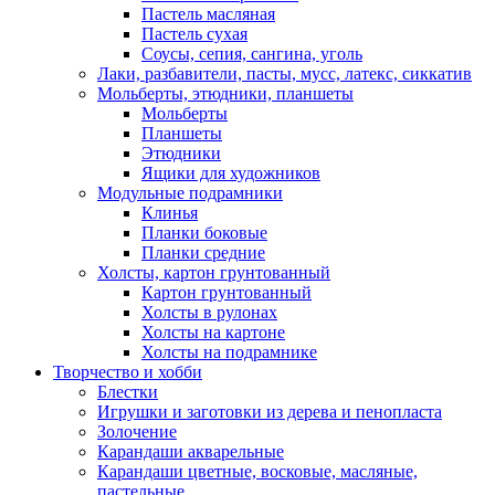
Пастель масляная
Пастель сухая
Соусы, сепия, сангина, уголь
Лаки, разбавители, пасты, мусс, латекс, сиккатив
Мольберты, этюдники, планшеты
Мольберты
Планшеты
Этюдники
Ящики для художников
Модульные подрамники
Клинья
Планки боковые
Планки средние
Холсты, картон грунтованный
Картон грунтованный
Холсты в рулонах
Холсты на картоне
Холсты на подрамнике
Творчество и хобби
Блестки
Игрушки и заготовки из дерева и пенопласта
Золочение
Карандаши акварельные
Карандаши цветные, восковые, масляные,
пастельные