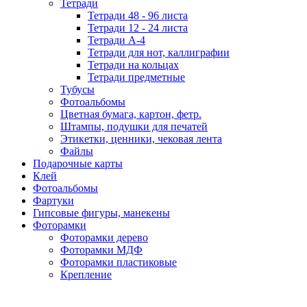
Тетради
Тетради 48 - 96 листа
Тетради 12 - 24 листа
Тетради А-4
Тетради для нот, каллиграфии
Тетради на кольцах
Тетради предметные
Тубусы
Фотоальбомы
Цветная бумага, картон, фетр.
Штампы, подушки для печатей
Этикетки, ценники, чековая лента
Файлы
Подарочные карты
Клей
Фотоальбомы
Фартуки
Гипсовые фигуры, манекены
Фоторамки
Фоторамки дерево
Фоторамки МДФ
Фоторамки пластиковые
Крепление