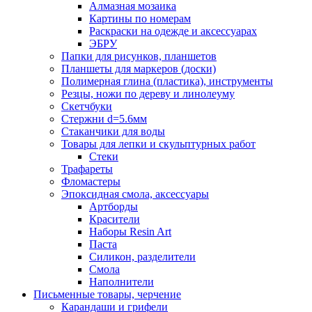
Алмазная мозаика
Картины по номерам
Раскраски на одежде и аксессуарах
ЭБРУ
Папки для рисунков, планшетов
Планшеты для маркеров (доски)
Полимерная глина (пластика), инструменты
Резцы, ножи по дереву и линолеуму
Скетчбуки
Стержни d=5.6мм
Стаканчики для воды
Товары для лепки и скульптурных работ
Стеки
Трафареты
Фломастеры
Эпоксидная смола, аксессуары
Артборды
Красители
Наборы Resin Art
Паста
Силикон, разделители
Смола
Наполнители
Письменные товары, черчение
Карандаши и грифели