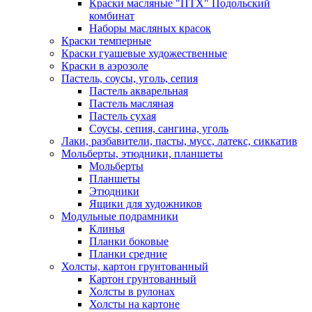
Краски масляные "ПТХ" Подольский
комбинат
Наборы масляных красок
Краски темперные
Краски гуашевые художественные
Краски в аэрозоле
Пастель, соусы, уголь, сепия
Пастель акварельная
Пастель масляная
Пастель сухая
Соусы, сепия, сангина, уголь
Лаки, разбавители, пасты, мусс, латекс, сиккатив
Мольберты, этюдники, планшеты
Мольберты
Планшеты
Этюдники
Ящики для художников
Модульные подрамники
Клинья
Планки боковые
Планки средние
Холсты, картон грунтованный
Картон грунтованный
Холсты в рулонах
Холсты на картоне