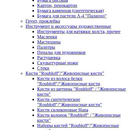
Бумага рисовая
Картон, пенокартон
Бумага каменная (синтетическая)
Бумага для пастели А-4 "Палаццо"
Грунт, проклейка
Инструмент и аксессуары художественные
Инструменты для натяжки холста, прочее
Масленки
Мастихины
Палитры
Пеналы для художников
Растушевка
Скульптурные ножи
Стеки
Кисти "Roubloff"/"Живописные кисти"
Кисти из волоса белки
"Roubloff"/"Живописные кисти
Кисти из щетины "Roubloff" / "Живописные
кисти"
Кисти синтетические
"Roubloff"/"Живописные кисти"
Кисти силиконовые Hana
Кисти колонок "Roubloff" / "Живописные
кисти"
Наборы кистей "Roubloff"/"Живописные