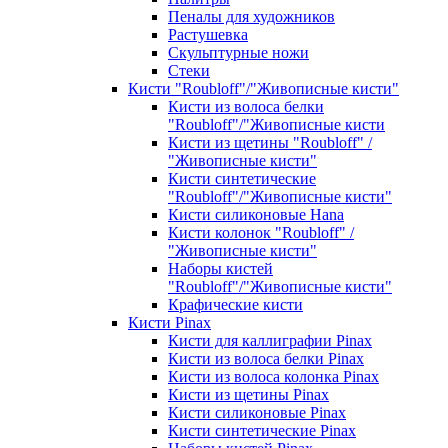
Пеналы для художников
Растушевка
Скульптурные ножи
Стеки
Кисти "Roubloff"/"Живописные кисти"
Кисти из волоса белки
"Roubloff"/"Живописные кисти
Кисти из щетины "Roubloff" /
"Живописные кисти"
Кисти синтетические
"Roubloff"/"Живописные кисти"
Кисти силиконовые Hana
Кисти колонок "Roubloff" /
"Живописные кисти"
Наборы кистей
"Roubloff"/"Живописные кисти"
Крафические кисти
Кисти Pinax
Кисти для каллиграфии Pinax
Кисти из волоса белки Pinax
Кисти из волоса колонка Pinax
Кисти из щетины Pinax
Кисти силиконовые Pinax
Кисти синтетические Pinax