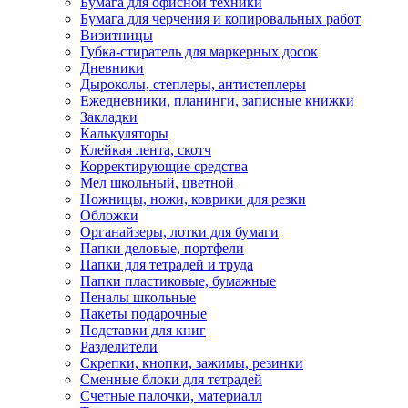
Бумага для офисной техники
Бумага для черчения и копировальных работ
Визитницы
Губка-стиратель для маркерных досок
Дневники
Дыроколы, степлеры, антистеплеры
Ежедневники, планинги, записные книжки
Закладки
Калькуляторы
Клейкая лента, скотч
Корректирующие средства
Мел школьный, цветной
Ножницы, ножи, коврики для резки
Обложки
Органайзеры, лотки для бумаги
Папки деловые, портфели
Папки для тетрадей и труда
Папки пластиковые, бумажные
Пеналы школьные
Пакеты подарочные
Подставки для книг
Разделители
Скрепки, кнопки, зажимы, резинки
Сменные блоки для тетрадей
Счетные палочки, материалл