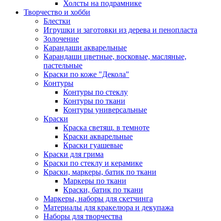
Холсты на подрамнике
Творчество и хобби
Блестки
Игрушки и заготовки из дерева и пенопласта
Золочение
Карандаши акварельные
Карандаши цветные, восковые, масляные,
пастельные
Краски по коже "Декола"
Контуры
Контуры по стеклу
Контуры по ткани
Контуры универсальные
Краски
Краска светящ. в темноте
Краски акварельные
Краски гуашевые
Краски для грима
Краски по стеклу и керамике
Краски, маркеры, батик по ткани
Маркеры по ткани
Краски, батик по ткани
Маркеры, наборы для скетчинга
Материалы для кракелюра и декупажа
Наборы для творчества