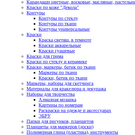
Карандаши цветные, восковые, масляные, пастельн
Краски по коже "Декола"
Контуры
Контуры по стеклу
Контуры по ткани
Контуры универсальные
Краски
Краска светящ. в темноте
Краски акварельные
Краски гуашевые
Краски для грима
Краски по стеклу и керамике
Краски, маркеры, батик по ткани
Маркеры по ткани
Краски, батик по ткани
Маркеры, наборы для скетчинга
Материалы для кракелюра и декупажа
Наборы для творчества
Алмазная мозаика
Картины по номерам
Раскраски на одежде и аксессуарах
ЭБРУ
Папки для рисунков, планшетов
Планшеты для маркеров (доски)
Полимерная глина (пластика), инструменты