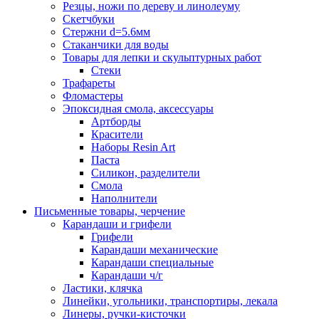
Резцы, ножи по дереву и линолеуму
Скетчбуки
Стержни d=5.6мм
Стаканчики для воды
Товары для лепки и скульптурных работ
Стеки
Трафареты
Фломастеры
Эпоксидная смола, аксессуары
Артборды
Красители
Наборы Resin Art
Паста
Силикон, разделители
Смола
Наполнители
Письменные товары, черчение
Карандаши и грифели
Грифели
Карандаши механические
Карандаши специальные
Карандаши ч/г
Ластики, клячка
Линейки, угольники, транспортиры, лекала
Линеры, ручки-кисточки