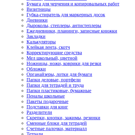
Бумага для черчения и копировальных работ
Визитницы
Губка-стиратель для маркерных досок
Дневники
Дыроколы, степлеры, антистеплеры
Ежедневники, планинги, записные книжки
Закладки
Калькуляторы
Клейкая лента, скотч
Корректирующие средства
Мел школьный, цветной
Ножницы, ножи, коврики для резки
Обложки
Органайзеры, лотки для бумаги
Папки деловые, портфели
Папки для тетрадей и труда
Папки пластиковые, бумажные
Пеналы школьные
Пакеты подарочные
Подставки для книг
Разделители
Скрепки, кнопки, зажимы, резинки
Сменные блоки для тетрадей
Счетные палочки, материалл
Тетради