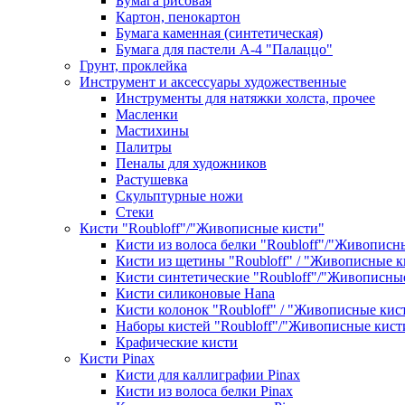
Бумага рисовая
Картон, пенокартон
Бумага каменная (синтетическая)
Бумага для пастели А-4 "Палаццо"
Грунт, проклейка
Инструмент и аксессуары художественные
Инструменты для натяжки холста, прочее
Масленки
Мастихины
Палитры
Пеналы для художников
Растушевка
Скульптурные ножи
Стеки
Кисти "Roubloff"/"Живописные кисти"
Кисти из волоса белки "Roubloff"/"Живописн
Кисти из щетины "Roubloff" / "Живописные к
Кисти синтетические "Roubloff"/"Живописны
Кисти силиконовые Hana
Кисти колонок "Roubloff" / "Живописные кис
Наборы кистей "Roubloff"/"Живописные кист
Крафические кисти
Кисти Pinax
Кисти для каллиграфии Pinax
Кисти из волоса белки Pinax