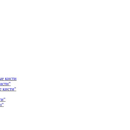
ые кисти
исти"
е кисти"
ти"
и"