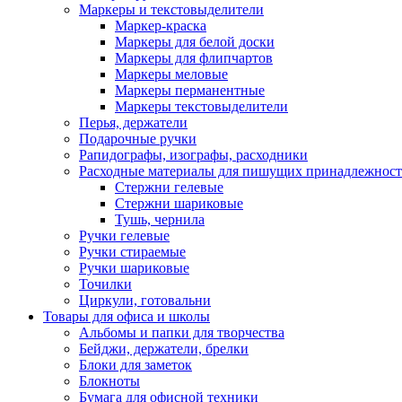
Маркеры и текстовыделители
Маркер-краска
Маркеры для белой доски
Маркеры для флипчартов
Маркеры меловые
Маркеры перманентные
Маркеры текстовыделители
Перья, держатели
Подарочные ручки
Рапидографы, изографы, расходники
Расходные материалы для пишущих принадлежност
Стержни гелевые
Стержни шариковые
Тушь, чернила
Ручки гелевые
Ручки стираемые
Ручки шариковые
Точилки
Циркули, готовальни
Товары для офиса и школы
Альбомы и папки для творчества
Бейджи, держатели, брелки
Блоки для заметок
Блокноты
Бумага для офисной техники