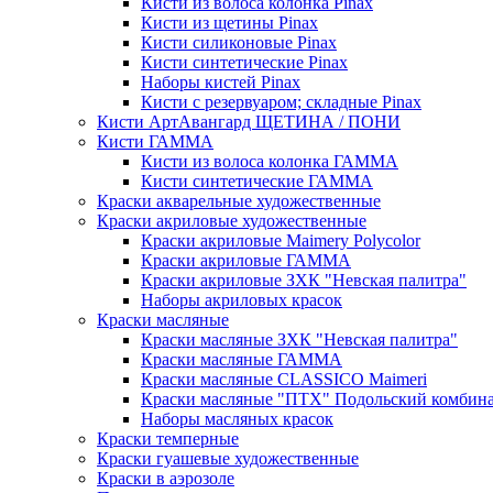
Кисти из волоса колонка Pinax
Кисти из щетины Pinax
Кисти силиконовые Pinax
Кисти синтетические Pinax
Наборы кистей Pinax
Кисти с резервуаром; складные Pinax
Кисти АртАвангард ЩЕТИНА / ПОНИ
Кисти ГАММА
Кисти из волоса колонка ГАММА
Кисти синтетические ГАММА
Краски акварельные художественные
Краски акриловые художественные
Краски акриловые Maimery Polycolor
Краски акриловые ГАММА
Краски акриловые ЗХК "Невская палитра"
Наборы акриловых красок
Краски масляные
Краски масляные ЗХК "Невская палитра"
Краски масляные ГАММА
Краски масляные CLASSICO Maimeri
Краски масляные "ПТХ" Подольский комбин
Наборы масляных красок
Краски темперные
Краски гуашевые художественные
Краски в аэрозоле