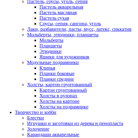
Пастель, соусы, уголь, сепия
Пастель акварельная
Пастель масляная
Пастель сухая
Соусы, сепия, сангина, уголь
Лаки, разбавители, пасты, мусс, латекс, сиккатив
Мольберты, этюдники, планшеты
Мольберты
Планшеты
Этюдники
Ящики для художников
Модульные подрамники
Клинья
Планки боковые
Планки средние
Холсты, картон грунтованный
Картон грунтованный
Холсты в рулонах
Холсты на картоне
Холсты на подрамнике
Творчество и хобби
Блестки
Игрушки и заготовки из дерева и пенопласта
Золочение
Карандаши акварельные