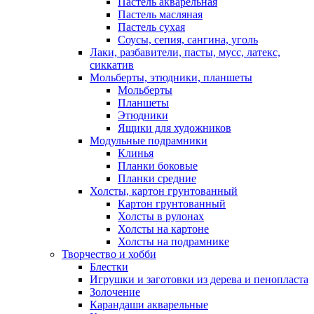
Пастель акварельная
Пастель масляная
Пастель сухая
Соусы, сепия, сангина, уголь
Лаки, разбавители, пасты, мусс, латекс,
сиккатив
Мольберты, этюдники, планшеты
Мольберты
Планшеты
Этюдники
Ящики для художников
Модульные подрамники
Клинья
Планки боковые
Планки средние
Холсты, картон грунтованный
Картон грунтованный
Холсты в рулонах
Холсты на картоне
Холсты на подрамнике
Творчество и хобби
Блестки
Игрушки и заготовки из дерева и пенопласта
Золочение
Карандаши акварельные