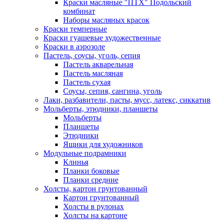
Краски масляные "ПТХ" Подольский
комбинат
Наборы масляных красок
Краски темперные
Краски гуашевые художественные
Краски в аэрозоле
Пастель, соусы, уголь, сепия
Пастель акварельная
Пастель масляная
Пастель сухая
Соусы, сепия, сангина, уголь
Лаки, разбавители, пасты, мусс, латекс, сиккатив
Мольберты, этюдники, планшеты
Мольберты
Планшеты
Этюдники
Ящики для художников
Модульные подрамники
Клинья
Планки боковые
Планки средние
Холсты, картон грунтованный
Картон грунтованный
Холсты в рулонах
Холсты на картоне