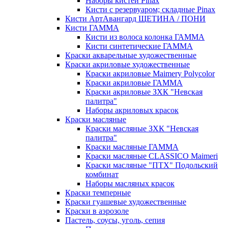
Наборы кистей Pinax
Кисти с резервуаром; складные Pinax
Кисти АртАвангард ЩЕТИНА / ПОНИ
Кисти ГАММА
Кисти из волоса колонка ГАММА
Кисти синтетические ГАММА
Краски акварельные художественные
Краски акриловые художественные
Краски акриловые Maimery Polycolor
Краски акриловые ГАММА
Краски акриловые ЗХК "Невская
палитра"
Наборы акриловых красок
Краски масляные
Краски масляные ЗХК "Невская
палитра"
Краски масляные ГАММА
Краски масляные CLASSICO Maimeri
Краски масляные "ПТХ" Подольский
комбинат
Наборы масляных красок
Краски темперные
Краски гуашевые художественные
Краски в аэрозоле
Пастель, соусы, уголь, сепия