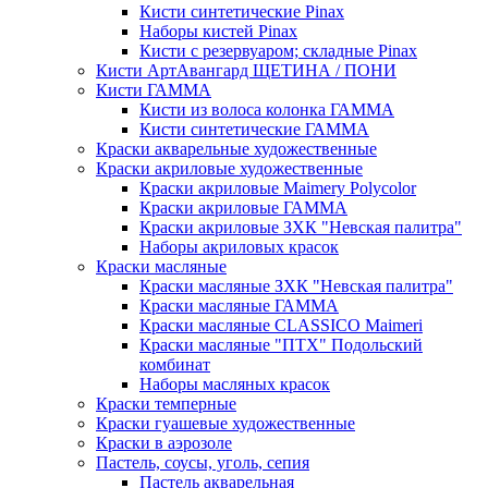
Кисти синтетические Pinax
Наборы кистей Pinax
Кисти с резервуаром; складные Pinax
Кисти АртАвангард ЩЕТИНА / ПОНИ
Кисти ГАММА
Кисти из волоса колонка ГАММА
Кисти синтетические ГАММА
Краски акварельные художественные
Краски акриловые художественные
Краски акриловые Maimery Polycolor
Краски акриловые ГАММА
Краски акриловые ЗХК "Невская палитра"
Наборы акриловых красок
Краски масляные
Краски масляные ЗХК "Невская палитра"
Краски масляные ГАММА
Краски масляные CLASSICO Maimeri
Краски масляные "ПТХ" Подольский
комбинат
Наборы масляных красок
Краски темперные
Краски гуашевые художественные
Краски в аэрозоле
Пастель, соусы, уголь, сепия
Пастель акварельная