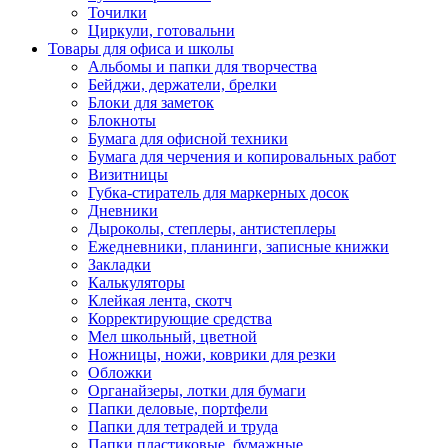
Точилки
Циркули, готовальни
Товары для офиса и школы
Альбомы и папки для творчества
Бейджи, держатели, брелки
Блоки для заметок
Блокноты
Бумага для офисной техники
Бумага для черчения и копировальных работ
Визитницы
Губка-стиратель для маркерных досок
Дневники
Дыроколы, степлеры, антистеплеры
Ежедневники, планинги, записные книжки
Закладки
Калькуляторы
Клейкая лента, скотч
Корректирующие средства
Мел школьный, цветной
Ножницы, ножи, коврики для резки
Обложки
Органайзеры, лотки для бумаги
Папки деловые, портфели
Папки для тетрадей и труда
Папки пластиковые, бумажные