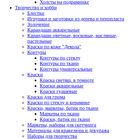
Холсты на подрамнике
Творчество и хобби
Блестки
Игрушки и заготовки из дерева и пенопласта
Золочение
Карандаши акварельные
Карандаши цветные, восковые, масляные,
пастельные
Краски по коже "Декола"
Контуры
Контуры по стеклу
Контуры по ткани
Контуры универсальные
Краски
Краска светящ. в темноте
Краски акварельные
Краски гуашевые
Краски для грима
Краски по стеклу и керамике
Краски, маркеры, батик по ткани
Маркеры по ткани
Краски, батик по ткани
Маркеры, наборы для скетчинга
Материалы для кракелюра и декупажа
Наборы для творчества