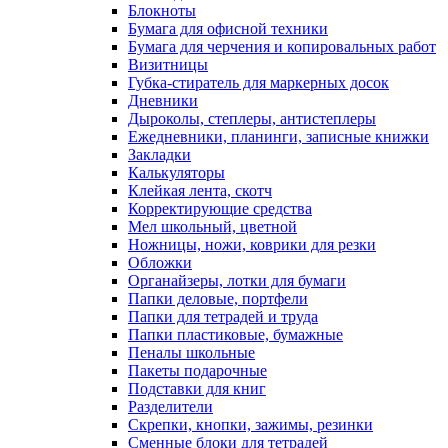
Блокноты
Бумага для офисной техники
Бумага для черчения и копировальных работ
Визитницы
Губка-стиратель для маркерных досок
Дневники
Дыроколы, степлеры, антистеплеры
Ежедневники, планинги, записные книжки
Закладки
Калькуляторы
Клейкая лента, скотч
Корректирующие средства
Мел школьный, цветной
Ножницы, ножи, коврики для резки
Обложки
Органайзеры, лотки для бумаги
Папки деловые, портфели
Папки для тетрадей и труда
Папки пластиковые, бумажные
Пеналы школьные
Пакеты подарочные
Подставки для книг
Разделители
Скрепки, кнопки, зажимы, резинки
Сменные блоки для тетрадей