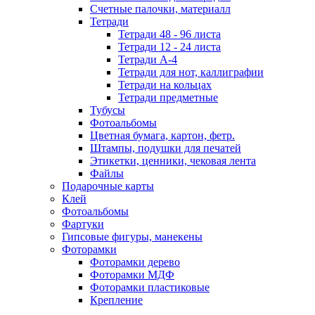
Счетные палочки, материалл
Тетради
Тетради 48 - 96 листа
Тетради 12 - 24 листа
Тетради А-4
Тетради для нот, каллиграфии
Тетради на кольцах
Тетради предметные
Тубусы
Фотоальбомы
Цветная бумага, картон, фетр.
Штампы, подушки для печатей
Этикетки, ценники, чековая лента
Файлы
Подарочные карты
Клей
Фотоальбомы
Фартуки
Гипсовые фигуры, манекены
Фоторамки
Фоторамки дерево
Фоторамки МДФ
Фоторамки пластиковые
Крепление