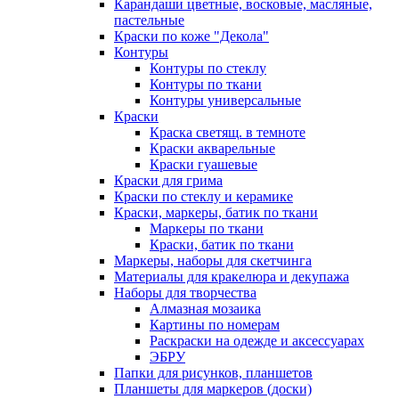
Карандаши цветные, восковые, масляные,
пастельные
Краски по коже "Декола"
Контуры
Контуры по стеклу
Контуры по ткани
Контуры универсальные
Краски
Краска светящ. в темноте
Краски акварельные
Краски гуашевые
Краски для грима
Краски по стеклу и керамике
Краски, маркеры, батик по ткани
Маркеры по ткани
Краски, батик по ткани
Маркеры, наборы для скетчинга
Материалы для кракелюра и декупажа
Наборы для творчества
Алмазная мозаика
Картины по номерам
Раскраски на одежде и аксессуарах
ЭБРУ
Папки для рисунков, планшетов
Планшеты для маркеров (доски)