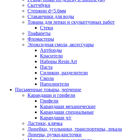
Скетчбуки
Стержни d=5.6мм
Стаканчики для воды
Товары для лепки и скульптурных работ
Стеки
Трафареты
Фломастеры
Эпоксидная смола, аксессуары
Артборды
Красители
Наборы Resin Art
Паста
Силикон, разделители
Смола
Наполнители
Письменные товары, черчение
Карандаши и грифели
Грифели
Карандаши механические
Карандаши специальные
Карандаши ч/г
Ластики, клячка
Линейки, угольники, транспортиры, лекала
Линеры, ручки-кисточки