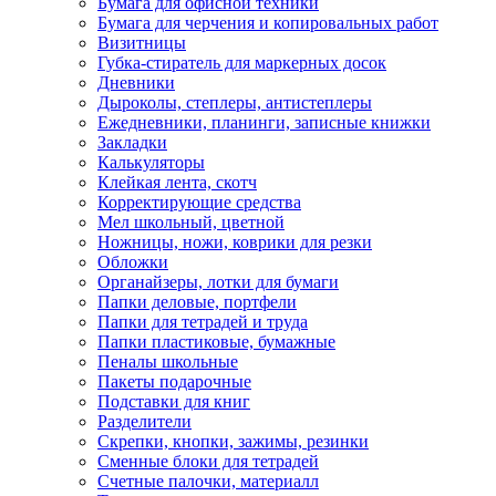
Бумага для офисной техники
Бумага для черчения и копировальных работ
Визитницы
Губка-стиратель для маркерных досок
Дневники
Дыроколы, степлеры, антистеплеры
Ежедневники, планинги, записные книжки
Закладки
Калькуляторы
Клейкая лента, скотч
Корректирующие средства
Мел школьный, цветной
Ножницы, ножи, коврики для резки
Обложки
Органайзеры, лотки для бумаги
Папки деловые, портфели
Папки для тетрадей и труда
Папки пластиковые, бумажные
Пеналы школьные
Пакеты подарочные
Подставки для книг
Разделители
Скрепки, кнопки, зажимы, резинки
Сменные блоки для тетрадей
Счетные палочки, материалл