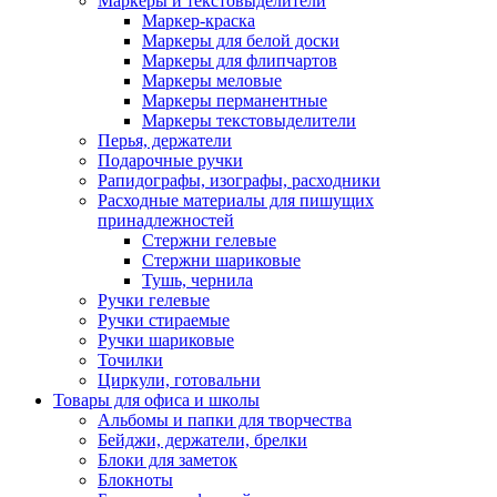
Маркеры и текстовыделители
Маркер-краска
Маркеры для белой доски
Маркеры для флипчартов
Маркеры меловые
Маркеры перманентные
Маркеры текстовыделители
Перья, держатели
Подарочные ручки
Рапидографы, изографы, расходники
Расходные материалы для пишущих
принадлежностей
Стержни гелевые
Стержни шариковые
Тушь, чернила
Ручки гелевые
Ручки стираемые
Ручки шариковые
Точилки
Циркули, готовальни
Товары для офиса и школы
Альбомы и папки для творчества
Бейджи, держатели, брелки
Блоки для заметок
Блокноты