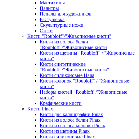
Мастихины
Палитры
Пеналы для художников
Растушевка
Скульптурные ножи
Стеки
Кисти "Roubloff"/"Живописные кисти"
Кисти из волоса белки
"Roubloff"/"Живописные кисти
Кисти из щетины "Roubloff" / "Живописные
кисти"
Кисти синтетические
"Roubloff"/"Живописные кисти"
Кисти силиконовые Hana
Кисти колонок "Roubloff" / "Живописные
кисти"
Наборы кистей "Roubloff"/"Живописные
кисти"
Крафические кисти
Кисти Pinax
Кисти для каллиграфии Pinax
Кисти из волоса белки Pinax
Кисти из волоса колонка Pinax
Кисти из щетины Pinax
Кисти силиконовые Pinax