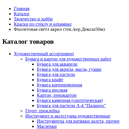
Главная
Каталог
Творчество и хобби
Краски по стеклу и керамике
Фиолетовая светл акрил стек./кер.Декола50мл
Каталог товаров
Художественный ассортимент
Бумага и картон для художественных работ
Бумага для акварели
Бумага для акрила, масла, гуаши
Бумага для пастели
Бумага крафт
Бумага крепировонная
Бумага рисовая
Картон, пенокартон
Бумага каменная (синтетическая)
Бумага для пастели А-4 "Палаццо"
Грунт, проклейка
Инструмент и аксессуары художественные
Инструменты для натяжки холста, прочее
Масленки