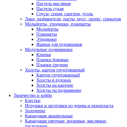
Пастель масляная
Пастель сухая
Соусы, сепия, сангина, уголь
Лаки, разбавители, пасты, мусс, латекс, сиккатив
Мольберты, этюдники, планшеты
Мольберты
Планшеты
Этюдники
Ящики для художников
Модульные подрамники
Клинья
Планки боковые
Планки средние
Холсты, картон грунтованный
Картон грунтованный
Холсты в рулонах
Холсты на картоне
Холсты на подрамнике
Творчество и хобби
Блестки
Игрушки и заготовки из дерева и пенопласта
Золочение
Карандаши акварельные
Карандаши цветные, восковые, масляные,
пастельные