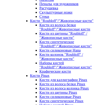
Пеналы для художников
Растушевка
Скульптурные ножи
Стеки
Кисти "Roubloff"/"Живописные кисти"
Кисти из волоса белки
"Roubloff"/"Живописные кисти
Кисти из щетины "Roubloff" /
"Живописные кисти"
Кисти синтетические
"Roubloff"/"Живописные кисти"
Кисти силиконовые Hana
Кисти колонок "Roubloff" /
"Живописные кисти"
Наборы кистей
"Roubloff"/"Живописные кисти"
Крафические кисти
Кисти Pinax
Кисти для каллиграфии Pinax
Кисти из волоса белки Pinax
Кисти из волоса колонка Pinax
Кисти из щетины Pinax
Кисти силиконовые Pinax
Кисти синтетические Pinax