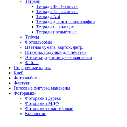
Тетради
Тетради 48 - 96 листа
Тетради 12 - 24 листа
Тетради А-4
Тетради для нот, каллиграфии
Тетради на кольцах
Тетради предметные
Тубусы
Фотоальбомы
Цветная бумага, картон, фетр.
Штампы, подушки для печатей
Этикетки, ценники, чековая лента
Файлы
Подарочные карты
Клей
Фотоальбомы
Фартуки
Гипсовые фигуры, манекены
Фоторамки
Фоторамки дерево
Фоторамки МДФ
Фоторамки пластиковые
Крепление