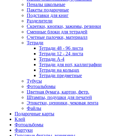
Пеналы школьные
Пакеты подарочные
Подставки для книг
Разделители
Скрепки, кнопки, зажимы, резинки
Сменные блоки для тетрадей
Счетные палочки, материалл
Тетради
Тетради 48 - 96 листа
Тетради 12 - 24 листа
Тетради А-4
Тетради для нот, каллиграфии
Тетради на кольцах
Тетради предметные
Тубусы
Фотоальбомы
Цветная бумага, картон, фетр.
Штампы, подушки для печатей
Этикетки, ценники, чековая лента
Файлы
Подарочные карты
Клей
Фотоальбомы
Фартуки
Гипсовые фигуры, манекены