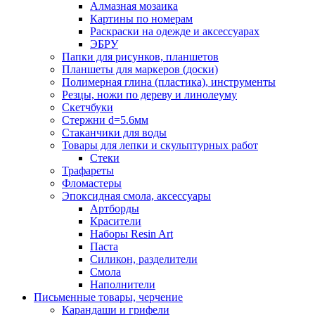
Алмазная мозаика
Картины по номерам
Раскраски на одежде и аксессуарах
ЭБРУ
Папки для рисунков, планшетов
Планшеты для маркеров (доски)
Полимерная глина (пластика), инструменты
Резцы, ножи по дереву и линолеуму
Скетчбуки
Стержни d=5.6мм
Стаканчики для воды
Товары для лепки и скульптурных работ
Стеки
Трафареты
Фломастеры
Эпоксидная смола, аксессуары
Артборды
Красители
Наборы Resin Art
Паста
Силикон, разделители
Смола
Наполнители
Письменные товары, черчение
Карандаши и грифели