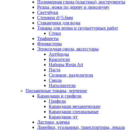
Полимерная глина (пластика), инструменты
Резцы, ножи по дереву и линолеуму
Скетчбуки
Стержни d=5.6мм
Стаканчики для воды
Товары для лепки и скульптурных работ
Стеки
Трафареты
Фломастеры
Эпоксидная смола, аксессуары
Артборды
Красители
Наборы Resin Art
Паста
Силикон, разделители
Смола
Наполнители
Письменные товары, черчение
Карандаши и грифели
Грифели
Карандаши механические
Карандаши специальные
Карандаши ч/г
Ластики, клячка
Линейки, угольники, транспортиры, лекала