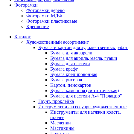
Фоторамки
Фоторамки дерево
Фоторамки МДФ
Фоторамки пластиковые
Крепление
Каталог
Художественный ассортимент
Бумага и картон для художественных работ
Бумага для акварели
Бумага для акрила, масла, гуаши
Бумага для пастели
Бумага крафт
Бумага крепировонная
Бумага рисовая
Картон, пенокартон
Бумага каменная (синтетическая)
Бумага для пастели А-4 "Палаццо"
Грунт, проклейка
Инструмент и аксессуары художественные
Инструменты для натяжки холста,
прочее
Масленки
Мастихины
Палитры