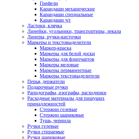
Грифели
Карандаши механические
Карандаши специальные
Карандаши ч/г
Ластики, клячка
Линейки, угольники, транспортиры, лекала
Линеры, ручки-кисточки
Маркеры и текстовыделители
Маркер-краска
Маркеры для белой доски
Маркеры для флипчартов
Маркеры меловые
Маркеры перманентные
Маркеры текстовыделители
Перья, держатели
Подарочные ручки
Рапидографы, изографы, расходники
Расходные материалы для пишущих
принадлежностей
Стержни гелевые
Стержни шариковые
Тушь, чернила
Ручки гелевые
Ручки стираемые
Ручки шариковые