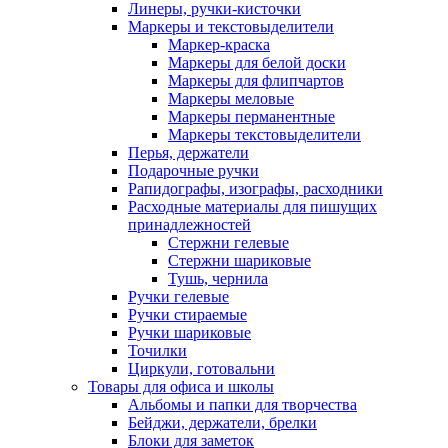
Линеры, ручки-кисточки
Маркеры и текстовыделители
Маркер-краска
Маркеры для белой доски
Маркеры для флипчартов
Маркеры меловые
Маркеры перманентные
Маркеры текстовыделители
Перья, держатели
Подарочные ручки
Рапидографы, изографы, расходники
Расходные материалы для пишущих
принадлежностей
Стержни гелевые
Стержни шариковые
Тушь, чернила
Ручки гелевые
Ручки стираемые
Ручки шариковые
Точилки
Циркули, готовальни
Товары для офиса и школы
Альбомы и папки для творчества
Бейджи, держатели, брелки
Блоки для заметок