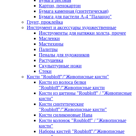
Бумага рисовая
Картон, пенокартон
Бумага каменная (синтетическая)
Бумага для пастели А-4 "Палаццо"
Грунт, проклейка
Инструмент и аксессуары художественные
Инструменты для натяжки холста, прочее
Масленки
Мастихины
Палитры
Пеналы для художников
Растушевка
Скульптурные ножи
Стеки
Кисти "Roubloff"/"Живописные кисти"
Кисти из волоса белки
"Roubloff"/"Живописные кисти
Кисти из щетины "Roubloff" / "Живописные
кисти"
Кисти синтетические
"Roubloff"/"Живописные кисти"
Кисти силиконовые Hana
Кисти колонок "Roubloff" / "Живописные
кисти"
Наборы кистей "Roubloff"/"Живописные