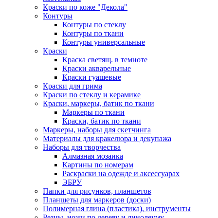
Краски по коже "Декола"
Контуры
Контуры по стеклу
Контуры по ткани
Контуры универсальные
Краски
Краска светящ. в темноте
Краски акварельные
Краски гуашевые
Краски для грима
Краски по стеклу и керамике
Краски, маркеры, батик по ткани
Маркеры по ткани
Краски, батик по ткани
Маркеры, наборы для скетчинга
Материалы для кракелюра и декупажа
Наборы для творчества
Алмазная мозаика
Картины по номерам
Раскраски на одежде и аксессуарах
ЭБРУ
Папки для рисунков, планшетов
Планшеты для маркеров (доски)
Полимерная глина (пластика), инструменты
Резцы, ножи по дереву и линолеуму