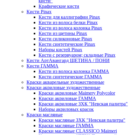
кисти"
Крафические кисти
Кисти Pinax
Кисти для каллиграфии Pinax
Кисти из волоса белки Pinax
Кисти из волоса колонка Pinax
Кисти из щетины Pinax
Кисти силиконовые Pinax
Кисти синтетические Pinax
Наборы кистей Pinax
Кисти с резервуаром; складные Pinax
Кисти АртАвангард ЩЕТИНА / ПОНИ
Кисти ГАММА
Кисти из волоса колонка ГАММА
Кисти синтетические ГАММА
Краски акварельные художественные
Краски акриловые художественные
Краски акриловые Maimery Polycolor
Краски акриловые ГАММА
Краски акриловые ЗХК "Невская палитра"
Наборы акриловых красок
Краски масляные
Краски масляные ЗХК "Невская палитра"
Краски масляные ГАММА
Краски масляные CLASSICO Maimeri