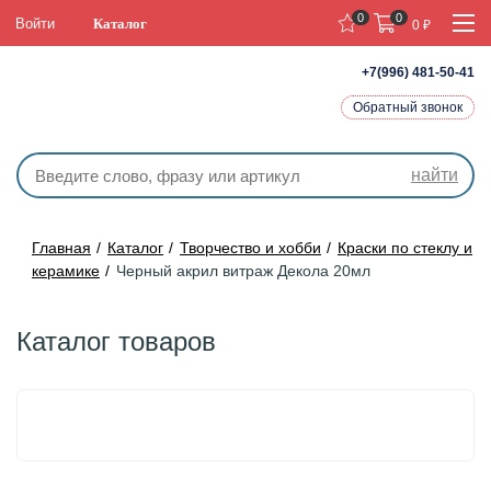
0
0
Войти
Каталог
0
₽
+7(996) 481-50-41
Обратный звонок
найти
Главная
Каталог
Творчество и хобби
Краски по стеклу и
керамике
Черный акрил витраж Декола 20мл
Каталог товаров