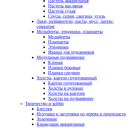
Пастель акварельная
Пастель масляная
Пастель сухая
Соусы, сепия, сангина, уголь
Лаки, разбавители, пасты, мусс, латекс,
сиккатив
Мольберты, этюдники, планшеты
Мольберты
Планшеты
Этюдники
Ящики для художников
Модульные подрамники
Клинья
Планки боковые
Планки средние
Холсты, картон грунтованный
Картон грунтованный
Холсты в рулонах
Холсты на картоне
Холсты на подрамнике
Творчество и хобби
Блестки
Игрушки и заготовки из дерева и пенопласта
Золочение
Карандаши акварельные