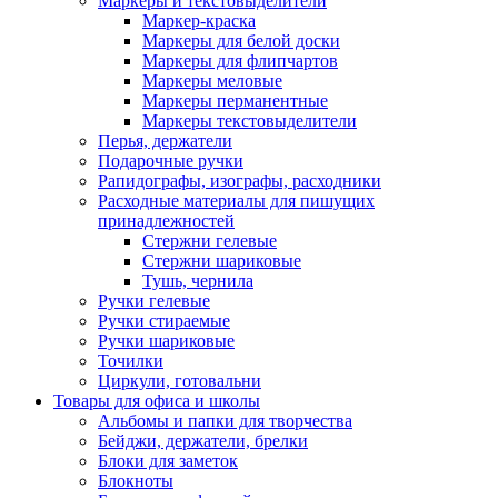
Маркеры и текстовыделители
Маркер-краска
Маркеры для белой доски
Маркеры для флипчартов
Маркеры меловые
Маркеры перманентные
Маркеры текстовыделители
Перья, держатели
Подарочные ручки
Рапидографы, изографы, расходники
Расходные материалы для пишущих
принадлежностей
Стержни гелевые
Стержни шариковые
Тушь, чернила
Ручки гелевые
Ручки стираемые
Ручки шариковые
Точилки
Циркули, готовальни
Товары для офиса и школы
Альбомы и папки для творчества
Бейджи, держатели, брелки
Блоки для заметок
Блокноты