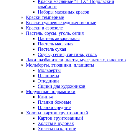
Краски масляные "ПТХ" Подольский
комбинат
Наборы масляных красок
Краски темперные
Краски гуашевые художественные
Краски в аэрозоле
Пастель, соусы, уголь, сепия
Пастель акварельная
Пастель масляная
Пастель сухая
Соусы, сепия, сангина, уголь
Лаки, разбавители, пасты, мусс, латекс, сиккатив
Мольберты, этюдники, планшеты
Мольберты
Планшеты
Этюдники
Ящики для художников
Модульные подрамники
Клинья
Планки боковые
Планки средние
Холсты, картон грунтованный
Картон грунтованный
Холсты в рулонах
Холсты на картоне