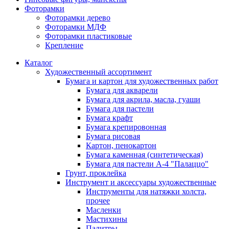
Фоторамки
Фоторамки дерево
Фоторамки МДФ
Фоторамки пластиковые
Крепление
Каталог
Художественный ассортимент
Бумага и картон для художественных работ
Бумага для акварели
Бумага для акрила, масла, гуаши
Бумага для пастели
Бумага крафт
Бумага крепировонная
Бумага рисовая
Картон, пенокартон
Бумага каменная (синтетическая)
Бумага для пастели А-4 "Палаццо"
Грунт, проклейка
Инструмент и аксессуары художественные
Инструменты для натяжки холста,
прочее
Масленки
Мастихины
Палитры