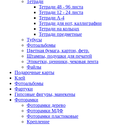
Тетради
Тетради 48 - 96 листа
Тетради 12 - 24 листа
Тетради А-4
Тетради для нот, каллиграфии
Тетради на кольцах
Тетради предметные
Тубусы
Фотоальбомы
Цветная бумага, картон, фетр.
Штампы, подушки для печатей
Этикетки, ценники, чековая лента
Файлы
Подарочные карты
Клей
Фотоальбомы
Фартуки
Гипсовые фигуры, манекены
Фоторамки
Фоторамки дерево
Фоторамки МДФ
Фоторамки пластиковые
Крепление