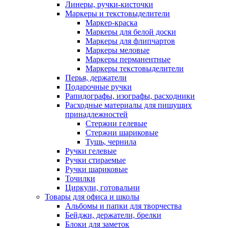
Линеры, ручки-кисточки
Маркеры и текстовыделители
Маркер-краска
Маркеры для белой доски
Маркеры для флипчартов
Маркеры меловые
Маркеры перманентные
Маркеры текстовыделители
Перья, держатели
Подарочные ручки
Рапидографы, изографы, расходники
Расходные материалы для пишущих
принадлежностей
Стержни гелевые
Стержни шариковые
Тушь, чернила
Ручки гелевые
Ручки стираемые
Ручки шариковые
Точилки
Циркули, готовальни
Товары для офиса и школы
Альбомы и папки для творчества
Бейджи, держатели, брелки
Блоки для заметок