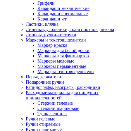
Грифели
Карандаши механические
Карандаши специальные
Карандаши ч/г
Ластики, клячка
Линейки, угольники, транспортиры, лекала
Линеры, ручки-кисточки
Маркеры и текстовыделители
Маркер-краска
Маркеры для белой доски
Маркеры для флипчартов
Маркеры меловые
Маркеры перманентные
Маркеры текстовыделители
Перья, держатели
Подарочные ручки
Рапидографы, изографы, расходники
Расходные материалы для пишущих
принадлежностей
Стержни гелевые
Стержни шариковые
Тушь, чернила
Ручки гелевые
Ручки стираемые
Ручки шариковые