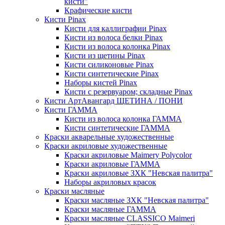
кисти"
Крафические кисти
Кисти Pinax
Кисти для каллиграфии Pinax
Кисти из волоса белки Pinax
Кисти из волоса колонка Pinax
Кисти из щетины Pinax
Кисти силиконовые Pinax
Кисти синтетические Pinax
Наборы кистей Pinax
Кисти с резервуаром; складные Pinax
Кисти АртАвангард ЩЕТИНА / ПОНИ
Кисти ГАММА
Кисти из волоса колонка ГАММА
Кисти синтетические ГАММА
Краски акварельные художественные
Краски акриловые художественные
Краски акриловые Maimery Polycolor
Краски акриловые ГАММА
Краски акриловые ЗХК "Невская палитра"
Наборы акриловых красок
Краски масляные
Краски масляные ЗХК "Невская палитра"
Краски масляные ГАММА
Краски масляные CLASSICO Maimeri