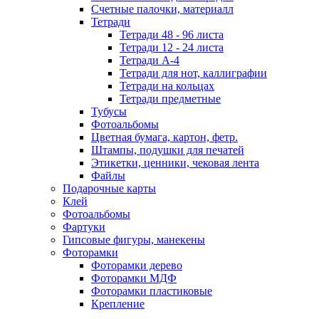
Счетные палочки, материалл
Тетради
Тетради 48 - 96 листа
Тетради 12 - 24 листа
Тетради А-4
Тетради для нот, каллиграфии
Тетради на кольцах
Тетради предметные
Тубусы
Фотоальбомы
Цветная бумага, картон, фетр.
Штампы, подушки для печатей
Этикетки, ценники, чековая лента
Файлы
Подарочные карты
Клей
Фотоальбомы
Фартуки
Гипсовые фигуры, манекены
Фоторамки
Фоторамки дерево
Фоторамки МДФ
Фоторамки пластиковые
Крепление