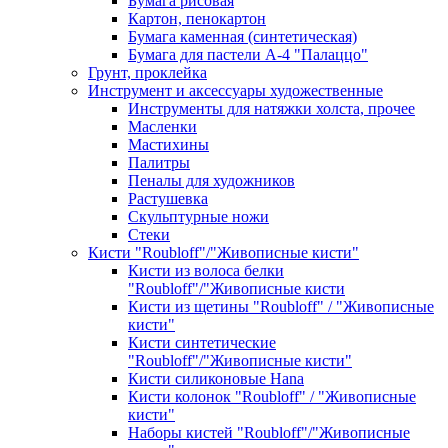
Бумага рисовая
Картон, пенокартон
Бумага каменная (синтетическая)
Бумага для пастели А-4 "Палаццо"
Грунт, проклейка
Инструмент и аксессуары художественные
Инструменты для натяжки холста, прочее
Масленки
Мастихины
Палитры
Пеналы для художников
Растушевка
Скульптурные ножи
Стеки
Кисти "Roubloff"/"Живописные кисти"
Кисти из волоса белки
"Roubloff"/"Живописные кисти
Кисти из щетины "Roubloff" / "Живописные
кисти"
Кисти синтетические
"Roubloff"/"Живописные кисти"
Кисти силиконовые Hana
Кисти колонок "Roubloff" / "Живописные
кисти"
Наборы кистей "Roubloff"/"Живописные