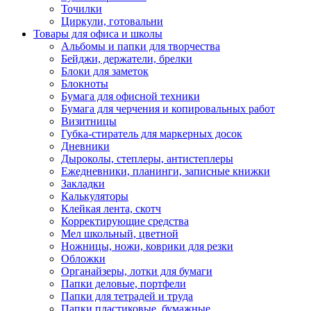
Точилки
Циркули, готовальни
Товары для офиса и школы
Альбомы и папки для творчества
Бейджи, держатели, брелки
Блоки для заметок
Блокноты
Бумага для офисной техники
Бумага для черчения и копировальных работ
Визитницы
Губка-стиратель для маркерных досок
Дневники
Дыроколы, степлеры, антистеплеры
Ежедневники, планинги, записные книжки
Закладки
Калькуляторы
Клейкая лента, скотч
Корректирующие средства
Мел школьный, цветной
Ножницы, ножи, коврики для резки
Обложки
Органайзеры, лотки для бумаги
Папки деловые, портфели
Папки для тетрадей и труда
Папки пластиковые, бумажные