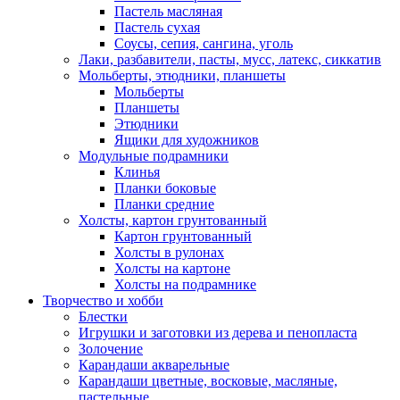
Пастель масляная
Пастель сухая
Соусы, сепия, сангина, уголь
Лаки, разбавители, пасты, мусс, латекс, сиккатив
Мольберты, этюдники, планшеты
Мольберты
Планшеты
Этюдники
Ящики для художников
Модульные подрамники
Клинья
Планки боковые
Планки средние
Холсты, картон грунтованный
Картон грунтованный
Холсты в рулонах
Холсты на картоне
Холсты на подрамнике
Творчество и хобби
Блестки
Игрушки и заготовки из дерева и пенопласта
Золочение
Карандаши акварельные
Карандаши цветные, восковые, масляные,
пастельные