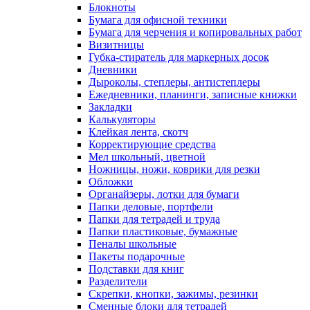
Блокноты
Бумага для офисной техники
Бумага для черчения и копировальных работ
Визитницы
Губка-стиратель для маркерных досок
Дневники
Дыроколы, степлеры, антистеплеры
Ежедневники, планинги, записные книжки
Закладки
Калькуляторы
Клейкая лента, скотч
Корректирующие средства
Мел школьный, цветной
Ножницы, ножи, коврики для резки
Обложки
Органайзеры, лотки для бумаги
Папки деловые, портфели
Папки для тетрадей и труда
Папки пластиковые, бумажные
Пеналы школьные
Пакеты подарочные
Подставки для книг
Разделители
Скрепки, кнопки, зажимы, резинки
Сменные блоки для тетрадей