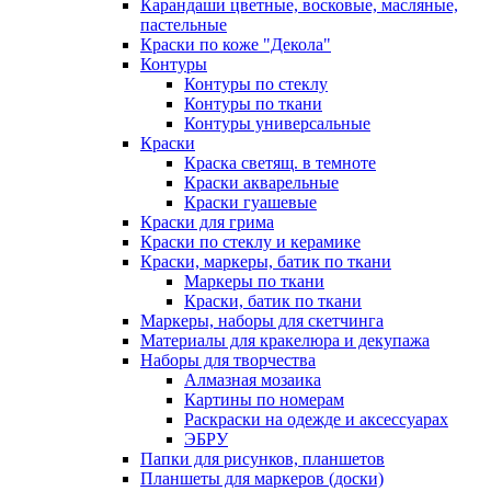
Карандаши цветные, восковые, масляные,
пастельные
Краски по коже "Декола"
Контуры
Контуры по стеклу
Контуры по ткани
Контуры универсальные
Краски
Краска светящ. в темноте
Краски акварельные
Краски гуашевые
Краски для грима
Краски по стеклу и керамике
Краски, маркеры, батик по ткани
Маркеры по ткани
Краски, батик по ткани
Маркеры, наборы для скетчинга
Материалы для кракелюра и декупажа
Наборы для творчества
Алмазная мозаика
Картины по номерам
Раскраски на одежде и аксессуарах
ЭБРУ
Папки для рисунков, планшетов
Планшеты для маркеров (доски)