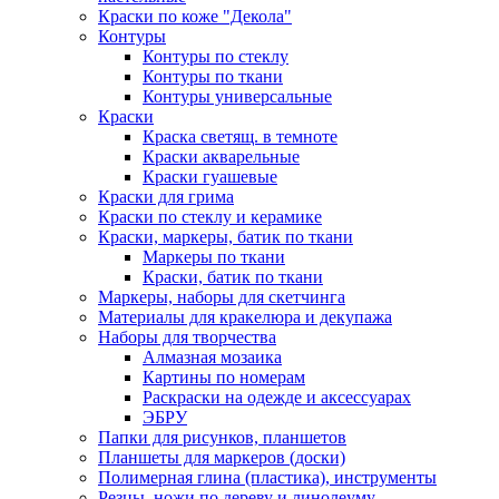
Краски по коже "Декола"
Контуры
Контуры по стеклу
Контуры по ткани
Контуры универсальные
Краски
Краска светящ. в темноте
Краски акварельные
Краски гуашевые
Краски для грима
Краски по стеклу и керамике
Краски, маркеры, батик по ткани
Маркеры по ткани
Краски, батик по ткани
Маркеры, наборы для скетчинга
Материалы для кракелюра и декупажа
Наборы для творчества
Алмазная мозаика
Картины по номерам
Раскраски на одежде и аксессуарах
ЭБРУ
Папки для рисунков, планшетов
Планшеты для маркеров (доски)
Полимерная глина (пластика), инструменты
Резцы, ножи по дереву и линолеуму