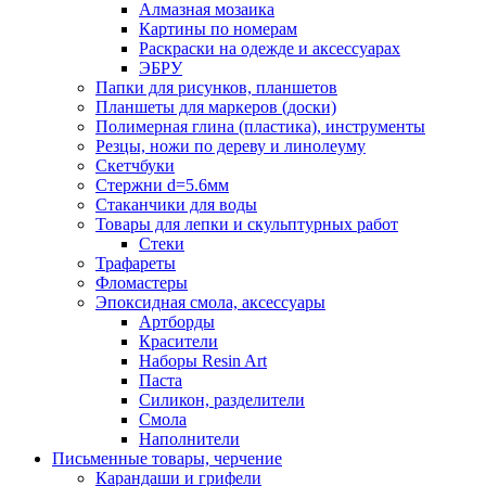
Алмазная мозаика
Картины по номерам
Раскраски на одежде и аксессуарах
ЭБРУ
Папки для рисунков, планшетов
Планшеты для маркеров (доски)
Полимерная глина (пластика), инструменты
Резцы, ножи по дереву и линолеуму
Скетчбуки
Стержни d=5.6мм
Стаканчики для воды
Товары для лепки и скульптурных работ
Стеки
Трафареты
Фломастеры
Эпоксидная смола, аксессуары
Артборды
Красители
Наборы Resin Art
Паста
Силикон, разделители
Смола
Наполнители
Письменные товары, черчение
Карандаши и грифели