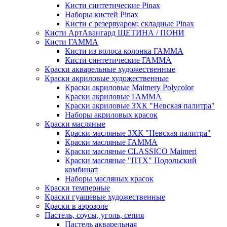
Кисти синтетические Pinax
Наборы кистей Pinax
Кисти с резервуаром; складные Pinax
Кисти АртАвангард ЩЕТИНА / ПОНИ
Кисти ГАММА
Кисти из волоса колонка ГАММА
Кисти синтетические ГАММА
Краски акварельные художественные
Краски акриловые художественные
Краски акриловые Maimery Polycolor
Краски акриловые ГАММА
Краски акриловые ЗХК "Невская палитра"
Наборы акриловых красок
Краски масляные
Краски масляные ЗХК "Невская палитра"
Краски масляные ГАММА
Краски масляные CLASSICO Maimeri
Краски масляные "ПТХ" Подольский
комбинат
Наборы масляных красок
Краски темперные
Краски гуашевые художественные
Краски в аэрозоле
Пастель, соусы, уголь, сепия
Пастель акварельная