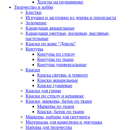
Холсты на подрамнике
Творчество и хобби
Блестки
Игрушки и заготовки из дерева и пенопласта
Золочение
Карандаши акварельные
Карандаши цветные, восковые, масляные,
пастельные
Краски по коже "Декола"
Контуры
Контуры по стеклу
Контуры по ткани
Контуры универсальные
Краски
Краска светящ. в темноте
Краски акварельные
Краски гуашевые
Краски для грима
Краски по стеклу и керамике
Краски, маркеры, батик по ткани
Маркеры по ткани
Краски, батик по ткани
Маркеры, наборы для скетчинга
Материалы для кракелюра и декупажа
Наборы для творчества