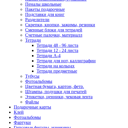
Пеналы школьные
Пакеты подарочные
Подставки для книг
Разделители
Скрепки, кнопки, зажимы, резинки
Сменные блоки для тетрадей
Счетные палочки, материалл
Тетради
Тетради 48 - 96 листа
Тетради 12 - 24 листа
Тетради А-4
Тетради для нот, каллиграфии
Тетради на кольцах
Тетради предметные
Тубусы
Фотоальбомы
Цветная бумага, картон, фетр.
Штампы, подушки для печатей
Этикетки, ценники, чековая лента
Файлы
Подарочные карты
Клей
Фотоальбомы
Фартуки
Гипсовые фигуры, манекены