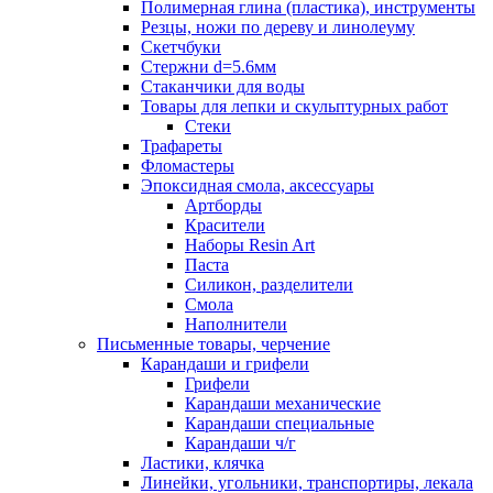
Полимерная глина (пластика), инструменты
Резцы, ножи по дереву и линолеуму
Скетчбуки
Стержни d=5.6мм
Стаканчики для воды
Товары для лепки и скульптурных работ
Стеки
Трафареты
Фломастеры
Эпоксидная смола, аксессуары
Артборды
Красители
Наборы Resin Art
Паста
Силикон, разделители
Смола
Наполнители
Письменные товары, черчение
Карандаши и грифели
Грифели
Карандаши механические
Карандаши специальные
Карандаши ч/г
Ластики, клячка
Линейки, угольники, транспортиры, лекала