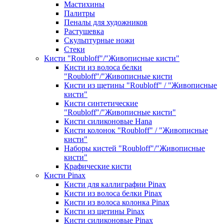
Мастихины
Палитры
Пеналы для художников
Растушевка
Скульптурные ножи
Стеки
Кисти "Roubloff"/"Живописные кисти"
Кисти из волоса белки
"Roubloff"/"Живописные кисти
Кисти из щетины "Roubloff" / "Живописные
кисти"
Кисти синтетические
"Roubloff"/"Живописные кисти"
Кисти силиконовые Hana
Кисти колонок "Roubloff" / "Живописные
кисти"
Наборы кистей "Roubloff"/"Живописные
кисти"
Крафические кисти
Кисти Pinax
Кисти для каллиграфии Pinax
Кисти из волоса белки Pinax
Кисти из волоса колонка Pinax
Кисти из щетины Pinax
Кисти силиконовые Pinax