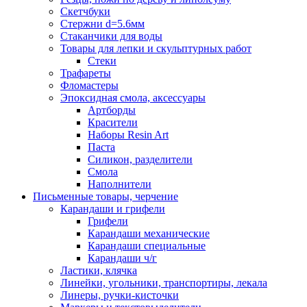
Скетчбуки
Стержни d=5.6мм
Стаканчики для воды
Товары для лепки и скульптурных работ
Стеки
Трафареты
Фломастеры
Эпоксидная смола, аксессуары
Артборды
Красители
Наборы Resin Art
Паста
Силикон, разделители
Смола
Наполнители
Письменные товары, черчение
Карандаши и грифели
Грифели
Карандаши механические
Карандаши специальные
Карандаши ч/г
Ластики, клячка
Линейки, угольники, транспортиры, лекала
Линеры, ручки-кисточки