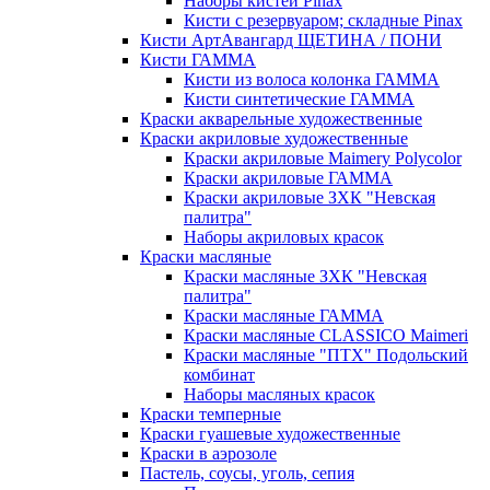
Наборы кистей Pinax
Кисти с резервуаром; складные Pinax
Кисти АртАвангард ЩЕТИНА / ПОНИ
Кисти ГАММА
Кисти из волоса колонка ГАММА
Кисти синтетические ГАММА
Краски акварельные художественные
Краски акриловые художественные
Краски акриловые Maimery Polycolor
Краски акриловые ГАММА
Краски акриловые ЗХК "Невская
палитра"
Наборы акриловых красок
Краски масляные
Краски масляные ЗХК "Невская
палитра"
Краски масляные ГАММА
Краски масляные CLASSICO Maimeri
Краски масляные "ПТХ" Подольский
комбинат
Наборы масляных красок
Краски темперные
Краски гуашевые художественные
Краски в аэрозоле
Пастель, соусы, уголь, сепия