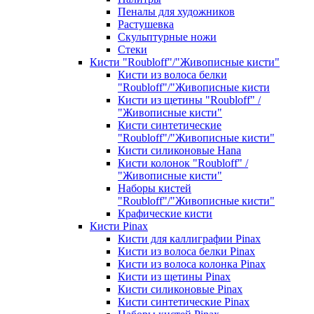
Пеналы для художников
Растушевка
Скульптурные ножи
Стеки
Кисти "Roubloff"/"Живописные кисти"
Кисти из волоса белки
"Roubloff"/"Живописные кисти
Кисти из щетины "Roubloff" /
"Живописные кисти"
Кисти синтетические
"Roubloff"/"Живописные кисти"
Кисти силиконовые Hana
Кисти колонок "Roubloff" /
"Живописные кисти"
Наборы кистей
"Roubloff"/"Живописные кисти"
Крафические кисти
Кисти Pinax
Кисти для каллиграфии Pinax
Кисти из волоса белки Pinax
Кисти из волоса колонка Pinax
Кисти из щетины Pinax
Кисти силиконовые Pinax
Кисти синтетические Pinax