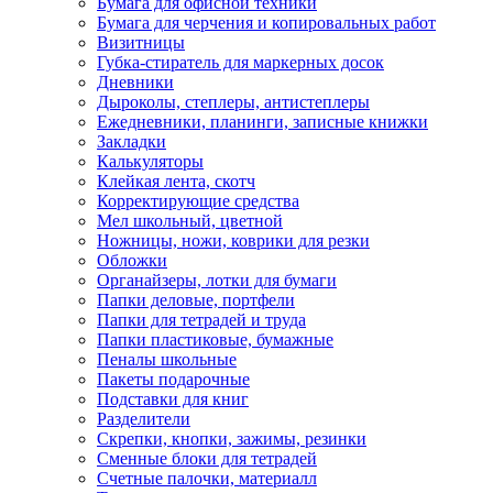
Бумага для офисной техники
Бумага для черчения и копировальных работ
Визитницы
Губка-стиратель для маркерных досок
Дневники
Дыроколы, степлеры, антистеплеры
Ежедневники, планинги, записные книжки
Закладки
Калькуляторы
Клейкая лента, скотч
Корректирующие средства
Мел школьный, цветной
Ножницы, ножи, коврики для резки
Обложки
Органайзеры, лотки для бумаги
Папки деловые, портфели
Папки для тетрадей и труда
Папки пластиковые, бумажные
Пеналы школьные
Пакеты подарочные
Подставки для книг
Разделители
Скрепки, кнопки, зажимы, резинки
Сменные блоки для тетрадей
Счетные палочки, материалл