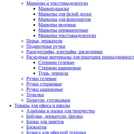
Маркеры и текстовыделители
Маркер-краска
Маркеры для белой доски
Маркеры для флипчартов
Маркеры меловые
Маркеры перманентные
Маркеры текстовыделители
Перья, держатели
Подарочные ручки
Рапидографы, изографы, расходники
Расходные материалы для пишущих принадлежност
Стержни гелевые
Стержни шариковые
Тушь, чернила
Ручки гелевые
Ручки стираемые
Ручки шариковые
Точилки
Циркули, готовальни
Товары для офиса и школы
Альбомы и папки для творчества
Бейджи, держатели, брелки
Блоки для заметок
Блокноты
Бумага для офисной техники