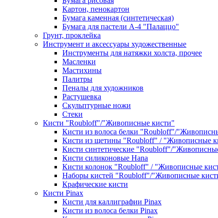
Бумага рисовая
Картон, пенокартон
Бумага каменная (синтетическая)
Бумага для пастели А-4 "Палаццо"
Грунт, проклейка
Инструмент и аксессуары художественные
Инструменты для натяжки холста, прочее
Масленки
Мастихины
Палитры
Пеналы для художников
Растушевка
Скульптурные ножи
Стеки
Кисти "Roubloff"/"Живописные кисти"
Кисти из волоса белки "Roubloff"/"Живописн
Кисти из щетины "Roubloff" / "Живописные к
Кисти синтетические "Roubloff"/"Живописны
Кисти силиконовые Hana
Кисти колонок "Roubloff" / "Живописные кис
Наборы кистей "Roubloff"/"Живописные кист
Крафические кисти
Кисти Pinax
Кисти для каллиграфии Pinax
Кисти из волоса белки Pinax