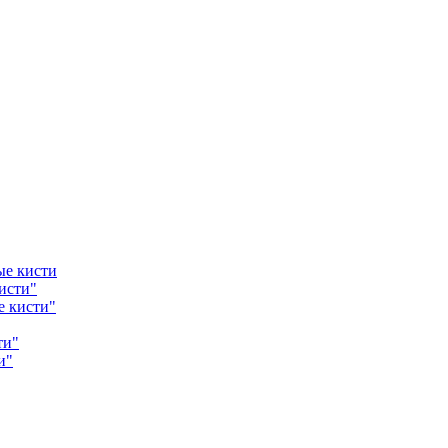
ые кисти
исти"
е кисти"
ти"
и"