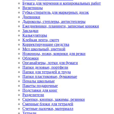
Бумага для черчения и копировальных работ
Визитницы
Губка-стиратель для маркерных досок
Дневники
Дыроколы, степлеры, антистеплеры
Ежедневники, планинги, записные книжки
Закладки
Калькуляторы
Клейкая лента, скотч
Корректирующие средства
Мел школьный, цветной
Ножницы, ножи, коврики для резки
Обложки
Органайзеры, лотки для бумаги
Папки деловые, портфели
Папки для тетрадей и труда
Папки пластиковые, бумажные
Пеналы школьные
Пакеты подарочные
Подставки для книг
Разделители
Скрепки, кнопки, зажимы, резинки
Сменные блоки для тетрадей
Счетные палочки, материалл
Тетради