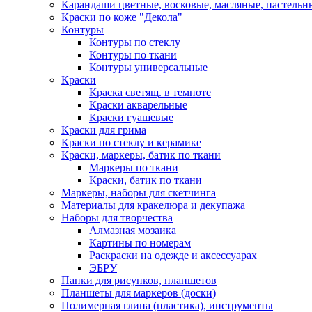
Карандаши цветные, восковые, масляные, пастельн
Краски по коже "Декола"
Контуры
Контуры по стеклу
Контуры по ткани
Контуры универсальные
Краски
Краска светящ. в темноте
Краски акварельные
Краски гуашевые
Краски для грима
Краски по стеклу и керамике
Краски, маркеры, батик по ткани
Маркеры по ткани
Краски, батик по ткани
Маркеры, наборы для скетчинга
Материалы для кракелюра и декупажа
Наборы для творчества
Алмазная мозаика
Картины по номерам
Раскраски на одежде и аксессуарах
ЭБРУ
Папки для рисунков, планшетов
Планшеты для маркеров (доски)
Полимерная глина (пластика), инструменты