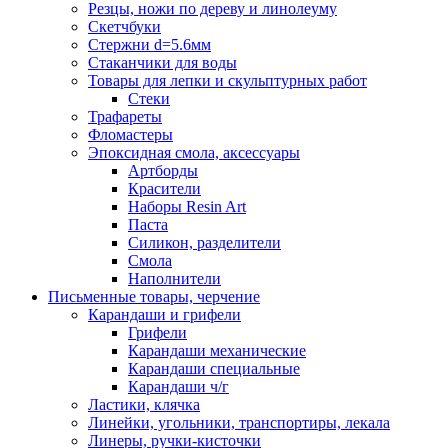
Резцы, ножи по дереву и линолеуму
Скетчбуки
Стержни d=5.6мм
Стаканчики для воды
Товары для лепки и скульптурных работ
Стеки
Трафареты
Фломастеры
Эпоксидная смола, аксессуары
Артборды
Красители
Наборы Resin Art
Паста
Силикон, разделители
Смола
Наполнители
Письменные товары, черчение
Карандаши и грифели
Грифели
Карандаши механические
Карандаши специальные
Карандаши ч/г
Ластики, клячка
Линейки, угольники, транспортиры, лекала
Линеры, ручки-кисточки