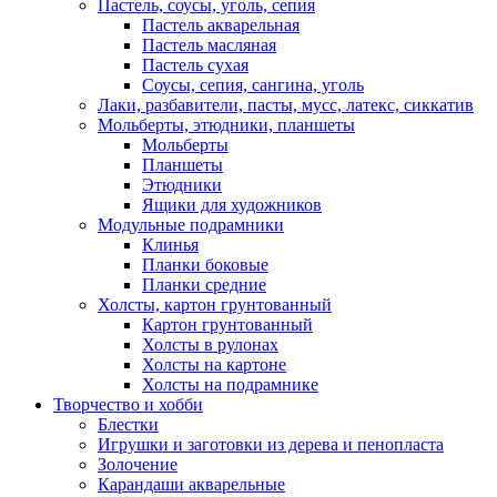
Пастель, соусы, уголь, сепия
Пастель акварельная
Пастель масляная
Пастель сухая
Соусы, сепия, сангина, уголь
Лаки, разбавители, пасты, мусс, латекс, сиккатив
Мольберты, этюдники, планшеты
Мольберты
Планшеты
Этюдники
Ящики для художников
Модульные подрамники
Клинья
Планки боковые
Планки средние
Холсты, картон грунтованный
Картон грунтованный
Холсты в рулонах
Холсты на картоне
Холсты на подрамнике
Творчество и хобби
Блестки
Игрушки и заготовки из дерева и пенопласта
Золочение
Карандаши акварельные