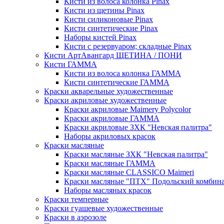
Кисти из волоса колонка Pinax
Кисти из щетины Pinax
Кисти силиконовые Pinax
Кисти синтетические Pinax
Наборы кистей Pinax
Кисти с резервуаром; складные Pinax
Кисти АртАвангард ЩЕТИНА / ПОНИ
Кисти ГАММА
Кисти из волоса колонка ГАММА
Кисти синтетические ГАММА
Краски акварельные художественные
Краски акриловые художественные
Краски акриловые Maimery Polycolor
Краски акриловые ГАММА
Краски акриловые ЗХК "Невская палитра"
Наборы акриловых красок
Краски масляные
Краски масляные ЗХК "Невская палитра"
Краски масляные ГАММА
Краски масляные CLASSICO Maimeri
Краски масляные "ПТХ" Подольский комбин
Наборы масляных красок
Краски темперные
Краски гуашевые художественные
Краски в аэрозоле