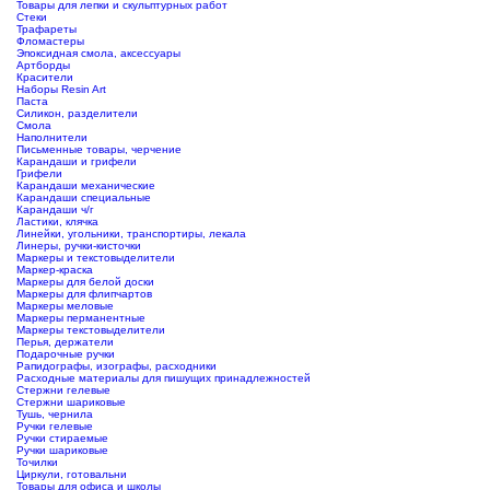
Товары для лепки и скульптурных работ
Стеки
Трафареты
Фломастеры
Эпоксидная смола, аксессуары
Артборды
Красители
Наборы Resin Art
Паста
Силикон, разделители
Смола
Наполнители
Письменные товары, черчение
Карандаши и грифели
Грифели
Карандаши механические
Карандаши специальные
Карандаши ч/г
Ластики, клячка
Линейки, угольники, транспортиры, лекала
Линеры, ручки-кисточки
Маркеры и текстовыделители
Маркер-краска
Маркеры для белой доски
Маркеры для флипчартов
Маркеры меловые
Маркеры перманентные
Маркеры текстовыделители
Перья, держатели
Подарочные ручки
Рапидографы, изографы, расходники
Расходные материалы для пишущих принадлежностей
Стержни гелевые
Стержни шариковые
Тушь, чернила
Ручки гелевые
Ручки стираемые
Ручки шариковые
Точилки
Циркули, готовальни
Товары для офиса и школы