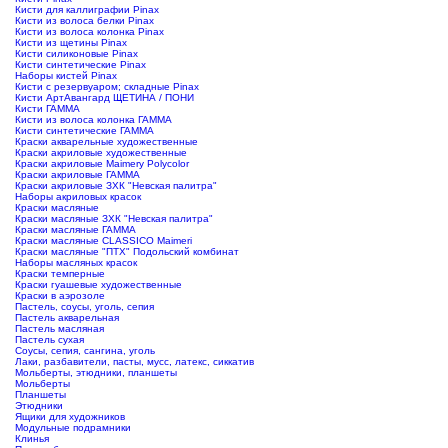
Кисти для каллиграфии Pinax
Кисти из волоса белки Pinax
Кисти из волоса колонка Pinax
Кисти из щетины Pinax
Кисти силиконовые Pinax
Кисти синтетические Pinax
Наборы кистей Pinax
Кисти с резервуаром; складные Pinax
Кисти АртАвангард ЩЕТИНА / ПОНИ
Кисти ГАММА
Кисти из волоса колонка ГАММА
Кисти синтетические ГАММА
Краски акварельные художественные
Краски акриловые художественные
Краски акриловые Maimery Polycolor
Краски акриловые ГАММА
Краски акриловые ЗХК "Невская палитра"
Наборы акриловых красок
Краски масляные
Краски масляные ЗХК "Невская палитра"
Краски масляные ГАММА
Краски масляные CLASSICO Maimeri
Краски масляные "ПТХ" Подольский комбинат
Наборы масляных красок
Краски темперные
Краски гуашевые художественные
Краски в аэрозоле
Пастель, соусы, уголь, сепия
Пастель акварельная
Пастель масляная
Пастель сухая
Соусы, сепия, сангина, уголь
Лаки, разбавители, пасты, мусс, латекс, сиккатив
Мольберты, этюдники, планшеты
Мольберты
Планшеты
Этюдники
Ящики для художников
Модульные подрамники
Клинья