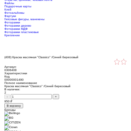
Файлы
Подарочные карты
Клей
Фотоальбомы
Фартуки
Гипсовые фигуры, манекены
Фоторамки
Фоторамки дерево
Фоторамки МДФ
Фоторамки пластиковые
Крепление
(408) Краска масляная "Classico" /Синий бирюзовый
Артикул:
0306408
Характеристики
Код
00000001490
Полное наименование
Краска масляная "Classico" /Синий бирюзовый
В наличии:
2
-
+
950
₽
В корзину
Бренды