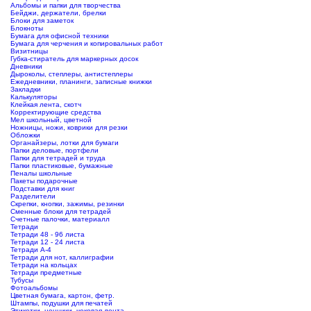
Альбомы и папки для творчества
Бейджи, держатели, брелки
Блоки для заметок
Блокноты
Бумага для офисной техники
Бумага для черчения и копировальных работ
Визитницы
Губка-стиратель для маркерных досок
Дневники
Дыроколы, степлеры, антистеплеры
Ежедневники, планинги, записные книжки
Закладки
Калькуляторы
Клейкая лента, скотч
Корректирующие средства
Мел школьный, цветной
Ножницы, ножи, коврики для резки
Обложки
Органайзеры, лотки для бумаги
Папки деловые, портфели
Папки для тетрадей и труда
Папки пластиковые, бумажные
Пеналы школьные
Пакеты подарочные
Подставки для книг
Разделители
Скрепки, кнопки, зажимы, резинки
Сменные блоки для тетрадей
Счетные палочки, материалл
Тетради
Тетради 48 - 96 листа
Тетради 12 - 24 листа
Тетради А-4
Тетради для нот, каллиграфии
Тетради на кольцах
Тетради предметные
Тубусы
Фотоальбомы
Цветная бумага, картон, фетр.
Штампы, подушки для печатей
Этикетки, ценники, чековая лента