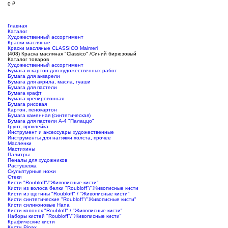
0
₽
Главная
Каталог
Художественный ассортимент
Краски масляные
Краски масляные CLASSICO Maimeri
(408) Краска масляная "Classico" /Синий бирюзовый
Каталог товаров
Художественный ассортимент
Бумага и картон для художественных работ
Бумага для акварели
Бумага для акрила, масла, гуаши
Бумага для пастели
Бумага крафт
Бумага крепировонная
Бумага рисовая
Картон, пенокартон
Бумага каменная (синтетическая)
Бумага для пастели А-4 "Палаццо"
Грунт, проклейка
Инструмент и аксессуары художественные
Инструменты для натяжки холста, прочее
Масленки
Мастихины
Палитры
Пеналы для художников
Растушевка
Скульптурные ножи
Стеки
Кисти "Roubloff"/"Живописные кисти"
Кисти из волоса белки "Roubloff"/"Живописные кисти
Кисти из щетины "Roubloff" / "Живописные кисти"
Кисти синтетические "Roubloff"/"Живописные кисти"
Кисти силиконовые Hana
Кисти колонок "Roubloff" / "Живописные кисти"
Наборы кистей "Roubloff"/"Живописные кисти"
Крафические кисти
Кисти Pinax