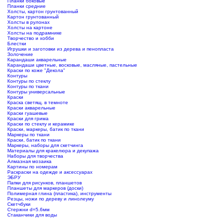
Планки боковые
Планки средние
Холсты, картон грунтованный
Картон грунтованный
Холсты в рулонах
Холсты на картоне
Холсты на подрамнике
Творчество и хобби
Блестки
Игрушки и заготовки из дерева и пенопласта
Золочение
Карандаши акварельные
Карандаши цветные, восковые, масляные, пастельные
Краски по коже "Декола"
Контуры
Контуры по стеклу
Контуры по ткани
Контуры универсальные
Краски
Краска светящ. в темноте
Краски акварельные
Краски гуашевые
Краски для грима
Краски по стеклу и керамике
Краски, маркеры, батик по ткани
Маркеры по ткани
Краски, батик по ткани
Маркеры, наборы для скетчинга
Материалы для кракелюра и декупажа
Наборы для творчества
Алмазная мозаика
Картины по номерам
Раскраски на одежде и аксессуарах
ЭБРУ
Папки для рисунков, планшетов
Планшеты для маркеров (доски)
Полимерная глина (пластика), инструменты
Резцы, ножи по дереву и линолеуму
Скетчбуки
Стержни d=5.6мм
Стаканчики для воды