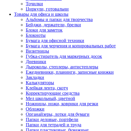
Точилки
Циркули, готовальни
Товары для офиса и школы
Альбомы и папки для творчества
Бейджи, держатели, брелки
Блоки для заметок
Блокноты
Бумага для офисной техники
Бумага для черчения и копировальных работ
Визитницы
Губка-стиратель для маркерных досок
Дневники
Дыроколы, степлеры, антистеплеры
Ежедневники, планинги, записные книжки
Закладки
Калькуляторы
Клейкая лента, скотч
Корректирующие средства
Мел школьный, цветной
Ножницы, ножи, коврики для резки
Обложки
Органайзеры, лотки для бумаги
Папки деловые, портфели
Папки для тетрадей и труда
Папки пластиковые, бумажные