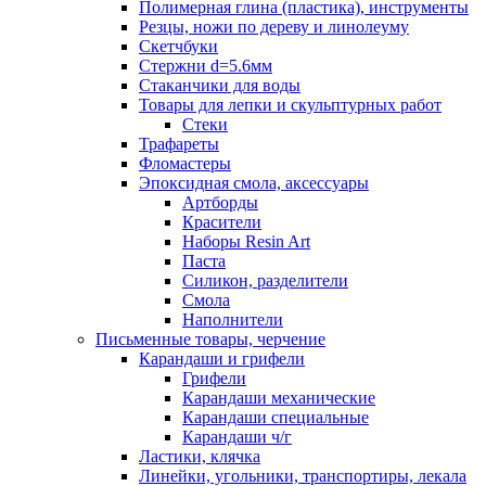
Полимерная глина (пластика), инструменты
Резцы, ножи по дереву и линолеуму
Скетчбуки
Стержни d=5.6мм
Стаканчики для воды
Товары для лепки и скульптурных работ
Стеки
Трафареты
Фломастеры
Эпоксидная смола, аксессуары
Артборды
Красители
Наборы Resin Art
Паста
Силикон, разделители
Смола
Наполнители
Письменные товары, черчение
Карандаши и грифели
Грифели
Карандаши механические
Карандаши специальные
Карандаши ч/г
Ластики, клячка
Линейки, угольники, транспортиры, лекала