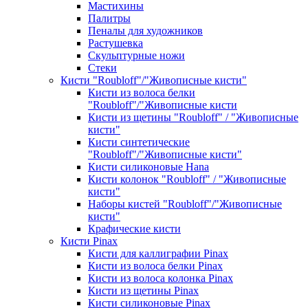
Мастихины
Палитры
Пеналы для художников
Растушевка
Скульптурные ножи
Стеки
Кисти "Roubloff"/"Живописные кисти"
Кисти из волоса белки
"Roubloff"/"Живописные кисти
Кисти из щетины "Roubloff" / "Живописные
кисти"
Кисти синтетические
"Roubloff"/"Живописные кисти"
Кисти силиконовые Hana
Кисти колонок "Roubloff" / "Живописные
кисти"
Наборы кистей "Roubloff"/"Живописные
кисти"
Крафические кисти
Кисти Pinax
Кисти для каллиграфии Pinax
Кисти из волоса белки Pinax
Кисти из волоса колонка Pinax
Кисти из щетины Pinax
Кисти силиконовые Pinax