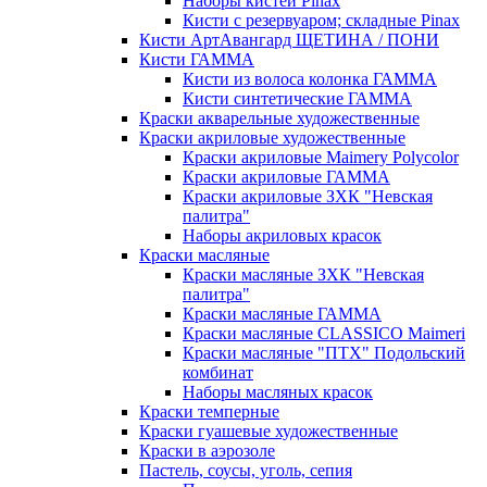
Наборы кистей Pinax
Кисти с резервуаром; складные Pinax
Кисти АртАвангард ЩЕТИНА / ПОНИ
Кисти ГАММА
Кисти из волоса колонка ГАММА
Кисти синтетические ГАММА
Краски акварельные художественные
Краски акриловые художественные
Краски акриловые Maimery Polycolor
Краски акриловые ГАММА
Краски акриловые ЗХК "Невская
палитра"
Наборы акриловых красок
Краски масляные
Краски масляные ЗХК "Невская
палитра"
Краски масляные ГАММА
Краски масляные CLASSICO Maimeri
Краски масляные "ПТХ" Подольский
комбинат
Наборы масляных красок
Краски темперные
Краски гуашевые художественные
Краски в аэрозоле
Пастель, соусы, уголь, сепия