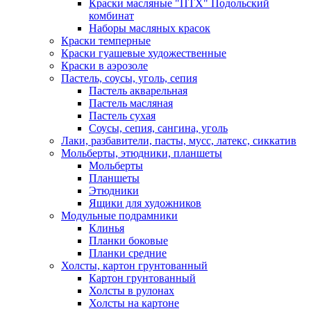
Краски масляные "ПТХ" Подольский
комбинат
Наборы масляных красок
Краски темперные
Краски гуашевые художественные
Краски в аэрозоле
Пастель, соусы, уголь, сепия
Пастель акварельная
Пастель масляная
Пастель сухая
Соусы, сепия, сангина, уголь
Лаки, разбавители, пасты, мусс, латекс, сиккатив
Мольберты, этюдники, планшеты
Мольберты
Планшеты
Этюдники
Ящики для художников
Модульные подрамники
Клинья
Планки боковые
Планки средние
Холсты, картон грунтованный
Картон грунтованный
Холсты в рулонах
Холсты на картоне