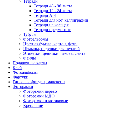
Тетради
Тетради 48 - 96 листа
Тетради 12 - 24 листа
Тетради А-4
Тетради для нот, каллиграфии
Тетради на кольцах
Тетради предметные
Тубусы
Фотоальбомы
Цветная бумага, картон, фетр.
Штампы, подушки для печатей
Этикетки, ценники, чековая лента
Файлы
Подарочные карты
Клей
Фотоальбомы
Фартуки
Гипсовые фигуры, манекены
Фоторамки
Фоторамки дерево
Фоторамки МДФ
Фоторамки пластиковые
Крепление