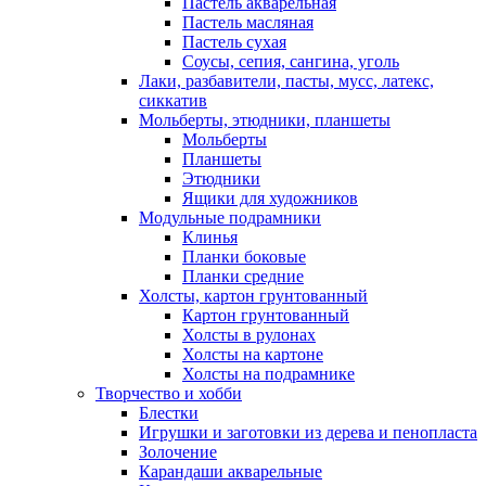
Пастель акварельная
Пастель масляная
Пастель сухая
Соусы, сепия, сангина, уголь
Лаки, разбавители, пасты, мусс, латекс,
сиккатив
Мольберты, этюдники, планшеты
Мольберты
Планшеты
Этюдники
Ящики для художников
Модульные подрамники
Клинья
Планки боковые
Планки средние
Холсты, картон грунтованный
Картон грунтованный
Холсты в рулонах
Холсты на картоне
Холсты на подрамнике
Творчество и хобби
Блестки
Игрушки и заготовки из дерева и пенопласта
Золочение
Карандаши акварельные