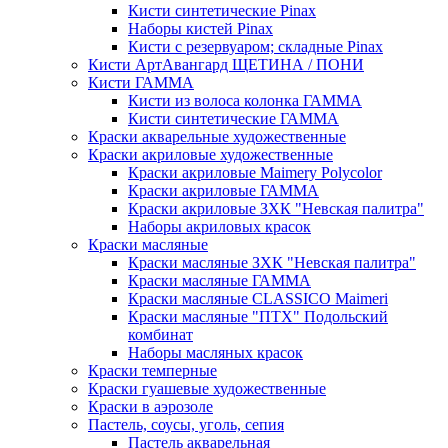
Кисти синтетические Pinax
Наборы кистей Pinax
Кисти с резервуаром; складные Pinax
Кисти АртАвангард ЩЕТИНА / ПОНИ
Кисти ГАММА
Кисти из волоса колонка ГАММА
Кисти синтетические ГАММА
Краски акварельные художественные
Краски акриловые художественные
Краски акриловые Maimery Polycolor
Краски акриловые ГАММА
Краски акриловые ЗХК "Невская палитра"
Наборы акриловых красок
Краски масляные
Краски масляные ЗХК "Невская палитра"
Краски масляные ГАММА
Краски масляные CLASSICO Maimeri
Краски масляные "ПТХ" Подольский
комбинат
Наборы масляных красок
Краски темперные
Краски гуашевые художественные
Краски в аэрозоле
Пастель, соусы, уголь, сепия
Пастель акварельная