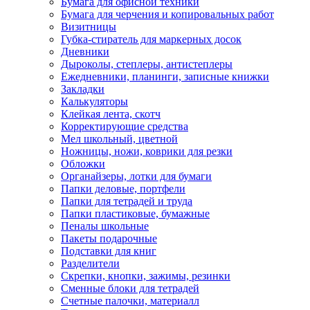
Бумага для офисной техники
Бумага для черчения и копировальных работ
Визитницы
Губка-стиратель для маркерных досок
Дневники
Дыроколы, степлеры, антистеплеры
Ежедневники, планинги, записные книжки
Закладки
Калькуляторы
Клейкая лента, скотч
Корректирующие средства
Мел школьный, цветной
Ножницы, ножи, коврики для резки
Обложки
Органайзеры, лотки для бумаги
Папки деловые, портфели
Папки для тетрадей и труда
Папки пластиковые, бумажные
Пеналы школьные
Пакеты подарочные
Подставки для книг
Разделители
Скрепки, кнопки, зажимы, резинки
Сменные блоки для тетрадей
Счетные палочки, материалл