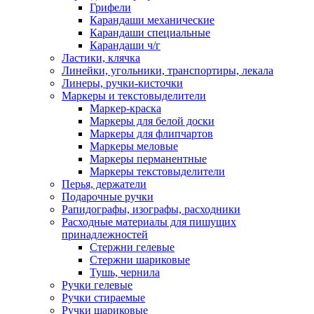
Грифели
Карандаши механические
Карандаши специальные
Карандаши ч/г
Ластики, клячка
Линейки, угольники, транспортиры, лекала
Линеры, ручки-кисточки
Маркеры и текстовыделители
Маркер-краска
Маркеры для белой доски
Маркеры для флипчартов
Маркеры меловые
Маркеры перманентные
Маркеры текстовыделители
Перья, держатели
Подарочные ручки
Рапидографы, изографы, расходники
Расходные материалы для пишущих
принадлежностей
Стержни гелевые
Стержни шариковые
Тушь, чернила
Ручки гелевые
Ручки стираемые
Ручки шариковые