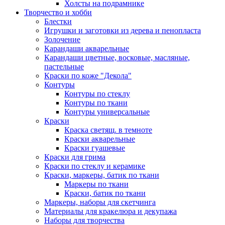
Холсты на подрамнике
Творчество и хобби
Блестки
Игрушки и заготовки из дерева и пенопласта
Золочение
Карандаши акварельные
Карандаши цветные, восковые, масляные,
пастельные
Краски по коже "Декола"
Контуры
Контуры по стеклу
Контуры по ткани
Контуры универсальные
Краски
Краска светящ. в темноте
Краски акварельные
Краски гуашевые
Краски для грима
Краски по стеклу и керамике
Краски, маркеры, батик по ткани
Маркеры по ткани
Краски, батик по ткани
Маркеры, наборы для скетчинга
Материалы для кракелюра и декупажа
Наборы для творчества