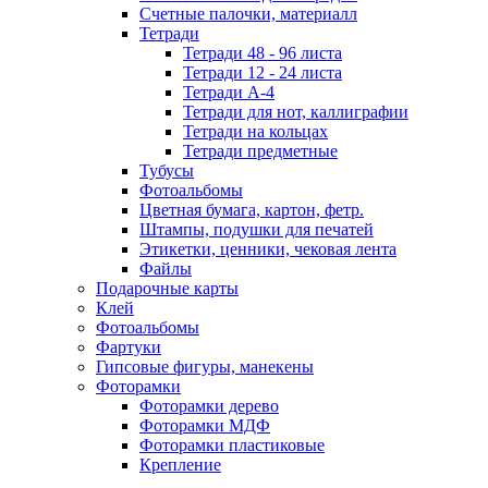
Счетные палочки, материалл
Тетради
Тетради 48 - 96 листа
Тетради 12 - 24 листа
Тетради А-4
Тетради для нот, каллиграфии
Тетради на кольцах
Тетради предметные
Тубусы
Фотоальбомы
Цветная бумага, картон, фетр.
Штампы, подушки для печатей
Этикетки, ценники, чековая лента
Файлы
Подарочные карты
Клей
Фотоальбомы
Фартуки
Гипсовые фигуры, манекены
Фоторамки
Фоторамки дерево
Фоторамки МДФ
Фоторамки пластиковые
Крепление