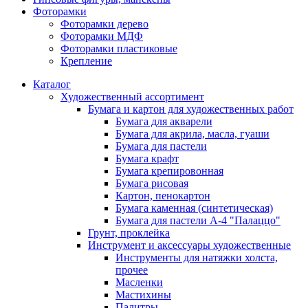
Фоторамки
Фоторамки дерево
Фоторамки МДФ
Фоторамки пластиковые
Крепление
Каталог
Художественный ассортимент
Бумага и картон для художественных работ
Бумага для акварели
Бумага для акрила, масла, гуаши
Бумага для пастели
Бумага крафт
Бумага крепировонная
Бумага рисовая
Картон, пенокартон
Бумага каменная (синтетическая)
Бумага для пастели А-4 "Палаццо"
Грунт, проклейка
Инструмент и аксессуары художественные
Инструменты для натяжки холста,
прочее
Масленки
Мастихины
Палитры