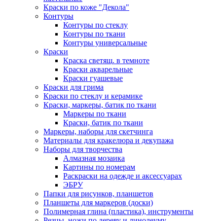
Краски по коже "Декола"
Контуры
Контуры по стеклу
Контуры по ткани
Контуры универсальные
Краски
Краска светящ. в темноте
Краски акварельные
Краски гуашевые
Краски для грима
Краски по стеклу и керамике
Краски, маркеры, батик по ткани
Маркеры по ткани
Краски, батик по ткани
Маркеры, наборы для скетчинга
Материалы для кракелюра и декупажа
Наборы для творчества
Алмазная мозаика
Картины по номерам
Раскраски на одежде и аксессуарах
ЭБРУ
Папки для рисунков, планшетов
Планшеты для маркеров (доски)
Полимерная глина (пластика), инструменты
Резцы, ножи по дереву и линолеуму