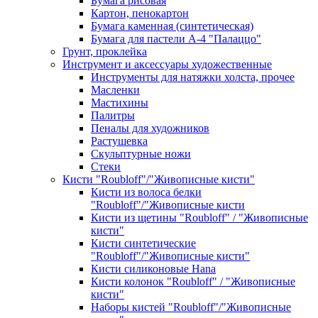
Бумага рисовая
Картон, пенокартон
Бумага каменная (синтетическая)
Бумага для пастели А-4 "Палаццо"
Грунт, проклейка
Инструмент и аксессуары художественные
Инструменты для натяжки холста, прочее
Масленки
Мастихины
Палитры
Пеналы для художников
Растушевка
Скульптурные ножи
Стеки
Кисти "Roubloff"/"Живописные кисти"
Кисти из волоса белки
"Roubloff"/"Живописные кисти
Кисти из щетины "Roubloff" / "Живописные
кисти"
Кисти синтетические
"Roubloff"/"Живописные кисти"
Кисти силиконовые Hana
Кисти колонок "Roubloff" / "Живописные
кисти"
Наборы кистей "Roubloff"/"Живописные