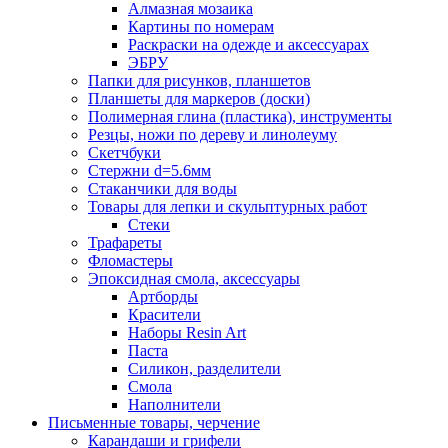
Алмазная мозаика
Картины по номерам
Раскраски на одежде и аксессуарах
ЭБРУ
Папки для рисунков, планшетов
Планшеты для маркеров (доски)
Полимерная глина (пластика), инструменты
Резцы, ножи по дереву и линолеуму
Скетчбуки
Стержни d=5.6мм
Стаканчики для воды
Товары для лепки и скульптурных работ
Стеки
Трафареты
Фломастеры
Эпоксидная смола, аксессуары
Артборды
Красители
Наборы Resin Art
Паста
Силикон, разделители
Смола
Наполнители
Письменные товары, черчение
Карандаши и грифели