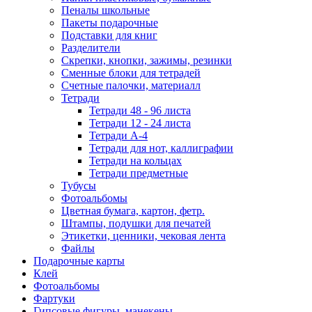
Пеналы школьные
Пакеты подарочные
Подставки для книг
Разделители
Скрепки, кнопки, зажимы, резинки
Сменные блоки для тетрадей
Счетные палочки, материалл
Тетради
Тетради 48 - 96 листа
Тетради 12 - 24 листа
Тетради А-4
Тетради для нот, каллиграфии
Тетради на кольцах
Тетради предметные
Тубусы
Фотоальбомы
Цветная бумага, картон, фетр.
Штампы, подушки для печатей
Этикетки, ценники, чековая лента
Файлы
Подарочные карты
Клей
Фотоальбомы
Фартуки
Гипсовые фигуры, манекены