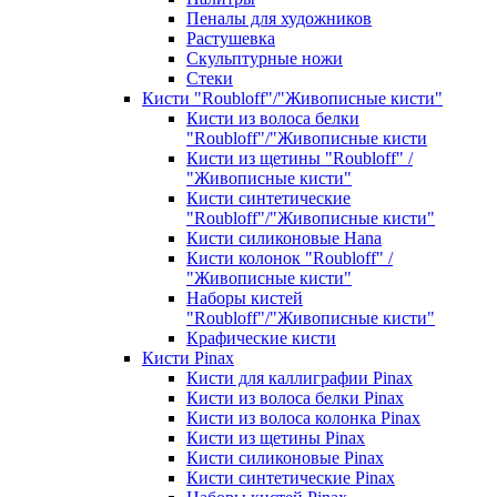
Пеналы для художников
Растушевка
Скульптурные ножи
Стеки
Кисти "Roubloff"/"Живописные кисти"
Кисти из волоса белки
"Roubloff"/"Живописные кисти
Кисти из щетины "Roubloff" /
"Живописные кисти"
Кисти синтетические
"Roubloff"/"Живописные кисти"
Кисти силиконовые Hana
Кисти колонок "Roubloff" /
"Живописные кисти"
Наборы кистей
"Roubloff"/"Живописные кисти"
Крафические кисти
Кисти Pinax
Кисти для каллиграфии Pinax
Кисти из волоса белки Pinax
Кисти из волоса колонка Pinax
Кисти из щетины Pinax
Кисти силиконовые Pinax
Кисти синтетические Pinax