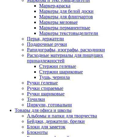
Маркеры и текстовыделители
Маркер-краска
Маркеры для белой доски
Маркеры для флипчартов
Маркеры меловые
Маркеры перманентные
Маркеры текстовыделители
Перья, держатели
Подарочные ручки
Рапидографы, изографы, расходники
Расходные материалы для пишущих
принадлежностей
Стержни гелевые
Стержни шариковые
Тушь, чернила
Ручки гелевые
Ручки стираемые
Ручки шариковые
Точилки
Циркули, готовальни
Товары для офиса и школы
Альбомы и папки для творчества
Бейджи, держатели, брелки
Блоки для заметок
Блокноты