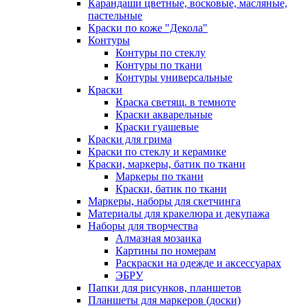
Карандаши цветные, восковые, масляные,
пастельные
Краски по коже "Декола"
Контуры
Контуры по стеклу
Контуры по ткани
Контуры универсальные
Краски
Краска светящ. в темноте
Краски акварельные
Краски гуашевые
Краски для грима
Краски по стеклу и керамике
Краски, маркеры, батик по ткани
Маркеры по ткани
Краски, батик по ткани
Маркеры, наборы для скетчинга
Материалы для кракелюра и декупажа
Наборы для творчества
Алмазная мозаика
Картины по номерам
Раскраски на одежде и аксессуарах
ЭБРУ
Папки для рисунков, планшетов
Планшеты для маркеров (доски)