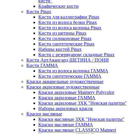
кисти"
Крафические кисти
Кисти Pinax
Кисти для каллиграфии Pinax
Кисти из волоса белки Pinax
Кисти из волоса колонка Pinax
Кисти из щетины Pinax
Кисти силиконовые Pinax
Кисти синтетические Pinax
Наборы кистей Pinax
Кисти с резервуаром; складные Pinax
Кисти АртАвангард ЩЕТИНА / ПОНИ
Кисти ГАММА
Кисти из волоса колонка ГАММА
Кисти синтетические ГАММА
Краски акварельные художественные
Краски акриловые художественные
Краски акриловые Maimery Polycolor
Краски акриловые ГАММА
Краски акриловые ЗХК "Невская палитра"
Наборы акриловых красок
Краски масляные
Краски масляные ЗХК "Невская палитра"
Краски масляные ГАММА
Краски масляные CLASSICO Maimeri