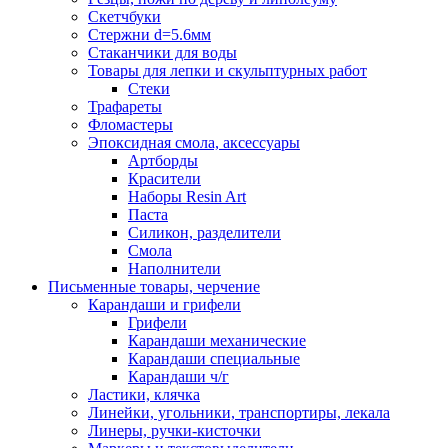
Скетчбуки
Стержни d=5.6мм
Стаканчики для воды
Товары для лепки и скульптурных работ
Стеки
Трафареты
Фломастеры
Эпоксидная смола, аксессуары
Артборды
Красители
Наборы Resin Art
Паста
Силикон, разделители
Смола
Наполнители
Письменные товары, черчение
Карандаши и грифели
Грифели
Карандаши механические
Карандаши специальные
Карандаши ч/г
Ластики, клячка
Линейки, угольники, транспортиры, лекала
Линеры, ручки-кисточки