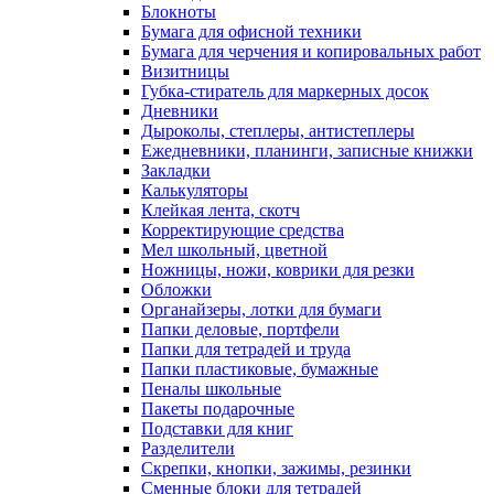
Блокноты
Бумага для офисной техники
Бумага для черчения и копировальных работ
Визитницы
Губка-стиратель для маркерных досок
Дневники
Дыроколы, степлеры, антистеплеры
Ежедневники, планинги, записные книжки
Закладки
Калькуляторы
Клейкая лента, скотч
Корректирующие средства
Мел школьный, цветной
Ножницы, ножи, коврики для резки
Обложки
Органайзеры, лотки для бумаги
Папки деловые, портфели
Папки для тетрадей и труда
Папки пластиковые, бумажные
Пеналы школьные
Пакеты подарочные
Подставки для книг
Разделители
Скрепки, кнопки, зажимы, резинки
Сменные блоки для тетрадей