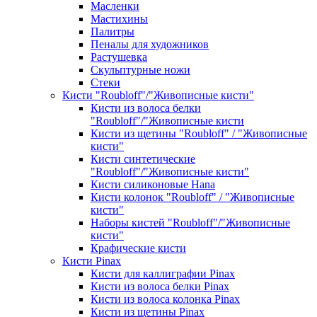
Масленки
Мастихины
Палитры
Пеналы для художников
Растушевка
Скульптурные ножи
Стеки
Кисти "Roubloff"/"Живописные кисти"
Кисти из волоса белки
"Roubloff"/"Живописные кисти
Кисти из щетины "Roubloff" / "Живописные
кисти"
Кисти синтетические
"Roubloff"/"Живописные кисти"
Кисти силиконовые Hana
Кисти колонок "Roubloff" / "Живописные
кисти"
Наборы кистей "Roubloff"/"Живописные
кисти"
Крафические кисти
Кисти Pinax
Кисти для каллиграфии Pinax
Кисти из волоса белки Pinax
Кисти из волоса колонка Pinax
Кисти из щетины Pinax