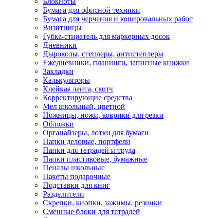
Блокноты
Бумага для офисной техники
Бумага для черчения и копировальных работ
Визитницы
Губка-стиратель для маркерных досок
Дневники
Дыроколы, степлеры, антистеплеры
Ежедневники, планинги, записные книжки
Закладки
Калькуляторы
Клейкая лента, скотч
Корректирующие средства
Мел школьный, цветной
Ножницы, ножи, коврики для резки
Обложки
Органайзеры, лотки для бумаги
Папки деловые, портфели
Папки для тетрадей и труда
Папки пластиковые, бумажные
Пеналы школьные
Пакеты подарочные
Подставки для книг
Разделители
Скрепки, кнопки, зажимы, резинки
Сменные блоки для тетрадей