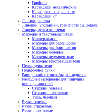
Грифели
Карандаши механические
Карандаши специальные
Карандаши ч/г
Ластики, клячка
Линейки, угольники, транспортиры, лекала
Линеры, ручки-кисточки
Маркеры и текстовыделители
Маркер-краска
Маркеры для белой доски
Маркеры для флипчартов
Маркеры меловые
Маркеры перманентные
Маркеры текстовыделители
Перья, держатели
Подарочные ручки
Рапидографы, изографы, расходники
Расходные материалы для пишущих
принадлежностей
Стержни гелевые
Стержни шариковые
Тушь, чернила
Ручки гелевые
Ручки стираемые
Ручки шариковые