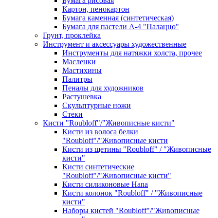
Бумага рисовая
Картон, пенокартон
Бумага каменная (синтетическая)
Бумага для пастели А-4 "Палаццо"
Грунт, проклейка
Инструмент и аксессуары художественные
Инструменты для натяжки холста, прочее
Масленки
Мастихины
Палитры
Пеналы для художников
Растушевка
Скульптурные ножи
Стеки
Кисти "Roubloff"/"Живописные кисти"
Кисти из волоса белки
"Roubloff"/"Живописные кисти
Кисти из щетины "Roubloff" / "Живописные
кисти"
Кисти синтетические
"Roubloff"/"Живописные кисти"
Кисти силиконовые Hana
Кисти колонок "Roubloff" / "Живописные
кисти"
Наборы кистей "Roubloff"/"Живописные