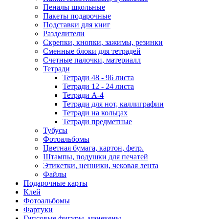
Пеналы школьные
Пакеты подарочные
Подставки для книг
Разделители
Скрепки, кнопки, зажимы, резинки
Сменные блоки для тетрадей
Счетные палочки, материалл
Тетради
Тетради 48 - 96 листа
Тетради 12 - 24 листа
Тетради А-4
Тетради для нот, каллиграфии
Тетради на кольцах
Тетради предметные
Тубусы
Фотоальбомы
Цветная бумага, картон, фетр.
Штампы, подушки для печатей
Этикетки, ценники, чековая лента
Файлы
Подарочные карты
Клей
Фотоальбомы
Фартуки
Гипсовые фигуры, манекены