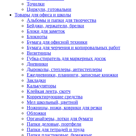
Точилки
Циркули, готовальни
Товары для офиса и школы
Альбомы и папки для творчества
Бейджи, держатели, брелки
Блоки для заметок
Блокноты
Бумага для офисной техники
Бумага для черчения и копировальных работ
Визитницы
Губка-стиратель для маркерных досок
Дневники
Дыроколы, степлеры, антистеплеры
Ежедневники, планинги, записные книжки
Закладки
Калькуляторы
Клейкая лента, скотч
Корректирующие средства
Мел школьный, цветной
Ножницы, ножи, коврики для резки
Обложки
Органайзеры, лотки для бумаги
Папки деловые, портфели
Папки для тетрадей и труда
Папки пластиковые, бумажные