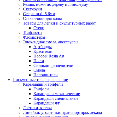
Резцы, ножи по дереву и линолеуму
Скетчбуки
Стержни d=5.6мм
Стаканчики для воды
Товары для лепки и скульптурных работ
Стеки
Трафареты
Фломастеры
Эпоксидная смола, аксессуары
Артборды
Красители
Наборы Resin Art
Паста
Силикон, разделители
Смола
Наполнители
Письменные товары, черчение
Карандаши и грифели
Грифели
Карандаши механические
Карандаши специальные
Карандаши ч/г
Ластики, клячка
Линейки, угольники, транспортиры, лекала