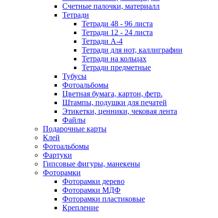
Счетные палочки, материалл
Тетради
Тетради 48 - 96 листа
Тетради 12 - 24 листа
Тетради А-4
Тетради для нот, каллиграфии
Тетради на кольцах
Тетради предметные
Тубусы
Фотоальбомы
Цветная бумага, картон, фетр.
Штампы, подушки для печатей
Этикетки, ценники, чековая лента
Файлы
Подарочные карты
Клей
Фотоальбомы
Фартуки
Гипсовые фигуры, манекены
Фоторамки
Фоторамки дерево
Фоторамки МДФ
Фоторамки пластиковые
Крепление