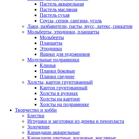
Пастель акварельная
Пастель масляная
Пастель сухая
Соусы, сепия, сангина, уголь
Лаки, разбавители, пасты, мусс, латекс, сиккатив
Мольберты, этюдники, планшеты
Мольберты
Планшеты
Этюдники
Ящики для художников
Модульные подрамники
Клинья
Планки боковые
Планки средние
Холсты, картон грунтованный
Картон грунтованный
Холсты в рулонах
Холсты на картоне
Холсты на подрамнике
Творчество и хобби
Блестки
Игрушки и заготовки из дерева и пенопласта
Золочение
Карандаши акварельные
Карандаши цветные, восковые, масляные,