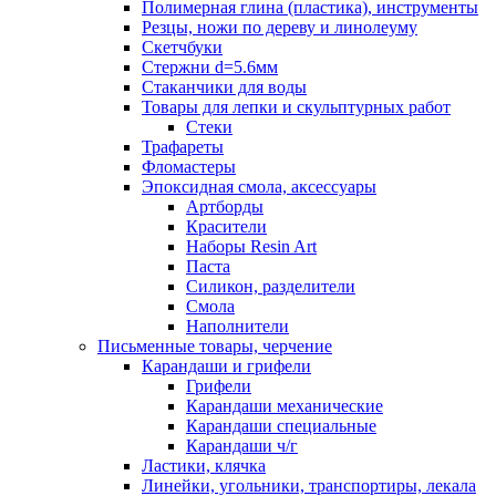
Полимерная глина (пластика), инструменты
Резцы, ножи по дереву и линолеуму
Скетчбуки
Стержни d=5.6мм
Стаканчики для воды
Товары для лепки и скульптурных работ
Стеки
Трафареты
Фломастеры
Эпоксидная смола, аксессуары
Артборды
Красители
Наборы Resin Art
Паста
Силикон, разделители
Смола
Наполнители
Письменные товары, черчение
Карандаши и грифели
Грифели
Карандаши механические
Карандаши специальные
Карандаши ч/г
Ластики, клячка
Линейки, угольники, транспортиры, лекала