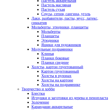
Пастель акварельная
Пастель масляная
Пастель сухая
Соусы, сепия, сангина, уголь
Лаки, разбавители, пасты, мусс, латекс,
сиккатив
Мольберты, этюдники, планшеты
Мольберты
Планшеты
Этюдники
Ящики для художников
Модульные подрамники
Клинья
Планки боковые
Планки средние
Холсты, картон грунтованный
Картон грунтованный
Холсты в рулонах
Холсты на картоне
Холсты на подрамнике
Творчество и хобби
Блестки
Игрушки и заготовки из дерева и пенопласта
Золочение
Карандаши акварельные