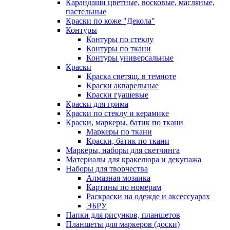
Карандаши цветные, восковые, масляные,
пастельные
Краски по коже "Декола"
Контуры
Контуры по стеклу
Контуры по ткани
Контуры универсальные
Краски
Краска светящ. в темноте
Краски акварельные
Краски гуашевые
Краски для грима
Краски по стеклу и керамике
Краски, маркеры, батик по ткани
Маркеры по ткани
Краски, батик по ткани
Маркеры, наборы для скетчинга
Материалы для кракелюра и декупажа
Наборы для творчества
Алмазная мозаика
Картины по номерам
Раскраски на одежде и аксессуарах
ЭБРУ
Папки для рисунков, планшетов
Планшеты для маркеров (доски)