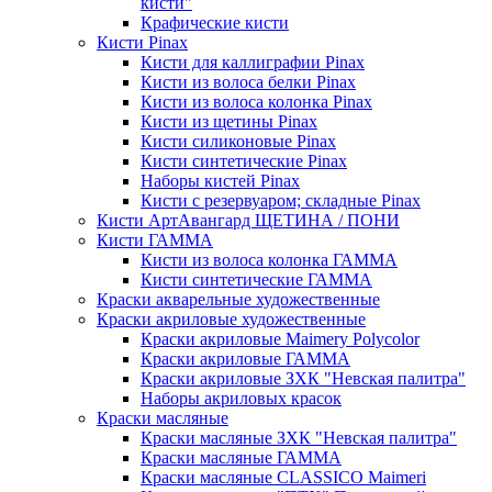
кисти"
Крафические кисти
Кисти Pinax
Кисти для каллиграфии Pinax
Кисти из волоса белки Pinax
Кисти из волоса колонка Pinax
Кисти из щетины Pinax
Кисти силиконовые Pinax
Кисти синтетические Pinax
Наборы кистей Pinax
Кисти с резервуаром; складные Pinax
Кисти АртАвангард ЩЕТИНА / ПОНИ
Кисти ГАММА
Кисти из волоса колонка ГАММА
Кисти синтетические ГАММА
Краски акварельные художественные
Краски акриловые художественные
Краски акриловые Maimery Polycolor
Краски акриловые ГАММА
Краски акриловые ЗХК "Невская палитра"
Наборы акриловых красок
Краски масляные
Краски масляные ЗХК "Невская палитра"
Краски масляные ГАММА
Краски масляные CLASSICO Maimeri