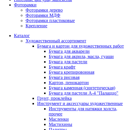
Фоторамки
Фоторамки дерево
Фоторамки МДФ
Фоторамки пластиковые
Крепление
Каталог
Художественный ассортимент
Бумага и картон для художественных работ
Бумага для акварели
Бумага для акрила, масла, гуаши
Бумага для пастели
Бумага крафт
Бумага крепировонная
Бумага рисовая
Картон, пенокартон
Бумага каменная (синтетическая)
Бумага для пастели А-4 "Палаццо"
Грунт, проклейка
Инструмент и аксессуары художественные
Инструменты для натяжки холста,
прочее
Масленки
Мастихины
Палитры