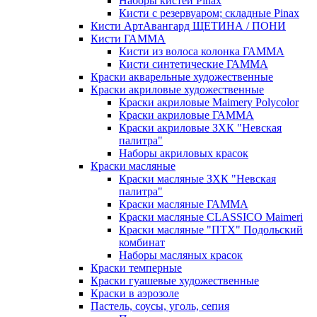
Наборы кистей Pinax
Кисти с резервуаром; складные Pinax
Кисти АртАвангард ЩЕТИНА / ПОНИ
Кисти ГАММА
Кисти из волоса колонка ГАММА
Кисти синтетические ГАММА
Краски акварельные художественные
Краски акриловые художественные
Краски акриловые Maimery Polycolor
Краски акриловые ГАММА
Краски акриловые ЗХК "Невская
палитра"
Наборы акриловых красок
Краски масляные
Краски масляные ЗХК "Невская
палитра"
Краски масляные ГАММА
Краски масляные CLASSICO Maimeri
Краски масляные "ПТХ" Подольский
комбинат
Наборы масляных красок
Краски темперные
Краски гуашевые художественные
Краски в аэрозоле
Пастель, соусы, уголь, сепия