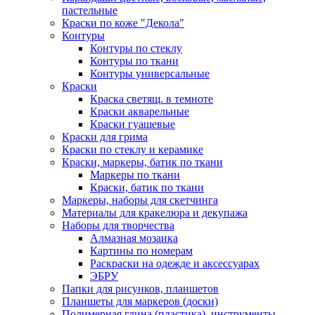
пастельные
Краски по коже "Декола"
Контуры
Контуры по стеклу
Контуры по ткани
Контуры универсальные
Краски
Краска светящ. в темноте
Краски акварельные
Краски гуашевые
Краски для грима
Краски по стеклу и керамике
Краски, маркеры, батик по ткани
Маркеры по ткани
Краски, батик по ткани
Маркеры, наборы для скетчинга
Материалы для кракелюра и декупажа
Наборы для творчества
Алмазная мозаика
Картины по номерам
Раскраски на одежде и аксессуарах
ЭБРУ
Папки для рисунков, планшетов
Планшеты для маркеров (доски)
Полимерная глина (пластика), инструменты