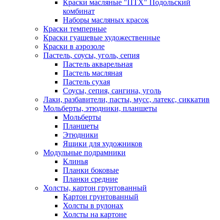
Краски масляные "ПТХ" Подольский
комбинат
Наборы масляных красок
Краски темперные
Краски гуашевые художественные
Краски в аэрозоле
Пастель, соусы, уголь, сепия
Пастель акварельная
Пастель масляная
Пастель сухая
Соусы, сепия, сангина, уголь
Лаки, разбавители, пасты, мусс, латекс, сиккатив
Мольберты, этюдники, планшеты
Мольберты
Планшеты
Этюдники
Ящики для художников
Модульные подрамники
Клинья
Планки боковые
Планки средние
Холсты, картон грунтованный
Картон грунтованный
Холсты в рулонах
Холсты на картоне