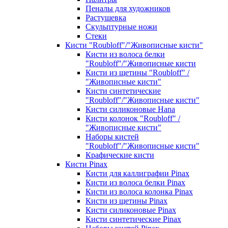
Пеналы для художников
Растушевка
Скульптурные ножи
Стеки
Кисти "Roubloff"/"Живописные кисти"
Кисти из волоса белки
"Roubloff"/"Живописные кисти
Кисти из щетины "Roubloff" /
"Живописные кисти"
Кисти синтетические
"Roubloff"/"Живописные кисти"
Кисти силиконовые Hana
Кисти колонок "Roubloff" /
"Живописные кисти"
Наборы кистей
"Roubloff"/"Живописные кисти"
Крафические кисти
Кисти Pinax
Кисти для каллиграфии Pinax
Кисти из волоса белки Pinax
Кисти из волоса колонка Pinax
Кисти из щетины Pinax
Кисти силиконовые Pinax
Кисти синтетические Pinax