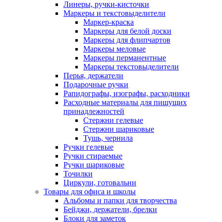
Линеры, ручки-кисточки
Маркеры и текстовыделители
Маркер-краска
Маркеры для белой доски
Маркеры для флипчартов
Маркеры меловые
Маркеры перманентные
Маркеры текстовыделители
Перья, держатели
Подарочные ручки
Рапидографы, изографы, расходники
Расходные материалы для пишущих
принадлежностей
Стержни гелевые
Стержни шариковые
Тушь, чернила
Ручки гелевые
Ручки стираемые
Ручки шариковые
Точилки
Циркули, готовальни
Товары для офиса и школы
Альбомы и папки для творчества
Бейджи, держатели, брелки
Блоки для заметок