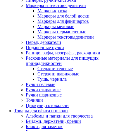
Линеры, ручки-кисточки
Маркеры и текстовыделители
Маркер-краска
Маркеры для белой доски
Маркеры для флипчартов
Маркеры меловые
Маркеры перманентные
Маркеры текстовыделители
Перья, держатели
Подарочные ручки
Рапидографы, изографы, расходники
Расходные материалы для пишущих
принадлежностей
Стержни гелевые
Стержни шариковые
Тушь, чернила
Ручки гелевые
Ручки стираемые
Ручки шариковые
Точилки
Циркули, готовальни
Товары для офиса и школы
Альбомы и папки для творчества
Бейджи, держатели, брелки
Блоки для заметок