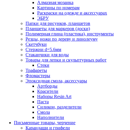
Алмазная мозаика
Картины по номерам
Раскраски на одежде и аксессуарах
ЭБРУ
Папки для рисунков, планшетов
Планшеты для маркеров (доски)
Полимерная глина (пластика), инструменты
Резцы, ножи по дереву и линолеуму
Скетчбуки
Стержни d=5.6мм
Стаканчики для воды
Товары для лепки и скульптурных работ
Стеки
Трафареты
Фломастеры
Эпоксидная смола, аксессуары
Артборды
Красители
Наборы Resin Art
Паста
Силикон, разделители
Смола
Наполнители
Письменные товары, черчение
Карандаши и грифели