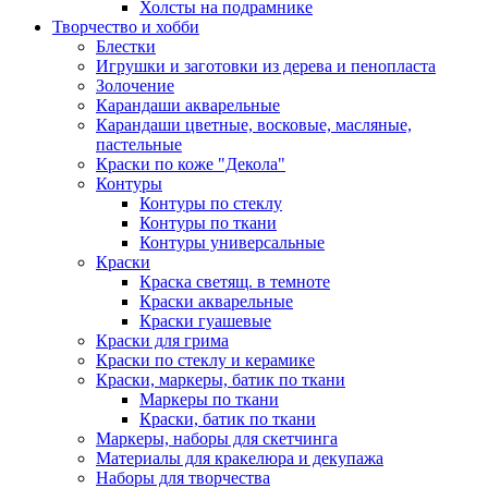
Холсты на подрамнике
Творчество и хобби
Блестки
Игрушки и заготовки из дерева и пенопласта
Золочение
Карандаши акварельные
Карандаши цветные, восковые, масляные,
пастельные
Краски по коже "Декола"
Контуры
Контуры по стеклу
Контуры по ткани
Контуры универсальные
Краски
Краска светящ. в темноте
Краски акварельные
Краски гуашевые
Краски для грима
Краски по стеклу и керамике
Краски, маркеры, батик по ткани
Маркеры по ткани
Краски, батик по ткани
Маркеры, наборы для скетчинга
Материалы для кракелюра и декупажа
Наборы для творчества