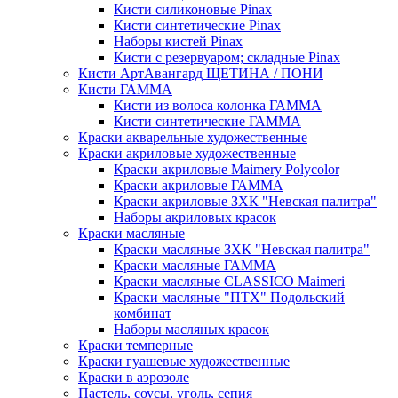
Кисти силиконовые Pinax
Кисти синтетические Pinax
Наборы кистей Pinax
Кисти с резервуаром; складные Pinax
Кисти АртАвангард ЩЕТИНА / ПОНИ
Кисти ГАММА
Кисти из волоса колонка ГАММА
Кисти синтетические ГАММА
Краски акварельные художественные
Краски акриловые художественные
Краски акриловые Maimery Polycolor
Краски акриловые ГАММА
Краски акриловые ЗХК "Невская палитра"
Наборы акриловых красок
Краски масляные
Краски масляные ЗХК "Невская палитра"
Краски масляные ГАММА
Краски масляные CLASSICO Maimeri
Краски масляные "ПТХ" Подольский
комбинат
Наборы масляных красок
Краски темперные
Краски гуашевые художественные
Краски в аэрозоле
Пастель, соусы, уголь, сепия